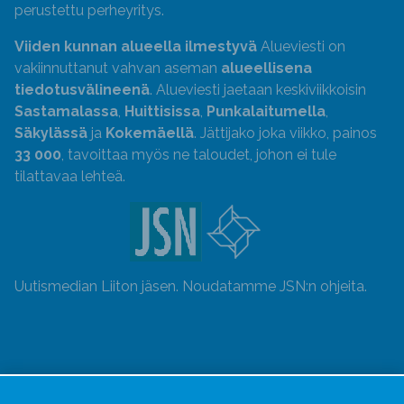
perustettu perheyritys.
Viiden kunnan alueella ilmestyvä
Alueviesti on
vakiinnuttanut vahvan aseman
alueellisena
tiedotusvälineenä
. Alueviesti jaetaan keskiviikkoisin
Sastamalassa
,
Huittisissa
,
Punkalaitumella
,
Säkylässä
ja
Kokemäellä
. Jättijako joka viikko, painos
33 000
, tavoittaa myös ne taloudet, johon ei tule
tilattavaa lehteä.
Uutismedian Liiton jäsen. Noudatamme JSN:n ohjeita.