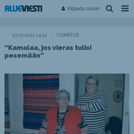
Kirjaudu sisään
•
22.10.2012 14:41
•
TOIMITUS
“Kamalaa, jos vieras tulisi
pesemään”