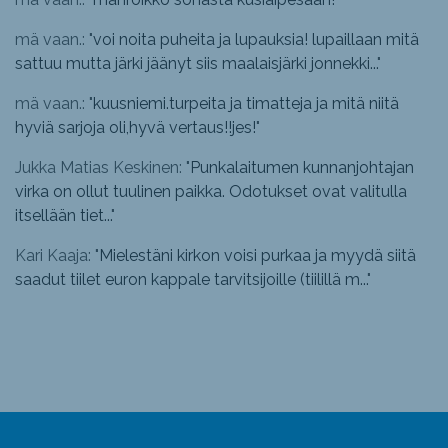
mä vaan.: "
voi noita puheita ja lupauksia! lupaillaan mitä
sattuu mutta järki jäänyt siis maalaisjärki jonnekki...
"
mä vaan.: "
kuusniemi.turpeita ja timatteja ja mitä niitä
hyviä sarjoja oli,hyvä vertaus!!jes!
"
Jukka Matias Keskinen: "
Punkalaitumen kunnanjohtajan
virka on ollut tuulinen paikka. Odotukset ovat valitulla
itsellään tiet...
"
Kari Kaaja: "
Mielestäni kirkon voisi purkaa ja myydä siitä
saadut tiilet euron kappale tarvitsijoille (tiilillä m...
"