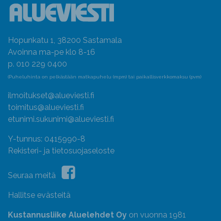
Hopunkatu 1, 38200 Sastamala
Avoinna ma-pe klo 8-16
p. 010 229 0400
(Puheluhinta on pelkästään matkapuhelu (mpm) tai paikallisverkkomaksu (pvm)
ilmoitukset@alueviesti.fi
toimitus@alueviesti.fi
etunimi.sukunimi@alueviesti.fi
Y-tunnus: 0415990-8
Rekisteri- ja tietosuojaseloste
Seuraa meitä
Hallitse evästeitä
Kustannusliike Aluelehdet Oy
on vuonna 1981