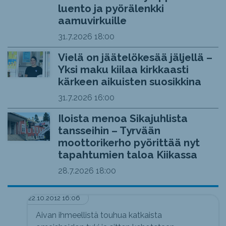
luento ja pyörälenkki
aamuvirkuille
31.7.2026
18:00
Vielä on jäätelökesää jäljellä –
Yksi maku kiilaa kirkkaasti
kärkeen aikuisten suosikkina
31.7.2026
16:00
Iloista menoa Sikajuhlista
tansseihin – Tyrvään
moottorikerho pyörittää nyt
tapahtumien taloa Kiikassa
28.7.2026
18:00
22.10.2012 16:06
Aivan ihmeellistä touhua katkaista