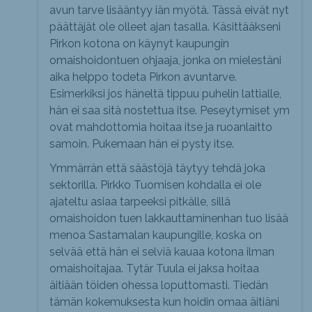
avun tarve lisääntyy iän myötä. Tässä eivät nyt
päättäjät ole olleet ajan tasalla. Käsittääkseni
Pirkon kotona on käynyt kaupungin
omaishoidontuen ohjaaja, jonka on mielestäni
aika helppo todeta Pirkon avuntarve.
Esimerkiksi jos häneltä tippuu puhelin lattialle,
hän ei saa sitä nostettua itse. Peseytymiset ym
ovat mahdottomia hoitaa itse ja ruoanlaitto
samoin. Pukemaan hän ei pysty itse.
Ymmärrän että säästöjä täytyy tehdä joka
sektorilla. Pirkko Tuomisen kohdalla ei ole
ajateltu asiaa tarpeeksi pitkälle, sillä
omaishoidon tuen lakkauttaminenhan tuo lisää
menoa Sastamalan kaupungille, koska on
selvää että hän ei selviä kauaa kotona ilman
omaishoitajaa. Tytär Tuula ei jaksa hoitaa
äitiään töiden ohessa loputtomasti. Tiedän
tämän kokemuksesta kun hoidin omaa äitiäni