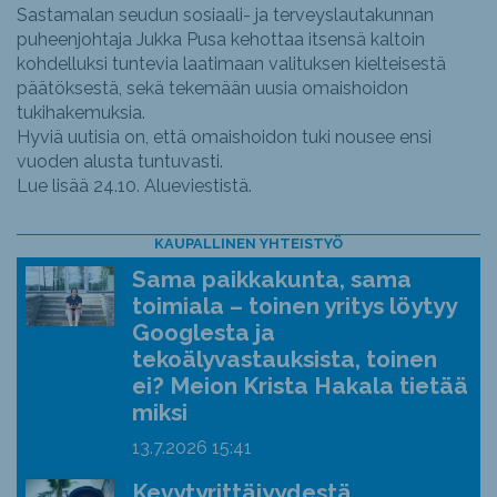
Sastamalan seudun sosiaali- ja terveyslautakunnan
puheenjohtaja Jukka Pusa kehottaa itsensä kaltoin
kohdelluksi tuntevia laatimaan valituksen kielteisestä
päätöksestä, sekä tekemään uusia omaishoidon
tukihakemuksia.
Hyviä uutisia on, että omaishoidon tuki nousee ensi
vuoden alusta tuntuvasti.
Lue lisää 24.10. Alueviestistä.
KAUPALLINEN YHTEISTYÖ
Sama paikkakunta, sama
toimiala – toinen yritys löytyy
Googlesta ja
tekoälyvastauksista, toinen
ei? Meion Krista Hakala tietää
miksi
13.7.2026
15:41
Kevytyrittäjyydestä