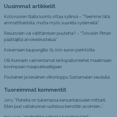
Uusimmat artikkelit
Kotovuoren tilalla luonto ottaa syliinsä – ”Teemme tätä
ammattitaidolla, mutta myös suurella sydämellä.”
Resurssien vai välittämisen puutetta? – “Toivoisin Pirhan
päättäjiltä arvokeskustelua”
Kokemäen kaupungille 75 000 euron perintötila
Olli Kunnarin valmentamat lentopallomiehet maailmaan
kovimpaan maajoukkueliigaan
Poutainen ja kesäinen viikonloppu Sastamalan seudulla
Tuoreimmat kommentit
Jerry: "
Puheita on tukemassa kansantalouden mittarit.
Eilen juuri valtakunnan uutisissa kerrottiin avoimien...
"
mä vaan.: "
mahroikko sohasta kusiaipesään!
"