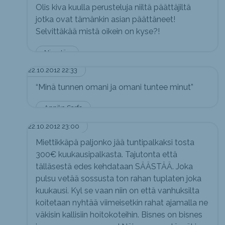
Olis kiva kuulla perusteluja niiltä päättäjiltä
jotka ovat tämänkin asian päättäneet!
Selvittäkää mistä oikein on kyse?!
Nimetön
22.10.2012 22:33
“Minä tunnen omani ja omani tuntee minut”
Annika Sarfo
22.10.2012 23:00
Miettikkäpä paljonko jää tuntipalkaksi tosta
300€ kuukausipalkasta. Tajutonta että
tälläsestä edes kehdataan SÄÄSTÄÄ. Joka
pulsu vetää sossusta ton rahan tuplaten joka
kuukausi. Kyl se vaan niin on että vanhuksilta
koitetaan nyhtää viimeisetkin rahat ajamalla ne
väkisin kallisiin hoitokoteihin. Bisnes on bisnes