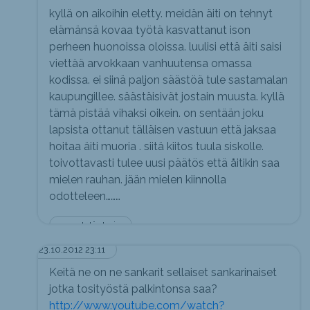
kyllä on aikoihin eletty. meidän äiti on tehnyt
elämänsä kovaa työtä kasvattanut ison
perheen huonoissa oloissa. luulisi että äiti saisi
viettää arvokkaan vanhuutensa omassa
kodissa. ei siinä paljon säästöä tule sastamalan
kaupungillee. säästäisivät jostain muusta. kyllä
tämä pistää vihaksi oikein. on sentään joku
lapsista ottanut tälläisen vastuun että jaksaa
hoitaa äiti muoria . siitä kiitos tuula siskolle.
toivottavasti tulee uusi päätös että åitikin saa
mielen rauhan. jään mielen kiinnolla
odotteleen………
oma tytär tarja
23.10.2012 23:11
Keitä ne on ne sankarit sellaiset sankarinaiset
jotka tosityöstä palkintonsa saa?
http://www.youtube.com/watch?