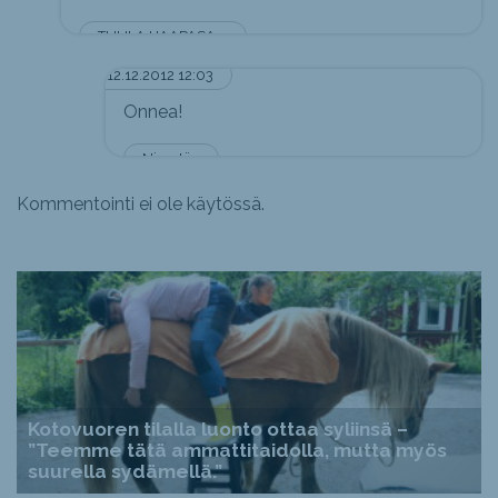
TUULA HAAPASALO
12.12.2012 12:03
Onnea!
Nimetön
Kommentointi ei ole käytössä.
Kotovuoren tilalla luonto ottaa syliinsä –
”Teemme tätä ammattitaidolla, mutta myös
suurella sydämellä.”