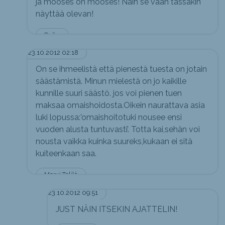
ja mooses on mooses! Näin se vaan tässäkin
näyttää olevan!
Poika
23.10.2012 02:18
On se ihmeelistä että pienestä tuesta on jotain
säästämistä. Minun mielestä on jo kaikille
kunnille suuri säästö. jos voi pienen tuen
maksaa omaishoidosta.Oikein naurattava asia
luki lopussa:’omaishoitotuki nousee ensi
vuoden alusta tuntuvasti’. Totta kai,sehän voi
nousta vaikka kuinka suureks,kukaan ei sitä
kuiteenkaan saa.
Mervi Telilä
23.10.2012 09:51
JUST NÄIN ITSEKIN AJATTELIN!