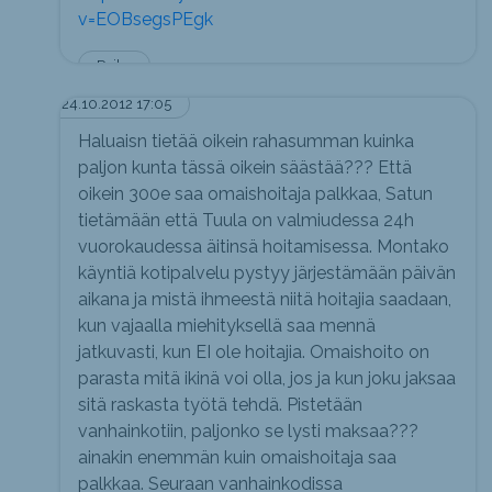
v=EOBsegsPEgk
Poika
24.10.2012 17:05
Haluaisn tietää oikein rahasumman kuinka
paljon kunta tässä oikein säästää??? Että
oikein 300e saa omaishoitaja palkkaa, Satun
tietämään että Tuula on valmiudessa 24h
vuorokaudessa äitinsä hoitamisessa. Montako
käyntiä kotipalvelu pystyy järjestämään päivän
aikana ja mistä ihmeestä niitä hoitajia saadaan,
kun vajaalla miehityksellä saa mennä
jatkuvasti, kun EI ole hoitajia. Omaishoito on
parasta mitä ikinä voi olla, jos ja kun joku jaksaa
sitä raskasta työtä tehdä. Pistetään
vanhainkotiin, paljonko se lysti maksaa???
ainakin enemmän kuin omaishoitaja saa
palkkaa. Seuraan vanhainkodissa