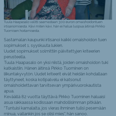
Tuula Haapasalo valitti saamastaan 300 euron omaishoidontuen
irtisanomisesta. Kävi miten kävi, hän ei halua luopua äitinsä Pirkko
Tuomisen hoitamisesta.
Sastamalan kaupunki irtisanoi kaikki omaishoidon tuen
sopimukset 1. syyskuuta lukien.
Uudet sopimukset solmittiin päivitettyjen kriteerien
perusteella.
Tuula Haapasalo on yksi niistä, joiden omaishoidon tuki
katkaistiin. Hänen äitinsä Pirkko Tuominen on
liikuntakyvytön. Uudet kriteerit eivät heidän kohdallaan
täyttyneet, koska kotipalvelu ei katsonut
omaishoidettavan tarvitsevan ympärivuorokautista
apua.
Keväällä 82 vuotta täyttävä Pirkko Tuominen haluaisi
asua rakkaassa kodissaan mahdollisimman pitkään.
”Tuntuisi kamalalta, jos vieras ihminen tulisi pesemään
minua, vallankin jos se olisi mies”, hän sanoo.