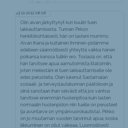
Nimetön
23.10.2012 08:06
Olin aivan järkyttynyt kun kuulin tuen
lakkauttamisesta. Tunnen Pirkon
henkilökohtaisesti, hän on lasteni mummo.
Aivan ihana ja kultainen ihminen-pidämme
edelleen säännöllisesti yhteyttä vaikka hänen
poikansa kanssa tulikin ero. Tosiasia on, että
hän tarvitsee apua aamutoimista iltatoimiin,
joten mielestäni ei tuen lakkauttamiselle ole
edes perusteita. Olen lukenut Sastamalan
sosiaali- ja terveyslautakunnan päätöksen ja
siinä sanotaan ihan selvästi että jos vanhus
tarvitsee enemmän huolenpitoa kuin lasten
normaalin huolenpidon niin tuelle on perusteet
(ja avuntarve on ympärivuorokautista). Pirkko
on jo muutaman vuoden tarvinnut apua, koska
liikkuminen on ollut vaikeaa. Luonnollisesti