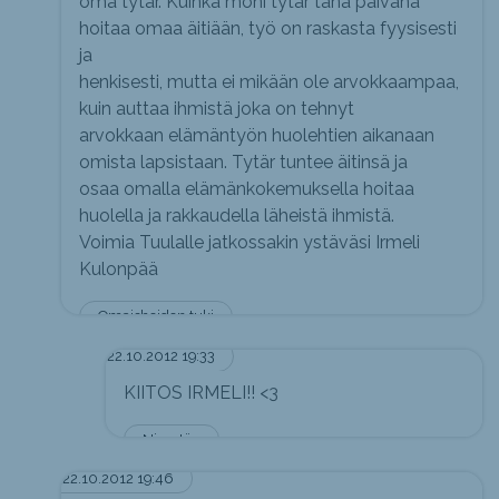
oma tytär. Kuinka moni tytär tänä päivänä
hoitaa omaa äitiään, työ on raskasta fyysisesti
ja
henkisesti, mutta ei mikään ole arvokkaampaa,
kuin auttaa ihmistä joka on tehnyt
arvokkaan elämäntyön huolehtien aikanaan
omista lapsistaan. Tytär tuntee äitinsä ja
osaa omalla elämänkokemuksella hoitaa
huolella ja rakkaudella läheistä ihmistä.
Voimia Tuulalle jatkossakin ystäväsi Irmeli
Kulonpää
Omaishoidon tuki
22.10.2012 19:33
KIITOS IRMELI!! <3
Nimetön
22.10.2012 19:46