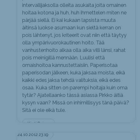
intervallijaksolla olleita asukaita joita omainen
hoitaa kotona ja huh, huh ihmettelen miten ne
pärjää siellä. Ei kai kukaan lapsista muuta
äitinsä luokse asumaan kun sieltä kerran on
pois lähtenyt, jos kriteerit ovat niin että täytyy
olla ympärivuorokautinen hoito. Tää
vanhustenhoito alkaa olla aika villi länsi, rahat
pois meinigillä mennään. Luulisi että
omaishoitoa kannustettaisiin. Paperisotaa
paperisodan jälkeen, kuka jaksaa moista, eikä
kaikki edes jaksa tehdä valituksia, eikä edes
osaa. Kuka sitten on parempi hoitaja kuin oma
tytär? Ajatellaanko tässä asiassa Pirkko äitiä
kysyn vaan? Missä on inhimillisyys tänä päivä?
Sitä ei ole eikä tule.
Kirsti Reima
24.10.2012 23:19