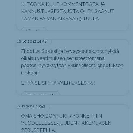
KIITOS KAIKILLE KOMMENTEISTA JA
KANNUSTUKSESTA,JOTA OLEN SAANUT
TÄMÄN PÄIVÄN AIKANA <3 TUULA
Nimetön
26.10.2012 14:58
Ehdotus: Sosiaali ja terveyslautakunta hylkää
oikaisu vaatimuksen perusteettomana
päätös: hyväksytään yksimielisesti ehdotuksen
mukaan
ETTÄ SE SIITTÄ VALITUKSESTA !
Tuula Haapasalo
12.12.2012 10:53
OMAISHOIDONTUKI MYÖNNETTIIN
VUODELLE 2013..UUDEN HAKEMUKSEN
PERUSTEELLA!