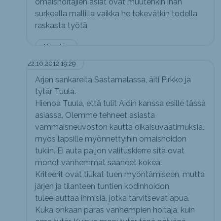
omaishoitajien asiat ovat muutenkin ihan
surkealla mallilla vaikka he tekevätkin todella
raskasta työtä
Nimetön
22.10.2012 19:29
Arjen sankareita Sastamalassa, äiti Pirkko ja
tytär Tuula.
Hienoa Tuula, että tulit Äidin kanssa esille tässä
asiassa, Olemme tehneet asiasta
vammaisneuvoston kautta oikaisuvaatimuksia,
myös lapsille myönnettyihin omaishoidon
tukiin. Ei auta paljon valituskierre sitä ovat
monet vanhemmat saaneet kokea.
Kriteerit ovat tiukat tuen myöntämiseen, mutta
järjen ja tilanteen tuntien kodinhoidon
tulee auttaa ihmisiä, jotka tarvitsevat apua.
Kuka onkaan paras vanhempien hoitaja, kuin