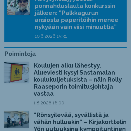
ponnahduslauta konkurssin
jälkeen: ”Palkkagurun
ansiosta paperitöihin menee
nykyään vain viisi minuuttia”
10.6.2026
15:31
Poimintoja
Koulujen alku lähestyy,
Alueviesti kysyi Sastamalan
koulukuljetuksista – näin Rolly
Raaseporin toimitusjohtaja
vastaa
1.8.2026
16:00
“Rönsyilevää, syvällistä ja
vähän hulluakin” – Kirjakorttelin
Yön uutuuksina kymppituntinen