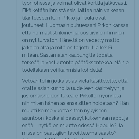
työn ohessa ja voimat olivat kortilla jatkuvasti.
Eikä ketään ihmistä saisi laittaa näin vaikeaan
tilanteeseen kuin Pirkko ja Tuula ovat
joutuneet. Huomasin puhuessani Pirkon kanssa
että normaalisti iloinen ja positiivinen ihminen
on nyt turvaton. Häneltä on vedetty matto
jalkojen alta ja mitä on tarjottu tilalle? Ei
mitään. Sastamalan kaupungilta todella
törkeää ja vastuutonta päätöksentekoa. Näin ei
todellakaan voi ikäihmisiä kohdella!
Vetoan teihin jotka asiaa vielä käsittelette, että
otatte asian kunnolla uudelleen käsittelyyn ja
jos omaishoidon tukea ei Pirkolle myönnetä
niin miten hänen asiansa sitten hoidetaan? Hän
muutti kolme vuotta sitten nykyiseen
asuntoon, koska ei päässyt kulkemaan rappuja
enää – nytkö on muutto edessä Hopulle? Ja
missä on päättäjien tavoittelema säästö?