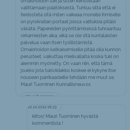
omaishoidon tuki ja sitten kehotetaan
valittamaan päätöksestä. Tuntuu siltä että ei
tiedosteta sitä miten vaikeaa monelle ihmiselle
on pyrokratian portaat joissa valituksia pitäisi
väsätä. Papereiden pyörittämisessä tuhraantuu
virkamiesten aika, eikä se ole sitä kuntalaisten
palvelua vaan itsen työllistämistä.
Omaishoidon katkaisemiselle pitää olla kunnon
perusteet, vaikuttaa mielivallalta koska tuki on
aiemmin myönetty. On vaan niin, että tämä
joukko jota tukiviidakko koskee ei kykyne itse
nouseen parrikaadeille tehdään me muut se.
Mauri Tuominen Kunnallisneuvos
Mauri Tuominen
22.10.2012 16:23
kiitos! Mauri Tuominen hyvästä
kommentista !