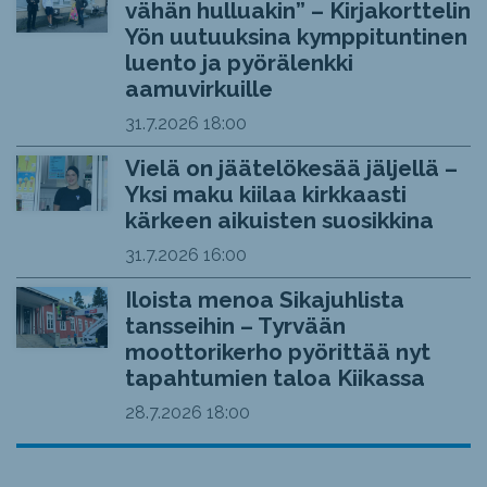
vähän hulluakin” – Kirjakorttelin
Yön uutuuksina kymppituntinen
luento ja pyörälenkki
aamuvirkuille
31.7.2026
18:00
Vielä on jäätelökesää jäljellä –
Yksi maku kiilaa kirkkaasti
kärkeen aikuisten suosikkina
31.7.2026
16:00
Iloista menoa Sikajuhlista
tansseihin – Tyrvään
moottorikerho pyörittää nyt
tapahtumien taloa Kiikassa
28.7.2026
18:00