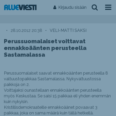
Kirjaudu sisään
•
28.10.2012 20:38
•
VELI-MATTI SAKSI
Perussuomalaiset voittavat
ennakkoäänten perusteella
Sastamalassa
Perussuomalaiset saavat ennakkoäänten perusteella 8
valtuustopaikkaa Sastamalassa. Nykyvaltuustossa
paikkoja on 2.
Voittajaksi ounastellaan ennakkoäänten perusteella
myös Keskustaa. Se saisi 15 paikkaa eli yhden enemmän
kuin nykyisin.
Kristillisdemokraateille ennakkoäänet povaavat 3
paikkaa, joka on sama määrä kuin tällä hetkellä.