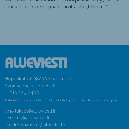
saadut tiilet euron kappale tarvitsijoille (tiilillä m...
"
Hopunkatu 1, 38200 Sastamala
Avoinna ma-pe klo 8-16
p. 010 229 0400
(Puheluhinta on pelkästään matkapuhelu (mpm) tai paikallisverkkomaksu (pvm)
ilmoitukset@alueviesti.fi
toimitus@alueviesti.fi
etunimi.sukunimi@alueviesti.fi