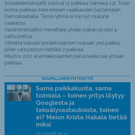
Sosialidemokraatiti saisivat 11 paikkaa (viimeksi 13). Tosin
kolme paikkaa meni kesken vaalikauden Sastamalan
Demokraateille. Tämä ryhmä ei ole nyt mukana
vaaleissa.
Vasemmistoliitto menettäisi yhden paikan ja saisi 4
valtuutettua.
Vihreiltä katoaisi ennakkoäänten mukaan yksi paikka,
joten valtuustoon heltiäisi 2 paikkaa.
Muutos 2011 ei ennakkoäänten perusteella saa yhtään
paikkaa.
KAUPALLINEN YHTEISTYÖ
Sama paikkakunta, sama
toimiala – toinen yritys löytyy
Googlesta ja
tekoälyvastauksista, toinen
ei? Meion Krista Hakala tietää
miksi
13.7.2026
15:41