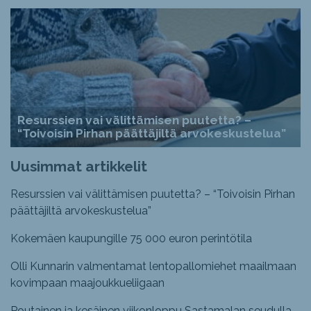
Resurssien vai välittämisen puutetta? –
“Toivoisin Pirhan päättäjiltä arvokeskustelua”
Uusimmat artikkelit
Resurssien vai välittämisen puutetta? – “Toivoisin Pirhan
päättäjiltä arvokeskustelua”
Kokemäen kaupungille 75 000 euron perintötila
Olli Kunnarin valmentamat lentopallomiehet maailmaan
kovimpaan maajoukkueliigaan
Poutainen ja kesäinen viikonloppu Sastamalan seudulla