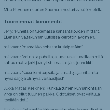
Milla Ritvonen nuorten Suomen mestariksi 400 metrillä
Tuoreimmat kommentit
Jerry: "
Puheita on tukemassa kansantalouden mittarit.
Eilen juuri valtakunnan uutisissa kerrottiin avoimien...
"
mä vaan.: "
mahroikko sohasta kusiaipesään!
"
mä vaan.: "
voi noita puheita ja lupauksia! lupaillaan mitä
sattuu mutta järki jäänyt siis maalaisjärki jonnekki...
"
mä vaan.: "
kuusniemi.turpeita ja timatteja ja mitä niitä
hyviä sarjoja oli,hyvä vertaus!!jes!
"
Jukka Matias Keskinen: "
Punkalaitumen kunnanjohtajan
virka on ollut tuulinen paikka. Odotukset ovat valitulla
itsellään tiet...
"
Kari Kaaja: "
Mielestäni kirkon voisi purkaa ja myydä siitä