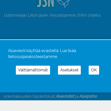
Uutismedian Liiton jäsen. Noudatamme JSN:n ohjeita.
Alueviesti käyttää evästeitä:
Lue lisää
tietosuojaselosteestamme.
Välttämättömät
Asetukset
OK
Alueviesti
ja
alueviesti.fi
ovat osa Kustannusliike
Aluelehdet Oy – mediakonsernia, jonka tarjoaman
kokonaisuuden täydentävät
Alueradiot
ja
Aluepaino