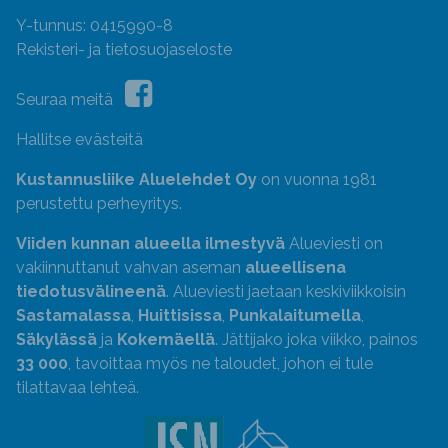
Y-tunnus: 0415990-8
Rekisteri- ja tietosuojaseloste
Seuraa meitä
Hallitse evästeitä
Kustannusliike Aluelehdet Oy
on vuonna 1981
perustettu perheyritys.
Viiden kunnan alueella ilmestyvä
Alueviesti on
vakiinnuttanut vahvan aseman
alueellisena
tiedotusvälineenä
. Alueviesti jaetaan keskiviikkoisin
Sastamalassa
,
Huittisissa
,
Punkalaitumella
,
Säkylässä
ja
Kokemäellä
. Jättijako joka viikko, painos
33 000
, tavoittaa myös ne taloudet, johon ei tule
tilattavaa lehteä.