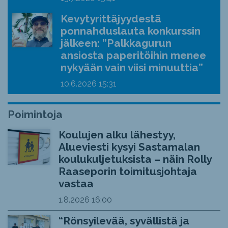
Kevytyrittäjyydestä
ponnahduslauta konkurssin
jälkeen: ”Palkkagurun
ansiosta paperitöihin menee
nykyään vain viisi minuuttia”
10.6.2026
15:31
Poimintoja
Koulujen alku lähestyy,
Alueviesti kysyi Sastamalan
koulukuljetuksista – näin Rolly
Raaseporin toimitusjohtaja
vastaa
1.8.2026
16:00
“Rönsyilevää, syvällistä ja