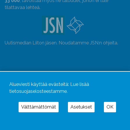
33 000
, tavoittaa myös ne taloudet, johon ei tule
tilattavaa lehteä.
Uutismedian Liiton jäsen. Noudatamme JSN:n ohjeita.
Alueviesti käyttää evästeitä:
Lue lisää
tietosuojaselosteestamme.
Välttämättömät
Asetukset
OK
Alueviesti
ja
alueviesti.fi
ovat osa Kustannusliike