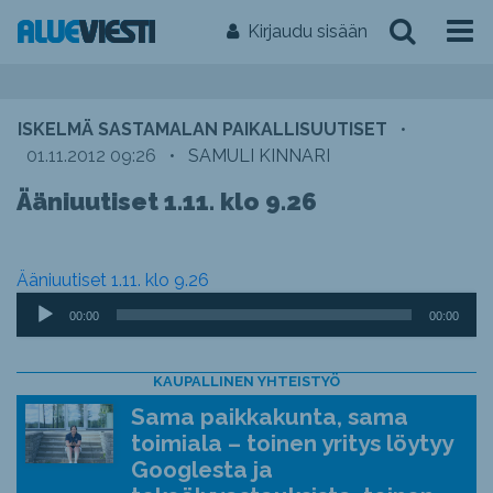
Kirjaudu sisään
ISKELMÄ SASTAMALAN PAIKALLISUUTISET
•
01.11.2012 09:26
•
SAMULI KINNARI
Ääniuutiset 1.11. klo 9.26
Ääniuutiset 1.11. klo 9.26
Äänitoistin
00:00
00:00
KAUPALLINEN YHTEISTYÖ
Sama paikkakunta, sama
toimiala – toinen yritys löytyy
Googlesta ja