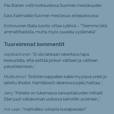
Fiia Iltanen voitti korkeudessa Suomen mestaruuden
Sara Karimäelle Suomen mestaruus estejuoksussa
Kotovuoren tilalla luonto ottaa syliinsä – ”Teemme tätä
ammattitaidolla, mutta myös suurella sydämellä”
Tuoreimmat kommentit
sepekantonen: "
Ei ole lainkaan rakentava tapa
keskustella, että esittää jonkun väitteen ja väitteen
perustelemisen...
"
Mullikuhnuri: "
Entisten kappelien kaikki myytävä onkin jo
laitettu lihoiksi. Harmillisesti rakennussuojelu haittaa...
"
Jerry: "
Puheita on tukemassa kansantalouden mittarit.
Eilen juuri valtakunnan uutisissa kerrottiin avoimien...
"
mä vaan.: "
mahroikko sohasta kusiaipesään!
"