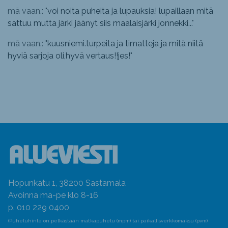
mä vaan.: "
voi noita puheita ja lupauksia! lupaillaan mitä
sattuu mutta järki jäänyt siis maalaisjärki jonnekki...
"
mä vaan.: "
kuusniemi.turpeita ja timatteja ja mitä niitä
hyviä sarjoja oli,hyvä vertaus!!jes!
"
Hopunkatu 1, 38200 Sastamala
Avoinna ma-pe klo 8-16
p. 010 229 0400
(Puheluhinta on pelkästään matkapuhelu (mpm) tai paikallisverkkomaksu (pvm)