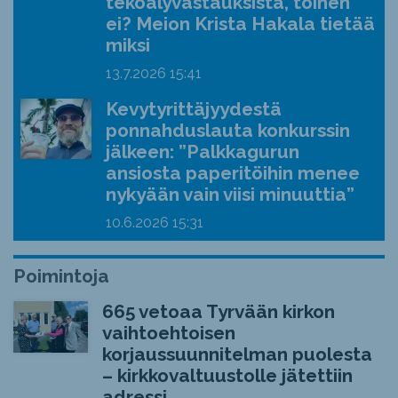
tekoälyvastauksista, toinen
ei? Meion Krista Hakala tietää
miksi
13.7.2026
15:41
Kevytyrittäjyydestä
ponnahduslauta konkurssin
jälkeen: ”Palkkagurun
ansiosta paperitöihin menee
nykyään vain viisi minuuttia”
10.6.2026
15:31
Poimintoja
665 vetoaa Tyrvään kirkon
vaihtoehtoisen
korjaussuunnitelman puolesta
– kirkkovaltuustolle jätettiin
adressi