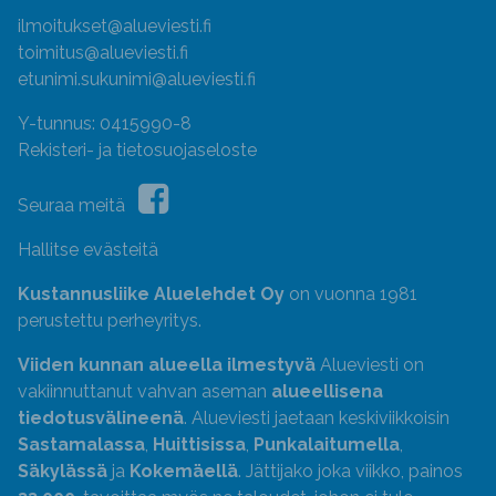
ilmoitukset@alueviesti.fi
toimitus@alueviesti.fi
etunimi.sukunimi@alueviesti.fi
Y-tunnus: 0415990-8
Rekisteri- ja tietosuojaseloste
Seuraa meitä
Hallitse evästeitä
Kustannusliike Aluelehdet Oy
on vuonna 1981
perustettu perheyritys.
Viiden kunnan alueella ilmestyvä
Alueviesti on
vakiinnuttanut vahvan aseman
alueellisena
tiedotusvälineenä
. Alueviesti jaetaan keskiviikkoisin
Sastamalassa
,
Huittisissa
,
Punkalaitumella
,
Säkylässä
ja
Kokemäellä
. Jättijako joka viikko, painos