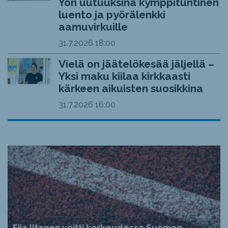
Yön uutuuksina kymppituntinen
luento ja pyörälenkki
aamuvirkuille
31.7.2026
18:00
Vielä on jäätelökesää jäljellä –
Yksi maku kiilaa kirkkaasti
kärkeen aikuisten suosikkina
31.7.2026
16:00
Fiia Iltanen voitti korkeudessa Suomen