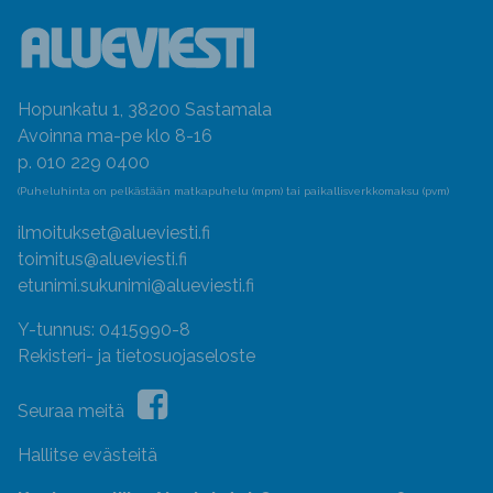
Hopunkatu 1, 38200 Sastamala
Avoinna ma-pe klo 8-16
p. 010 229 0400
(Puheluhinta on pelkästään matkapuhelu (mpm) tai paikallisverkkomaksu (pvm)
ilmoitukset@alueviesti.fi
toimitus@alueviesti.fi
etunimi.sukunimi@alueviesti.fi
Y-tunnus: 0415990-8
Rekisteri- ja tietosuojaseloste
Seuraa meitä
Hallitse evästeitä