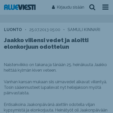
Kirjaudu sisään
LUONTO
•
25.07.2013 05:00
•
SAMULI KINNARI
Jaakko viilensi vedet ja aloitti
elonkorjuun odottelun
Naistenviikko on takana ja tänään 25. heinäkuuta Jaakko
heittää kylmän kiven veteen.
Vanhan kansan mukaan siis uimavedet alkavat viilentyä.
Tosin sääennusteet lupailevat nyt hellejakson myötä
päinvastaista.
Entisaikoina Jaakonpäivänä alettiin odotella viljan
kypsymistä ja elonkorjuuta. Heinätyöt oli Jaakonpäivään