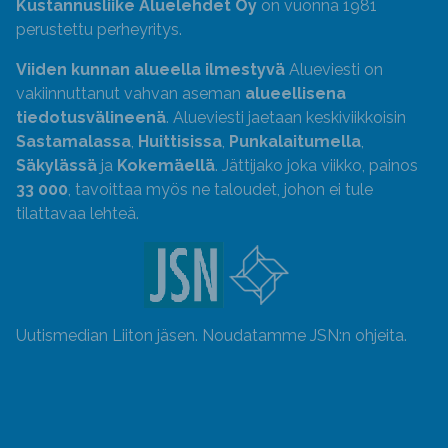
Kustannusliike Aluelehdet Oy
on vuonna 1981
perustettu perheyritys.
Viiden kunnan alueella ilmestyvä
Alueviesti on
vakiinnuttanut vahvan aseman
alueellisena
tiedotusvälineenä
. Alueviesti jaetaan keskiviikkoisin
Sastamalassa
,
Huittisissa
,
Punkalaitumella
,
Säkylässä
ja
Kokemäellä
. Jättijako joka viikko, painos
33 000
, tavoittaa myös ne taloudet, johon ei tule
tilattavaa lehteä.
Uutismedian Liiton jäsen. Noudatamme JSN:n ohjeita.