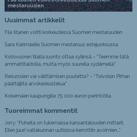
mestaruuden
Uusimmat artikkelit
Fiia Iltanen voitti korkeudessa Suomen mestaruuden
Sara Karimäelle Suomen mestaruus estejuoksussa
Kotovuoren tilalla luonto ottaa syliinsä – ”Teemme tätä
ammattitaidolla, mutta myös suurella sydämellä”
Resurssien vai välittämisen puutetta? – “Toivoisin Pirhan
päättäjiltä arvokeskustelua”
Kokemäen kaupungille 75 000 euron perintötila
Tuoreimmat kommentit
Jerry: "
Puheita on tukemassa kansantalouden mittarit.
Eilen juuri valtakunnan uutisissa kerrottiin avoimien...
"