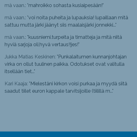
mä vaan.: "
mahroikko sohasta kusiaipesään!
"
mä vaan.: "
voi noita puheita ja lupauksia! lupaillaan mitä
sattuu mutta järki jäänyt siis maalaisjärki jonnekki...
"
mä vaan.: "
kuusniemi.turpeita ja timatteja ja mitä niitä
hyviä sarjoja oli,hyvä vertaus!!jes!
"
Jukka Matias Keskinen: "
Punkalaitumen kunnanjohtajan
virka on ollut tuulinen paikka. Odotukset ovat valitulla
itsellään tiet...
"
Kari Kaaja: "
Mielestäni kirkon voisi purkaa ja myydä siitä
saadut tiilet euron kappale tarvitsijoille (tiilillä m...
"