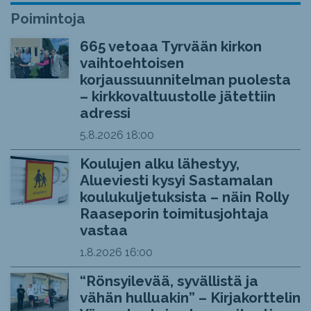
Poimintoja
665 vetoaa Tyrvään kirkon
vaihtoehtoisen
korjaussuunnitelman puolesta
– kirkkovaltuustolle jätettiin
adressi
5.8.2026
18:00
Koulujen alku lähestyy,
Alueviesti kysyi Sastamalan
koulukuljetuksista – näin Rolly
Raaseporin toimitusjohtaja
vastaa
1.8.2026
16:00
“Rönsyilevää, syvällistä ja
vähän hulluakin” – Kirjakorttelin