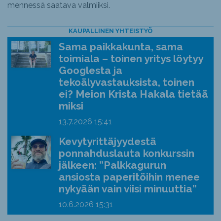
mennessä saatava valmiiksi.
KAUPALLINEN YHTEISTYÖ
Sama paikkakunta, sama
toimiala – toinen yritys löytyy
Googlesta ja
tekoälyvastauksista, toinen
ei? Meion Krista Hakala tietää
miksi
13.7.2026
15:41
Kevytyrittäjyydestä
ponnahduslauta konkurssin
jälkeen: ”Palkkagurun
ansiosta paperitöihin menee
nykyään vain viisi minuuttia”
10.6.2026
15:31