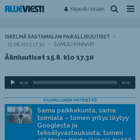
Kirjaudu sisään
ISKELMÄ SASTAMALAN PAIKALLISUUTISET
•
15.08.2013 17:30
•
SAMULI KINNARI
Ääniuutiset 15.8. klo 17.30
Äänitoistin
00:00
00:00
KAUPALLINEN YHTEISTYÖ
Sama paikkakunta, sama
toimiala – toinen yritys löytyy
Googlesta ja
tekoälyvastauksista, toinen