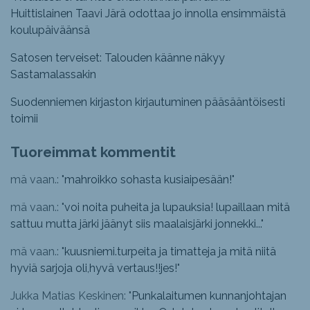
Huittislainen Taavi Järä odottaa jo innolla ensimmäistä
koulupäiväänsä
Satosen terveiset: Talouden käänne näkyy
Sastamalassakin
Suodenniemen kirjaston kirjautuminen pääsääntöisesti
toimii
Tuoreimmat kommentit
mä vaan.: "
mahroikko sohasta kusiaipesään!
"
mä vaan.: "
voi noita puheita ja lupauksia! lupaillaan mitä
sattuu mutta järki jäänyt siis maalaisjärki jonnekki...
"
mä vaan.: "
kuusniemi.turpeita ja timatteja ja mitä niitä
hyviä sarjoja oli,hyvä vertaus!!jes!
"
Jukka Matias Keskinen: "
Punkalaitumen kunnanjohtajan