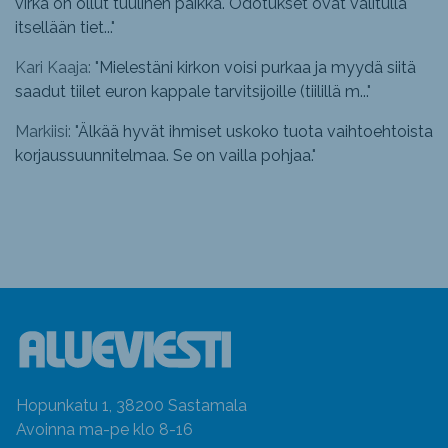
virka on ollut tuulinen paikka. Odotukset ovat valitulla
itsellään tiet...
"
Kari Kaaja: "
Mielestäni kirkon voisi purkaa ja myydä siitä
saadut tiilet euron kappale tarvitsijoille (tiilillä m...
"
Markiisi: "
Älkää hyvät ihmiset uskoko tuota vaihtoehtoista
korjaussuunnitelmaa. Se on vailla pohjaa.
"
Hopunkatu 1, 38200 Sastamala
Avoinna ma-pe klo 8-16