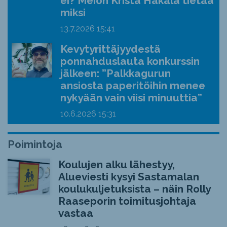
ei? Meion Krista Hakala tietää
miksi
13.7.2026
15:41
Kevytyrittäjyydestä
ponnahduslauta konkurssin
jälkeen: ”Palkkagurun
ansiosta paperitöihin menee
nykyään vain viisi minuuttia”
10.6.2026
15:31
Poimintoja
Koulujen alku lähestyy,
Alueviesti kysyi Sastamalan
koulukuljetuksista – näin Rolly
Raaseporin toimitusjohtaja
vastaa