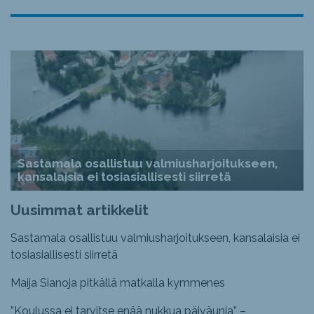
Sastamala osallistuu valmiusharjoitukseen,
kansalaisia ei tosiasiallisesti siirretä
Uusimmat artikkelit
Sastamala osallistuu valmiusharjoitukseen, kansalaisia ei
tosiasiallisesti siirretä
Maija Sianoja pitkällä matkalla kymmenes
”Koulussa ei tarvitse enää nukkua päiväunia” –