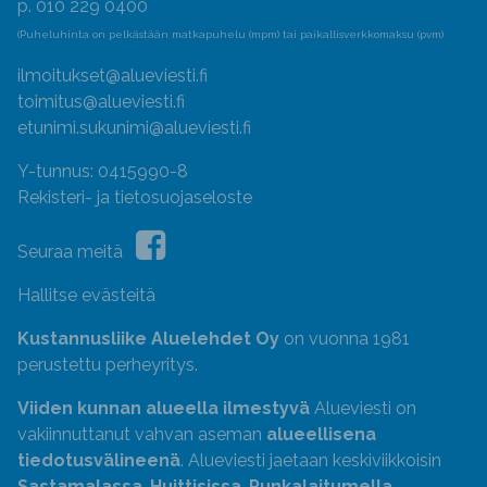
p. 010 229 0400
(Puheluhinta on pelkästään matkapuhelu (mpm) tai paikallisverkkomaksu (pvm)
ilmoitukset@alueviesti.fi
toimitus@alueviesti.fi
etunimi.sukunimi@alueviesti.fi
Y-tunnus: 0415990-8
Rekisteri- ja tietosuojaseloste
Seuraa meitä
Hallitse evästeitä
Kustannusliike Aluelehdet Oy
on vuonna 1981
perustettu perheyritys.
Viiden kunnan alueella ilmestyvä
Alueviesti on
vakiinnuttanut vahvan aseman
alueellisena
tiedotusvälineenä
. Alueviesti jaetaan keskiviikkoisin
Sastamalassa
,
Huittisissa
,
Punkalaitumella
,