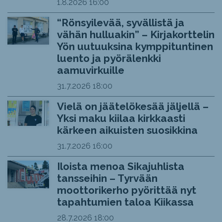
1.8.2026
16:00
“Rönsyilevää, syvällistä ja
vähän hulluakin” – Kirjakorttelin
Yön uutuuksina kymppituntinen
luento ja pyörälenkki
aamuvirkuille
31.7.2026
18:00
Vielä on jäätelökesää jäljellä –
Yksi maku kiilaa kirkkaasti
kärkeen aikuisten suosikkina
31.7.2026
16:00
Iloista menoa Sikajuhlista
tansseihin – Tyrvään
moottorikerho pyörittää nyt
tapahtumien taloa Kiikassa
28.7.2026
18:00