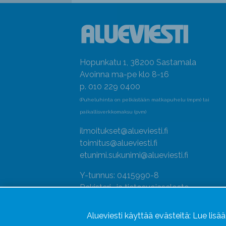
Hopunkatu 1, 38200 Sastamala
Avoinna ma-pe klo 8-16
p. 010 229 0400
(Puheluhinta on pelkästään matkapuhelu (mpm) tai
paikallisverkkomaksu (pvm)
ilmoitukset@alueviesti.fi
toimitus@alueviesti.fi
etunimi.sukunimi@alueviesti.fi
Y-tunnus: 0415990-8
Rekisteri- ja tietosuojaseloste
Seuraa meitä
Alueviesti käyttää evästeitä:
Lue lisä