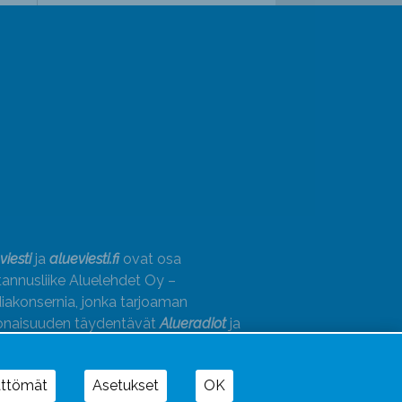
viesti
ja
alueviesti.fi
ovat osa
annusliike Aluelehdet Oy –
akonsernia, jonka tarjoaman
onaisuuden täydentävät
Alueradiot
ja
paino
ättömät
Asetukset
OK