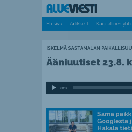
Etusivu
Artikkelit
Kaupallinen yhte
ISKELMÄ SASTAMALAN PAIKALLISUU
Ääniuutiset 23.8. k
Äänitoistin
00:00
Sama paikka
Googlesta j
Hakala tiet