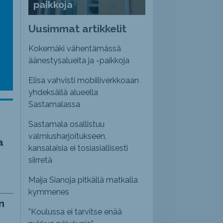
paikkoja
emmaksi
Uusimmat artikkelit
emmäksi.
Kokemäki vähentämässä
äänestysalueita ja -paikkoja
Elisa vahvisti mobiiliverkkoaan
yhdeksällä alueella
Sastamalassa
Sastamala osallistuu
valmiusharjoitukseen,
a
kansalaisia ei tosiasiallisesti
siirretä
Maija Sianoja pitkällä matkalla
kymmenes
n
”Koulussa ei tarvitse enää