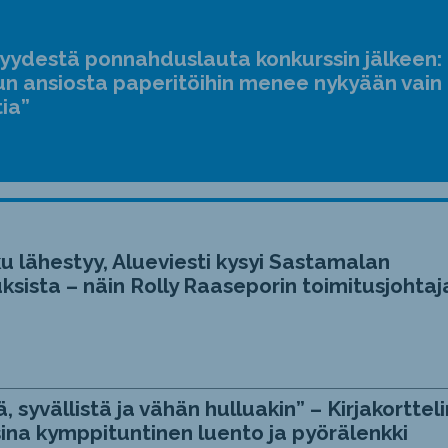
suur
ja
jyydestä ponnahduslauta konkurssin jälkeen:
pien
n ansiosta paperitöihin menee nykyään vain
tia”
u lähestyy, Alueviesti kysyi Sastamalan
ksista – näin Rolly Raaseporin toimitusjohtaj
, syvällistä ja vähän hulluakin” – Kirjakortteli
ina kymppituntinen luento ja pyörälenkki