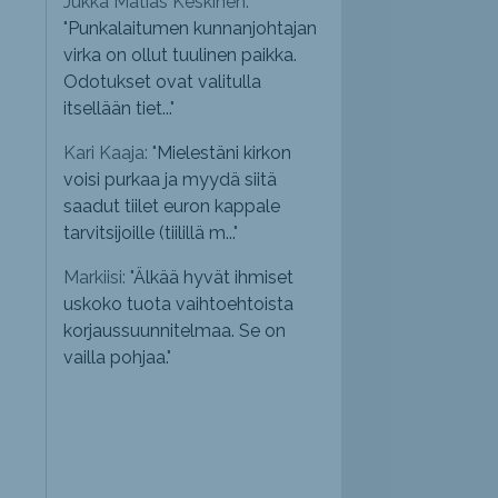
Jukka Matias Keskinen:
"
Punkalaitumen kunnanjohtajan
virka on ollut tuulinen paikka.
Odotukset ovat valitulla
itsellään tiet...
"
Kari Kaaja: "
Mielestäni kirkon
voisi purkaa ja myydä siitä
saadut tiilet euron kappale
tarvitsijoille (tiilillä m...
"
Markiisi: "
Älkää hyvät ihmiset
uskoko tuota vaihtoehtoista
korjaussuunnitelmaa. Se on
vailla pohjaa.
"