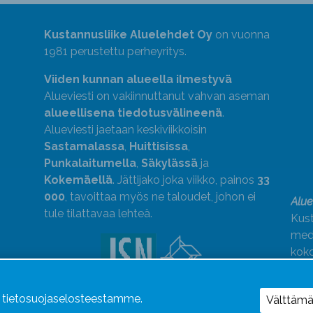
Kustannusliike Aluelehdet Oy
on vuonna
1981 perustettu perheyritys.
Viiden kunnan alueella ilmestyvä
Alueviesti on vakiinnuttanut vahvan aseman
alueellisena tiedotusvälineenä
.
Alueviesti jaetaan keskiviikkoisin
Sastamalassa
,
Huittisissa
,
Punkalaitumella
,
Säkylässä
ja
Kokemäellä
. Jättijako joka viikko, painos
33
000
, tavoittaa myös ne taloudet, johon ei
Alue
tule tilattavaa lehteä.
Kust
medi
kok
Alue
ä tietosuojaselosteestamme.
Uutismedian Liiton jäsen. Noudatamme
Välttäm