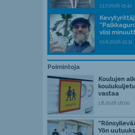
13.7.2026
15:41
Kevytyrittä
”Palkkaguru
viisi minuut
10.6.2026
15:31
Poimintoja
Koulujen alk
koulukuljetu
vastaa
1.8.2026
16:00
“Rönsyilevää
Yön uutuuks