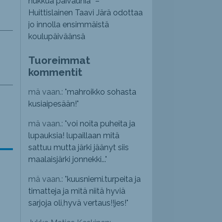
nukkua päiväunia” –
Huittislainen Taavi Järä odottaa
jo innolla ensimmäistä
koulupäiväänsä
Tuoreimmat
kommentit
mä vaan.: "
mahroikko sohasta
kusiaipesään!
"
mä vaan.: "
voi noita puheita ja
lupauksia! lupaillaan mitä
sattuu mutta järki jäänyt siis
maalaisjärki jonnekki...
"
mä vaan.: "
kuusniemi.turpeita ja
timatteja ja mitä niitä hyviä
sarjoja oli,hyvä vertaus!!jes!
"