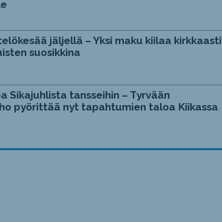
le
telökesää jäljellä – Yksi maku kiilaa kirkkaasti
isten suosikkina
a Sikajuhlista tansseihin – Tyrvään
ho pyörittää nyt tapahtumien taloa Kiikassa