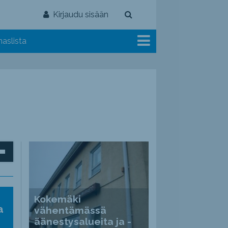
Kirjaudu sisään
aslista
inäppäimillä
Kokemäki
ät
a
vähentämässä
nvoimakkuutta
äänestysalueita ja -