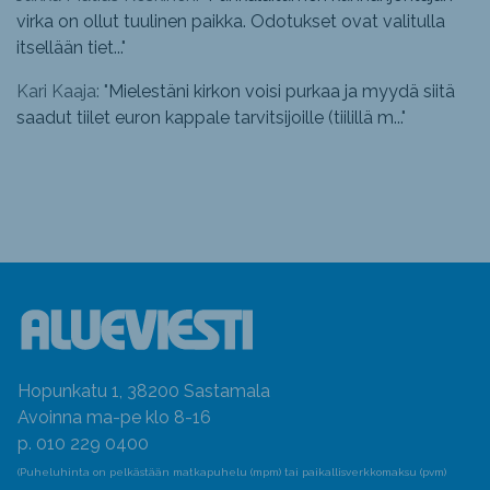
virka on ollut tuulinen paikka. Odotukset ovat valitulla
itsellään tiet...
"
Kari Kaaja: "
Mielestäni kirkon voisi purkaa ja myydä siitä
saadut tiilet euron kappale tarvitsijoille (tiilillä m...
"
Hopunkatu 1, 38200 Sastamala
Avoinna ma-pe klo 8-16
p. 010 229 0400
(Puheluhinta on pelkästään matkapuhelu (mpm) tai paikallisverkkomaksu (pvm)