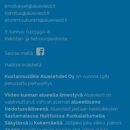
ilmoitukset@alueviesti.fi
toimitus@alueviesti.fi
etunimi.sukunimi@alueviesti.fi
Y-tunnus: 0415990-8
Rekisteri- ja tietosuojaseloste
Seuraa meitä
Hallitse evästeitä
Kustannusliike Aluelehdet Oy
on vuonna 1981
perustettu perheyritys.
Viiden kunnan alueella ilmestyvä
Alueviesti on
vakiinnuttanut vahvan aseman
alueellisena
tiedotusvälineenä
. Alueviesti jaetaan keskiviikkoisin
Sastamalassa
,
Huittisissa
,
Punkalaitumella
,
Säkylässä
ja
Kokemäellä
. Jättijako joka viikko, painos
33 000
, tavoittaa myös ne taloudet, johon ei tule