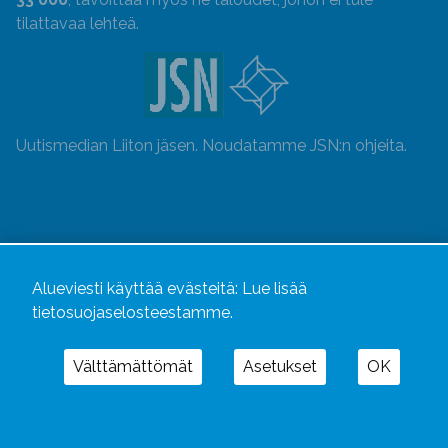
tilattavaa lehteä.
Uutismedian Liiton jäsen. Noudatamme JSN:n ohjeita.
Alueviesti käyttää evästeitä:
Lue lisää
tietosuojaselosteestamme.
Välttämättömät
Asetukset
OK
Alueviesti
ja
alueviesti.fi
ovat osa Kustannusliike