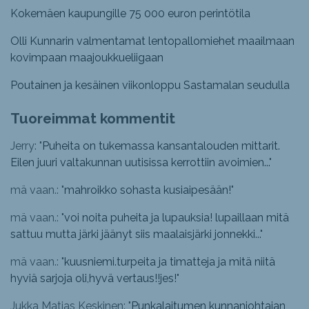
Kokemäen kaupungille 75 000 euron perintötila
Olli Kunnarin valmentamat lentopallomiehet maailmaan
kovimpaan maajoukkueliigaan
Poutainen ja kesäinen viikonloppu Sastamalan seudulla
Tuoreimmat kommentit
Jerry: "
Puheita on tukemassa kansantalouden mittarit.
Eilen juuri valtakunnan uutisissa kerrottiin avoimien...
"
mä vaan.: "
mahroikko sohasta kusiaipesään!
"
mä vaan.: "
voi noita puheita ja lupauksia! lupaillaan mitä
sattuu mutta järki jäänyt siis maalaisjärki jonnekki...
"
mä vaan.: "
kuusniemi.turpeita ja timatteja ja mitä niitä
hyviä sarjoja oli,hyvä vertaus!!jes!
"
Jukka Matias Keskinen: "
Punkalaitumen kunnanjohtajan