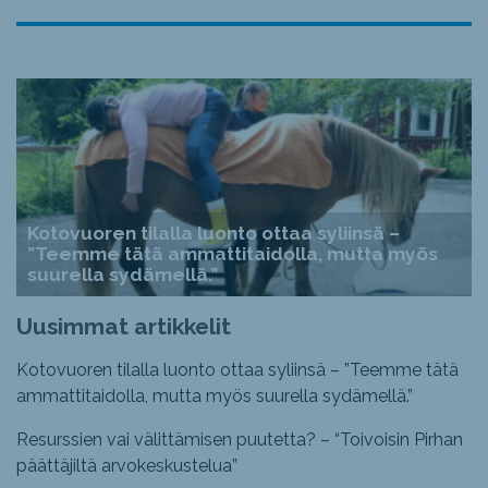
Kotovuoren tilalla luonto ottaa syliinsä –
”Teemme tätä ammattitaidolla, mutta myös
suurella sydämellä.”
Uusimmat artikkelit
Kotovuoren tilalla luonto ottaa syliinsä – ”Teemme tätä
ammattitaidolla, mutta myös suurella sydämellä.”
Resurssien vai välittämisen puutetta? – “Toivoisin Pirhan
päättäjiltä arvokeskustelua”