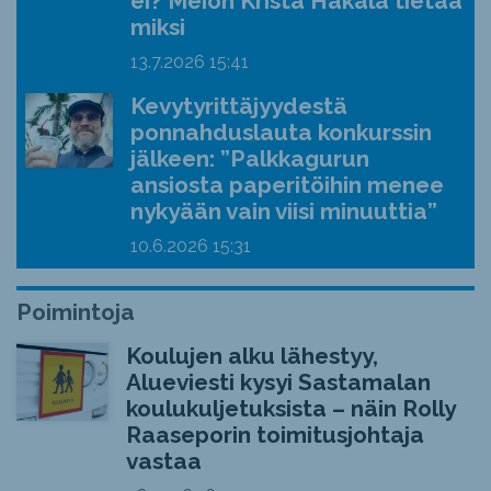
ei? Meion Krista Hakala tietää
miksi
13.7.2026
15:41
Kevytyrittäjyydestä
ponnahduslauta konkurssin
jälkeen: ”Palkkagurun
ansiosta paperitöihin menee
nykyään vain viisi minuuttia”
10.6.2026
15:31
Poimintoja
Koulujen alku lähestyy,
Alueviesti kysyi Sastamalan
koulukuljetuksista – näin Rolly
Raaseporin toimitusjohtaja
vastaa