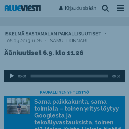
Kirjaudu sisään
ISKELMÄ SASTAMALAN PAIKALLISUUTISET
•
06.09.2013 11:26
•
SAMULI KINNARI
Ääniuutiset 6.9. klo 11.26
Äänitoistin
00:00
00:00
KAUPALLINEN YHTEISTYÖ
Sama paikkakunta, sama
toimiala – toinen yritys löytyy
Googlesta ja
tekoälyvastauksista, toinen