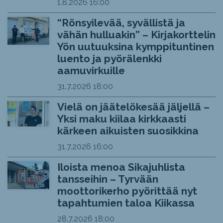
1.8.2026
16:00
“Rönsyilevää, syvällistä ja
vähän hulluakin” – Kirjakorttelin
Yön uutuuksina kymppituntinen
luento ja pyörälenkki
aamuvirkuille
31.7.2026
18:00
Vielä on jäätelökesää jäljellä –
Yksi maku kiilaa kirkkaasti
kärkeen aikuisten suosikkina
31.7.2026
16:00
Iloista menoa Sikajuhlista
tansseihin – Tyrvään
moottorikerho pyörittää nyt
tapahtumien taloa Kiikassa
28.7.2026
18:00