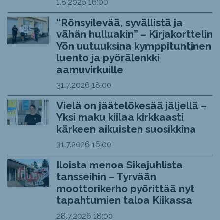
1.8.2026
16:00
“Rönsyilevää, syvällistä ja
vähän hulluakin” – Kirjakorttelin
Yön uutuuksina kymppituntinen
luento ja pyörälenkki
aamuvirkuille
31.7.2026
18:00
Vielä on jäätelökesää jäljellä –
Yksi maku kiilaa kirkkaasti
kärkeen aikuisten suosikkina
31.7.2026
16:00
Iloista menoa Sikajuhlista
tansseihin – Tyrvään
moottorikerho pyörittää nyt
tapahtumien taloa Kiikassa
28.7.2026
18:00