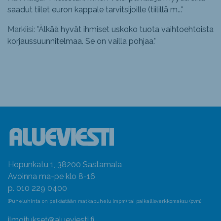
saadut tiilet euron kappale tarvitsijoille (tiilillä m...
"
Markiisi: "
Älkää hyvät ihmiset uskoko tuota vaihtoehtoista
korjaussuunnitelmaa. Se on vailla pohjaa.
"
Hopunkatu 1, 38200 Sastamala
Avoinna ma-pe klo 8-16
p. 010 229 0400
(Puheluhinta on pelkästään matkapuhelu (mpm) tai paikallisverkkomaksu (pvm)
ilmoitukset@alueviesti.fi