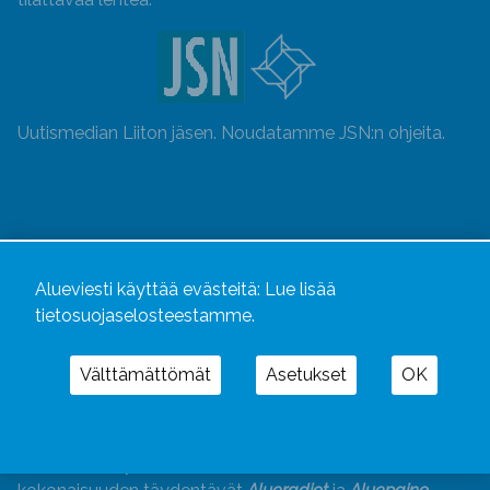
Uutismedian Liiton jäsen. Noudatamme JSN:n ohjeita.
Alueviesti käyttää evästeitä:
Lue lisää
tietosuojaselosteestamme.
Välttämättömät
Asetukset
OK
Alueviesti
ja
alueviesti.fi
ovat osa Kustannusliike
Aluelehdet Oy – mediakonsernia, jonka tarjoaman