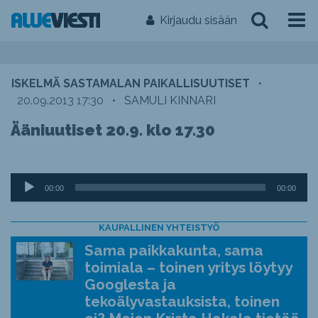
Kirjaudu sisään
ISKELMÄ SASTAMALAN PAIKALLISUUTISET
•
20.09.2013 17:30
•
SAMULI KINNARI
Ääniuutiset 20.9. klo 17.30
Äänitoistin
00:00
00:00
KAUPALLINEN YHTEISTYÖ
Sama paikkakunta, sama
toimiala – toinen yritys löytyy
Googlesta ja
tekoälyvastauksista, toinen