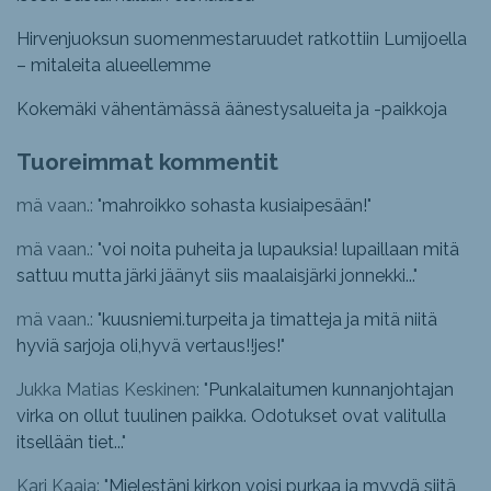
Hirvenjuoksun suomenmestaruudet ratkottiin Lumijoella
– mitaleita alueellemme
Kokemäki vähentämässä äänestysalueita ja -paikkoja
Tuoreimmat kommentit
mä vaan.: "
mahroikko sohasta kusiaipesään!
"
mä vaan.: "
voi noita puheita ja lupauksia! lupaillaan mitä
sattuu mutta järki jäänyt siis maalaisjärki jonnekki...
"
mä vaan.: "
kuusniemi.turpeita ja timatteja ja mitä niitä
hyviä sarjoja oli,hyvä vertaus!!jes!
"
Jukka Matias Keskinen: "
Punkalaitumen kunnanjohtajan
virka on ollut tuulinen paikka. Odotukset ovat valitulla
itsellään tiet...
"
Kari Kaaja: "
Mielestäni kirkon voisi purkaa ja myydä siitä