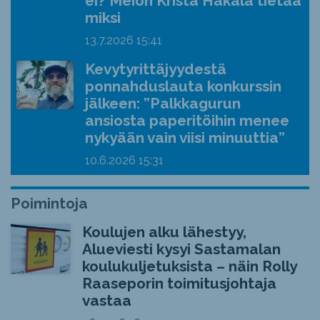
ei? Meion Krista Hakala tietää
miksi
13.7.2026
15:41
Kevytyrittäjyydestä
ponnahduslauta konkurssin
jälkeen: ”Palkkagurun
ansiosta paperitöihin menee
nykyään vain viisi minuuttia”
10.6.2026
15:31
Poimintoja
Koulujen alku lähestyy,
Alueviesti kysyi Sastamalan
koulukuljetuksista – näin Rolly
Raaseporin toimitusjohtaja
vastaa