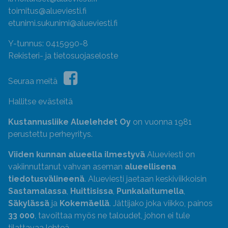
toimitus@alueviesti.fi
etunimi.sukunimi@alueviesti.fi
Y-tunnus: 0415990-8
Rekisteri- ja tietosuojaseloste
Seuraa meitä
Hallitse evästeitä
Kustannusliike Aluelehdet Oy
on vuonna 1981
perustettu perheyritys.
Viiden kunnan alueella ilmestyvä
Alueviesti on
vakiinnuttanut vahvan aseman
alueellisena
tiedotusvälineenä
. Alueviesti jaetaan keskiviikkoisin
Sastamalassa
,
Huittisissa
,
Punkalaitumella
,
Säkylässä
ja
Kokemäellä
. Jättijako joka viikko, painos
33 000
, tavoittaa myös ne taloudet, johon ei tule
tilattavaa lehteä.