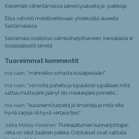
Kokemäki vähentämässä äänestysalueita ja -paikkoja
Elisa vahvisti mobiiliverkkoaan yhdeksällä alueella
Sastamalassa
Sastamala osallistuu valmiusharjoitukseen, kansalaisia ei
tosiasiallisesti siirretä
Tuoreimmat kommentit
mä vaan.: "
mahroikko sohasta kusiaipesään!
"
mä vaan.: "
voi noita puheita ja lupauksia! lupaillaan mitä
sattuu mutta järki jäänyt siis maalaisjärki jonnekki...
"
mä vaan.: "
kuusniemi.turpeita ja timatteja ja mitä niitä
hyviä sarjoja oli,hyvä vertaus!!jes!
"
Jukka Matias Keskinen: "
Punkalaitumen kunnanjohtajan
virka on ollut tuulinen paikka. Odotukset ovat valitulla