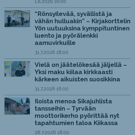
1.8.2026
16:00
“Rönsyilevää, syvällistä ja
vähän hulluakin” – Kirjakorttelin
Yön uutuuksina kymppituntinen
luento ja pyörälenkki
aamuvirkuille
31.7.2026
18:00
Vielä on jäätelökesää jäljellä –
Yksi maku kiilaa kirkkaasti
kärkeen aikuisten suosikkina
31.7.2026
16:00
Iloista menoa Sikajuhlista
tansseihin – Tyrvään
moottorikerho pyörittää nyt
tapahtumien taloa Kiikassa
28.7.2026
18:00