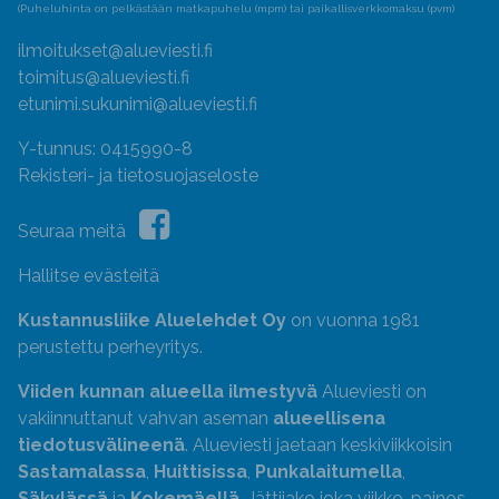
(Puheluhinta on pelkästään matkapuhelu (mpm) tai paikallisverkkomaksu (pvm)
ilmoitukset@alueviesti.fi
toimitus@alueviesti.fi
etunimi.sukunimi@alueviesti.fi
Y-tunnus: 0415990-8
Rekisteri- ja tietosuojaseloste
Seuraa meitä
Hallitse evästeitä
Kustannusliike Aluelehdet Oy
on vuonna 1981
perustettu perheyritys.
Viiden kunnan alueella ilmestyvä
Alueviesti on
vakiinnuttanut vahvan aseman
alueellisena
tiedotusvälineenä
. Alueviesti jaetaan keskiviikkoisin
Sastamalassa
,
Huittisissa
,
Punkalaitumella
,
Säkylässä
ja
Kokemäellä
. Jättijako joka viikko, painos