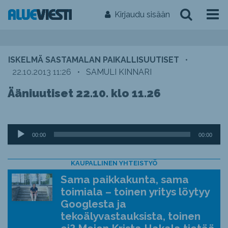
Kirjaudu sisään
ISKELMÄ SASTAMALAN PAIKALLISUUTISET
•
22.10.2013 11:26
•
SAMULI KINNARI
Ääniuutiset 22.10. klo 11.26
Äänitoistin
00:00
00:00
KAUPALLINEN YHTEISTYÖ
Sama paikkakunta, sama
toimiala – toinen yritys löytyy
Googlesta ja
tekoälyvastauksista, toinen