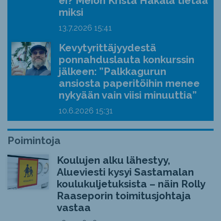
ei? Meion Krista Hakala tietää
miksi
13.7.2026
15:41
Kevytyrittäjyydestä
ponnahduslauta konkurssin
jälkeen: ”Palkkagurun
ansiosta paperitöihin menee
nykyään vain viisi minuuttia”
10.6.2026
15:31
Poimintoja
Koulujen alku lähestyy,
Alueviesti kysyi Sastamalan
koulukuljetuksista – näin Rolly
Raaseporin toimitusjohtaja
vastaa