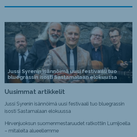
Jussi Syrenin isännöimä uusi festivaali tuo
bluegrassin isosti Sastamalaan elokuussa
Uusimmat artikkelit
Jussi Syrenin isännöimä uusi festivaali tuo bluegrassin
isosti Sastamalaan elokuussa
Hirvenjuoksun suomenmestaruudet ratkottiin Lumijoella
– mitaleita alueellemme