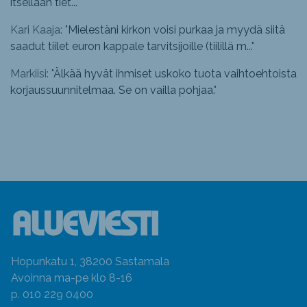
itsellään tiet...
"
Kari Kaaja: "
Mielestäni kirkon voisi purkaa ja myydä siitä
saadut tiilet euron kappale tarvitsijoille (tiilillä m...
"
Markiisi: "
Älkää hyvät ihmiset uskoko tuota vaihtoehtoista
korjaussuunnitelmaa. Se on vailla pohjaa.
"
Hopunkatu 1, 38200 Sastamala
Avoinna ma-pe klo 8-16
p. 010 229 0400