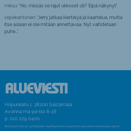
miksu: "
No, missäs se rajut ukkoset oli? Eipä näkynyt
"
sepekantonen: "
Jerry jatkaa kiertelyä ja kaartelua, mutta
itse asiaan ei ole mitään annettavaa. Nyt vaihdetaan
puhe...
"
Hopunkatu 1, 38200 Sastamala
Avoinna ma-pe klo 8-16
p. 010 229 0400
(Puheluhinta on pelkästään matkapuhelu (mpm) tai paikallisverkkomaksu (pvm)