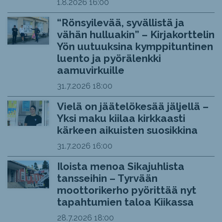
1.8.2026
16:00
“Rönsyilevää, syvällistä ja
vähän hulluakin” – Kirjakorttelin
Yön uutuuksina kymppituntinen
luento ja pyörälenkki
aamuvirkuille
31.7.2026
18:00
Vielä on jäätelökesää jäljellä –
Yksi maku kiilaa kirkkaasti
kärkeen aikuisten suosikkina
31.7.2026
16:00
Iloista menoa Sikajuhlista
tansseihin – Tyrvään
moottorikerho pyörittää nyt
tapahtumien taloa Kiikassa
28.7.2026
18:00