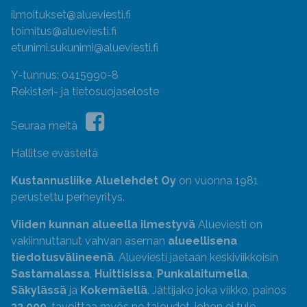
ilmoitukset@alueviesti.fi
toimitus@alueviesti.fi
etunimi.sukunimi@alueviesti.fi
Y-tunnus: 0415990-8
Rekisteri- ja tietosuojaseloste
Seuraa meitä
Hallitse evästeitä
Kustannusliike Aluelehdet Oy
on vuonna 1981
perustettu perheyritys.
Viiden kunnan alueella ilmestyvä
Alueviesti on
vakiinnuttanut vahvan aseman
alueellisena
tiedotusvälineenä
. Alueviesti jaetaan keskiviikkoisin
Sastamalassa
,
Huittisissa
,
Punkalaitumella
,
Säkylässä
ja
Kokemäellä
. Jättijako joka viikko, painos
33 000
, tavoittaa myös ne taloudet, johon ei tule