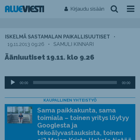
Kirjaudu sisään
ISKELMÄ SASTAMALAN PAIKALLISUUTISET
•
19.11.2013 09:26
•
SAMULI KINNARI
Ääniuutiset 19.11. klo 9.26
Äänitoistin
00:00
00:00
KAUPALLINEN YHTEISTYÖ
Sama paikkakunta, sama
toimiala – toinen yritys löytyy
Googlesta ja
tekoälyvastauksista, toinen