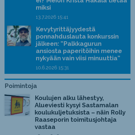
ei? Meion Krista Hakala tietää
miksi
13.7.2026
15:41
Kevytyrittäjyydestä
ponnahduslauta konkurssin
jälkeen: ”Palkkagurun
ansiosta paperitöihin menee
nykyään vain viisi minuuttia”
10.6.2026
15:31
Poimintoja
Koulujen alku lähestyy,
Alueviesti kysyi Sastamalan
koulukuljetuksista – näin Rolly
Raaseporin toimitusjohtaja
vastaa