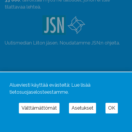
tilattavaa lehteä.
Uutismedian Liiton jäsen. Noudatamme JSN:n ohjeita.
Alueviesti käyttää evästeitä:
Lue lisää
tietosuojaselosteestamme.
Välttämättömät
Asetukset
OK
Alueviesti
ja
alueviesti.fi
ovat osa Kustannusliike