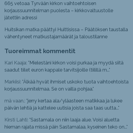
665 vetoaa Tyrvään kirkon vaihtoehtoisen
korjaussuunnitelman puolesta – kirkkovaltuustolle
jätettiin adressi
Huitsikan matka päättyi Huittisissa – Päätöksen taustalla
vähentyneet matkustajamäärät ja taloustilanne
Tuoreimmat kommentit
Kari Kaaja: "
Mielestäni kirkon voisi purkaa ja myydä siitä
saadut tiilet euron kappale tarvitsijoille (tiilillä m...
"
Markiisi: "
Älkää hyvät ihmiset uskoko tuota vaihtoehtoista
korjaussuunnitelmaa. Se on vailla pohjaa.
"
mä vaan.: "
jerry kertaa ala/yläasteen matikkaa ja lukee
päivän lehtiä ja kattelee uutisia joista saa taas uutta...
"
Kirsti Lahti: "
Sastamala on niin laaja alue. Voisi aluetta
hieman rajata missä päin Sastamalaa. kyseinen teko on...
"