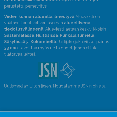
perustettu perheyritys.
Viiden kunnan alueella ilmestyvä
Alueviesti on
vakiinnuttanut vahvan aseman
alueellisena
tiedotusvälineenä
. Alueviesti jaetaan keskiviikkoisin
Sastamalassa
,
Huittisissa
,
Punkalaitumella
,
Säkylässä
ja
Kokemäellä
. Jättijako joka viikko, painos
33 000
, tavoittaa myös ne taloudet, johon ei tule
tilattavaa lehteä.
Uutismedian Liiton jäsen. Noudatamme JSN:n ohjeita.