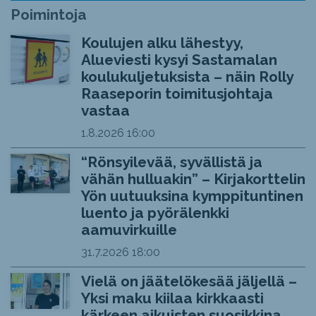
Poimintoja
Koulujen alku lähestyy,
Alueviesti kysyi Sastamalan
koulukuljetuksista – näin Rolly
Raaseporin toimitusjohtaja
vastaa
1.8.2026
16:00
“Rönsyilevää, syvällistä ja
vähän hulluakin” – Kirjakorttelin
Yön uutuuksina kymppituntinen
luento ja pyörälenkki
aamuvirkuille
31.7.2026
18:00
Vielä on jäätelökesää jäljellä –
Yksi maku kiilaa kirkkaasti
kärkeen aikuisten suosikkina