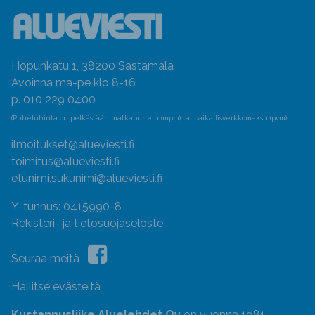
Hopunkatu 1, 38200 Sastamala
Avoinna ma-pe klo 8-16
p. 010 229 0400
(Puheluhinta on pelkästään matkapuhelu (mpm) tai paikallisverkkomaksu (pvm)
ilmoitukset@alueviesti.fi
toimitus@alueviesti.fi
etunimi.sukunimi@alueviesti.fi
Y-tunnus: 0415990-8
Rekisteri- ja tietosuojaseloste
Seuraa meitä
Hallitse evästeitä
Kustannusliike Aluelehdet Oy
on vuonna 1981