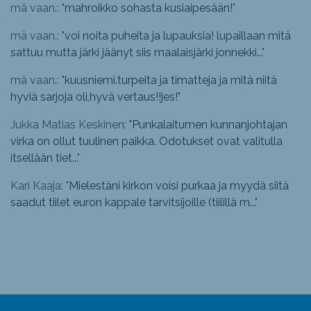
mä vaan.: "
mahroikko sohasta kusiaipesään!
"
mä vaan.: "
voi noita puheita ja lupauksia! lupaillaan mitä
sattuu mutta järki jäänyt siis maalaisjärki jonnekki...
"
mä vaan.: "
kuusniemi.turpeita ja timatteja ja mitä niitä
hyviä sarjoja oli,hyvä vertaus!!jes!
"
Jukka Matias Keskinen: "
Punkalaitumen kunnanjohtajan
virka on ollut tuulinen paikka. Odotukset ovat valitulla
itsellään tiet...
"
Kari Kaaja: "
Mielestäni kirkon voisi purkaa ja myydä siitä
saadut tiilet euron kappale tarvitsijoille (tiilillä m...
"