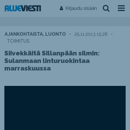
Kirjaudu sisään
AJANKOHTAISTA, LUONTO
•
25.11.2013 15:28
•
TOIMITUS
Siivekkäitä Sillanpään silmin:
Sulanmaan linturuokintaa
marraskuussa