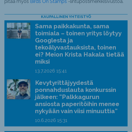
pitää myös
Birds On Stamps
-lintupostimerkkisivustoa.
KAUPALLINEN YHTEISTYÖ
Sama paikkakunta, sama
toimiala – toinen yritys löytyy
Googlesta ja
tekoälyvastauksista, toinen
ei? Meion Krista Hakala tietää
miksi
13.7.2026
15:41
Kevytyrittäjyydestä
ponnahduslauta konkurssin
jälkeen: ”Palkkagurun
ansiosta paperitöihin menee
nykyään vain viisi minuuttia”
10.6.2026
15:31