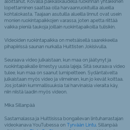
aloittanut. Kovalla pakkaskaudella ruokinnan yhtäkkinen
lopettaminen saattaa olla harvaanruokituilla alueilla
kohtalokasta. Taajaan asutuilla alueilla linnut ovat usein
monien ruokintapaikkojen varassa, joten apetta riittää
vaikka pieniä taukoja joillain ruokintapaikoilla tulisikin.
Videoiden ruokintapaikka on metsäisellä saarekkeella
pihapiirissä saunan nurkalla Huittisten Jokisivulla.
Seuraava video julkaistaan, kun maa on jäätynyt ja
ruokintapaikalle ilmestyy uusia lajeja. Sitä seuraava video
tulee, kun maa on saanut lumipeitteen. Sydäntalvelta
julkaistaan myös video ja viimeinen, kun jo kevät koittaa.
Jos jotakin kummallisuuksia tai harvinaisia vieraita käy,
niin niistä laadin myös videon.
Mika Sillanpää
Sastamalassa ja Huittisissa bongailevan lintuharrastajan
videokanava YouTubessa on
Tyrvään Lintu
. Sillanpää