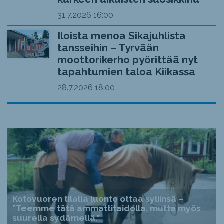
31.7.2026
16:00
Iloista menoa Sikajuhlista
tansseihin – Tyrvään
moottorikerho pyörittää nyt
tapahtumien taloa Kiikassa
28.7.2026
18:00
Kotovuoren tilalla luonto ottaa syliinsä –
”Teemme tätä ammattitaidolla, mutta myös
suurella sydämellä.”