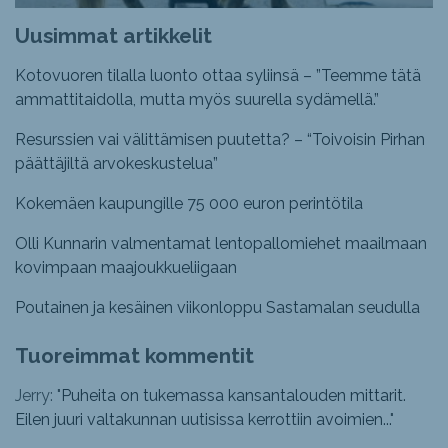
Uusimmat artikkelit
Kotovuoren tilalla luonto ottaa syliinsä – ”Teemme tätä
ammattitaidolla, mutta myös suurella sydämellä.”
Resurssien vai välittämisen puutetta? – “Toivoisin Pirhan
päättäjiltä arvokeskustelua”
Kokemäen kaupungille 75 000 euron perintötila
Olli Kunnarin valmentamat lentopallomiehet maailmaan
kovimpaan maajoukkueliigaan
Poutainen ja kesäinen viikonloppu Sastamalan seudulla
Tuoreimmat kommentit
Jerry: "
Puheita on tukemassa kansantalouden mittarit.
Eilen juuri valtakunnan uutisissa kerrottiin avoimien...
"