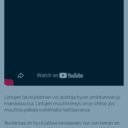
Lintujen talviruokinnan voi aloittaa hyvin omintunnoin jo
marraskuussa. Lintujen muuttovireys on jo ohitse, jos
muuttoa pelkää ruokinnalla haittaavansa.
Ruokintaa on hyvä jatkaa kevääseen, kun sen kerran on