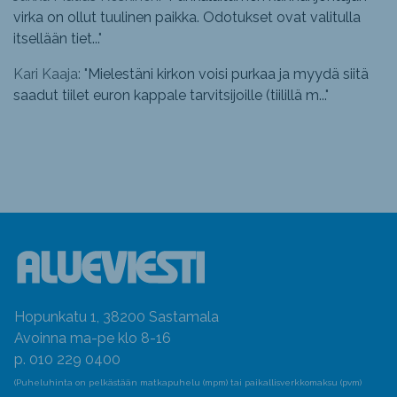
virka on ollut tuulinen paikka. Odotukset ovat valitulla
itsellään tiet...
"
Kari Kaaja: "
Mielestäni kirkon voisi purkaa ja myydä siitä
saadut tiilet euron kappale tarvitsijoille (tiilillä m...
"
Hopunkatu 1, 38200 Sastamala
Avoinna ma-pe klo 8-16
p. 010 229 0400
(Puheluhinta on pelkästään matkapuhelu (mpm) tai paikallisverkkomaksu (pvm)