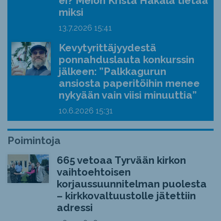
ei? Meion Krista Hakala tietää
miksi
13.7.2026
15:41
Kevytyrittäjyydestä
ponnahduslauta konkurssin
jälkeen: ”Palkkagurun
ansiosta paperitöihin menee
nykyään vain viisi minuuttia”
10.6.2026
15:31
Poimintoja
665 vetoaa Tyrvään kirkon
vaihtoehtoisen
korjaussuunnitelman puolesta
– kirkkovaltuustolle jätettiin
adressi