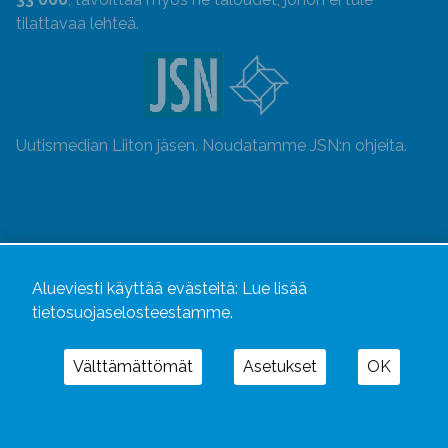
tilattavaa lehteä.
Uutismedian Liiton jäsen. Noudatamme JSN:n ohjeita.
Alueviesti käyttää evästeitä:
Lue lisää
tietosuojaselosteestamme.
Välttämättömät
Asetukset
OK
Alueviesti
ja
alueviesti.fi
ovat osa Kustannusliike