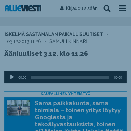
Kirjaudu sisään
ISKELMÄ SASTAMALAN PAIKALLISUUTISET
•
03.12.2013 11:26
•
SAMULI KINNARI
Ääniuutiset 3.12. klo 11.26
Äänitoistin
00:00
00:00
KAUPALLINEN YHTEISTYÖ
Sama paikkakunta, sama
toimiala – toinen yritys löytyy
Googlesta ja
tekoälyvastauksista, toinen