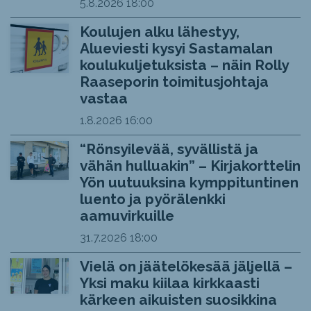
5.8.2026
18:00
Koulujen alku lähestyy,
Alueviesti kysyi Sastamalan
koulukuljetuksista – näin Rolly
Raaseporin toimitusjohtaja
vastaa
1.8.2026
16:00
“Rönsyilevää, syvällistä ja
vähän hulluakin” – Kirjakorttelin
Yön uutuuksina kymppituntinen
luento ja pyörälenkki
aamuvirkuille
31.7.2026
18:00
Vielä on jäätelökesää jäljellä –
Yksi maku kiilaa kirkkaasti
kärkeen aikuisten suosikkina