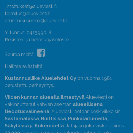
ilmoitukset@alueviesti.fi
toimitus@alueviesti.fi
etunimi.sukunimi@alueviesti.fi
Y-tunnus: 0415990-8
Rekisteri- ja tietosuojaseloste
Seuraa meitä
Hallitse evästeitä
Kustannusliike Aluelehdet Oy
on vuonna 1981
perustettu perheyritys.
Viiden kunnan alueella ilmestyvä
Alueviesti on
vakiinnuttanut vahvan aseman
alueellisena
tiedotusvälineenä
. Alueviesti jaetaan keskiviikkoisin
Sastamalassa
,
Huittisissa
,
Punkalaitumella
,
Säkylässä
ja
Kokemäellä
. Jättijako joka viikko, painos
33 000
, tavoittaa myös ne taloudet, johon ei tule