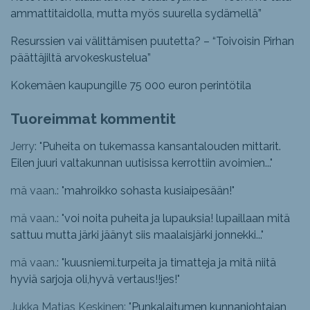
ammattitaidolla, mutta myös suurella sydämellä”
Resurssien vai välittämisen puutetta? – “Toivoisin Pirhan
päättäjiltä arvokeskustelua”
Kokemäen kaupungille 75 000 euron perintötila
Tuoreimmat kommentit
Jerry: "
Puheita on tukemassa kansantalouden mittarit.
Eilen juuri valtakunnan uutisissa kerrottiin avoimien...
"
mä vaan.: "
mahroikko sohasta kusiaipesään!
"
mä vaan.: "
voi noita puheita ja lupauksia! lupaillaan mitä
sattuu mutta järki jäänyt siis maalaisjärki jonnekki...
"
mä vaan.: "
kuusniemi.turpeita ja timatteja ja mitä niitä
hyviä sarjoja oli,hyvä vertaus!!jes!
"
Jukka Matias Keskinen: "
Punkalaitumen kunnanjohtajan