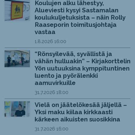
Koulujen alku lähestyy,
Alueviesti kysyi Sastamalan
koulukuljetuksista – näin Rolly
Raaseporin toimitusjohtaja
vastaa
1.8.2026
16:00
“Rönsyilevää, syvällistä ja
vähän hulluakin” – Kirjakorttelin
Yön uutuuksina kymppituntinen
luento ja pyörälenkki
aamuvirkuille
31.7.2026
18:00
Vielä on jäätelökesää jäljellä –
Yksi maku kiilaa kirkkaasti
kärkeen aikuisten suosikkina
31.7.2026
16:00