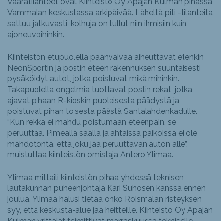
Vaaratilanteet ovat Kiinteistö Oy Apajan Kulman pihassa
Vammalan keskustassa arkipäivää. Läheltä piti -tilanteita
sattuu jatkuvasti, kolhuja on tullut niin ihmisiin kuin
ajoneuvoihinkin.
Kiinteistön etupuolella päänvaivaa aiheuttavat etenkin
NeonSportin ja postin eteen rakennuksen suuntaisesti
pysäköidyt autot, jotka poistuvat mikä mihinkin.
Takapuolella ongelmia tuottavat postin rekat, jotka
ajavat pihaan R-kioskin puoleisesta päädystä ja
poistuvat pihan toisesta päästä Santalahdenkadulle.
“Kun rekka ei mahdu poistumaan eteenpäin, se
peruuttaa. Pimeällä säällä ja ahtaissa paikoissa ei ole
mahdotonta, että joku jää peruuttavan auton alle”,
muistuttaa kiinteistön omistaja Antero Ylimaa.
Ylimaa mittaili kiinteistön pihaa yhdessä teknisen
lautakunnan puheenjohtaja Kari Suhosen kanssa ennen
joulua. Ylimaa halusi tietää onko Roismalan risteyksen
syy, että keskusta-alue jää heitteille. Kiinteistö Oy Apajan
Kulman yrittäjät toimittivat marraskuussa tekniselle