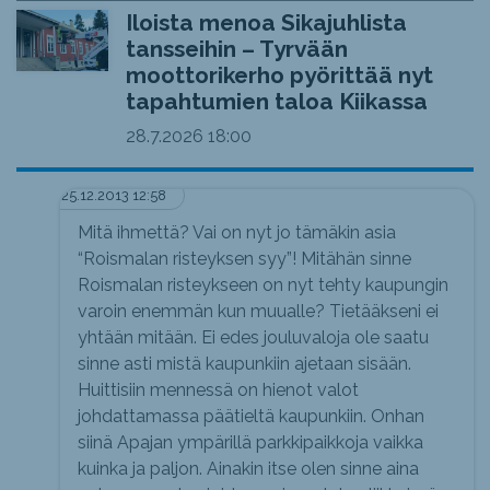
Iloista menoa Sikajuhlista
tansseihin – Tyrvään
moottorikerho pyörittää nyt
tapahtumien taloa Kiikassa
28.7.2026
18:00
25.12.2013 12:58
Mitä ihmettä? Vai on nyt jo tämäkin asia
“Roismalan risteyksen syy”! Mitähän sinne
Roismalan risteykseen on nyt tehty kaupungin
varoin enemmän kun muualle? Tietääkseni ei
yhtään mitään. Ei edes jouluvaloja ole saatu
sinne asti mistä kaupunkiin ajetaan sisään.
Huittisiin mennessä on hienot valot
johdattamassa päätieltä kaupunkiin. Onhan
siinä Apajan ympärillä parkkipaikkoja vaikka
kuinka ja paljon. Ainakin itse olen sinne aina