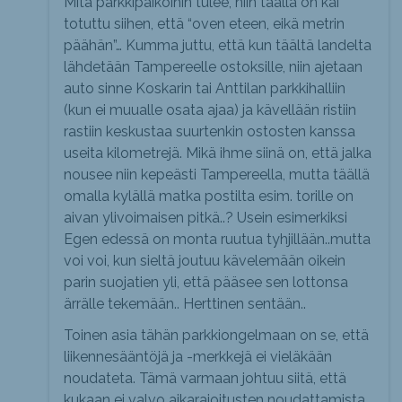
Mitä parkkipaikoihin tulee, niin täällä on kai
totuttu siihen, että “oven eteen, eikä metrin
päähän”… Kumma juttu, että kun täältä landelta
lähdetään Tampereelle ostoksille, niin ajetaan
auto sinne Koskarin tai Anttilan parkkihalliin
(kun ei muualle osata ajaa) ja kävellään ristiin
rastiin keskustaa suurtenkin ostosten kanssa
useita kilometrejä. Mikä ihme siinä on, että jalka
nousee niin kepeästi Tampereella, mutta täällä
omalla kylällä matka postilta esim. torille on
aivan ylivoimaisen pitkä..? Usein esimerkiksi
Egen edessä on monta ruutua tyhjillään..mutta
voi voi, kun sieltä joutuu kävelemään oikein
parin suojatien yli, että pääsee sen lottonsa
ärrälle tekemään.. Herttinen sentään..
Toinen asia tähän parkkiongelmaan on se, että
liikennesääntöjä ja -merkkejä ei vieläkään
noudateta. Tämä varmaan johtuu siitä, että
kukaan ei valvo aikarajoitusten noudattamista