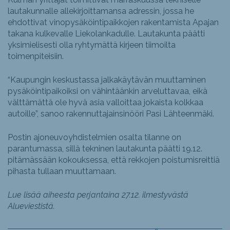
lautakunnalle allekirjoittamansa adressin, jossa he
ehdottivat vinopysäköintipaikkojen rakentamista Apajan
takana kulkevalle Liekolankadulle. Lautakunta päätti
yksimielisesti olla ryhtymättä kirjeen tiimoilta
toimenpiteisiin.
“Kaupungin keskustassa jalkakäytävän muuttaminen
pysäköintipaikoiksi on vähintäänkin arveluttavaa, eikä
välttämättä ole hyvä asia valloittaa jokaista kolkkaa
autoille”, sanoo rakennuttajainsinööri Pasi Lähteenmäki.
Postin ajoneuvoyhdistelmien osalta tilanne on
parantumassa, sillä tekninen lautakunta päätti 19.12.
pitämässään kokouksessa, että rekkojen poistumisreittiä
pihasta tullaan muuttamaan.
Lue lisää aiheesta perjantaina 27.12. ilmestyvästä
Alueviestistä.