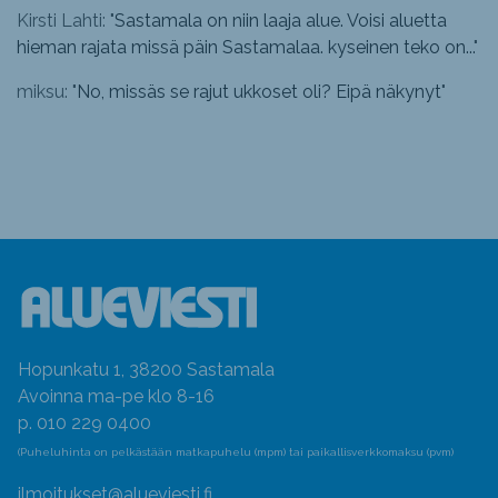
Kirsti Lahti: "
Sastamala on niin laaja alue. Voisi aluetta
hieman rajata missä päin Sastamalaa. kyseinen teko on...
"
miksu: "
No, missäs se rajut ukkoset oli? Eipä näkynyt
"
Hopunkatu 1, 38200 Sastamala
Avoinna ma-pe klo 8-16
p. 010 229 0400
(Puheluhinta on pelkästään matkapuhelu (mpm) tai paikallisverkkomaksu (pvm)
ilmoitukset@alueviesti.fi