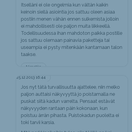
Itselläni ei ole ongelmia kun vältän kaikin
keinoin siellä asiointia jos sattuu oleen asiaa
postiin menen vähän ennen sulkemista jolloin
ei mahdollisesti ole paljon muita liikkeellä.
Todellisuudessa ihan mahdoton paikka postille
jos sattuu olemaan painavia paketteja tai
useampia ei pysty mitenkään kantamaan talon
taakse.
Nimetön
25.12.2013 16:44
Jos nyt tätä turvallisuutta ajattelee, niin melko
paljon auttaisi näkyvyyttä jo poistamalla ne
puskat siitä kadun varrelta. Pensaat estävät
näkyvyyden rantaan päin kokonaan, kun
poistuu ärrän pihasta. Puistokadun puolelta ei
toki tarvii karsia.