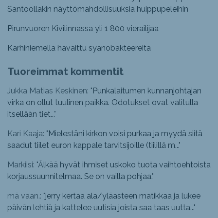
Santoollakin näyttömahdollisuuksia huippupeleihin
Pirunvuoren Kivilinnassa yli 1 800 vierailijaa
Karhiniemellä havaittu syanobakteereita
Tuoreimmat kommentit
Jukka Matias Keskinen: "
Punkalaitumen kunnanjohtajan
virka on ollut tuulinen paikka. Odotukset ovat valitulla
itsellään tiet...
"
Kari Kaaja: "
Mielestäni kirkon voisi purkaa ja myydä siitä
saadut tiilet euron kappale tarvitsijoille (tiilillä m...
"
Markiisi: "
Älkää hyvät ihmiset uskoko tuota vaihtoehtoista
korjaussuunnitelmaa. Se on vailla pohjaa.
"
mä vaan.: "
jerry kertaa ala/yläasteen matikkaa ja lukee
päivän lehtiä ja kattelee uutisia joista saa taas uutta...
"