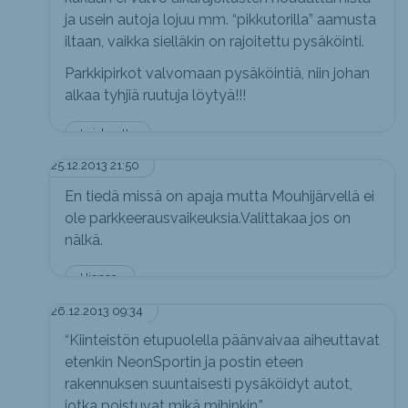
ja usein autoja lojuu mm. “pikkutorilla” aamusta
iltaan, vaikka sielläkin on rajoitettu pysäköinti.
Parkkipirkot valvomaan pysäköintiä, niin johan
alkaa tyhjiä ruutuja löytyä!!!
Laiskuutta
25.12.2013 21:50
En tiedä missä on apaja mutta Mouhijärvellä ei
ole parkkeerausvaikeuksia.Valittakaa jos on
nälkä.
Hienoa.
26.12.2013 09:34
“Kiinteistön etupuolella päänvaivaa aiheuttavat
etenkin NeonSportin ja postin eteen
rakennuksen suuntaisesti pysäköidyt autot,
jotka poistuvat mikä mihinkin.”