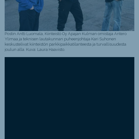
Postin Antti Luomala, Kiinteistö Oy Apajan Kulman omistaja Antero
Ylimaa ja teknisen lautakunnan puheenjohtaja Kari Suhonen
keskustelivat kiinteistön parkkipaikkatilanteesta ja turvallisuudesta
joulun alla. Kuva: Laura Haavisto.