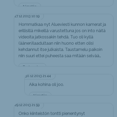
Nimetön
27.12.2013 10:19
Hommatkaa nyt Alueviesti kunnon kamerat ja
erillisillä mikeillä varustettuna jos on into näitä
videoita jatkossakin tehdä. Tuo oli kyllä
(äänen)laadultaan niin huono etten olisi
kehdannut itse julkaista. Taustamelu paikoin
niin suuri ettei puheesta saa mitään selvää…
Tuntematon
30.12.2013 21:44
Aika kohina oli joo.
Nimetön
29.12.2013 21:59
Onko kiinteistön tontti pienentynyt