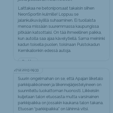
Laittakaa ne betoniporsaat takaisin siihen
NeonSportin kulmille! Loppuu se
jalankulkuväylillä suhaaminen. Ei tuollaista
menoa missään suuremmassa kaupungissa
pitkään katsottaisi. On tää ihmeellinen paikka,
kun autolla saa ajaa kävelytiellä. Sama meininki
kadun toisella puolen, toisinaan Puistokadun
Kemikalionkin edessä autoja.
Punkku
27.12.2013 09:33
Suurin ongelmahan on se, että Apajan liiketalo
parkkipaikkoineen ja liikennejärjestelyineen on
suunniteltu luokattoman huonosti. Liikkeisiin
kuljetaan talon etuosasta mutta varsinainen
parkkipaikka on jossakin kaukana talon takana.
Etuosan “parkkipaikka” on lähinnä vitsi.