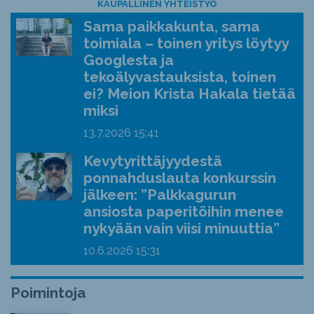
KAUPALLINEN YHTEISTYÖ
Sama paikkakunta, sama
toimiala – toinen yritys löytyy
Googlesta ja
tekoälyvastauksista, toinen
ei? Meion Krista Hakala tietää
miksi
13.7.2026
15:41
Kevytyrittäjyydestä
ponnahduslauta konkurssin
jälkeen: ”Palkkagurun
ansiosta paperitöihin menee
nykyään vain viisi minuuttia”
10.6.2026
15:31
Poimintoja