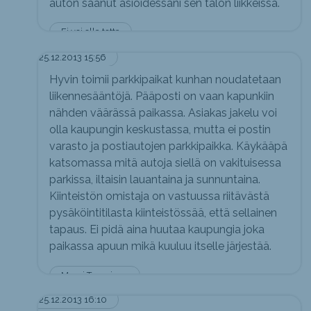
auton saanut asioidessani sen talon liikkeissä.
Ei voi olla totta
25.12.2013 15:56
Hyvin toimii parkkipaikat kunhan noudatetaan
liikennesääntöjä. Pääposti on vaan kapunkiin
nähden väärässä paikassa. Asiakas jakelu voi
olla kaupungin keskustassa, mutta ei postin
varasto ja postiautojen parkkipaikka. Käykääpä
katsomassa mitä autoja siellä on vakituisessa
parkissa, iltaisin lauantaina ja sunnuntaina.
Kiinteistön omistaja on vastuussa riitävästä
pysäköintitilasta kiinteistössää, että sellainen
tapaus. Ei pidä aina huutaa kaupungia joka
paikassa apuun mikä kuuluu itselle järjestää.
Mauri Tuominen
25.12.2013 16:10