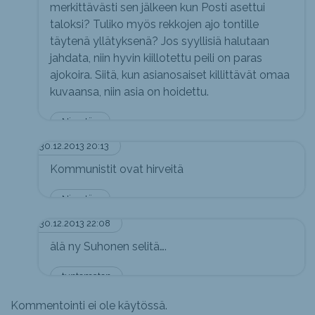
merkittävästi sen jälkeen kun Posti asettui
taloksi? Tuliko myös rekkojen ajo tontille
täytenä yllätyksenä? Jos syyllisiä halutaan
jahdata, niin hyvin kiillotettu peili on paras
ajokoira. Siitä, kun asianosaiset killittävät omaa
kuvaansa, niin asia on hoidettu.
Nimetön
30.12.2013 20:13
Kommunistit ovat hirveitä
Nimetön
30.12.2013 22:08
älä ny Suhonen selitä….
tuntematon
Kommentointi ei ole käytössä.