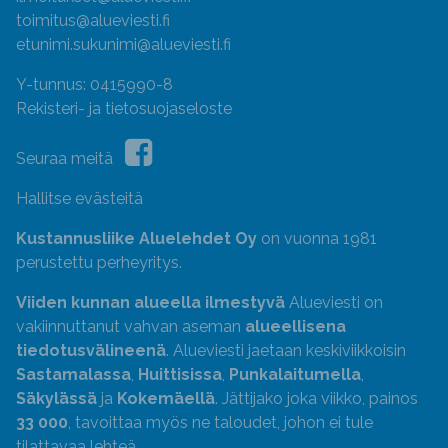
toimitus@alueviesti.fi
etunimi.sukunimi@alueviesti.fi
Y-tunnus: 0415990-8
Rekisteri- ja tietosuojaseloste
Seuraa meitä
Hallitse evästeitä
Kustannusliike Aluelehdet Oy
on vuonna 1981
perustettu perheyritys.
Viiden kunnan alueella ilmestyvä
Alueviesti on
vakiinnuttanut vahvan aseman
alueellisena
tiedotusvälineenä
. Alueviesti jaetaan keskiviikkoisin
Sastamalassa
,
Huittisissa
,
Punkalaitumella
,
Säkylässä
ja
Kokemäellä
. Jättijako joka viikko, painos
33 000
, tavoittaa myös ne taloudet, johon ei tule
tilattavaa lehteä.