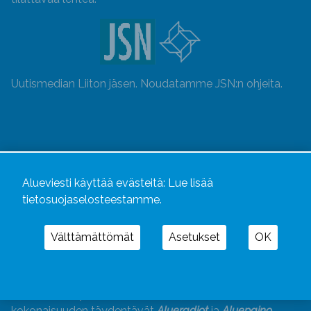
Uutismedian Liiton jäsen. Noudatamme JSN:n ohjeita.
Alueviesti käyttää evästeitä:
Lue lisää
tietosuojaselosteestamme.
Välttämättömät
Asetukset
OK
Alueviesti
ja
alueviesti.fi
ovat osa Kustannusliike
Aluelehdet Oy – mediakonsernia, jonka tarjoaman
kokonaisuuden täydentävät
Alueradiot
ja
Aluepaino