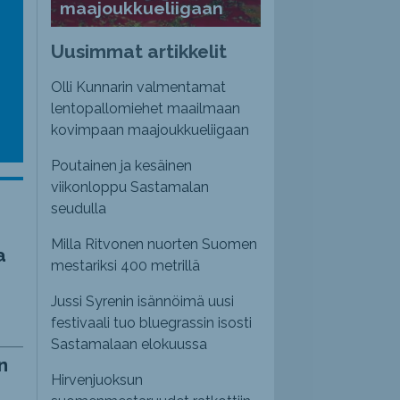
maajoukkueliigaan
emmaksi
Uusimmat artikkelit
emmäksi.
Olli Kunnarin valmentamat
lentopallomiehet maailmaan
kovimpaan maajoukkueliigaan
Poutainen ja kesäinen
viikonloppu Sastamalan
seudulla
Milla Ritvonen nuorten Suomen
a
mestariksi 400 metrillä
Jussi Syrenin isännöimä uusi
festivaali tuo bluegrassin isosti
Sastamalaan elokuussa
n
Hirvenjuoksun