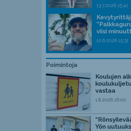
13.7.2026
15:41
Kevytyrittä
”Palkkaguru
viisi minuut
10.6.2026
15:31
Poimintoja
Koulujen alk
koulukuljetu
vastaa
1.8.2026
16:00
“Rönsyilevää
Yön uutuuks