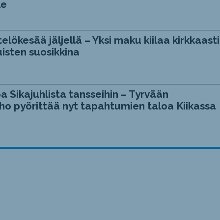
le
telökesää jäljellä – Yksi maku kiilaa kirkkaasti
isten suosikkina
a Sikajuhlista tansseihin – Tyrvään
ho pyörittää nyt tapahtumien taloa Kiikassa