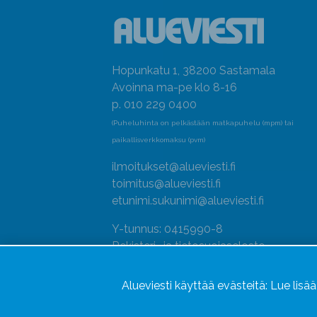
Hopunkatu 1, 38200 Sastamala
Avoinna ma-pe klo 8-16
p. 010 229 0400
(Puheluhinta on pelkästään matkapuhelu (mpm) tai
paikallisverkkomaksu (pvm)
ilmoitukset@alueviesti.fi
toimitus@alueviesti.fi
etunimi.sukunimi@alueviesti.fi
Y-tunnus: 0415990-8
Rekisteri- ja tietosuojaseloste
Seuraa meitä
Alueviesti käyttää evästeitä:
Lue lisä
Hallitse evästeitä