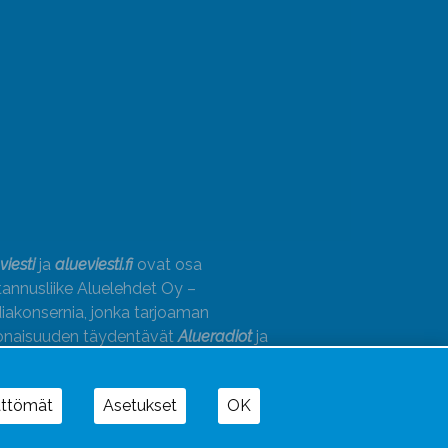
viesti
ja
alueviesti.fi
ovat osa
annusliike Aluelehdet Oy –
akonsernia, jonka tarjoaman
onaisuuden täydentävät
Alueradiot
ja
paino
ättömät
Asetukset
OK