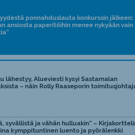
suur
ja
jyydestä ponnahduslauta konkurssin jälkeen:
pien
n ansiosta paperitöihin menee nykyään vain
tia”
u lähestyy, Alueviesti kysyi Sastamalan
ksista – näin Rolly Raaseporin toimitusjohtaj
, syvällistä ja vähän hulluakin” – Kirjakortteli
ina kymppituntinen luento ja pyörälenkki