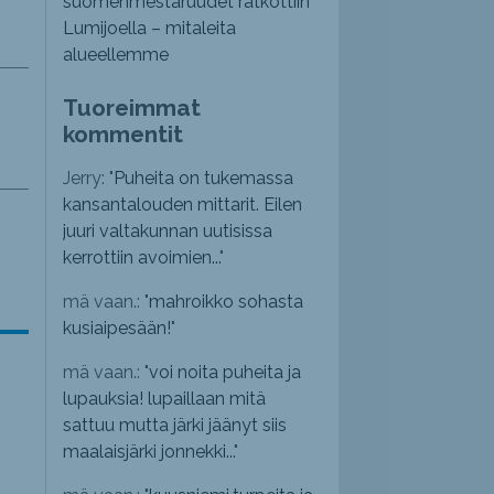
suomenmestaruudet ratkottiin
Lumijoella – mitaleita
alueellemme
Tuoreimmat
kommentit
Jerry: "
Puheita on tukemassa
kansantalouden mittarit. Eilen
juuri valtakunnan uutisissa
kerrottiin avoimien...
"
mä vaan.: "
mahroikko sohasta
kusiaipesään!
"
mä vaan.: "
voi noita puheita ja
lupauksia! lupaillaan mitä
sattuu mutta järki jäänyt siis
maalaisjärki jonnekki...
"