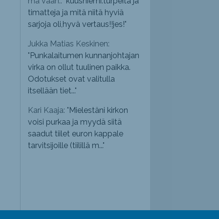
mä vaan.: "
kuusniemi.turpeita ja
timatteja ja mitä niitä hyviä
sarjoja oli,hyvä vertaus!!jes!
"
Jukka Matias Keskinen:
"
Punkalaitumen kunnanjohtajan
virka on ollut tuulinen paikka.
Odotukset ovat valitulla
itsellään tiet...
"
Kari Kaaja: "
Mielestäni kirkon
voisi purkaa ja myydä siitä
saadut tiilet euron kappale
tarvitsijoille (tiilillä m...
"