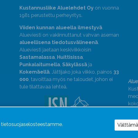
Kustannusliike Aluelehdet Oy
on vuonna
1981 perustettu perheyritys.
Viiden kunnan alueella ilmestyvä
Alueviesti on vakiinnuttanut vahvan aseman
alueellisena tiedotusvälineenä
.
Alueviesti jaetaan keskiviikkoisin
Sastamalassa
,
Huittisissa
,
Punkalaitumella
,
Säkylässä
ja
Kokemäellä
. Jättijako joka viikko, painos
33
000
, tavoittaa myös ne taloudet, johon ei
Alue
tule tilattavaa lehteä.
Kust
medi
kok
Alue
ä tietosuojaselosteestamme.
Uutismedian Liiton jäsen. Noudatamme
Välttäm
JSN:n ohjeita.