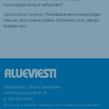
hyviä sarjoja oli,hyvä vertaus!!jes!
"
Jukka Matias Keskinen: "
Punkalaitumen kunnanjohtajan
virka on ollut tuulinen paikka. Odotukset ovat valitulla
itsellään tiet...
"
Hopunkatu 1, 38200 Sastamala
Avoinna ma-pe klo 8-16
p. 010 229 0400
(Puheluhinta on pelkästään matkapuhelu (mpm) tai paikallisverkkomaksu (pvm)