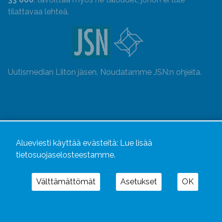
tilattavaa lehteä.
Uutismedian Liiton jäsen. Noudatamme JSN:n ohjeita.
Alueviesti käyttää evästeitä:
Lue lisää
tietosuojaselosteestamme.
Välttämättömät
Asetukset
OK
Alueviesti
ja
alueviesti.fi
ovat osa Kustannusliike