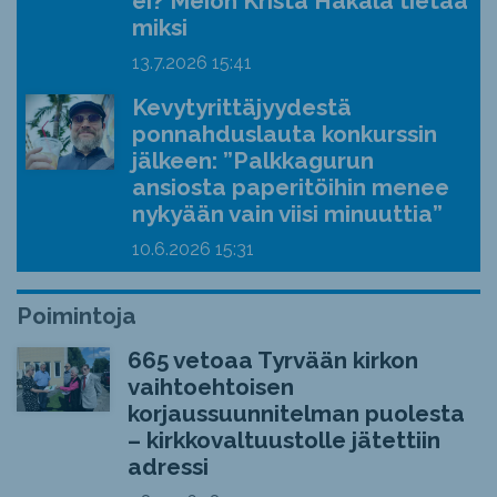
ei? Meion Krista Hakala tietää
miksi
13.7.2026
15:41
Kevytyrittäjyydestä
ponnahduslauta konkurssin
jälkeen: ”Palkkagurun
ansiosta paperitöihin menee
nykyään vain viisi minuuttia”
10.6.2026
15:31
Poimintoja
665 vetoaa Tyrvään kirkon
vaihtoehtoisen
korjaussuunnitelman puolesta
– kirkkovaltuustolle jätettiin
adressi