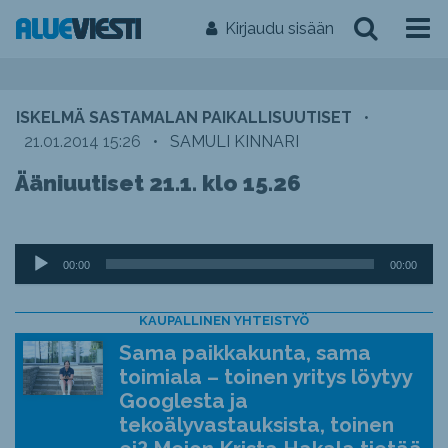
Kirjaudu sisään
ISKELMÄ SASTAMALAN PAIKALLISUUTISET
•
21.01.2014 15:26
•
SAMULI KINNARI
Ääniuutiset 21.1. klo 15.26
Äänitoistin
00:00
00:00
KAUPALLINEN YHTEISTYÖ
Sama paikkakunta, sama
toimiala – toinen yritys löytyy
Googlesta ja
tekoälyvastauksista, toinen