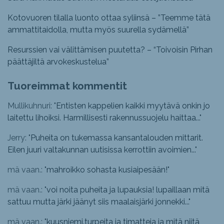
Kotovuoren tilalla luonto ottaa syliinsä – ”Teemme tätä
ammattitaidolla, mutta myös suurella sydämellä”
Resurssien vai välittämisen puutetta? – “Toivoisin Pirhan
päättäjiltä arvokeskustelua”
Tuoreimmat kommentit
Mullikuhnuri: "
Entisten kappelien kaikki myytävä onkin jo
laitettu lihoiksi. Harmillisesti rakennussuojelu haittaa...
"
Jerry: "
Puheita on tukemassa kansantalouden mittarit.
Eilen juuri valtakunnan uutisissa kerrottiin avoimien...
"
mä vaan.: "
mahroikko sohasta kusiaipesään!
"
mä vaan.: "
voi noita puheita ja lupauksia! lupaillaan mitä
sattuu mutta järki jäänyt siis maalaisjärki jonnekki...
"
mä vaan.: "
kuusniemi.turpeita ja timatteja ja mitä niitä