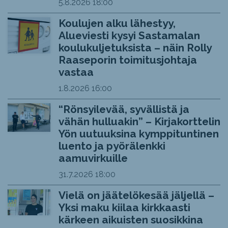
5.8.2026
18:00
Koulujen alku lähestyy,
Alueviesti kysyi Sastamalan
koulukuljetuksista – näin Rolly
Raaseporin toimitusjohtaja
vastaa
1.8.2026
16:00
“Rönsyilevää, syvällistä ja
vähän hulluakin” – Kirjakorttelin
Yön uutuuksina kymppituntinen
luento ja pyörälenkki
aamuvirkuille
31.7.2026
18:00
Vielä on jäätelökesää jäljellä –
Yksi maku kiilaa kirkkaasti
kärkeen aikuisten suosikkina