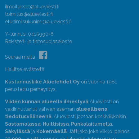
ilmoitukset@alueviesti.fi
toimitus@alueviesti.fi
etunimi.sukunimi@alueviesti.fi
Y-tunnus: 0415990-8
Rekisteri- ja tietosuojaseloste
Seuraa meitä
Hallitse evästeitä
Kustannusliike Aluelehdet Oy
on vuonna 1981
perustettu perheyritys.
Viiden kunnan alueella ilmestyvä
Alueviesti on
vakiinnuttanut vahvan aseman
alueellisena
tiedotusvälineenä
. Alueviesti jaetaan keskiviikkoisin
Sastamalassa
,
Huittisissa
,
Punkalaitumella
,
Säkylässä
ja
Kokemäellä
. Jättijako joka viikko, painos
33 000
, tavoittaa myös ne taloudet, johon ei tule