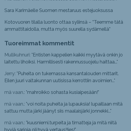
Sara Karimäelle Suomen mestaruus estejuoksussa
Kotovuoren tilalla luonto ottaa syliinsä – ”Teemme tätä
ammattitaidolla, mutta myös suurella sydämellä”
Tuoreimmat kommentit
Mullikuhnuri: "
Entisten kappelien kaikki myytävä onkin jo
laitettu lihoiksi. Harmillisesti rakennussuojelu haittaa...
"
Jerry: "
Puheita on tukemassa kansantalouden mittarit.
Eilen juuri valtakunnan uutisissa kerrottiin avoimien...
"
mä vaan.: "
mahroikko sohasta kusiaipesään!
"
mä vaan.: "
voi noita puheita ja lupauksia! lupaillaan mitä
sattuu mutta järki jäänyt siis maalaisjärki jonnekki...
"
mä vaan.: "
kuusniemi.turpeita ja timatteja ja mitä niitä
hyviä sarjoja oli,hyvä vertaus!!jes!
"