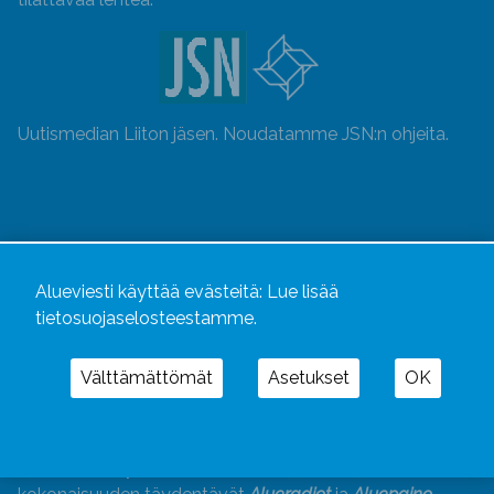
Uutismedian Liiton jäsen. Noudatamme JSN:n ohjeita.
Alueviesti käyttää evästeitä:
Lue lisää
tietosuojaselosteestamme.
Välttämättömät
Asetukset
OK
Alueviesti
ja
alueviesti.fi
ovat osa Kustannusliike
Aluelehdet Oy – mediakonsernia, jonka tarjoaman