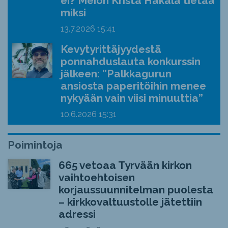
ei? Meion Krista Hakala tietää
miksi
13.7.2026
15:41
Kevytyrittäjyydestä
ponnahduslauta konkurssin
jälkeen: ”Palkkagurun
ansiosta paperitöihin menee
nykyään vain viisi minuuttia”
10.6.2026
15:31
Poimintoja
665 vetoaa Tyrvään kirkon
vaihtoehtoisen
korjaussuunnitelman puolesta
– kirkkovaltuustolle jätettiin
adressi