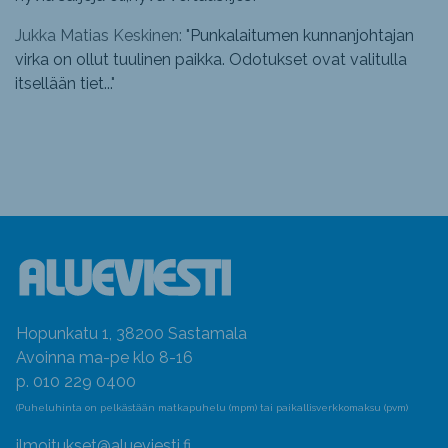
Jukka Matias Keskinen: "
Punkalaitumen kunnanjohtajan
virka on ollut tuulinen paikka. Odotukset ovat valitulla
itsellään tiet...
"
Hopunkatu 1, 38200 Sastamala
Avoinna ma-pe klo 8-16
p. 010 229 0400
(Puheluhinta on pelkästään matkapuhelu (mpm) tai paikallisverkkomaksu (pvm)
ilmoitukset@alueviesti.fi