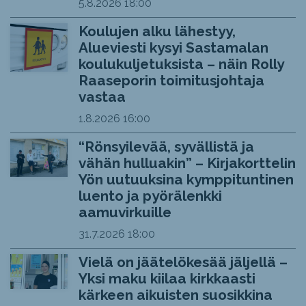
5.8.2026
18:00
Koulujen alku lähestyy,
Alueviesti kysyi Sastamalan
koulukuljetuksista – näin Rolly
Raaseporin toimitusjohtaja
vastaa
1.8.2026
16:00
“Rönsyilevää, syvällistä ja
vähän hulluakin” – Kirjakorttelin
Yön uutuuksina kymppituntinen
luento ja pyörälenkki
aamuvirkuille
31.7.2026
18:00
Vielä on jäätelökesää jäljellä –
Yksi maku kiilaa kirkkaasti
kärkeen aikuisten suosikkina