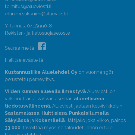
toimitus@alueviesti.fi
etunimi.sukunimi@alueviesti.fi
Y-tunnus: 0415990-8
Rekisteri- ja tietosuojaseloste
Seuraa meitä
Hallitse evästeitä
Kustannusliike Aluelehdet Oy
on vuonna 1981
perustettu perheyritys.
Viiden kunnan alueella ilmestyvä
Alueviesti on
vakiinnuttanut vahvan aseman
alueellisena
tiedotusvälineenä
. Alueviesti jaetaan keskiviikkoisin
Sastamalassa
,
Huittisissa
,
Punkalaitumella
,
Säkylässä
ja
Kokemäellä
. Jättijako joka viikko, painos
33 000
, tavoittaa myös ne taloudet, johon ei tule
tilattavaa lehteä.