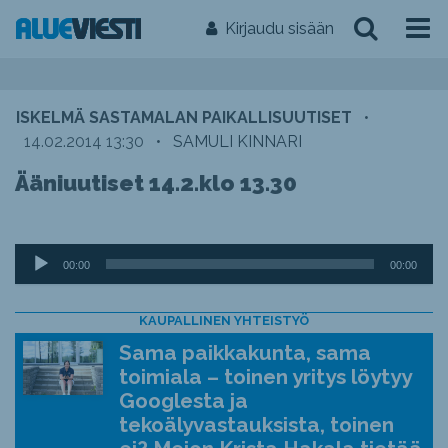
Kirjaudu sisään
ISKELMÄ SASTAMALAN PAIKALLISUUTISET
•
14.02.2014 13:30
•
SAMULI KINNARI
Ääniuutiset 14.2.klo 13.30
Äänitoistin
00:00
00:00
KAUPALLINEN YHTEISTYÖ
Sama paikkakunta, sama
toimiala – toinen yritys löytyy
Googlesta ja
tekoälyvastauksista, toinen