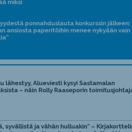
ää miksi
jyydestä ponnahduslauta konkurssin jälkeen:
n ansiosta paperitöihin menee nykyään vain
tia”
u lähestyy, Alueviesti kysyi Sastamalan
ksista – näin Rolly Raaseporin toimitusjohtaj
, syvällistä ja vähän hulluakin” – Kirjakortteli