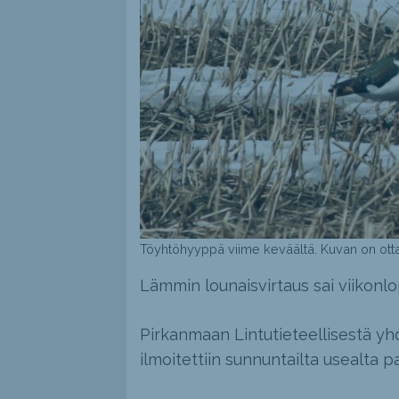
Töyhtöhyyppä viime keväältä. Kuvan on ottanu
Lämmin lounaisvirtaus sai viikonl
Pirkanmaan Lintutieteellisestä yhd
ilmoitettiin sunnuntailta usealta p