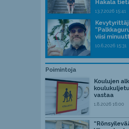
Hakala tiet
13.7.2026
15:41
Kevytyrittä
”Palkkaguru
viisi minuut
10.6.2026
15:31
Poimintoja
Koulujen alk
koulukuljetu
vastaa
1.8.2026
16:00
“Rönsyilevää