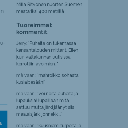
Milla Ritvonen nuorten Suomen
en
mestariksi 400 metrillä
Tuoreimmat
kommentit
ru-
Jerry: "
Puheita on tukemassa
kansantalouden mittarit. Eilen
juuri valtakunnan uutisissa
kerrottiin avoimien...
"
n
mä vaan.: "
mahroikko sohasta
kusiaipesään!
"
mä vaan.: "
voi noita puheita ja
lupauksia! lupaillaan mitä
sattuu mutta järki jäänyt siis
maalaisjärki jonnekki...
"
a
mä vaan.: "
kuusniemi.turpeita ja