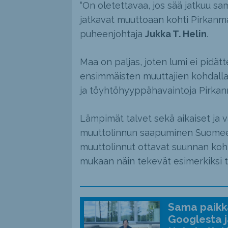
“On oletettavaa, jos sää jatkuu s
jatkavat muuttoaan kohti Pirkanma
puheenjohtaja
Jukka T. Helin
.
Maa on paljas, joten lumi ei pidä
ensimmäisten muuttajien kohdalla.
ja töyhtöhyyppähavaintoja Pirkanm
Lämpimät talvet sekä aikaiset ja 
muuttolinnun saapuminen Suomeen
muuttolinnut ottavat suunnan koht
mukaan näin tekevät esimerkiksi t
Sama paikka
Googlesta j