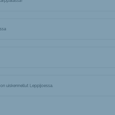
kärppälässä!
ssa
 on uiskennellut Leppijoessa.