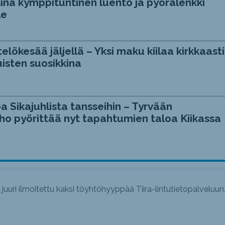
ina kymppituntinen luento ja pyörälenkki
le
telökesää jäljellä – Yksi maku kiilaa kirkkaasti
isten suosikkina
a Sikajuhlista tansseihin – Tyrvään
ho pyörittää nyt tapahtumien taloa Kiikassa
uri ilmoitettu kaksi töyhtöhyyppää Tiira-lintutietopalveluun