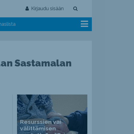
Kirjaudu sisään
aslista
laan Sastamalan
Resurssien vai
välittämisen