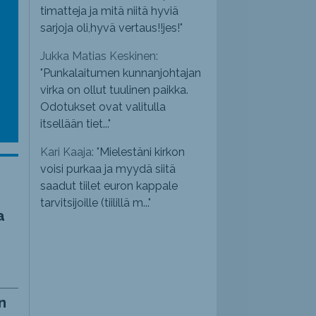
timatteja ja mitä niitä hyviä
sarjoja oli,hyvä vertaus!!jes!
"
Jukka Matias Keskinen:
"
Punkalaitumen kunnanjohtajan
virka on ollut tuulinen paikka.
Odotukset ovat valitulla
itsellään tiet...
"
Kari Kaaja: "
Mielestäni kirkon
voisi purkaa ja myydä siitä
saadut tiilet euron kappale
tarvitsijoille (tiilillä m...
"
a
n