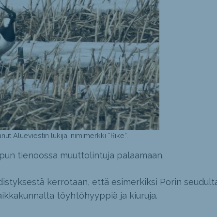
t Alueviestin lukija, nimimerkki “Rike”.
opun tienoossa muuttolintuja palaamaan.
istyksestä kerrotaan, että esimerkiksi Porin seudult
aikkakunnalta töyhtöhyyppiä ja kiuruja.