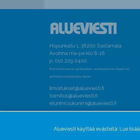
Hopunkatu 1, 38200 Sastamala
Avoinna ma-pe klo 8-16
p. 010 229 0400
(Puheluhinta on pelkästään matkapuhelu (mpm) tai
paikallisverkkomaksu (pvm)
ilmoitukset@alueviesti.fi
toimitus@alueviesti.fi
etunimi.sukunimi@alueviesti.fi
Y-tunnus: 0415990-8
Rekisteri- ja tietosuojaseloste
Alueviesti käyttää evästeitä:
Lue lisä
Seuraa meitä