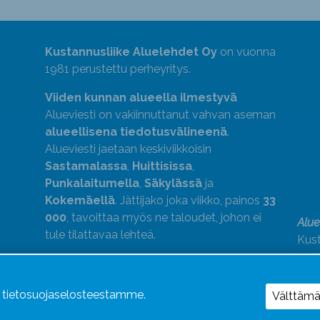
Kustannusliike Aluelehdet Oy
on vuonna
1981 perustettu perheyritys.
Viiden kunnan alueella ilmestyvä
Alueviesti on vakiinnuttanut vahvan aseman
alueellisena tiedotusvälineenä
.
Alueviesti jaetaan keskiviikkoisin
Sastamalassa
,
Huittisissa
,
Punkalaitumella
,
Säkylässä
ja
Kokemäellä
. Jättijako joka viikko, painos
33
000
, tavoittaa myös ne taloudet, johon ei
Alue
tule tilattavaa lehteä.
Kust
medi
kok
Alue
ä tietosuojaselosteestamme.
Välttäm