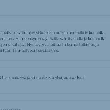
 päivä, että lintujen sirkuttelua on kuulunut oikein kunnolla.
malan /Hämeenkyrön rajamailla sain ihastella ja kuunnella
tujen sirkutusta. Nyt täytyy aloittaa tarkempi tutkimus ja
ai tuon Tiira-palvelun sivuilla tms.
harmaalokkia ja viime viikolla yksi joutsen lensi