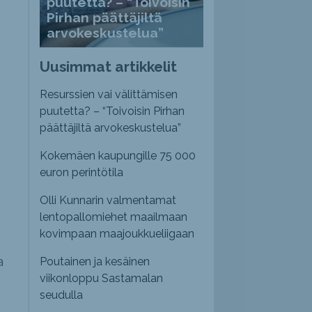
puutetta? – “Toivoisin
Pirhan päättäjiltä
arvokeskustelua”
Uusimmat artikkelit
Resurssien vai välittämisen
puutetta? – “Toivoisin Pirhan
päättäjiltä arvokeskustelua”
Kokemäen kaupungille 75 000
euron perintötila
Olli Kunnarin valmentamat
lentopallomiehet maailmaan
kovimpaan maajoukkueliigaan
a
Poutainen ja kesäinen
viikonloppu Sastamalan
seudulla