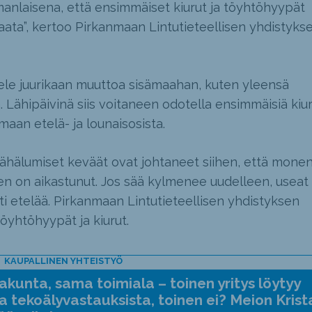
amanlaisena, että ensimmäiset kiurut ja töyhtöhyypät
ata”, kertoo Pirkanmaan Lintutieteellisen yhdistyks
ttele juurikaan muuttoa sisämaahan, kuten yleensä
 Lähipäivinä siis voitaneen odotella ensimmäisiä kiu
aan etelä- ja lounaisosista.
vähälumiset keväät ovat johtaneet siihen, että mone
 on aikastunut. Jos sää kylmenee uudelleen, useat
i etelää. Pirkanmaan Lintutieteellisen yhdistyksen
öyhtöhyypät ja kiurut.
KAUPALLINEN YHTEISTYÖ
kunta, sama toimiala – toinen yritys löytyy
a tekoälyvastauksista, toinen ei? Meion Krist