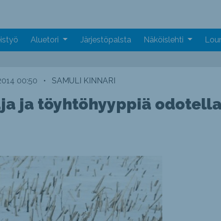
istyö
Aluetori
Järjestöpalsta
Näköislehti
Loun
2014 00:50
•
SAMULI KINNARI
ja ja töyhtöhyyppiä odotel