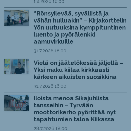
1.8.2026
16:00
“Rönsyilevää, syvällistä ja
vähän hulluakin” – Kirjakorttelin
Yön uutuuksina kymppituntinen
luento ja pyörälenkki
aamuvirkuille
31.7.2026
18:00
Vielä on jäätelökesää jäljellä –
Yksi maku kiilaa kirkkaasti
kärkeen aikuisten suosikkina
31.7.2026
16:00
Iloista menoa Sikajuhlista
tansseihin – Tyrvään
moottorikerho pyörittää nyt
tapahtumien taloa Kiikassa
28.7.2026
18:00