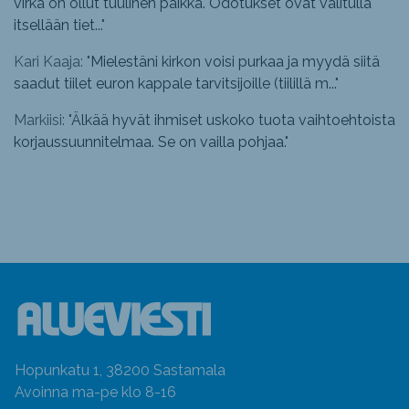
virka on ollut tuulinen paikka. Odotukset ovat valitulla
itsellään tiet...
"
Kari Kaaja: "
Mielestäni kirkon voisi purkaa ja myydä siitä
saadut tiilet euron kappale tarvitsijoille (tiilillä m...
"
Markiisi: "
Älkää hyvät ihmiset uskoko tuota vaihtoehtoista
korjaussuunnitelmaa. Se on vailla pohjaa.
"
Hopunkatu 1, 38200 Sastamala
Avoinna ma-pe klo 8-16