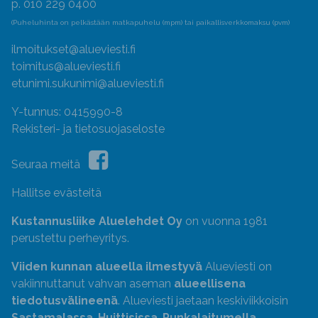
p. 010 229 0400
(Puheluhinta on pelkästään matkapuhelu (mpm) tai paikallisverkkomaksu (pvm)
ilmoitukset@alueviesti.fi
toimitus@alueviesti.fi
etunimi.sukunimi@alueviesti.fi
Y-tunnus: 0415990-8
Rekisteri- ja tietosuojaseloste
Seuraa meitä
Hallitse evästeitä
Kustannusliike Aluelehdet Oy
on vuonna 1981
perustettu perheyritys.
Viiden kunnan alueella ilmestyvä
Alueviesti on
vakiinnuttanut vahvan aseman
alueellisena
tiedotusvälineenä
. Alueviesti jaetaan keskiviikkoisin
Sastamalassa
,
Huittisissa
,
Punkalaitumella
,