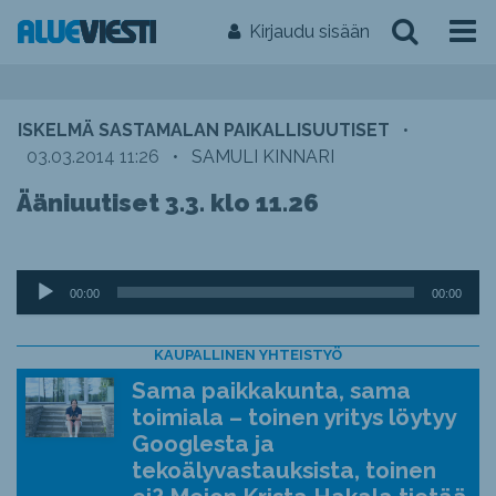
Kirjaudu sisään
ISKELMÄ SASTAMALAN PAIKALLISUUTISET
•
03.03.2014 11:26
•
SAMULI KINNARI
Ääniuutiset 3.3. klo 11.26
Äänitoistin
00:00
00:00
KAUPALLINEN YHTEISTYÖ
Sama paikkakunta, sama
toimiala – toinen yritys löytyy
Googlesta ja
tekoälyvastauksista, toinen