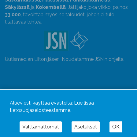
Säkylässä
ja
Kokemäellä
. Jättijako joka viikko, painos
33 000
, tavoittaa myös ne taloudet, johon ei tule
tilattavaa lehteä.
Uutismedian Liiton jäsen. Noudatamme JSN:n ohjeita.
Alueviesti käyttää evästeitä:
Lue lisää
tietosuojaselosteestamme.
Välttämättömät
Asetukset
OK