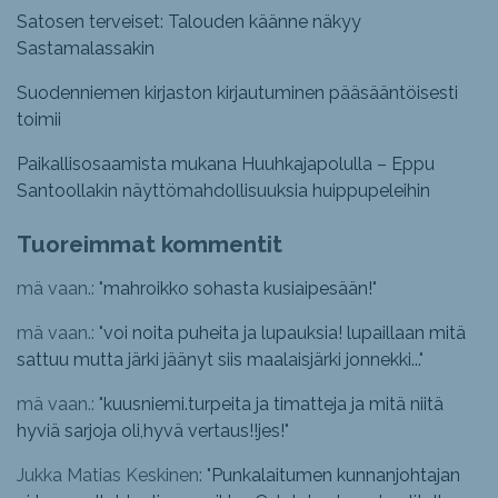
Satosen terveiset: Talouden käänne näkyy
Sastamalassakin
Suodenniemen kirjaston kirjautuminen pääsääntöisesti
toimii
Paikallisosaamista mukana Huuhkajapolulla – Eppu
Santoollakin näyttömahdollisuuksia huippupeleihin
Tuoreimmat kommentit
mä vaan.: "
mahroikko sohasta kusiaipesään!
"
mä vaan.: "
voi noita puheita ja lupauksia! lupaillaan mitä
sattuu mutta järki jäänyt siis maalaisjärki jonnekki...
"
mä vaan.: "
kuusniemi.turpeita ja timatteja ja mitä niitä
hyviä sarjoja oli,hyvä vertaus!!jes!
"
Jukka Matias Keskinen: "
Punkalaitumen kunnanjohtajan