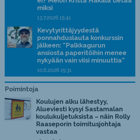
ei? Meion Krista Hakala tietää
miksi
13.7.2026
15:41
Kevytyrittäjyydestä
ponnahduslauta konkurssin
jälkeen: ”Palkkagurun
ansiosta paperitöihin menee
nykyään vain viisi minuuttia”
10.6.2026
15:31
Poimintoja
Koulujen alku lähestyy,
Alueviesti kysyi Sastamalan
koulukuljetuksista – näin Rolly
Raaseporin toimitusjohtaja
vastaa