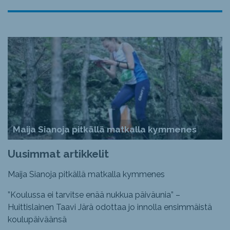
Maija Sianoja pitkällä matkalla kymmenes
Uusimmat artikkelit
Maija Sianoja pitkällä matkalla kymmenes
”Koulussa ei tarvitse enää nukkua päiväunia” –
Huittislainen Taavi Järä odottaa jo innolla ensimmäistä
koulupäiväänsä