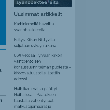
syanobakteereita
emmaksi
Uusimmat artikkelit
emmäksi.
Karhiniemellä havaittu
syanobakteereita
Esitys: Kiikan Niittyvilla
suljetaan syksyn aikana
665 vetoaa Tyrvään kirkon
vaihtoehtoisen
korjaussuunnitelman puolesta –
a
kirkkovaltuustolle jätettiin
adressi
Huitsikan matka päättyi
Huittisissa – Päätöksen
n
taustalla vähentyneet
matkustajamäärät ja