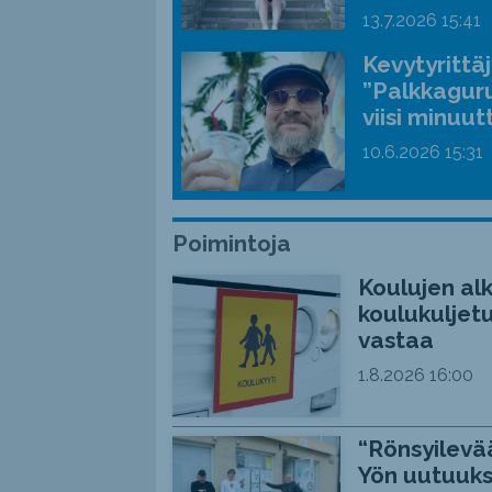
13.7.2026
15:41
Kevytyrittä
”Palkkaguru
viisi minuut
10.6.2026
15:31
Poimintoja
Koulujen alk
koulukuljetu
vastaa
1.8.2026
16:00
“Rönsyilevää
Yön uutuuks