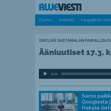
Etusivu
Artikkelit
Kaupallinen yhte
ISKELMÄ SASTAMALAN PAIKALLISUU
Ääniuutiset 17.3. k
Äänitoistin
00:00
Sama paikka
Googlesta j
Hakala tiet