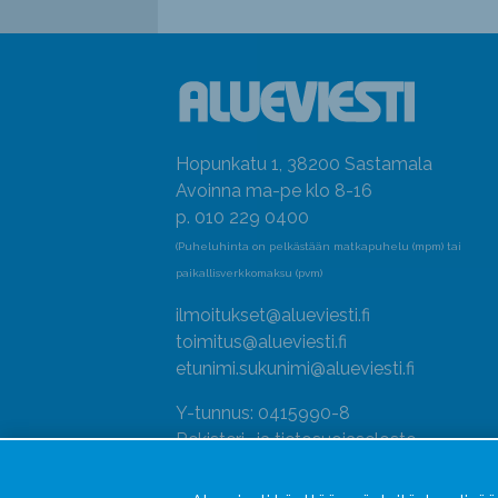
Hopunkatu 1, 38200 Sastamala
Avoinna ma-pe klo 8-16
p. 010 229 0400
(Puheluhinta on pelkästään matkapuhelu (mpm) tai
paikallisverkkomaksu (pvm)
ilmoitukset@alueviesti.fi
toimitus@alueviesti.fi
etunimi.sukunimi@alueviesti.fi
Y-tunnus: 0415990-8
Rekisteri- ja tietosuojaseloste
Seuraa meitä