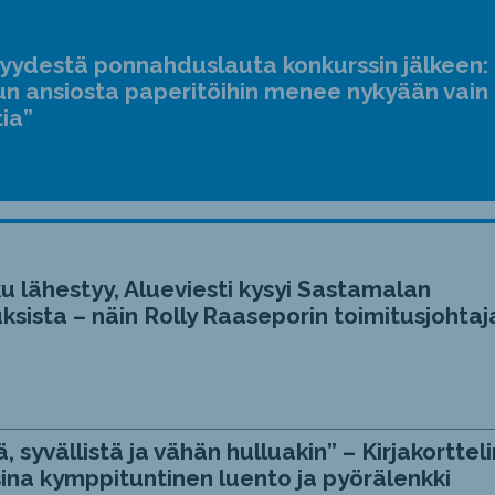
suur
ja
jyydestä ponnahduslauta konkurssin jälkeen:
pien
n ansiosta paperitöihin menee nykyään vain
tia”
u lähestyy, Alueviesti kysyi Sastamalan
ksista – näin Rolly Raaseporin toimitusjohtaj
, syvällistä ja vähän hulluakin” – Kirjakortteli
ina kymppituntinen luento ja pyörälenkki