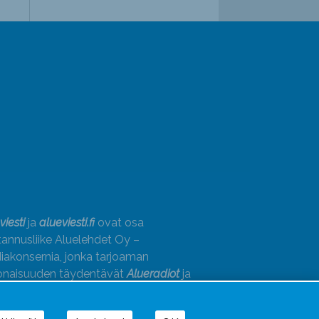
viesti
ja
alueviesti.fi
ovat osa
annusliike Aluelehdet Oy –
akonsernia, jonka tarjoaman
onaisuuden täydentävät
Alueradiot
ja
paino