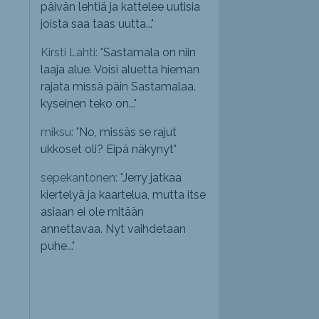
päivän lehtiä ja kattelee uutisia
joista saa taas uutta...
"
Kirsti Lahti: "
Sastamala on niin
laaja alue. Voisi aluetta hieman
rajata missä päin Sastamalaa.
kyseinen teko on...
"
miksu: "
No, missäs se rajut
ukkoset oli? Eipä näkynyt
"
sepekantonen: "
Jerry jatkaa
kiertelyä ja kaartelua, mutta itse
asiaan ei ole mitään
annettavaa. Nyt vaihdetaan
puhe...
"