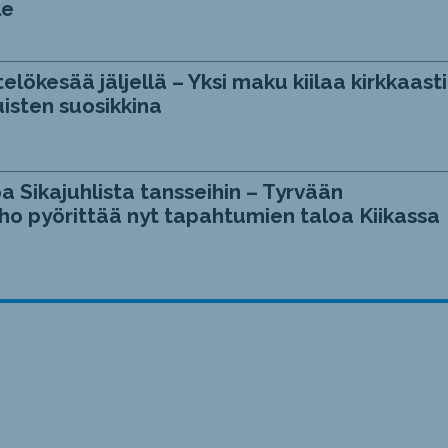
le
telökesää jäljellä – Yksi maku kiilaa kirkkaasti
isten suosikkina
a Sikajuhlista tansseihin – Tyrvään
ho pyörittää nyt tapahtumien taloa Kiikassa