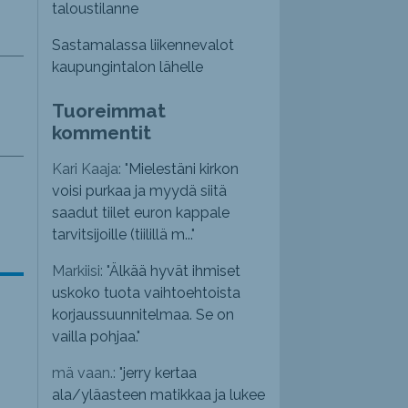
taloustilanne
Sastamalassa liikennevalot
kaupungintalon lähelle
Tuoreimmat
kommentit
Kari Kaaja: "
Mielestäni kirkon
voisi purkaa ja myydä siitä
saadut tiilet euron kappale
tarvitsijoille (tiilillä m...
"
Markiisi: "
Älkää hyvät ihmiset
uskoko tuota vaihtoehtoista
korjaussuunnitelmaa. Se on
vailla pohjaa.
"
mä vaan.: "
jerry kertaa
ala/yläasteen matikkaa ja lukee