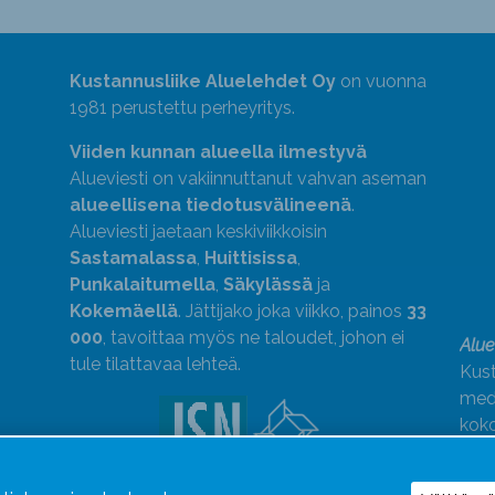
Kustannusliike Aluelehdet Oy
on vuonna
1981 perustettu perheyritys.
Viiden kunnan alueella ilmestyvä
Alueviesti on vakiinnuttanut vahvan aseman
alueellisena tiedotusvälineenä
.
Alueviesti jaetaan keskiviikkoisin
Sastamalassa
,
Huittisissa
,
Punkalaitumella
,
Säkylässä
ja
Kokemäellä
. Jättijako joka viikko, painos
33
000
, tavoittaa myös ne taloudet, johon ei
Alue
tule tilattavaa lehteä.
Kust
medi
kok
Alue