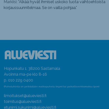
Markiisi: "
Älkää hyvät ihmiset uskoko tuota vaihtoehtoista
korjaussuunnitelmaa. Se on vailla pohjaa.
"
Hopunkatu 1, 38200 Sastamala
Avoinna ma-pe klo 8-16
p. 010 229 0400
(Puheluhinta on pelkästään matkapuhelu (mpm) tai paikallisverkkomaksu (pvm)
ilmoitukset@alueviesti.fi
toimitus@alueviesti.fi
etunimi.sukunimi@alueviesti.fi