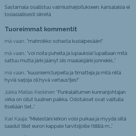
Sastamala osallistuu valmiusharjoitukseen, kansalaisia ei
tosiasiallisesti siirretä
Tuoreimmat kommentit
mä vaan.: "
mahroikko sohasta kusiaipesään!
"
mä vaan.: "
voi noita puheita ja lupauksia! lupaillaan mitä
sattuu mutta järki jäänyt siis maalaisjärki jonnekki...
"
mä vaan.: "
kuusniemi.turpeita ja timatteja ja mitä niitä
hyviä sarjoja oli,hyvä vertaus!!jes!
"
Jukka Matias Keskinen: "
Punkalaitumen kunnanjohtajan
virka on ollut tuulinen paikka. Odotukset ovat valitulla
itsellään tiet...
"
Kari Kaaja: "
Mielestäni kirkon voisi purkaa ja myydä siitä
saadut tiilet euron kappale tarvitsijoille (tiilillä m...
"