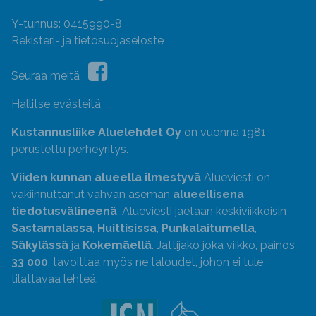
Y-tunnus: 0415990-8
Rekisteri- ja tietosuojaseloste
Seuraa meitä
Hallitse evästeitä
Kustannusliike Aluelehdet Oy
on vuonna 1981
perustettu perheyritys.
Viiden kunnan alueella ilmestyvä
Alueviesti on
vakiinnuttanut vahvan aseman
alueellisena
tiedotusvälineenä
. Alueviesti jaetaan keskiviikkoisin
Sastamalassa
,
Huittisissa
,
Punkalaitumella
,
Säkylässä
ja
Kokemäellä
. Jättijako joka viikko, painos
33 000
, tavoittaa myös ne taloudet, johon ei tule
tilattavaa lehteä.