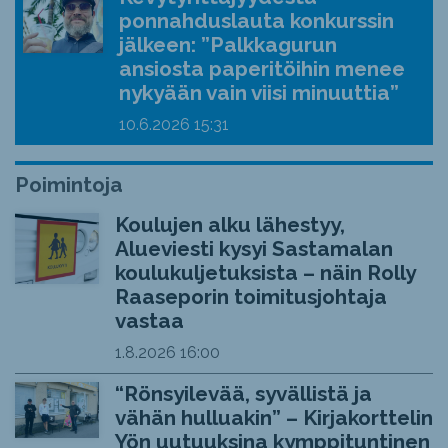
ponnahduslauta konkurssin
jälkeen: ”Palkkagurun
ansiosta paperitöihin menee
nykyään vain viisi minuuttia”
10.6.2026
15:31
Poimintoja
Koulujen alku lähestyy,
Alueviesti kysyi Sastamalan
koulukuljetuksista – näin Rolly
Raaseporin toimitusjohtaja
vastaa
1.8.2026
16:00
“Rönsyilevää, syvällistä ja
vähän hulluakin” – Kirjakorttelin
Yön uutuuksina kymppituntinen