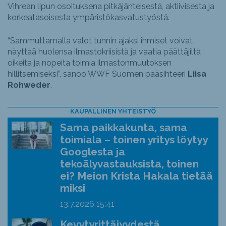
Vihreän lipun osoituksena pitkäjänteisestä, aktiivisesta ja
korkeatasoisesta ympäristökasvatustyöstä.
“Sammuttamalla valot tunnin ajaksi ihmiset voivat
näyttää huolensa ilmastokriisistä ja vaatia päättäjiltä
oikeita ja nopeita toimia ilmastonmuutoksen
hillitsemiseksi”, sanoo WWF Suomen pääsihteeri
Liisa
Rohweder
.
KAUPALLINEN YHTEISTYÖ
Sama paikkakunta, sama
toimiala – toinen yritys löytyy
Googlesta ja
tekoälyvastauksista, toinen
ei? Meion Krista Hakala tietää
miksi
13.7.2026
15:41
Kevytyrittäjyydestä