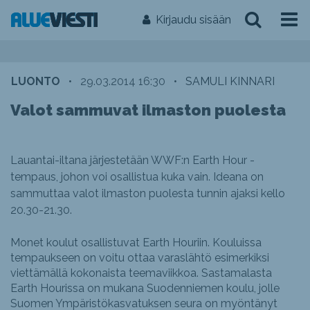
Kirjaudu sisään
LUONTO
•
29.03.2014 16:30
•
SAMULI KINNARI
Valot sammuvat ilmaston puolesta
Lauantai-iltana järjestetään WWF:n Earth Hour -
tempaus, johon voi osallistua kuka vain. Ideana on
sammuttaa valot ilmaston puolesta tunnin ajaksi kello
20.30-21.30.
Monet koulut osallistuvat Earth Houriin. Kouluissa
tempaukseen on voitu ottaa varaslähtö esimerkiksi
viettämällä kokonaista teemaviikkoa. Sastamalasta
Earth Hourissa on mukana Suodenniemen koulu, jolle
Suomen Ympäristökasvatuksen seura on myöntänyt