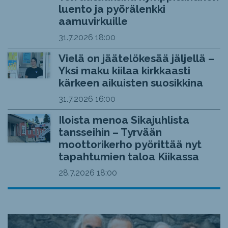
luento ja pyörälenkki
aamuvirkuille
31.7.2026
18:00
Vielä on jäätelökesää jäljellä –
Yksi maku kiilaa kirkkaasti
kärkeen aikuisten suosikkina
31.7.2026
16:00
Iloista menoa Sikajuhlista
tansseihin – Tyrvään
moottorikerho pyörittää nyt
tapahtumien taloa Kiikassa
28.7.2026
18:00