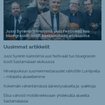
Jussi Syrenin isännöimä uusi festivaali tuo
bluegrassin isosti Sastamalaan elokuussa
Uusimmat artikkelit
Jussi Syrenin isännöimä uusi festivaali tuo bluegrassin
isosti Sastamalaan elokuussa
Hirvenjuoksun suomenmestaruudet ratkottiin Lumijoella
– mitaleita alueellemme
Kokemäki vähentämässä äänestysalueita ja -paikkoja
Elisa vahvisti mobiiliverkkoaan yhdeksällä alueella
Sastamalassa