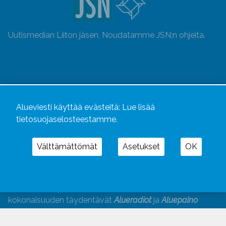
Uutismedian Liiton jäsen. Noudatamme JSN:n ohjeita.
Alueviesti käyttää evästeitä:
Lue lisää
tietosuojaselosteestamme.
Välttämättömät
Asetukset
OK
Alueviesti
ja
alueviesti.fi
ovat osa Kustannusliike
Aluelehdet Oy – mediakonsernia, jonka tarjoaman
kokonaisuuden täydentävät
Alueradiot
ja
Aluepaino