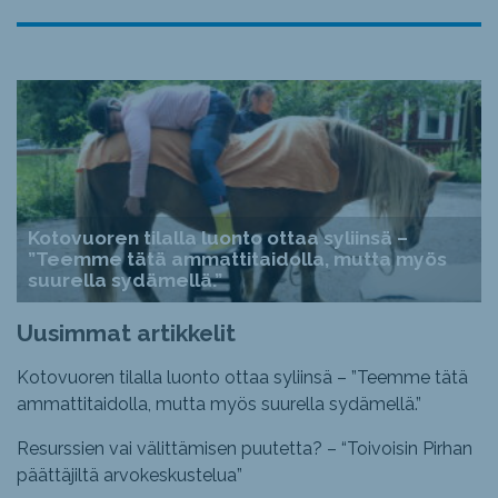
Kotovuoren tilalla luonto ottaa syliinsä –
”Teemme tätä ammattitaidolla, mutta myös
suurella sydämellä.”
Uusimmat artikkelit
Kotovuoren tilalla luonto ottaa syliinsä – ”Teemme tätä
ammattitaidolla, mutta myös suurella sydämellä.”
Resurssien vai välittämisen puutetta? – “Toivoisin Pirhan
päättäjiltä arvokeskustelua”