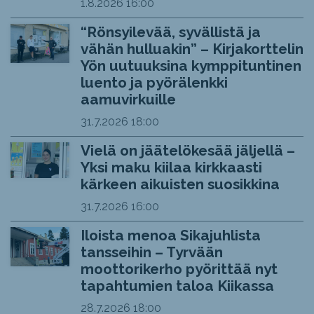
1.8.2026
16:00
“Rönsyilevää, syvällistä ja
vähän hulluakin” – Kirjakorttelin
Yön uutuuksina kymppituntinen
luento ja pyörälenkki
aamuvirkuille
31.7.2026
18:00
Vielä on jäätelökesää jäljellä –
Yksi maku kiilaa kirkkaasti
kärkeen aikuisten suosikkina
31.7.2026
16:00
Iloista menoa Sikajuhlista
tansseihin – Tyrvään
moottorikerho pyörittää nyt
tapahtumien taloa Kiikassa
28.7.2026
18:00