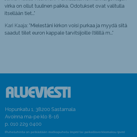
virka on ollut tuulinen paikka. Odotukset ovat valitulla
itsellään tiet...
"
Kari Kaaja: "
Mielestäni kirkon voisi purkaa ja myydä siitä
saadut tiilet euron kappale tarvitsijoille (tiilillä m...
"
Hopunkatu 1, 38200 Sastamala
Avoinna ma-pe klo 8-16
p. 010 229 0400
(Puheluhinta on pelkästään matkapuhelu (mpm) tai paikallisverkkomaksu (pvm)