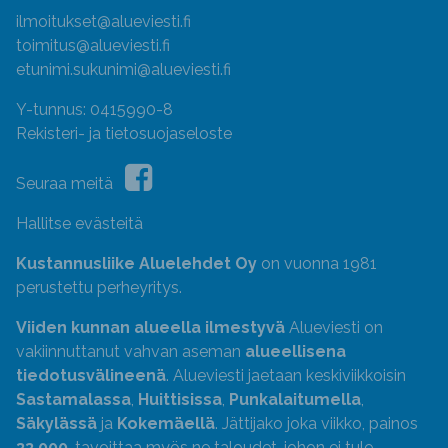
ilmoitukset@alueviesti.fi
toimitus@alueviesti.fi
etunimi.sukunimi@alueviesti.fi
Y-tunnus: 0415990-8
Rekisteri- ja tietosuojaseloste
Seuraa meitä
Hallitse evästeitä
Kustannusliike Aluelehdet Oy
on vuonna 1981
perustettu perheyritys.
Viiden kunnan alueella ilmestyvä
Alueviesti on
vakiinnuttanut vahvan aseman
alueellisena
tiedotusvälineenä
. Alueviesti jaetaan keskiviikkoisin
Sastamalassa
,
Huittisissa
,
Punkalaitumella
,
Säkylässä
ja
Kokemäellä
. Jättijako joka viikko, painos
33 000
, tavoittaa myös ne taloudet, johon ei tule