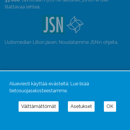
tilattavaa lehteä.
Uutismedian Liiton jäsen. Noudatamme JSN:n ohjeita.
Alueviesti käyttää evästeitä:
Lue lisää
tietosuojaselosteestamme.
Välttämättömät
Asetukset
OK
Alueviesti
ja
alueviesti.fi
ovat osa Kustannusliike