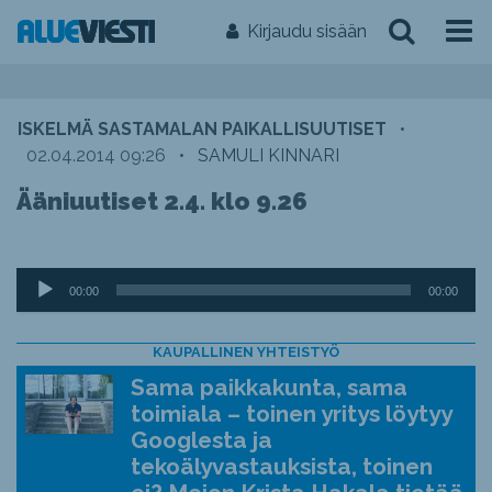
Kirjaudu sisään
ISKELMÄ SASTAMALAN PAIKALLISUUTISET
•
02.04.2014 09:26
•
SAMULI KINNARI
Ääniuutiset 2.4. klo 9.26
Äänitoistin
00:00
00:00
KAUPALLINEN YHTEISTYÖ
Sama paikkakunta, sama
toimiala – toinen yritys löytyy
Googlesta ja
tekoälyvastauksista, toinen