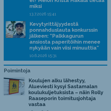
ei? Meion Krista Hakala tietää
miksi
13.7.2026
15:41
Kevytyrittäjyydestä
ponnahduslauta konkurssin
jälkeen: ”Palkkagurun
ansiosta paperitöihin menee
nykyään vain viisi minuuttia”
10.6.2026
15:31
Poimintoja
Koulujen alku lähestyy,
Alueviesti kysyi Sastamalan
koulukuljetuksista – näin Rolly
Raaseporin toimitusjohtaja
vastaa