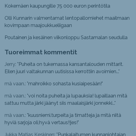
Kokemäen kaupungille 75 000 euron perintötila
Olli Kunnarin valmentamat lentopallomiehet maailmaan
kovimpaan maajoukkueliigaan
Poutainen ja kesäinen viikonloppu Sastamalan seudulla
Tuoreimmat kommentit
Jerry: "
Puheita on tukemassa kansantalouden mittarit.
Eilen juuri valtakunnan uutisissa kerrottiin avoimien...
"
mä vaan.: "
mahroikko sohasta kusiaipesään!
"
mä vaan.: "
voi noita puheita ja lupauksia! lupaillaan mitä
sattuu mutta järki jäänyt siis maalaisjärki jonnekki...
"
mä vaan.: "
kuusniemi.turpeita ja timatteja ja mitä niitä
hyviä sarjoja oli,hyvä vertaus!!jes!
"
Jukka Matias Keskinen: "
Punkalaitumen kunnanjohtajan