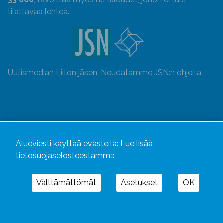
tilattavaa lehteä.
Uutismedian Liiton jäsen. Noudatamme JSN:n ohjeita.
Alueviesti käyttää evästeitä:
Lue lisää
tietosuojaselosteestamme.
Välttämättömät
Asetukset
OK
Alueviesti
ja
alueviesti.fi
ovat osa Kustannusliike