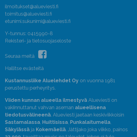
ilmoitukset@alueviesti.fi
toimitus@alueviesti.fi
etunimi.sukunimi@alueviesti.fi
Y-tunnus: 0415990-8
Rekisteri- ja tietosuojaseloste
Seuraa meitä
Hallitse evästeitä
Kustannusliike Aluelehdet Oy
on vuonna 1981
perustettu perheyritys.
Viiden kunnan alueella ilmestyvä
Alueviesti on
vakiinnuttanut vahvan aseman
alueellisena
tiedotusvälineenä
. Alueviesti jaetaan keskiviikkoisin
Sastamalassa
,
Huittisissa
,
Punkalaitumella
,
Säkylässä
ja
Kokemäellä
. Jättijako joka viikko, painos
33 000
, tavoittaa myös ne taloudet, johon ei tule