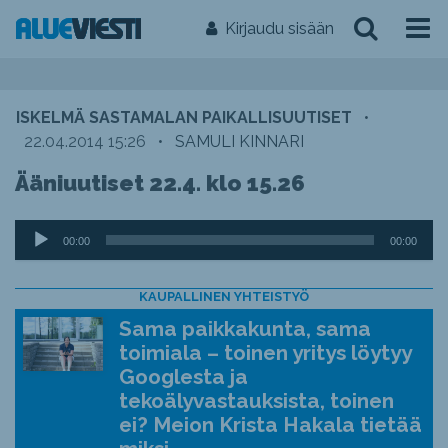
Kirjaudu sisään
ISKELMÄ SASTAMALAN PAIKALLISUUTISET
•
22.04.2014 15:26
•
SAMULI KINNARI
Ääniuutiset 22.4. klo 15.26
Äänitoistin
00:00
00:00
KAUPALLINEN YHTEISTYÖ
Sama paikkakunta, sama
toimiala – toinen yritys löytyy
Googlesta ja
tekoälyvastauksista, toinen
ei? Meion Krista Hakala tietää