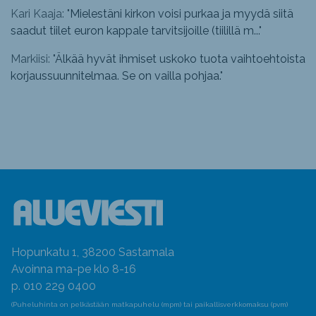
Kari Kaaja: "
Mielestäni kirkon voisi purkaa ja myydä siitä
saadut tiilet euron kappale tarvitsijoille (tiilillä m...
"
Markiisi: "
Älkää hyvät ihmiset uskoko tuota vaihtoehtoista
korjaussuunnitelmaa. Se on vailla pohjaa.
"
Hopunkatu 1, 38200 Sastamala
Avoinna ma-pe klo 8-16
p. 010 229 0400
(Puheluhinta on pelkästään matkapuhelu (mpm) tai paikallisverkkomaksu (pvm)