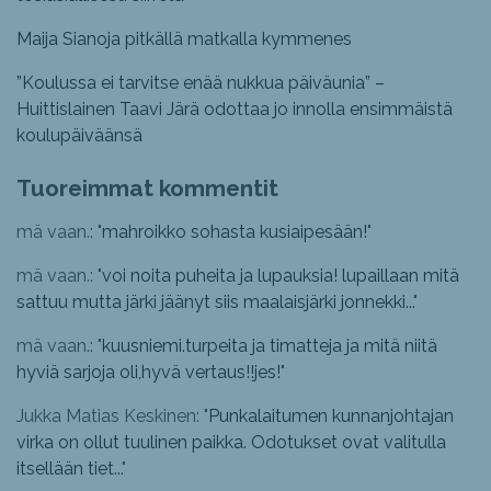
Maija Sianoja pitkällä matkalla kymmenes
”Koulussa ei tarvitse enää nukkua päiväunia” –
Huittislainen Taavi Järä odottaa jo innolla ensimmäistä
koulupäiväänsä
Tuoreimmat kommentit
mä vaan.: "
mahroikko sohasta kusiaipesään!
"
mä vaan.: "
voi noita puheita ja lupauksia! lupaillaan mitä
sattuu mutta järki jäänyt siis maalaisjärki jonnekki...
"
mä vaan.: "
kuusniemi.turpeita ja timatteja ja mitä niitä
hyviä sarjoja oli,hyvä vertaus!!jes!
"
Jukka Matias Keskinen: "
Punkalaitumen kunnanjohtajan
virka on ollut tuulinen paikka. Odotukset ovat valitulla
itsellään tiet...
"