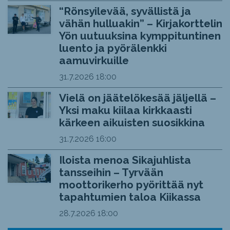
“Rönsyilevää, syvällistä ja
vähän hulluakin” – Kirjakorttelin
Yön uutuuksina kymppituntinen
luento ja pyörälenkki
aamuvirkuille
31.7.2026
18:00
Vielä on jäätelökesää jäljellä –
Yksi maku kiilaa kirkkaasti
kärkeen aikuisten suosikkina
31.7.2026
16:00
Iloista menoa Sikajuhlista
tansseihin – Tyrvään
moottorikerho pyörittää nyt
tapahtumien taloa Kiikassa
28.7.2026
18:00