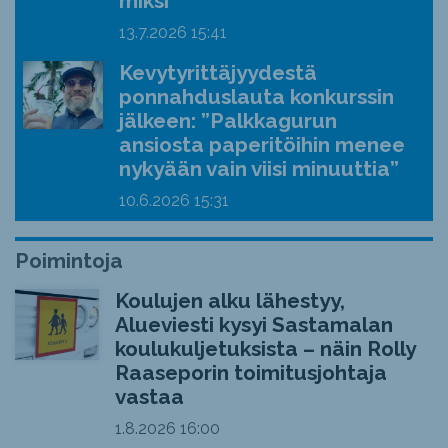
miksi
13.7.2026
15:41
Kevytyrittäjyydestä
ponnahduslauta konkurssin
jälkeen: ”Palkkagurun
ansiosta paperitöihin menee
nykyään vain viisi minuuttia”
10.6.2026
15:31
Poimintoja
Koulujen alku lähestyy,
Alueviesti kysyi Sastamalan
koulukuljetuksista – näin Rolly
Raaseporin toimitusjohtaja
vastaa
1.8.2026
16:00