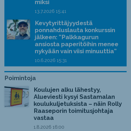
miksi
13.7.2026
15:41
Kevytyrittäjyydestä
ponnahduslauta konkurssin
jälkeen: ”Palkkagurun
ansiosta paperitöihin menee
nykyään vain viisi minuuttia”
10.6.2026
15:31
Poimintoja
Koulujen alku lähestyy,
Alueviesti kysyi Sastamalan
koulukuljetuksista – näin Rolly
Raaseporin toimitusjohtaja
vastaa
1.8.2026
16:00