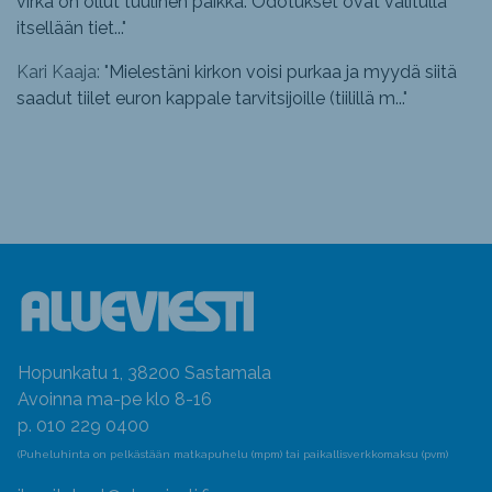
virka on ollut tuulinen paikka. Odotukset ovat valitulla
itsellään tiet...
"
Kari Kaaja: "
Mielestäni kirkon voisi purkaa ja myydä siitä
saadut tiilet euron kappale tarvitsijoille (tiilillä m...
"
Hopunkatu 1, 38200 Sastamala
Avoinna ma-pe klo 8-16
p. 010 229 0400
(Puheluhinta on pelkästään matkapuhelu (mpm) tai paikallisverkkomaksu (pvm)