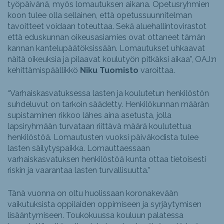
työpäivänä, myös lomautuksen aikana. Opetusryhmien
koon tulee olla sellainen, että opetussuunnitelman
tavoitteet voidaan toteuttaa. Sekä aluehallintovirastot
että eduskunnan oikeusasiamies ovat ottaneet tämän
kannan kantelupäätöksissään. Lomautukset uhkaavat
näitä oikeuksia ja pilaavat koulutyön pitkäksi aikaa”, OAJ:n
kehittämispäällikkö
Niku Tuomisto
varoittaa.
“Varhaiskasvatuksessa lasten ja koulutetun henkilöstön
suhdeluvut on tarkoin säädetty. Henkilökunnan määrän
supistaminen rikkoo lähes aina asetusta, jolla
lapsiryhmään turvataan riittävä määrä koulutettua
henkilöstöä. Lomautusten vuoksi päiväkodista tulee
lasten säilytyspaikka. Lomauttaessaan
varhaiskasvatuksen henkilöstöä kunta ottaa tietoisesti
riskin ja vaarantaa lasten turvallisuutta.”
Tänä vuonna on oltu huolissaan koronakevään
vaikutuksista oppilaiden oppimiseen ja syrjäytymisen
lisääntymiseen. Toukokuussa kouluun palatessa