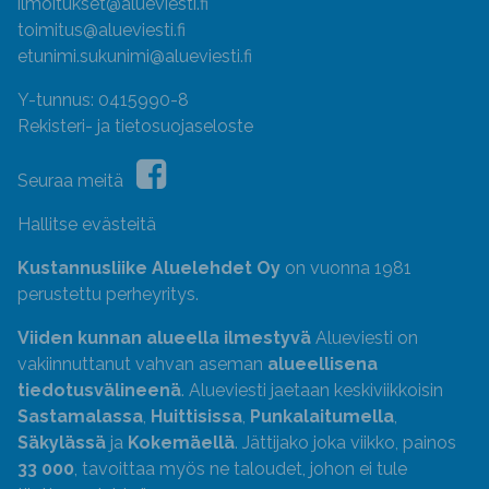
ilmoitukset@alueviesti.fi
toimitus@alueviesti.fi
etunimi.sukunimi@alueviesti.fi
Y-tunnus: 0415990-8
Rekisteri- ja tietosuojaseloste
Seuraa meitä
Hallitse evästeitä
Kustannusliike Aluelehdet Oy
on vuonna 1981
perustettu perheyritys.
Viiden kunnan alueella ilmestyvä
Alueviesti on
vakiinnuttanut vahvan aseman
alueellisena
tiedotusvälineenä
. Alueviesti jaetaan keskiviikkoisin
Sastamalassa
,
Huittisissa
,
Punkalaitumella
,
Säkylässä
ja
Kokemäellä
. Jättijako joka viikko, painos
33 000
, tavoittaa myös ne taloudet, johon ei tule