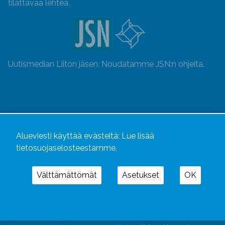
tilattavaa lehteä.
Uutismedian Liiton jäsen. Noudatamme JSN:n ohjeita.
Alueviesti käyttää evästeitä:
Lue lisää
tietosuojaselosteestamme.
Välttämättömät
Asetukset
OK
Alueviesti
ja
alueviesti.fi
ovat osa Kustannusliike
Aluelehdet Oy – mediakonsernia, jonka tarjoaman