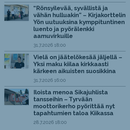
“Rönsyilevää, syvällistä ja
vähän hulluakin” – Kirjakorttelin
Yön uutuuksina kymppituntinen
luento ja pyörälenkki
aamuvirkuille
31.7.2026
18:00
Vielä on jäätelökesää jäljellä –
Yksi maku kiilaa kirkkaasti
kärkeen aikuisten suosikkina
31.7.2026
16:00
Iloista menoa Sikajuhlista
tansseihin – Tyrvään
moottorikerho pyörittää nyt
tapahtumien taloa Kiikassa
28.7.2026
18:00