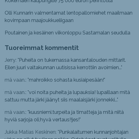
Kokemäen kaupungille 75 000 euron perintötila
Olli Kunnarin valmentamat lentopallomiehet maailmaan
kovimpaan maajoukkueliigaan
Poutainen ja kesäinen viikonloppu Sastamalan seudulla
Tuoreimmat kommentit
Jerry: "
Puheita on tukemassa kansantalouden mittarit.
Eilen juuri valtakunnan uutisissa kerrottiin avoimien...
"
mä vaan.: "
mahroikko sohasta kusiaipesään!
"
mä vaan.: "
voi noita puheita ja lupauksia! lupaillaan mitä
sattuu mutta järki jäänyt siis maalaisjärki jonnekki...
"
mä vaan.: "
kuusniemi.turpeita ja timatteja ja mitä niitä
hyviä sarjoja oli,hyvä vertaus!!jes!
"
Jukka Matias Keskinen: "
Punkalaitumen kunnanjohtajan