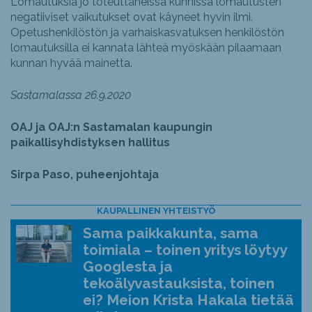
Lomautuksia jo toteuttaneissa kunnissa lomautusten
negatiiviset vaikutukset ovat käyneet hyvin ilmi.
Opetushenkilöstön ja varhaiskasvatuksen henkilöstön
lomautuksilla ei kannata lähteä myöskään pilaamaan
kunnan hyvää mainetta.
Sastamalassa 26.9.2020
OAJ ja OAJ:n Sastamalan kaupungin
paikallisyhdistyksen hallitus
Sirpa Paso, puheenjohtaja
KAUPALLINEN YHTEISTYÖ
Sama paikkakunta, sama
toimiala – toinen yritys löytyy
Googlesta ja
tekoälyvastauksista, toinen
ei? Meion Krista Hakala tietää