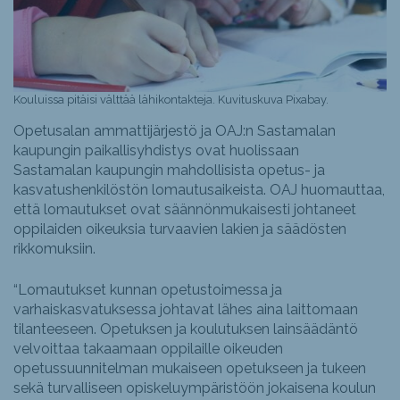
Kouluissa pitäisi välttää lähikontakteja. Kuvituskuva Pixabay.
Opetusalan ammattijärjestö ja OAJ:n Sastamalan
kaupungin paikallisyhdistys ovat huolissaan
Sastamalan kaupungin mahdollisista opetus- ja
kasvatushenkilöstön lomautusaikeista. OAJ huomauttaa,
että lomautukset ovat säännönmukaisesti johtaneet
oppilaiden oikeuksia turvaavien lakien ja säädösten
rikkomuksiin.
“Lomautukset kunnan opetustoimessa ja
varhaiskasvatuksessa johtavat lähes aina laittomaan
tilanteeseen. Opetuksen ja koulutuksen lainsäädäntö
velvoittaa takaamaan oppilaille oikeuden
opetussuunnitelman mukaiseen opetukseen ja tukeen
sekä turvalliseen opiskeluympäristöön jokaisena koulun