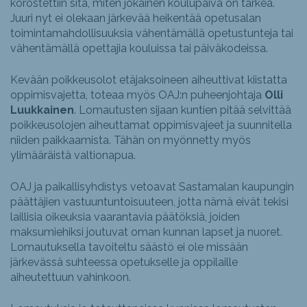
korostettiin sitä, miten jokainen koulupäivä on tärkeä.
Juuri nyt ei olekaan järkevää heikentää opetusalan
toimintamahdollisuuksia vähentämällä opetustunteja tai
vähentämällä opettajia kouluissa tai päiväkodeissa.
Kevään poikkeusolot etäjaksoineen aiheuttivat kiistatta
oppimisvajetta, toteaa myös OAJ:n puheenjohtaja
Olli
Luukkainen
. Lomautusten sijaan kuntien pitää selvittää
poikkeusolojen aiheuttamat oppimisvajeet ja suunnitella
niiden paikkaamista. Tähän on myönnetty myös
ylimääräistä valtionapua.
OAJ ja paikallisyhdistys vetoavat Sastamalan kaupungin
päättäjien vastuuntuntoisuuteen, jotta nämä eivät tekisi
laillisia oikeuksia vaarantavia päätöksiä, joiden
maksumiehiksi joutuvat oman kunnan lapset ja nuoret.
Lomautuksella tavoiteltu säästö ei ole missään
järkevässä suhteessa opetukselle ja oppilaille
aiheutettuun vahinkoon.