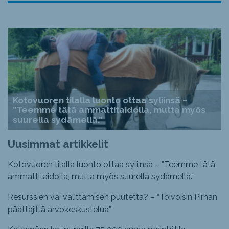
Kotovuoren tilalla luonto ottaa syliinsä –
”Teemme tätä ammattitaidolla, mutta myös
suurella sydämellä.”
Uusimmat artikkelit
Kotovuoren tilalla luonto ottaa syliinsä – ”Teemme tätä
ammattitaidolla, mutta myös suurella sydämellä.”
Resurssien vai välittämisen puutetta? – “Toivoisin Pirhan
päättäjiltä arvokeskustelua”