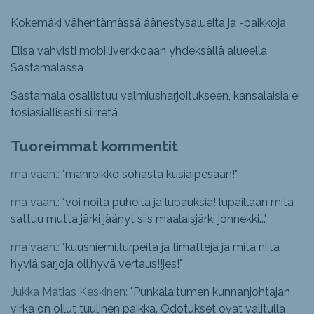
Kokemäki vähentämässä äänestysalueita ja -paikkoja
Elisa vahvisti mobiiliverkkoaan yhdeksällä alueella
Sastamalassa
Sastamala osallistuu valmiusharjoitukseen, kansalaisia ei
tosiasiallisesti siirretä
Tuoreimmat kommentit
mä vaan.: "
mahroikko sohasta kusiaipesään!
"
mä vaan.: "
voi noita puheita ja lupauksia! lupaillaan mitä
sattuu mutta järki jäänyt siis maalaisjärki jonnekki...
"
mä vaan.: "
kuusniemi.turpeita ja timatteja ja mitä niitä
hyviä sarjoja oli,hyvä vertaus!!jes!
"
Jukka Matias Keskinen: "
Punkalaitumen kunnanjohtajan
virka on ollut tuulinen paikka. Odotukset ovat valitulla