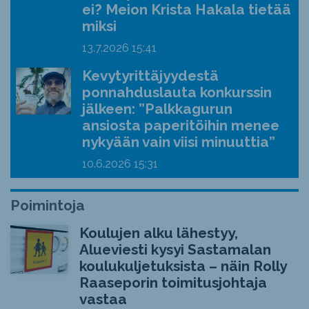
ei? Meion Krista Hakala tietää
miksi
13.7.2026
15:41
Kevytyrittäjyydestä
ponnahduslauta konkurssin
jälkeen: ”Palkkagurun
ansiosta paperitöihin menee
nykyään vain viisi minuuttia”
10.6.2026
15:31
Poimintoja
Koulujen alku lähestyy,
Alueviesti kysyi Sastamalan
koulukuljetuksista – näin Rolly
Raaseporin toimitusjohtaja
vastaa