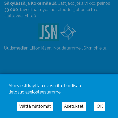
Säkylässä
ja
Kokemäellä
. Jättijako joka viikko, painos
33 000
, tavoittaa myös ne taloudet, johon ei tule
tilattavaa lehteä.
Uutismedian Liiton jäsen. Noudatamme JSN:n ohjeita.
Alueviesti käyttää evästeitä:
Lue lisää
tietosuojaselosteestamme.
Välttämättömät
Asetukset
OK