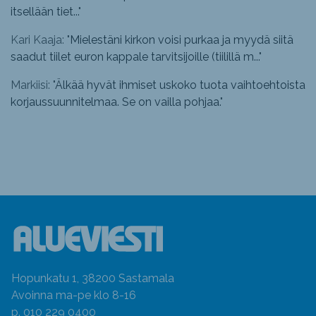
itsellään tiet...
"
Kari Kaaja: "
Mielestäni kirkon voisi purkaa ja myydä siitä
saadut tiilet euron kappale tarvitsijoille (tiilillä m...
"
Markiisi: "
Älkää hyvät ihmiset uskoko tuota vaihtoehtoista
korjaussuunnitelmaa. Se on vailla pohjaa.
"
Hopunkatu 1, 38200 Sastamala
Avoinna ma-pe klo 8-16
p. 010 229 0400