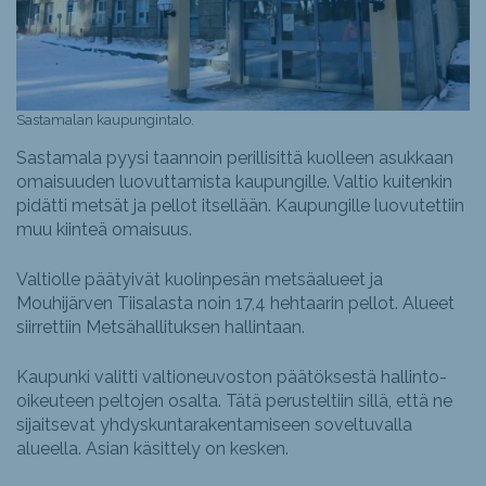
Sastamalan kaupungintalo.
Sastamala pyysi taannoin perillisittä kuolleen asukkaan
omaisuuden luovuttamista kaupungille. Valtio kuitenkin
pidätti metsät ja pellot itsellään. Kaupungille luovutettiin
muu kiinteä omaisuus.
Valtiolle päätyivät kuolinpesän metsäalueet ja
Mouhijärven Tiisalasta noin 17,4 hehtaarin pellot. Alueet
siirrettiin Metsähallituksen hallintaan.
Kaupunki valitti valtioneuvoston päätöksestä hallinto-
oikeuteen peltojen osalta. Tätä perusteltiin sillä, että ne
sijaitsevat yhdyskuntarakentamiseen soveltuvalla
alueella. Asian käsittely on kesken.