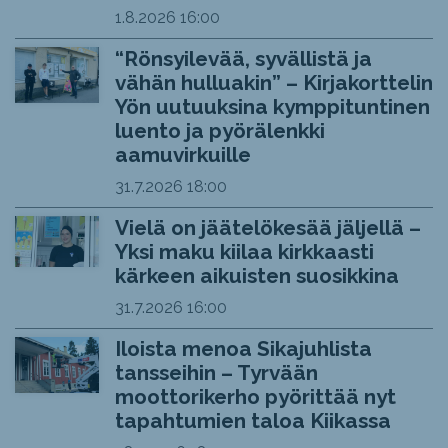
1.8.2026
16:00
“Rönsyilevää, syvällistä ja
vähän hulluakin” – Kirjakorttelin
Yön uutuuksina kymppituntinen
luento ja pyörälenkki
aamuvirkuille
31.7.2026
18:00
Vielä on jäätelökesää jäljellä –
Yksi maku kiilaa kirkkaasti
kärkeen aikuisten suosikkina
31.7.2026
16:00
Iloista menoa Sikajuhlista
tansseihin – Tyrvään
moottorikerho pyörittää nyt
tapahtumien taloa Kiikassa