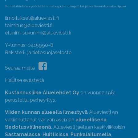
(Puheluhinta on pelkästään matkapuhelu (mpm) tai paikallisverkkomaksu (pvm)
ilmoitukset@alueviesti.fi
toimitus@alueviesti.fi
etunimi.sukunimi@alueviesti.fi
Y-tunnus: 0415990-8
Rekisteri- ja tietosuojaseloste
Seuraa meitä
Hallitse evästeitä
Kustannusliike Aluelehdet Oy
on vuonna 1981
perustettu perheyritys.
Viiden kunnan alueella ilmestyvä
Alueviesti on
vakiinnuttanut vahvan aseman
alueellisena
tiedotusvälineenä
. Alueviesti jaetaan keskiviikkoisin
Sastamalassa
,
Huittisissa
,
Punkalaitumella
,