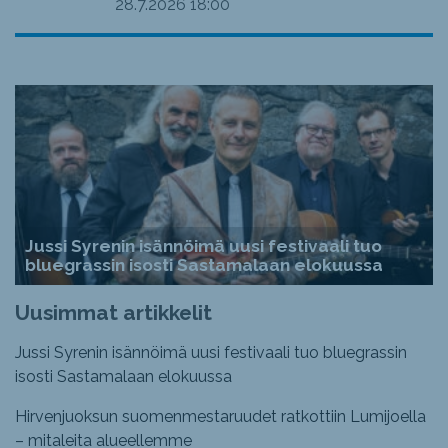
28.7.2026
18:00
Jussi Syrenin isännöimä uusi festivaali tuo
bluegrassin isosti Sastamalaan elokuussa
Uusimmat artikkelit
Jussi Syrenin isännöimä uusi festivaali tuo bluegrassin
isosti Sastamalaan elokuussa
Hirvenjuoksun suomenmestaruudet ratkottiin Lumijoella
– mitaleita alueellemme