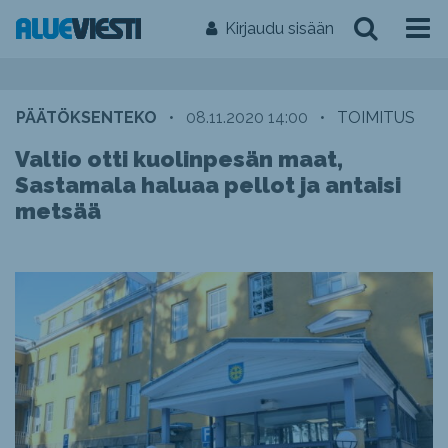
Kirjaudu sisään
PÄÄTÖKSENTEKO
•
08.11.2020 14:00
•
TOIMITUS
Valtio otti kuolinpesän maat,
Sastamala haluaa pellot ja antaisi
metsää