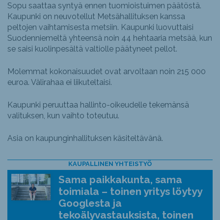
Sopu saattaa syntyä ennen tuomioistuimen päätöstä.
Kaupunki on neuvotellut Metsähallituksen kanssa
peltojen vaihtamisesta metsiin. Kaupunki luovuttaisi
Suodenniemeltä yhteensä noin 44 hehtaaria metsää, kun
se saisi kuolinpesältä valtiolle päätyneet pellot.
Molemmat kokonaisuudet ovat arvoltaan noin 215 000
euroa. Välirahaa ei liikuteltaisi.
Kaupunki peruuttaa hallinto-oikeudelle tekemänsä
valituksen, kun vaihto toteutuu.
Asia on kaupunginhallituksen käsiteltävänä.
KAUPALLINEN YHTEISTYÖ
Sama paikkakunta, sama
toimiala – toinen yritys löytyy
Googlesta ja
tekoälyvastauksista, toinen