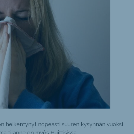
on heikentynyt nopeasti suuren kysynnän vuoksi
a tilanne on myös Huittisissa.