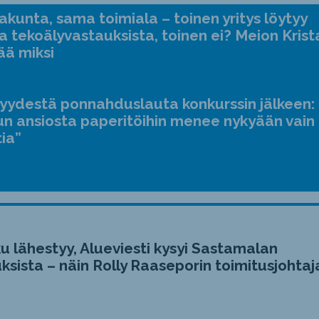
kunta, sama toimiala – toinen yritys löytyy
a tekoälyvastauksista, toinen ei? Meion Krist
ää miksi
jyydestä ponnahduslauta konkurssin jälkeen:
n ansiosta paperitöihin menee nykyään vain
tia”
u lähestyy, Alueviesti kysyi Sastamalan
ksista – näin Rolly Raaseporin toimitusjohtaj