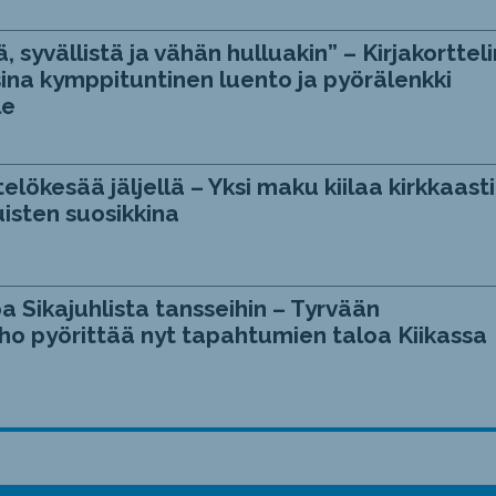
, syvällistä ja vähän hulluakin” – Kirjakortteli
ina kymppituntinen luento ja pyörälenkki
le
telökesää jäljellä – Yksi maku kiilaa kirkkaasti
isten suosikkina
a Sikajuhlista tansseihin – Tyrvään
ho pyörittää nyt tapahtumien taloa Kiikassa