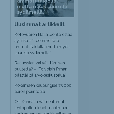
ammattitaidolla,
mutta myös suurella
sydämellä.”
Uusimmat artikkelit
Kotovuoren tilalla luonto ottaa
syliinsä – ”Teemme tätä
ammattitaidolla, mutta myös
suurella sydämellä.”
Resurssien vai välittämisen
puutetta? – “Toivoisin Pirhan
päättäjiltä arvokeskustelua”
Kokemäen kaupungille 75 000
euron perintötila
Olli Kunnarin valmentamat
lentopallomiehet maailmaan
kovimpaan maajoukkueliigaan