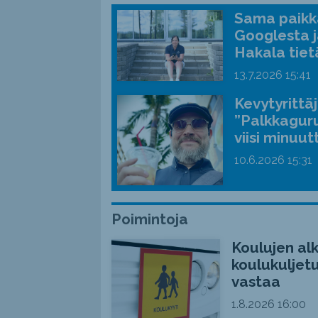
Sama paikka
Googlesta j
Hakala tiet
13.7.2026
15:41
Kevytyrittä
”Palkkaguru
viisi minuut
10.6.2026
15:31
Poimintoja
Koulujen alk
koulukuljetu
vastaa
1.8.2026
16:00