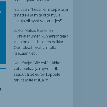
mä vaan.: "
kuusniemi.turpeita ja
a
timatteja ja mitä niitä hyviä
sarjoja oli,hyvä vertaus!!jes!
"
Jukka Matias Keskinen:
"
Punkalaitumen kunnanjohtajan
virka on ollut tuulinen paikka.
Odotukset ovat valitulla
itsellään tiet...
"
Kari Kaaja: "
Mielestäni kirkon
voisi purkaa ja myydä siitä
saadut tiilet euron kappale
tarvitsijoille (tiilillä m...
"
a