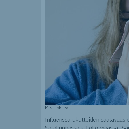
Kuvituskuva.
Influenssarokotteiden saatavuus 
Satakunnassa ja koko maassa. Sam