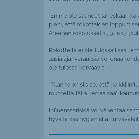
“Emme ole saaneet läheskään kaikk
pieni, että rokotteiden loppumis
Areenan rokotukset 1., 9. ja 17. jou
Rokotteita ei ole tulossa lisää tä
uusia ajanvarauksia voi enää tehdä
ole tulossa korvaavia.
“Tilanne on siis se, että kaikki in
rokotetta tällä kertaa saa”, kaupun
Influenssariskiä voi vähentää samo
hyvällä käsihygienialla, turvaväleil