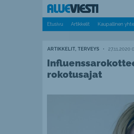
Etusivu
Artikkelit
Kaupallinen yhte
ARTIKKELIT, TERVEYS
•
27.11.2020 
Influenssarokotte
rokotusajat