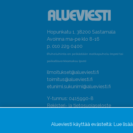
Hopunkatu 1, 38200 Sastamala
Avoinna ma-pe klo 8-16
p. 010 229 0400
(Puheluhinta on pelkästään matkapuhelu (mpm) tai
paikallisverkkomaksu (pvm)
ilmoitukset@alueviesti.fi
toimitus@alueviesti.fi
etunimi.sukunimi@alueviesti.fi
Y-tunnus: 0415990-8
Rekisteri- ja tietosuojaseloste
Seuraa meitä
Alueviesti käyttää evästeitä:
Lue lisä
Hallitse evästeitä