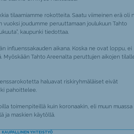
ia tilaamiamme rokotteita. Saatu viimeinen erä oli n
en vuoksi joudumme peruuttamaan joulukuun Tahto
lukuuta”, kaupunki tiedottaa.
män influenssakauden aikana. Koska ne ovat loppu, ei
. Myöskään Tahto Areenalta peruttujen aikojen tilalle
fluenssarokotetta haluavat riskiryhmäläiset eivät
ki pahoittelee.
illa toimenpiteillä kuin koronaakin, eli muun muassa
lä ja maskien käytöllä.
KAUPALLINEN YHTEISTYÖ