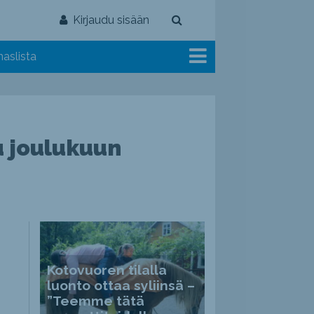
Kirjaudu sisään
aslista
u joulukuun
Kotovuoren tilalla
luonto ottaa syliinsä –
”Teemme tätä