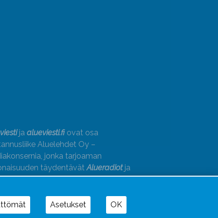
viesti
ja
alueviesti.fi
ovat osa
annusliike Aluelehdet Oy –
akonsernia, jonka tarjoaman
onaisuuden täydentävät
Alueradiot
ja
paino
ättömät
Asetukset
OK