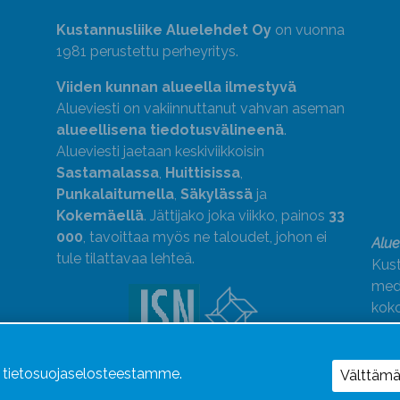
Kustannusliike Aluelehdet Oy
on vuonna
1981 perustettu perheyritys.
Viiden kunnan alueella ilmestyvä
Alueviesti on vakiinnuttanut vahvan aseman
alueellisena tiedotusvälineenä
.
Alueviesti jaetaan keskiviikkoisin
Sastamalassa
,
Huittisissa
,
Punkalaitumella
,
Säkylässä
ja
Kokemäellä
. Jättijako joka viikko, painos
33
000
, tavoittaa myös ne taloudet, johon ei
Alue
tule tilattavaa lehteä.
Kust
medi
kok
Alue
Uutismedian Liiton jäsen. Noudatamme
ä tietosuojaselosteestamme.
Välttäm
JSN:n ohjeita.