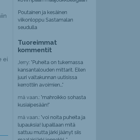
Poutainen ja kesäinen
iin
viikonloppu Sastamalan
seudulla
Tuoreimmat
kommentit
 ei
Jerry: "
Puheita on tukemassa
kansantalouden mittarit. Eilen
juuri valtakunnan uutisissa
kerrottiin avoimien...
"
mä vaan.: "
mahroikko sohasta
kusiaipesään!
"
mä vaan.: "
voi noita puheita ja
lupauksia! lupaillaan mitä
sattuu mutta järki jäänyt siis
maalaisjärki jonnekki...
"