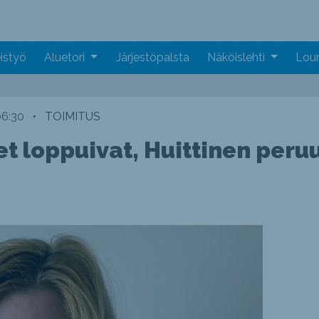
istyö
Aluetori
Järjestöpalsta
Näköislehti
Loun
06:30
•
TOIMITUS
et loppuivat, Huittinen peru