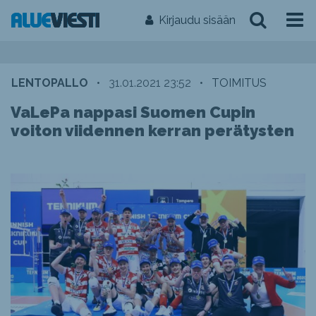
Kirjaudu sisään
LENTOPALLO
•
31.01.2021 23:52
•
TOIMITUS
VaLePa nappasi Suomen Cupin
voiton viidennen kerran perätysten