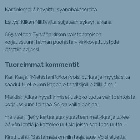
Karhiniemellä havaittu syanobakteereita
Esitys: Kiikan Niittyvilla suljetaan syksyn aikana
665 vetoaa Tyrvään kirkon vaihtoehtoisen
korjaussuunnitelman puolesta – kirkkovaltuustolle
jätettiin adressi
Tuoreimmat kommentit
Kari Kaaja: "
Mielestäni kirkon voisi purkaa ja myydä siitä
saadut tiilet euron kappale tarvitsijoille (tiilillä m...
"
Markiisi: "
Älkää hyvät ihmiset uskoko tuota vaihtoehtoista
korjaussuunnitelmaa. Se on vailla pohjaa.
"
mä vaan.: "
jerry kertaa ala/yläasteen matikkaa ja lukee
päivän lehtiä ja kattelee uutisia joista saa taas uutta...
"
Kirsti Lahti: "
Sastamala on niin laaja alue. Voisi aluetta