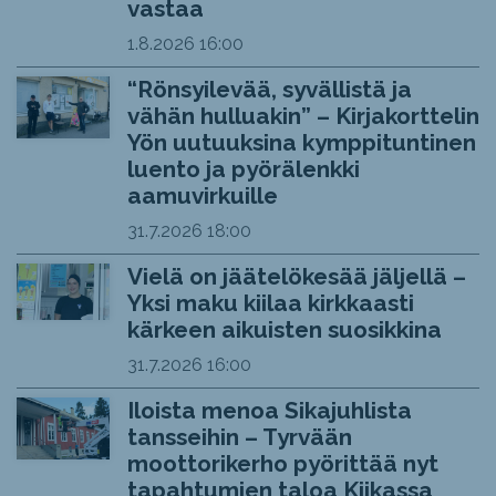
vastaa
1.8.2026
16:00
“Rönsyilevää, syvällistä ja
vähän hulluakin” – Kirjakorttelin
Yön uutuuksina kymppituntinen
luento ja pyörälenkki
aamuvirkuille
31.7.2026
18:00
Vielä on jäätelökesää jäljellä –
Yksi maku kiilaa kirkkaasti
kärkeen aikuisten suosikkina
31.7.2026
16:00
Iloista menoa Sikajuhlista
tansseihin – Tyrvään
moottorikerho pyörittää nyt
tapahtumien taloa Kiikassa