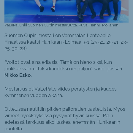
VaLePa juhlii Suomen Cupin mestaruutta. Kuva: Hannu Moilanen.
Suomen Cupin mestari on Vammalan Lentopallo.
Finaalissa kaatui Hurrikaani-Loimaa 3-1 (25-21, 25-21, 23-
25, 30-28).
“Voitot ovat aina erilaisia. Tämä on hieno siksi, kun
joukkue vaihtui täksi kaudeksi niin paljon”, sanoi passari
Mikko Esko
.
Mestaruus oli VaLePalle viides perätysten ja kuudes
kymmenen vuoden aikana.
Ottelussa nautittiin pitkien pallorallien taisteluista. Myös
virheet hyökkäyksissä pysyivät hyvin kurissa. Pelin
edetessä tarkkuus alkoi laskea, enemmän Hurrikaanin
puolella.