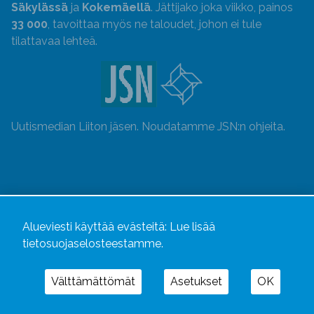
Säkylässä
ja
Kokemäellä
. Jättijako joka viikko, painos
33 000
, tavoittaa myös ne taloudet, johon ei tule
tilattavaa lehteä.
Uutismedian Liiton jäsen. Noudatamme JSN:n ohjeita.
Alueviesti käyttää evästeitä:
Lue lisää
tietosuojaselosteestamme.
Välttämättömät
Asetukset
OK