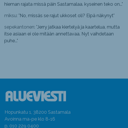
hieman rajata missä päin Sastamalaa. kyseinen teko on...
"
miksu: "
No, missäs se rajut ukkoset oli? Eipä näkynyt
"
sepekantonen: "
Jerry jatkaa kiertelyä ja kaartelua, mutta
itse asiaan ei ole mitään annettavaa. Nyt vaihdetaan
puhe...
"
Hopunkatu 1, 38200 Sastamala
Avoinna ma-pe klo 8-16
p. 010 229 0400