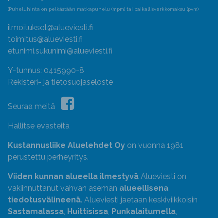
(Puheluhinta on pelkästään matkapuhelu (mpm) tai paikallisverkkomaksu (pvm)
ilmoitukset@alueviesti.fi
toimitus@alueviesti.fi
etunimi.sukunimi@alueviesti.fi
Y-tunnus: 0415990-8
Rekisteri- ja tietosuojaseloste
Seuraa meitä
Hallitse evästeitä
Kustannusliike Aluelehdet Oy
on vuonna 1981
perustettu perheyritys.
Viiden kunnan alueella ilmestyvä
Alueviesti on
vakiinnuttanut vahvan aseman
alueellisena
tiedotusvälineenä
. Alueviesti jaetaan keskiviikkoisin
Sastamalassa
,
Huittisissa
,
Punkalaitumella
,