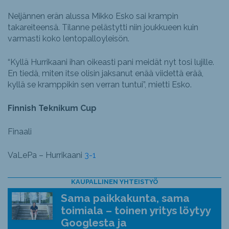
Neljännen erän alussa Mikko Esko sai krampin
takareiteensä. Tilanne pelästytti niin joukkueen kuin
varmasti koko lentopalloyleisön.
“Kyllä Hurrikaani ihan oikeasti pani meidät nyt tosi lujille.
En tiedä, miten itse olisin jaksanut enää viidettä erää,
kyllä se kramppikin sen verran tuntui”, mietti Esko.
Finnish Teknikum Cup
Finaali
VaLePa – Hurrikaani
3-1
KAUPALLINEN YHTEISTYÖ
Sama paikkakunta, sama
toimiala – toinen yritys löytyy
Googlesta ja