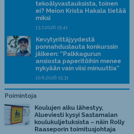
tekoälyvastauksista, toinen
ei? Meion Krista Hakala tietää
miksi
13.7.2026
15:41
Kevytyrittäjyydestä
ponnahduslauta konkurssin
jälkeen: ”Palkkagurun
ansiosta paperitöihin menee
nykyään vain viisi minuuttia”
10.6.2026
15:31
Poimintoja
Koulujen alku lähestyy,
Alueviesti kysyi Sastamalan
koulukuljetuksista – näin Rolly
Raaseporin toimitusjohtaja