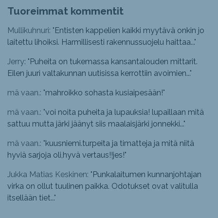
Tuoreimmat kommentit
Mullikuhnuri: "
Entisten kappelien kaikki myytävä onkin jo
laitettu lihoiksi. Harmillisesti rakennussuojelu haittaa...
"
Jerry: "
Puheita on tukemassa kansantalouden mittarit.
Eilen juuri valtakunnan uutisissa kerrottiin avoimien...
"
mä vaan.: "
mahroikko sohasta kusiaipesään!
"
mä vaan.: "
voi noita puheita ja lupauksia! lupaillaan mitä
sattuu mutta järki jäänyt siis maalaisjärki jonnekki...
"
mä vaan.: "
kuusniemi.turpeita ja timatteja ja mitä niitä
hyviä sarjoja oli,hyvä vertaus!!jes!
"
Jukka Matias Keskinen: "
Punkalaitumen kunnanjohtajan
virka on ollut tuulinen paikka. Odotukset ovat valitulla
itsellään tiet...
"