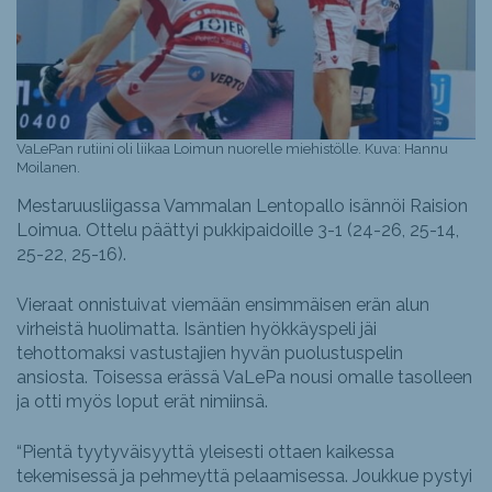
VaLePan rutiini oli liikaa Loimun nuorelle miehistölle. Kuva: Hannu
Moilanen.
Mestaruusliigassa Vammalan Lentopallo isännöi Raision
Loimua. Ottelu päättyi pukkipaidoille 3-1 (24-26, 25-14,
25-22, 25-16).
Vieraat onnistuivat viemään ensimmäisen erän alun
virheistä huolimatta. Isäntien hyökkäyspeli jäi
tehottomaksi vastustajien hyvän puolustuspelin
ansiosta. Toisessa erässä VaLePa nousi omalle tasolleen
ja otti myös loput erät nimiinsä.
“Pientä tyytyväisyyttä yleisesti ottaen kaikessa
tekemisessä ja pehmeyttä pelaamisessa. Joukkue pystyi