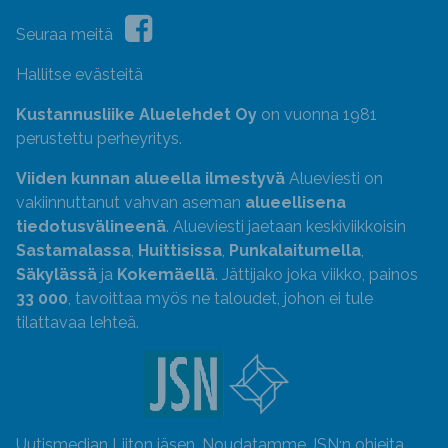
Seuraa meitä
Hallitse evästeitä
Kustannusliike Aluelehdet Oy
on vuonna 1981
perustettu perheyritys.
Viiden kunnan alueella ilmestyvä
Alueviesti on
vakiinnuttanut vahvan aseman
alueellisena
tiedotusvälineenä
. Alueviesti jaetaan keskiviikkoisin
Sastamalassa
,
Huittisissa
,
Punkalaitumella
,
Säkylässä
ja
Kokemäellä
. Jättijako joka viikko, painos
33 000
, tavoittaa myös ne taloudet, johon ei tule
tilattavaa lehteä.
Uutismedian Liiton jäsen. Noudatamme JSN:n ohjeita.