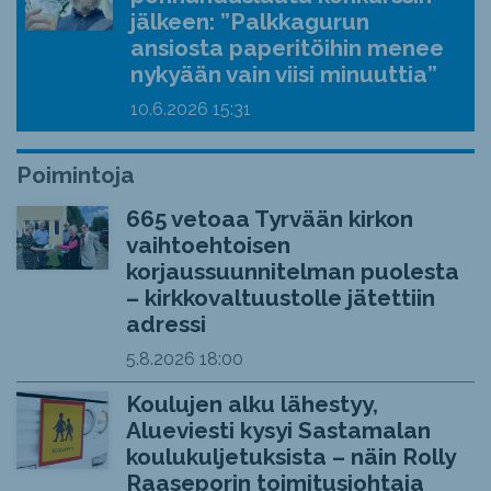
jälkeen: ”Palkkagurun
ansiosta paperitöihin menee
nykyään vain viisi minuuttia”
10.6.2026
15:31
Poimintoja
665 vetoaa Tyrvään kirkon
vaihtoehtoisen
korjaussuunnitelman puolesta
– kirkkovaltuustolle jätettiin
adressi
5.8.2026
18:00
Koulujen alku lähestyy,
Alueviesti kysyi Sastamalan
koulukuljetuksista – näin Rolly
Raaseporin toimitusjohtaja