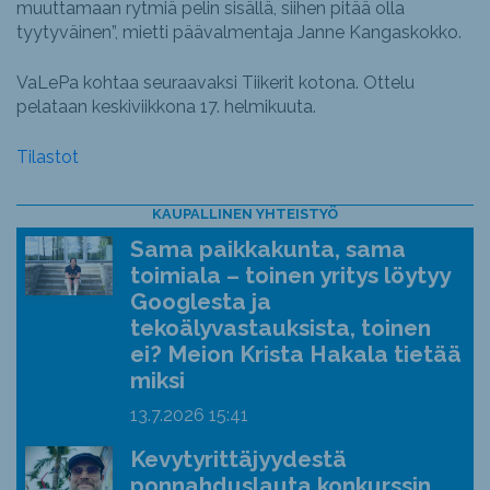
muuttamaan rytmiä pelin sisällä, siihen pitää olla
tyytyväinen”, mietti päävalmentaja Janne Kangaskokko.
VaLePa kohtaa seuraavaksi Tiikerit kotona. Ottelu
pelataan keskiviikkona 17. helmikuuta.
Tilastot
KAUPALLINEN YHTEISTYÖ
Sama paikkakunta, sama
toimiala – toinen yritys löytyy
Googlesta ja
tekoälyvastauksista, toinen
ei? Meion Krista Hakala tietää
miksi
13.7.2026
15:41
Kevytyrittäjyydestä
ponnahduslauta konkurssin