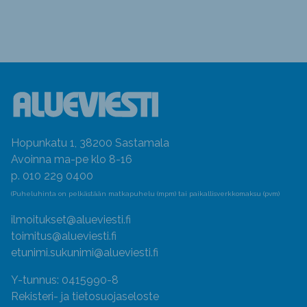
Hopunkatu 1, 38200 Sastamala
Avoinna ma-pe klo 8-16
p. 010 229 0400
(Puheluhinta on pelkästään matkapuhelu (mpm) tai paikallisverkkomaksu (pvm)
ilmoitukset@alueviesti.fi
toimitus@alueviesti.fi
etunimi.sukunimi@alueviesti.fi
Y-tunnus: 0415990-8
Rekisteri- ja tietosuojaseloste