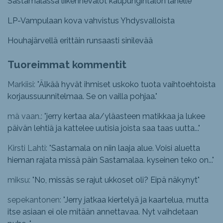
Sastamalassa liikennevalot kaupungintalon lähelle
LP-Vampulaan kova vahvistus Yhdysvalloista
Houhajärvellä erittäin runsaasti sinilevää
Tuoreimmat kommentit
Markiisi: "
Älkää hyvät ihmiset uskoko tuota vaihtoehtoista
korjaussuunnitelmaa. Se on vailla pohjaa.
"
mä vaan.: "
jerry kertaa ala/yläasteen matikkaa ja lukee
päivän lehtiä ja kattelee uutisia joista saa taas uutta...
"
Kirsti Lahti: "
Sastamala on niin laaja alue. Voisi aluetta
hieman rajata missä päin Sastamalaa. kyseinen teko on...
"
miksu: "
No, missäs se rajut ukkoset oli? Eipä näkynyt
"
sepekantonen: "
Jerry jatkaa kiertelyä ja kaartelua, mutta
itse asiaan ei ole mitään annettavaa. Nyt vaihdetaan