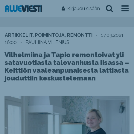
Kirjaudu sisään
ARTIKKELIT, POIMINTOJA, REMONTTI
•
17.03.2021
16:00
•
PAULIINA VILENIUS
Vilhelmiina ja Tapio remontoivat yli
satavuotiasta talovanhusta Iisassa –
Keittiön vaaleanpunaisesta lattiasta
jouduttiin keskustelemaan