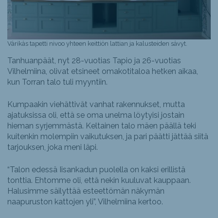
Värikäs tapetti nivoo yhteen keittiön lattian ja kalusteiden sävyt.
Tanhuanpäät, nyt 28-vuotias Tapio ja 26-vuotias
Vilhelmiina, olivat etsineet omakotitaloa hetken aikaa,
kun Torran talo tuli myyntiin.
Kumpaakin viehättivät vanhat rakennukset, mutta
ajatuksissa oli, että se oma unelma löytyisi jostain
hieman syrjemmästä. Keltainen talo mäen päällä teki
kuitenkin molempiin vaikutuksen, ja pari päätti jättää siitä
tarjouksen, joka meni läpi.
“Talon edessä Iisankadun puolella on kaksi erillistä
tonttia. Ehtomme oli, että nekin kuuluvat kauppaan.
Halusimme säilyttää esteettömän näkymän
naapuruston kattojen yli”, Vilhelmiina kertoo.