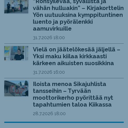
“Rönsyilevää, syvällistä ja
vähän hulluakin” – Kirjakorttelin
Yön uutuuksina kymppituntinen
luento ja pyörälenkki
aamuvirkuille
31.7.2026
18:00
Vielä on jäätelökesää jäljellä –
Yksi maku kiilaa kirkkaasti
kärkeen aikuisten suosikkina
31.7.2026
16:00
Iloista menoa Sikajuhlista
tansseihin – Tyrvään
moottorikerho pyörittää nyt
tapahtumien taloa Kiikassa
28.7.2026
18:00