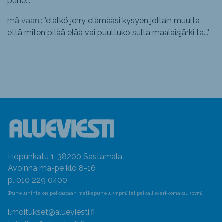
puhe...
"
mä vaan.: "
elätkö jerry elämääsi kysyen joltain muulta
että miten pitää elää vai puuttuko sulta maalaisjärki ta...
"
Hopunkatu 1, 38200 Sastamala
Avoinna ma-pe klo 8-16
p. 010 229 0400
(Puheluhinta on pelkästään matkapuhelu (mpm) tai paikallisverkkomaksu (pvm)
ilmoitukset@alueviesti.fi