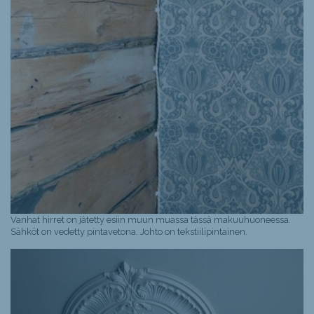
Vanhat hirret on jätetty esiin muun muassa tässä makuuhuoneessa.
Sähköt on vedetty pintavetona. Johto on tekstiilipintainen.