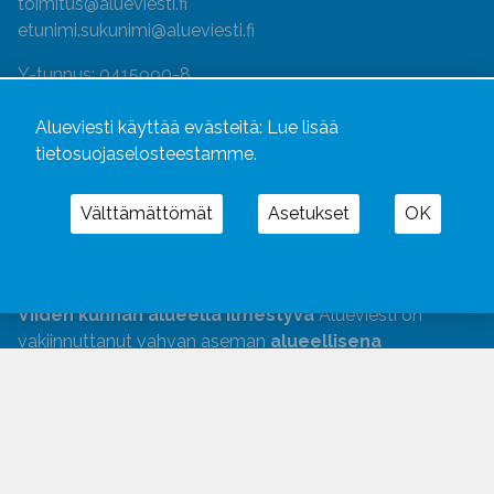
toimitus@alueviesti.fi
etunimi.sukunimi@alueviesti.fi
Y-tunnus: 0415990-8
Rekisteri- ja tietosuojaseloste
Alueviesti käyttää evästeitä:
Lue lisää
tietosuojaselosteestamme.
Seuraa meitä
Hallitse evästeitä
Välttämättömät
Asetukset
OK
Kustannusliike Aluelehdet Oy
on vuonna 1981
perustettu perheyritys.
Viiden kunnan alueella ilmestyvä
Alueviesti on
vakiinnuttanut vahvan aseman
alueellisena
tiedotusvälineenä
. Alueviesti jaetaan keskiviikkoisin
Sastamalassa
,
Huittisissa
,
Punkalaitumella
,
Säkylässä
ja
Kokemäellä
. Jättijako joka viikko, painos
33 000
, tavoittaa myös ne taloudet, johon ei tule
tilattavaa lehteä.