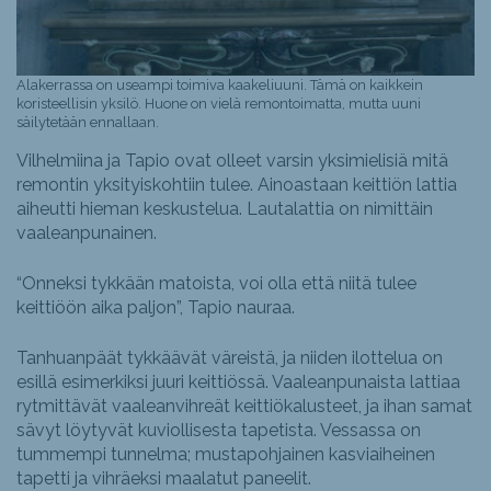
Alakerrassa on useampi toimiva kaakeliuuni. Tämä on kaikkein
koristeellisin yksilö. Huone on vielä remontoimatta, mutta uuni
säilytetään ennallaan.
Vilhelmiina ja Tapio ovat olleet varsin yksimielisiä mitä
remontin yksityiskohtiin tulee. Ainoastaan keittiön lattia
aiheutti hieman keskustelua. Lautalattia on nimittäin
vaaleanpunainen.
“Onneksi tykkään matoista, voi olla että niitä tulee
keittiöön aika paljon”, Tapio nauraa.
Tanhuanpäät tykkäävät väreistä, ja niiden ilottelua on
esillä esimerkiksi juuri keittiössä. Vaaleanpunaista lattiaa
rytmittävät vaaleanvihreät keittiökalusteet, ja ihan samat
sävyt löytyvät kuviollisesta tapetista. Vessassa on
tummempi tunnelma; mustapohjainen kasviaiheinen
tapetti ja vihräeksi maalatut paneelit.