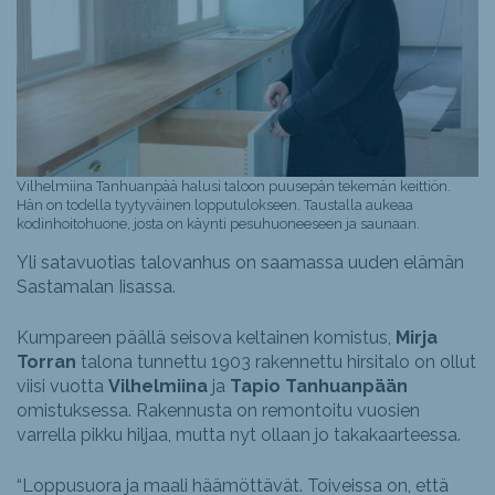
Vilhelmiina Tanhuanpää halusi taloon puusepän tekemän keittiön.
Hän on todella tyytyväinen lopputulokseen. Taustalla aukeaa
kodinhoitohuone, josta on käynti pesuhuoneeseen ja saunaan.
Yli satavuotias talovanhus on saamassa uuden elämän
Sastamalan Iisassa.
Kumpareen päällä seisova keltainen komistus,
Mirja
Torran
talona tunnettu 1903 rakennettu hirsitalo on ollut
viisi vuotta
Vilhelmiina
ja
Tapio Tanhuanpään
omistuksessa. Rakennusta on remontoitu vuosien
varrella pikku hiljaa, mutta nyt ollaan jo takakaarteessa.
“Loppusuora ja maali häämöttävät. Toiveissa on, että