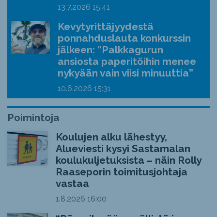
13.7.2026
15:41
Kevytyrittäjyydestä
ponnahduslauta konkurssin
jälkeen: ”Palkkagurun
ansiosta paperitöihin menee
nykyään vain viisi minuuttia”
10.6.2026
15:31
Poimintoja
Koulujen alku lähestyy,
Alueviesti kysyi Sastamalan
koulukuljetuksista – näin Rolly
Raaseporin toimitusjohtaja
vastaa
1.8.2026
16:00