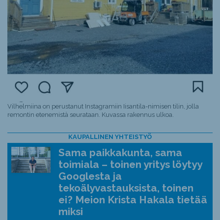
Vilhelmiina on perustanut Instagramiin Iisantila-nimisen tilin, jolla
remontin etenemistä seurataan. Kuvassa rakennus ulkoa.
KAUPALLINEN YHTEISTYÖ
Sama paikkakunta, sama
toimiala – toinen yritys löytyy
Googlesta ja
tekoälyvastauksista, toinen
ei? Meion Krista Hakala tietää
miksi