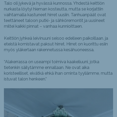
Talo oli jykevä ja hyvässä kunnossa. Yhdestä keittiön
nurkasta löytyi hieman kosteutta, mutta se korjattiin
vaihtamalla kastuneet hirret uusiin. Tanhuanpäät ovat
teettäneet taloon putki- ja sähköremontit ja uusineet
miltei kaikki pinnat – vanhaa kunnioittaen.
Keittiön jyhkeä leivinuuni seisoo edelleen paikoillaan, ja
eteistä komistavat paksut hirret. Hirret on kuorittu esiin
myös yläkertaan rakennetussa kesähuoneessa.
“Alakerrassa on useampi toimiva kaakeliuuni, jotka
tietenkin säilytämme ennallaan. Ne ovat aika
koristeelliset, eivätkä ehkä ihan ominta tyyliämme, mutta
istuvat talon henkeen.”