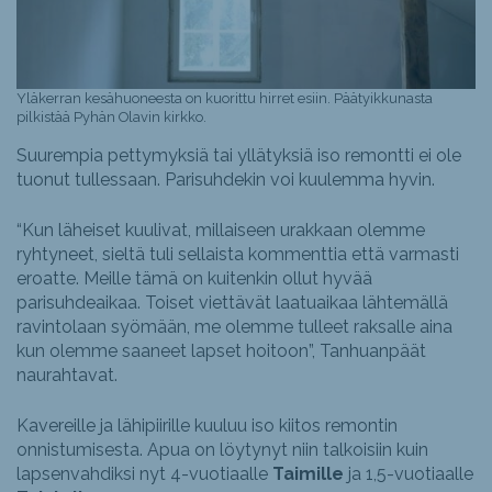
Yläkerran kesähuoneesta on kuorittu hirret esiin. Päätyikkunasta
pilkistää Pyhän Olavin kirkko.
Suurempia pettymyksiä tai yllätyksiä iso remontti ei ole
tuonut tullessaan. Parisuhdekin voi kuulemma hyvin.
“Kun läheiset kuulivat, millaiseen urakkaan olemme
ryhtyneet, sieltä tuli sellaista kommenttia että varmasti
eroatte. Meille tämä on kuitenkin ollut hyvää
parisuhdeaikaa. Toiset viettävät laatuaikaa lähtemällä
ravintolaan syömään, me olemme tulleet raksalle aina
kun olemme saaneet lapset hoitoon”, Tanhuanpäät
naurahtavat.
Kavereille ja lähipiirille kuuluu iso kiitos remontin
onnistumisesta. Apua on löytynyt niin talkoisiin kuin
lapsenvahdiksi nyt 4-vuotiaalle
Taimille
ja 1,5-vuotiaalle