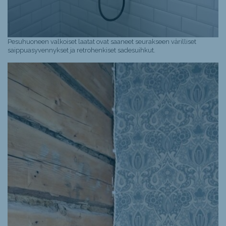
Pesuhuoneen valkoiset laatat ovat saaneet seurakseen värilliset
saippuasyvennykset ja retrohenkiset sadesuihkut.