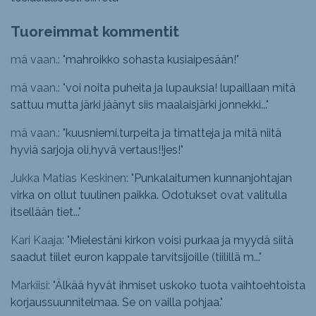
Tuoreimmat kommentit
mä vaan.: "
mahroikko sohasta kusiaipesään!
"
mä vaan.: "
voi noita puheita ja lupauksia! lupaillaan mitä
sattuu mutta järki jäänyt siis maalaisjärki jonnekki...
"
mä vaan.: "
kuusniemi.turpeita ja timatteja ja mitä niitä
hyviä sarjoja oli,hyvä vertaus!!jes!
"
Jukka Matias Keskinen: "
Punkalaitumen kunnanjohtajan
virka on ollut tuulinen paikka. Odotukset ovat valitulla
itsellään tiet...
"
Kari Kaaja: "
Mielestäni kirkon voisi purkaa ja myydä siitä
saadut tiilet euron kappale tarvitsijoille (tiilillä m...
"
Markiisi: "
Älkää hyvät ihmiset uskoko tuota vaihtoehtoista
korjaussuunnitelmaa. Se on vailla pohjaa.
"