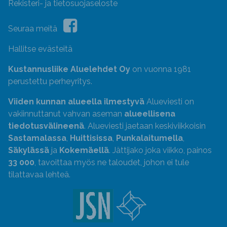
Rekisteri- ja tietosuojaseloste
Seuraa meitä
Hallitse evästeitä
Kustannusliike Aluelehdet Oy
on vuonna 1981
perustettu perheyritys.
Viiden kunnan alueella ilmestyvä
Alueviesti on
vakiinnuttanut vahvan aseman
alueellisena
tiedotusvälineenä
. Alueviesti jaetaan keskiviikkoisin
Sastamalassa
,
Huittisissa
,
Punkalaitumella
,
Säkylässä
ja
Kokemäellä
. Jättijako joka viikko, painos
33 000
, tavoittaa myös ne taloudet, johon ei tule
tilattavaa lehteä.