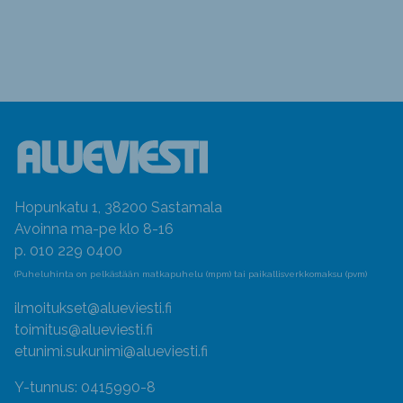
Hopunkatu 1, 38200 Sastamala
Avoinna ma-pe klo 8-16
p. 010 229 0400
(Puheluhinta on pelkästään matkapuhelu (mpm) tai paikallisverkkomaksu (pvm)
ilmoitukset@alueviesti.fi
toimitus@alueviesti.fi
etunimi.sukunimi@alueviesti.fi
Y-tunnus: 0415990-8