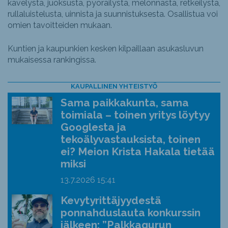
kävelystä, juoksusta, pyöräilystä, melonnasta, retkeilystä,
rullaluistelusta, uinnista ja suunnistuksesta. Osallistua voi
omien tavoitteiden mukaan.
Kuntien ja kaupunkien kesken kilpaillaan asukasluvun
mukaisessa rankingissa.
KAUPALLINEN YHTEISTYÖ
Sama paikkakunta, sama
toimiala – toinen yritys löytyy
Googlesta ja
tekoälyvastauksista, toinen
ei? Meion Krista Hakala tietää
miksi
13.7.2026
15:41
Kevytyrittäjyydestä
ponnahduslauta konkurssin
jälkeen: ”Palkkagurun