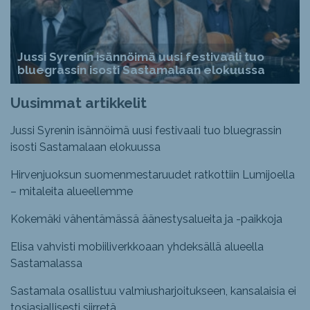
Jussi Syrenin isännöimä uusi festivaali tuo
bluegrassin isosti Sastamalaan elokuussa
Uusimmat artikkelit
Jussi Syrenin isännöimä uusi festivaali tuo bluegrassin
isosti Sastamalaan elokuussa
Hirvenjuoksun suomenmestaruudet ratkottiin Lumijoella
– mitaleita alueellemme
Kokemäki vähentämässä äänestysalueita ja -paikkoja
Elisa vahvisti mobiiliverkkoaan yhdeksällä alueella
Sastamalassa
Sastamala osallistuu valmiusharjoitukseen, kansalaisia ei
tosiasiallisesti siirretä