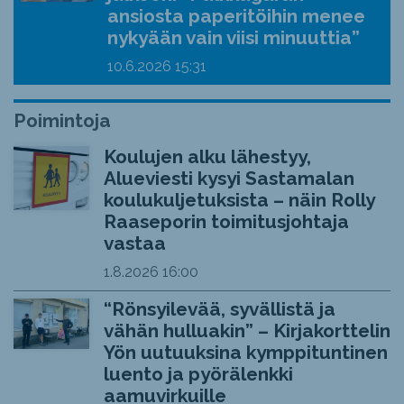
ansiosta paperitöihin menee
nykyään vain viisi minuuttia”
10.6.2026
15:31
Poimintoja
Koulujen alku lähestyy,
Alueviesti kysyi Sastamalan
koulukuljetuksista – näin Rolly
Raaseporin toimitusjohtaja
vastaa
1.8.2026
16:00
“Rönsyilevää, syvällistä ja
vähän hulluakin” – Kirjakorttelin
Yön uutuuksina kymppituntinen
luento ja pyörälenkki
aamuvirkuille