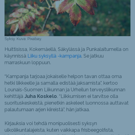
Syksy. Kuva: Pixabay.
Huittisissa, Kokemäellä, Säkylässä ja Punkalaitumella on
käynnissä
Liiku syksyllä -kampanja
. Se jatkuu
marraskuun loppuun.
“Kampanja tarjoaa jokaiselle helpon tavan ottaa oma
hetki liikkeelle ja samalla edistää jaksamista”, kertoo
Lounais-Suomen Liikunnan ja Urheilun terveysliikunnan
kehittäjä
Juha Koskelo
. “Liikkumisen ei tarvitse olla
suorituskeskeistä, pienetkin askeleet luonnossa auttavat
palautumaan arjen kiireistä”, hän jatkaa.
Kirjauksia voi tehdä monipuolisesti syksyn
ulkoliikuntalajeista, kuten vaikkapa frisbeegolfista,