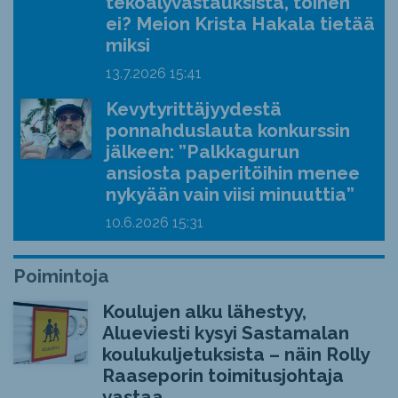
tekoälyvastauksista, toinen
ei? Meion Krista Hakala tietää
miksi
13.7.2026
15:41
Kevytyrittäjyydestä
ponnahduslauta konkurssin
jälkeen: ”Palkkagurun
ansiosta paperitöihin menee
nykyään vain viisi minuuttia”
10.6.2026
15:31
Poimintoja
Koulujen alku lähestyy,
Alueviesti kysyi Sastamalan
koulukuljetuksista – näin Rolly
Raaseporin toimitusjohtaja
vastaa