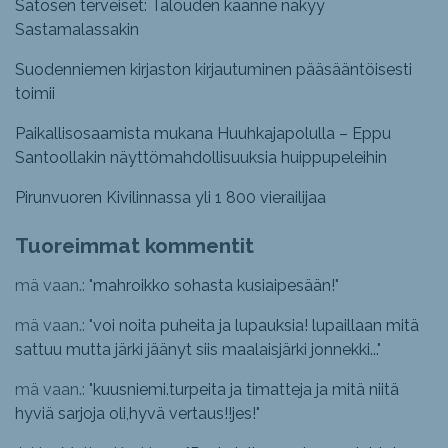
Satosen terveiset: Talouden käänne näkyy
Sastamalassakin
Suodenniemen kirjaston kirjautuminen pääsääntöisesti
toimii
Paikallisosaamista mukana Huuhkajapolulla – Eppu
Santoollakin näyttömahdollisuuksia huippupeleihin
Pirunvuoren Kivilinnassa yli 1 800 vierailijaa
Tuoreimmat kommentit
mä vaan.: "
mahroikko sohasta kusiaipesään!
"
mä vaan.: "
voi noita puheita ja lupauksia! lupaillaan mitä
sattuu mutta järki jäänyt siis maalaisjärki jonnekki...
"
mä vaan.: "
kuusniemi.turpeita ja timatteja ja mitä niitä
hyviä sarjoja oli,hyvä vertaus!!jes!
"