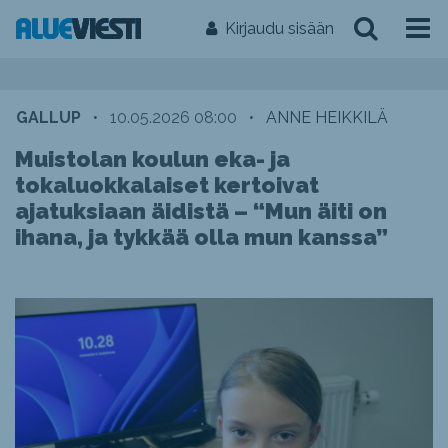
Kirjaudu sisään
GALLUP
•
10.05.2026 08:00
•
ANNE HEIKKILÄ
Muistolan koulun eka- ja
tokaluokkalaiset kertoivat
ajatuksiaan äidistä – “Mun äiti on
ihana, ja tykkää olla mun kanssa”