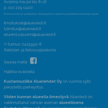
Avoinna ma-pe klo 8-16
p. 010 229 0400
(Puheluhinta on pelkästään matkapuhelu (mpm) tai paikallisverkkomaksu (pvm)
ilmoitukset@alueviesti.fi
toimitus@alueviesti.fi
etunimi.sukunimi@alueviesti.fi
Y-tunnus: 0415990-8
Rekisteri- ja tietosuojaseloste
Seuraa meitä
Hallitse evästeitä
Kustannusliike Aluelehdet Oy
on vuonna 1981
perustettu perheyritys.
Viiden kunnan alueella ilmestyvä
Alueviesti on
vakiinnuttanut vahvan aseman
alueellisena