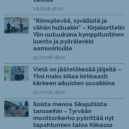
1.8.2026
16:00
“Rönsyilevää, syvällistä ja
vähän hulluakin” – Kirjakorttelin
Yön uutuuksina kymppituntinen
luento ja pyörälenkki
aamuvirkuille
31.7.2026
18:00
Vielä on jäätelökesää jäljellä –
Yksi maku kiilaa kirkkaasti
kärkeen aikuisten suosikkina
31.7.2026
16:00
Iloista menoa Sikajuhlista
tansseihin – Tyrvään
moottorikerho pyörittää nyt
tapahtumien taloa Kiikassa