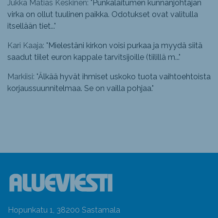
Jukka Matias Keskinen: "
Punkalaitumen kunnanjohtajan
virka on ollut tuulinen paikka. Odotukset ovat valitulla
itsellään tiet...
"
Kari Kaaja: "
Mielestäni kirkon voisi purkaa ja myydä siitä
saadut tiilet euron kappale tarvitsijoille (tiilillä m...
"
Markiisi: "
Älkää hyvät ihmiset uskoko tuota vaihtoehtoista
korjaussuunnitelmaa. Se on vailla pohjaa.
"
Hopunkatu 1, 38200 Sastamala