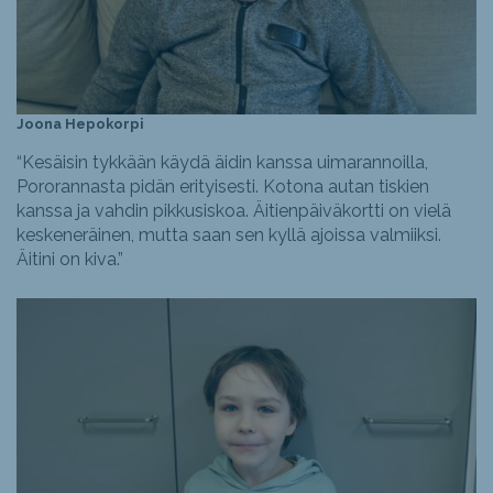
Joona Hepokorpi
“Kesäisin tykkään käydä äidin kanssa uimarannoilla,
Pororannasta pidän erityisesti. Kotona autan tiskien
kanssa ja vahdin pikkusiskoa. Äitienpäiväkortti on vielä
keskeneräinen, mutta saan sen kyllä ajoissa valmiiksi.
Äitini on kiva.”