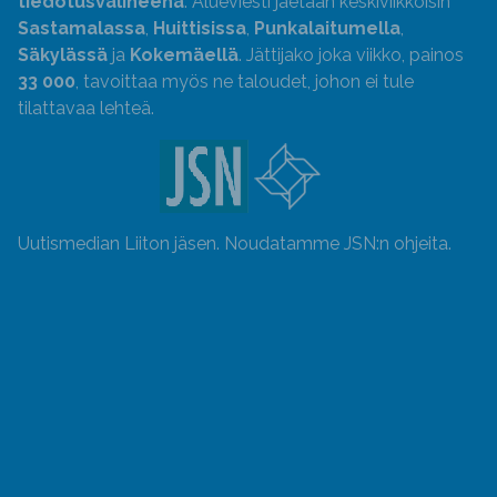
tiedotusvälineenä
. Alueviesti jaetaan keskiviikkoisin
Sastamalassa
,
Huittisissa
,
Punkalaitumella
,
Säkylässä
ja
Kokemäellä
. Jättijako joka viikko, painos
33 000
, tavoittaa myös ne taloudet, johon ei tule
tilattavaa lehteä.
Uutismedian Liiton jäsen. Noudatamme JSN:n ohjeita.