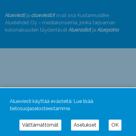
Alueviesti
ja
alueviesti.fi
ovat osa Kustannusliike
Aluelehdet Oy – mediakonsernia, jonka tarjoaman
kokonaisuuden täydentävät
Alueradiot
ja
Aluepaino
Alueviesti käyttää evästeitä:
Lue lisää
tietosuojaselosteestamme.
Välttämättömät
Asetukset
OK