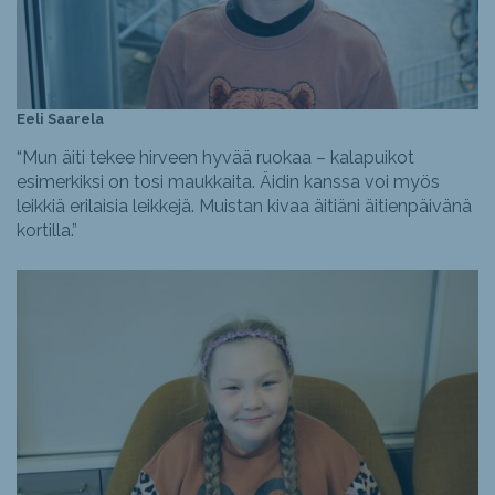
Eeli Saarela
“Mun äiti tekee hirveen hyvää ruokaa – kalapuikot
esimerkiksi on tosi maukkaita. Äidin kanssa voi myös
leikkiä erilaisia leikkejä. Muistan kivaa äitiäni äitienpäivänä
kortilla.”