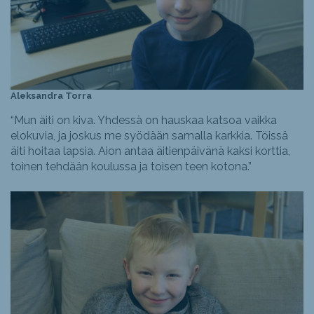
Aleksandra Torra
“Mun äiti on kiva. Yhdessä on hauskaa katsoa vaikka
elokuvia, ja joskus me syödään samalla karkkia. Töissä
äiti hoitaa lapsia. Aion antaa äitienpäivänä kaksi korttia,
toinen tehdään koulussa ja toisen teen kotona.”