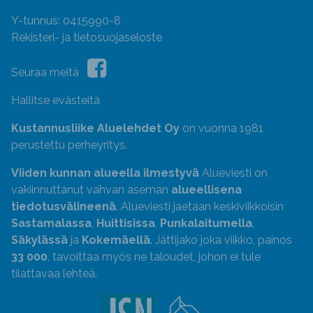
Y-tunnus: 0415990-8
Rekisteri- ja tietosuojaseloste
Seuraa meitä
Hallitse evästeitä
Kustannusliike Aluelehdet Oy
on vuonna 1981
perustettu perheyritys.
Viiden kunnan alueella ilmestyvä
Alueviesti on
vakiinnuttanut vahvan aseman
alueellisena
tiedotusvälineenä
. Alueviesti jaetaan keskiviikkoisin
Sastamalassa
,
Huittisissa
,
Punkalaitumella
,
Säkylässä
ja
Kokemäellä
. Jättijako joka viikko, painos
33 000
, tavoittaa myös ne taloudet, johon ei tule
tilattavaa lehteä.