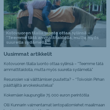
Kotovuoren tilalla luonto ottaa syliinsä –
”Teemme tätä ammattitaidolla, mutta myös
suurella sydämellä.”
Uusimmat artikkelit
Kotovuoren tilalla luonto ottaa syliinsä – ”Teemme tätä
ammattitaidolla, mutta myös suurella sydämellä.”
Resurssien vai välittämisen puutetta? – “Toivoisin Pirhan
päättäjiltä arvokeskustelua”
Kokemäen kaupungille 75 000 euron perintötila
Olli Kunnarin valmentamat lentopallomiehet maailmaan