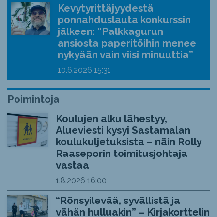
Kevytyrittäjyydestä
ponnahduslauta konkurssin
jälkeen: ”Palkkagurun
ansiosta paperitöihin menee
nykyään vain viisi minuuttia”
10.6.2026
15:31
Poimintoja
Koulujen alku lähestyy,
Alueviesti kysyi Sastamalan
koulukuljetuksista – näin Rolly
Raaseporin toimitusjohtaja
vastaa
1.8.2026
16:00
“Rönsyilevää, syvällistä ja
vähän hulluakin” – Kirjakorttelin