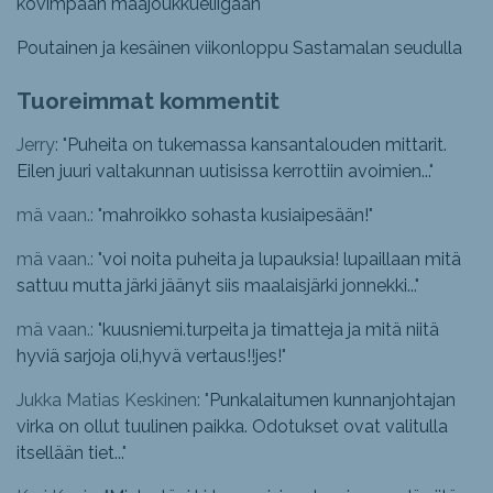
kovimpaan maajoukkueliigaan
Poutainen ja kesäinen viikonloppu Sastamalan seudulla
Tuoreimmat kommentit
Jerry: "
Puheita on tukemassa kansantalouden mittarit.
Eilen juuri valtakunnan uutisissa kerrottiin avoimien...
"
mä vaan.: "
mahroikko sohasta kusiaipesään!
"
mä vaan.: "
voi noita puheita ja lupauksia! lupaillaan mitä
sattuu mutta järki jäänyt siis maalaisjärki jonnekki...
"
mä vaan.: "
kuusniemi.turpeita ja timatteja ja mitä niitä
hyviä sarjoja oli,hyvä vertaus!!jes!
"
Jukka Matias Keskinen: "
Punkalaitumen kunnanjohtajan
virka on ollut tuulinen paikka. Odotukset ovat valitulla
itsellään tiet...
"