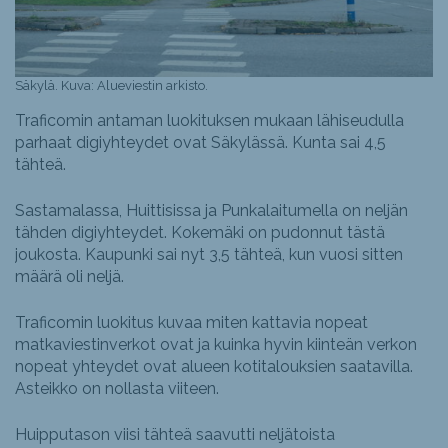
Säkylä. Kuva: Alueviestin arkisto.
Traficomin antaman luokituksen mukaan lähiseudulla
parhaat digiyhteydet ovat Säkylässä. Kunta sai 4,5
tähteä.
Sastamalassa, Huittisissa ja Punkalaitumella on neljän
tähden digiyhteydet. Kokemäki on pudonnut tästä
joukosta. Kaupunki sai nyt 3,5 tähteä, kun vuosi sitten
määrä oli neljä.
Traficomin luokitus kuvaa miten kattavia nopeat
matkaviestinverkot ovat ja kuinka hyvin kiinteän verkon
nopeat yhteydet ovat alueen kotitalouksien saatavilla.
Asteikko on nollasta viiteen.
Huipputason viisi tähteä saavutti neljätoista