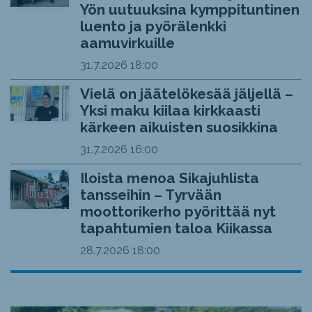
Yön uutuuksina kymppituntinen
luento ja pyörälenkki
aamuvirkuille
31.7.2026
18:00
Vielä on jäätelökesää jäljellä –
Yksi maku kiilaa kirkkaasti
kärkeen aikuisten suosikkina
31.7.2026
16:00
Iloista menoa Sikajuhlista
tansseihin – Tyrvään
moottorikerho pyörittää nyt
tapahtumien taloa Kiikassa
28.7.2026
18:00