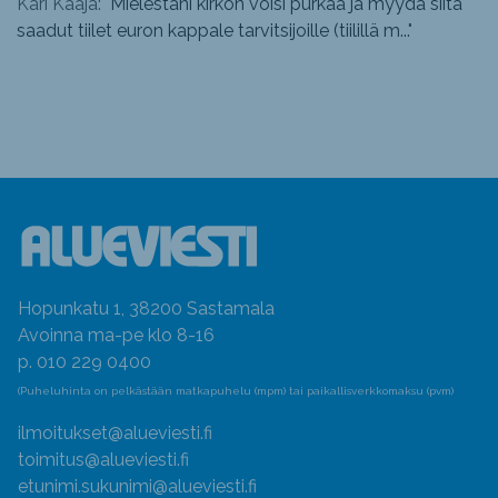
Kari Kaaja: "
Mielestäni kirkon voisi purkaa ja myydä siitä
saadut tiilet euron kappale tarvitsijoille (tiilillä m...
"
Hopunkatu 1, 38200 Sastamala
Avoinna ma-pe klo 8-16
p. 010 229 0400
(Puheluhinta on pelkästään matkapuhelu (mpm) tai paikallisverkkomaksu (pvm)
ilmoitukset@alueviesti.fi
toimitus@alueviesti.fi
etunimi.sukunimi@alueviesti.fi