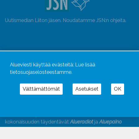
Uutismedian Liiton jäsen. Noudatamme JSN:n ohjeita.
Alueviesti käyttää evästeitä:
Lue lisää
tietosuojaselosteestamme.
Välttämättömät
Asetukset
OK
Alueviesti
ja
alueviesti.fi
ovat osa Kustannusliike
Aluelehdet Oy – mediakonsernia, jonka tarjoaman
kokonaisuuden täydentävät
Alueradiot
ja
Aluepaino