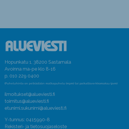
Hopunkatu 1, 38200 Sastamala
Avoinna ma-pe klo 8-16
p. 010 229 0400
(Puheluhinta on pelkästään matkapuhelu (mpm) tai paikallisverkkomaksu (pvm)
ilmoitukset@alueviesti.fi
toimitus@alueviesti.fi
etunimi.sukunimi@alueviesti.fi
Y-tunnus: 0415990-8
Rekisteri- ja tietosuojaseloste