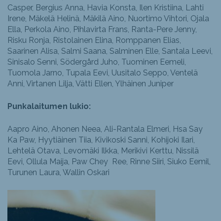
Casper, Bergius Anna, Havia Konsta, Ilen Kristiina, Lahti
Irene, Mäkelä Helinä, Mäkilä Aino, Nuortimo Vihtori, Ojala
Ella, Perkola Aino, Pihlavirta Frans, Ranta-Pere Jenny,
Risku Ronja, Ristolainen Elina, Romppanen Elias,
Saarinen Alisa, Salmi Saana, Salminen Elle, Santala Leevi,
Sinisalo Senni, Södergård Juho, Tuominen Eemeli,
Tuomola Jarno, Tupala Eevi, Uusitalo Seppo, Ventelä
Anni, Virtanen Lilja, Vätti Ellen, Ylhäinen Juniper
Punkalaitumen lukio:
Aapro Aino, Ahonen Neea, Ali-Rantala Elmeri, Hsa Say
Ka Paw, Hyytiäinen Tiia, Kivikoski Sanni, Kohijoki Ilari,
Lehtelä Otava, Levomäki Ilkka, Merikivi Kerttu, Nissilä
Eevi, Ollula Maija, Paw Chey Ree, Rinne Siiri, Siuko Eemil,
Turunen Laura, Wallin Oskari