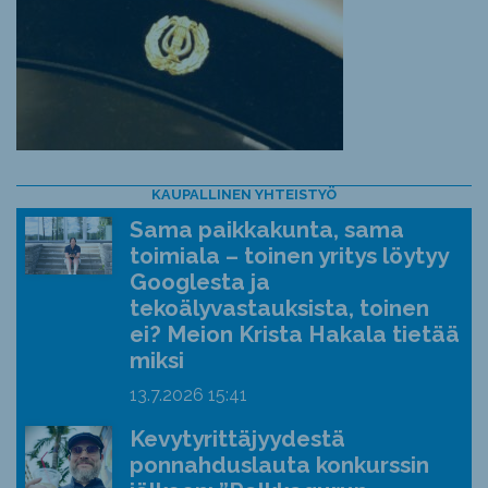
KAUPALLINEN YHTEISTYÖ
Sama paikkakunta, sama
toimiala – toinen yritys löytyy
Googlesta ja
tekoälyvastauksista, toinen
ei? Meion Krista Hakala tietää
miksi
13.7.2026
15:41
Kevytyrittäjyydestä
ponnahduslauta konkurssin