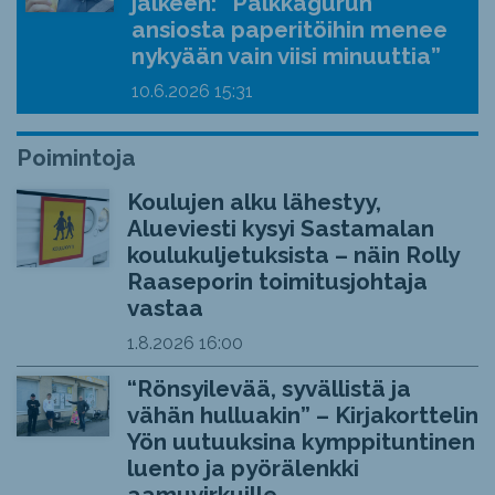
jälkeen: ”Palkkagurun
ansiosta paperitöihin menee
nykyään vain viisi minuuttia”
10.6.2026
15:31
Poimintoja
Koulujen alku lähestyy,
Alueviesti kysyi Sastamalan
koulukuljetuksista – näin Rolly
Raaseporin toimitusjohtaja
vastaa
1.8.2026
16:00
“Rönsyilevää, syvällistä ja
vähän hulluakin” – Kirjakorttelin
Yön uutuuksina kymppituntinen
luento ja pyörälenkki
aamuvirkuille