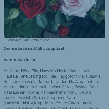
Kuvituskuva, Alueviestin arkisto
Onnea kevään 2026 ylioppilaat!
Vammalan lukio:
Ahti Noe, Dörig Ella, Haavisto Neela, Haunia Kalle,
Hautala Taneli, Hongisto Hilja, Häggblom Maija, Jalava
Sofia, Jokela Venla, Joona Taavi, Junttila Aino, Junttila
Anniina, Järvinen Aapeli,Järvinen Oliver, Järvinen Sonja,
Kaasalainen Moona, Kankaanniemi Manu, Kauppi
Tuukka, Koivisto Saima, Koppanen Aatu
(kaksoistutkinto),Korpi Jouni, Kouvo Aaron, Laurila
Eveliina, Lehtinen Mikael, Liuha Veeti, Lukashov Jegor,