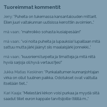
Tuoreimmat kommentit
Jerry: "
Puheita on tukemassa kansantalouden mittarit.
Eilen juuri valtakunnan uutisissa kerrottiin avoimien...
"
mä vaan.: "
mahroikko sohasta kusiaipesään!
"
mä vaan.: "
voi noita puheita ja lupauksia! lupaillaan mitä
sattuu mutta järki jäänyt siis maalaisjärki jonnekki...
"
mä vaan.: "
kuusniemi.turpeita ja timatteja ja mitä niitä
hyviä sarjoja oli,hyvä vertaus!!jes!
"
Jukka Matias Keskinen: "
Punkalaitumen kunnanjohtajan
virka on ollut tuulinen paikka. Odotukset ovat valitulla
itsellään tiet...
"
Kari Kaaja: "
Mielestäni kirkon voisi purkaa ja myydä siitä
saadut tiilet euron kappale tarvitsijoille (tiilillä m...
"