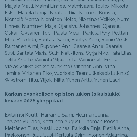
Maijala Matti, Malmi Linnea, Malmivaara Touko, Mikkola
Esko, Mäkelä Ranja, Naatula Riia, Niemelä Konsta,
Niemelä Manta, Nieminen Netta, Nieminen Veikko, Nurmi
Linnea, Nurminen Maija, Ojansivu Johannes, Ojansuu
Oskari, Oksanen Topi, Pajala Meeri, Parikka Pyry, Pelttari
Miro, Polo Iida, Poutala Sanni, Pöntys Aatu, Rainio Veikko,
Rantanen Armi, Ruponen Anni, Saarela Anna, Saarela
Suvi, Santala Maria, Sulin Nelli-Ilona, Syrjä Niko, Tala Elias,
Telilä Anette, Vainiola Vilja-Lotta, Vainiomäki Emilia,
Vieras Veikka (kaksoistutkinto), Viitanen Anni, Virta
Jemina, Virtanen Tiko, Vuorisalo Teemu (kaksoistutkinto),
Wikström Tiltu, Ylijoki Milla, Ylinen Arttu, Ylinen Lauri
Karkun evankelisen opiston lukion (aikuislukio)
kevään 2026 ylioppilaat:
Evilampi Kuutti, Harramo Sami, Hellman Jenna,
Järvensivu Jade, Kettunen August, Lindman Roosa,
Mettänen Elias, Naski Joonas, Parkkila Pinja, Pietilä Anna,
Pääkkönen Ruut, Uusi-Kerttula Saimi, Ylönen Adalmina,