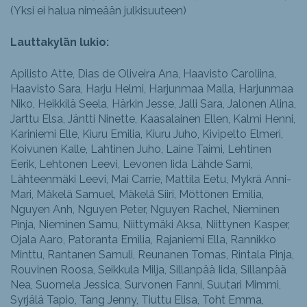
(Yksi ei halua nimeään julkisuuteen)
Lauttakylän lukio:
Apilisto Atte, Dias de Oliveira Ana, Haavisto Caroliina,
Haavisto Sara, Harju Helmi, Harjunmaa Malla, Harjunmaa
Niko, Heikkilä Seela, Härkin Jesse, Jalli Sara, Jalonen Alina,
Jarttu Elsa, Jäntti Ninette, Kaasalainen Ellen, Kalmi Henni,
Kariniemi Elle, Kiuru Emilia, Kiuru Juho, Kivipelto Elmeri,
Koivunen Kalle, Lahtinen Juho, Laine Taimi, Lehtinen
Eerik, Lehtonen Leevi, Levonen Iida Lähde Sami,
Lähteenmäki Leevi, Mai Carrie, Mattila Eetu, Mykrä Anni-
Mari, Mäkelä Samuel, Mäkelä Siiri, Möttönen Emilia,
Nguyen Anh, Nguyen Peter, Nguyen Rachel, Nieminen
Pinja, Nieminen Samu, Niittymäki Aksa, Niittynen Kasper,
Ojala Aaro, Patoranta Emilia, Rajaniemi Ella, Rannikko
Minttu, Rantanen Samuli, Reunanen Tomas, Rintala Pinja,
Rouvinen Roosa, Seikkula Milja, Sillanpää Iida, Sillanpää
Nea, Suomela Jessica, Survonen Fanni, Suutari Mimmi,
Syrjälä Tapio, Tang Jenny, Tiuttu Elisa, Toht Emma,