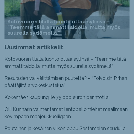
Kotovuoren tilalla luonto ottaa syliinsä –
”Teemme tätä ammattitaidolla, mutta myös
suurella sydämellä.”
Uusimmat artikkelit
Kotovuoren tilalla luonto ottaa syliinsä – ”Teemme tätä
ammattitaidolla, mutta myös suurella sydämellä.”
Resurssien vai välittämisen puutetta? – “Toivoisin Pirhan
päättäjiltä arvokeskustelua”
Kokemäen kaupungille 75 000 euron perintötila
Olli Kunnarin valmentamat lentopallomiehet maailmaan
kovimpaan maajoukkueliigaan
Poutainen ja kesäinen viikonloppu Sastamalan seudulla