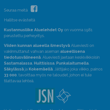
Seuraa meitä
Hallitse evästeitä
Kustannusliike Aluelehdet Oy
on vuonna 1981
perustettu perheyritys.
Viiden kunnan alueella ilmestyvä
Alueviesti on
vakiinnuttanut vahvan aseman
alueellisena
tiedotusvälineenä
. Alueviesti jaetaan keskiviikkoisin
Sastamalassa
,
Huittisissa
,
Punkalaitumella
,
Säkylässä
ja
Kokemäellä
. Jättijako joka viikko, painos
33 000
, tavoittaa myös ne taloudet, johon ei tule
tilattavaa lehteä.