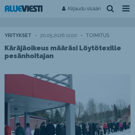
Kirjaudu sisään
YRITYKSET
•
20.05.2026 11:00
•
TOIMITUS
Käräjäoikeus määräsi Löytötexille
pesänhoitajan