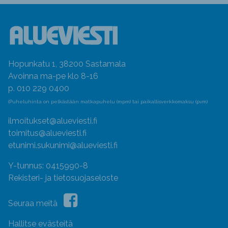
Hopunkatu 1, 38200 Sastamala
Avoinna ma-pe klo 8-16
p. 010 229 0400
(Puheluhinta on pelkästään matkapuhelu (mpm) tai paikallisverkkomaksu (pvm)
ilmoitukset@alueviesti.fi
toimitus@alueviesti.fi
etunimi.sukunimi@alueviesti.fi
Y-tunnus: 0415990-8
Rekisteri- ja tietosuojaseloste
Seuraa meitä
Hallitse evästeitä