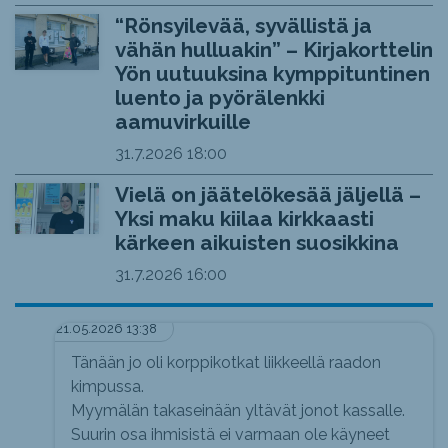
“Rönsyilevää, syvällistä ja
vähän hulluakin” – Kirjakorttelin
Yön uutuuksina kymppituntinen
luento ja pyörälenkki
aamuvirkuille
31.7.2026
18:00
Vielä on jäätelökesää jäljellä –
Yksi maku kiilaa kirkkaasti
kärkeen aikuisten suosikkina
31.7.2026
16:00
21.05.2026 13:38
Tänään jo oli korppikotkat liikkeellä raadon
kimpussa.
Myymälän takaseinään yltävät jonot kassalle.
Suurin osa ihmisistä ei varmaan ole käyneet