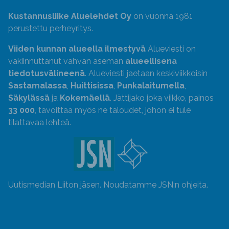
Kustannusliike Aluelehdet Oy
on vuonna 1981
perustettu perheyritys.
Viiden kunnan alueella ilmestyvä
Alueviesti on
vakiinnuttanut vahvan aseman
alueellisena
tiedotusvälineenä
. Alueviesti jaetaan keskiviikkoisin
Sastamalassa
,
Huittisissa
,
Punkalaitumella
,
Säkylässä
ja
Kokemäellä
. Jättijako joka viikko, painos
33 000
, tavoittaa myös ne taloudet, johon ei tule
tilattavaa lehteä.
Uutismedian Liiton jäsen. Noudatamme JSN:n ohjeita.