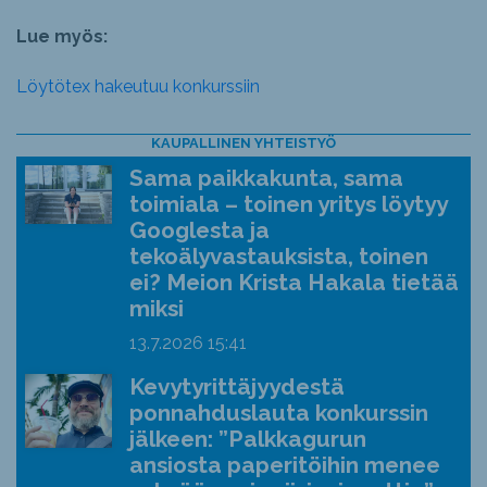
Lue myös:
Löytötex hakeutuu konkurssiin
KAUPALLINEN YHTEISTYÖ
Sama paikkakunta, sama
toimiala – toinen yritys löytyy
Googlesta ja
tekoälyvastauksista, toinen
ei? Meion Krista Hakala tietää
miksi
13.7.2026
15:41
Kevytyrittäjyydestä
ponnahduslauta konkurssin
jälkeen: ”Palkkagurun
ansiosta paperitöihin menee