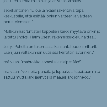
joku kertoi mitä milloinkin ja artsi sastamalas...
"
sepekantonen: "
Ei ole lainkaan rakentava tapa
keskustella, että esittää jonkun väitteen ja väitteen
perustelemisen...
"
Mullikuhnuri: "
Entisten kappelien kaikki myytävä onkin jo
laitettu lihoiksi. Harmillisesti rakennussuojelu haittaa...
"
Jerry: "
Puheita on tukemassa kansantalouden mittarit.
Eilen juuri valtakunnan uutisissa kerrottiin avoimien...
"
mä vaan.: "
mahroikko sohasta kusiaipesään!
"
mä vaan.: "
voi noita puheita ja lupauksia! lupaillaan mitä
sattuu mutta järki jäänyt siis maalaisjärki jonnekki...
"