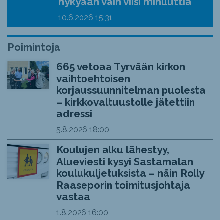
nykyään vain viisi minuuttia”
10.6.2026
15:31
Poimintoja
665 vetoaa Tyrvään kirkon
vaihtoehtoisen
korjaussuunnitelman puolesta
– kirkkovaltuustolle jätettiin
adressi
5.8.2026
18:00
Koulujen alku lähestyy,
Alueviesti kysyi Sastamalan
koulukuljetuksista – näin Rolly
Raaseporin toimitusjohtaja
vastaa
1.8.2026
16:00