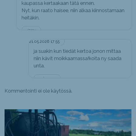
kaupassa kertaakaan tätä ennen.
Nyt, kun raato haisee, niin alkaa kiinnostamaan
heitäkin.
Jerry
21.05.2026 17:55
ja suakin kun tiedät kertoa jonon mittaa
niin kävit moikkaamassa!koita ny saada
unta.
mä vaan.
Kommentointi ei ole käytössä.