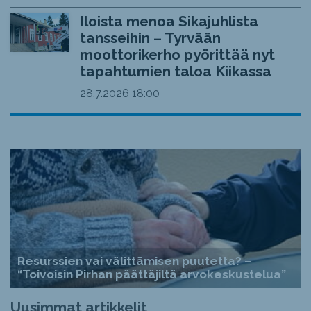
Iloista menoa Sikajuhlista
tansseihin – Tyrvään
moottorikerho pyörittää nyt
tapahtumien taloa Kiikassa
28.7.2026
18:00
Resurssien vai välittämisen puutetta? –
“Toivoisin Pirhan päättäjiltä arvokeskustelua”
Uusimmat artikkelit