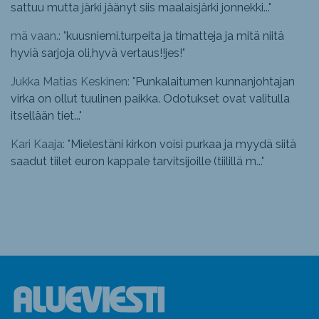
sattuu mutta järki jäänyt siis maalaisjärki jonnekki...
"
mä vaan.: "
kuusniemi.turpeita ja timatteja ja mitä niitä
hyviä sarjoja oli,hyvä vertaus!!jes!
"
Jukka Matias Keskinen: "
Punkalaitumen kunnanjohtajan
virka on ollut tuulinen paikka. Odotukset ovat valitulla
itsellään tiet...
"
Kari Kaaja: "
Mielestäni kirkon voisi purkaa ja myydä siitä
saadut tiilet euron kappale tarvitsijoille (tiilillä m...
"