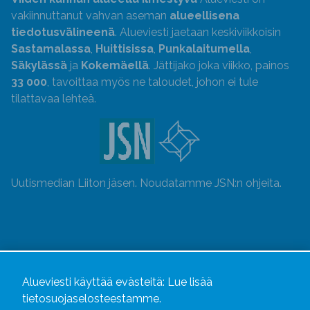
vakiinnuttanut vahvan aseman
alueellisena
tiedotusvälineenä
. Alueviesti jaetaan keskiviikkoisin
Sastamalassa
,
Huittisissa
,
Punkalaitumella
,
Säkylässä
ja
Kokemäellä
. Jättijako joka viikko, painos
33 000
, tavoittaa myös ne taloudet, johon ei tule
tilattavaa lehteä.
Uutismedian Liiton jäsen. Noudatamme JSN:n ohjeita.
Alueviesti käyttää evästeitä:
Lue lisää
tietosuojaselosteestamme.