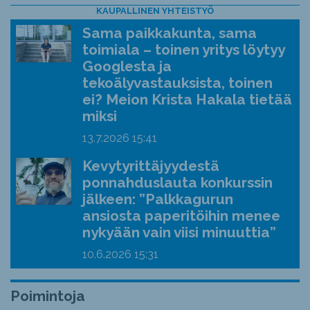
KAUPALLINEN YHTEISTYÖ
Sama paikkakunta, sama
toimiala – toinen yritys löytyy
Googlesta ja
tekoälyvastauksista, toinen
ei? Meion Krista Hakala tietää
miksi
13.7.2026
15:41
Kevytyrittäjyydestä
ponnahduslauta konkurssin
jälkeen: ”Palkkagurun
ansiosta paperitöihin menee
nykyään vain viisi minuuttia”
10.6.2026
15:31
Poimintoja