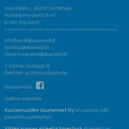
Hopunkatu 1, 38200 Sastamala
Avoinna ma-pe klo 8-16
p. 010 229 0400
(Puheluhinta on pelkästään matkapuhelu (mpm) tai paikallisverkkomaksu (pvm)
ilmoitukset@alueviesti.fi
toimitus@alueviesti.fi
etunimi.sukunimi@alueviesti.fi
Y-tunnus: 0415990-8
Rekisteri- ja tietosuojaseloste
Seuraa meitä
Hallitse evästeitä
Kustannusliike Aluelehdet Oy
on vuonna 1981
perustettu perheyritys.
Viiden kunnan alueella ilmestyvä
Alueviesti on