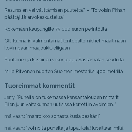
Resurssien vai välittämisen puutetta? – “Toivoisin Pirhan
päättäjiltä arvokeskustelua”
Kokemäen kaupungille 75 000 euron perintötila
Olli Kunnarin valmentamat lentopallomiehet maailmaan
kovimpaan maajoukkueliigaan
Poutainen ja kesäinen viikonloppu Sastamalan seudulla
Milla Ritvonen nuorten Suomen mestariksi 400 metrillä
Tuoreimmat kommentit
Jerry: "
Puheita on tukemassa kansantalouden mittarit.
Eilen juuri valtakunnan uutisissa kerrottiin avoimien...
"
mä vaan.: "
mahroikko sohasta kusiaipesään!
"
mä vaan.: "
voi noita puheita ja lupauksia! lupaillaan mitä