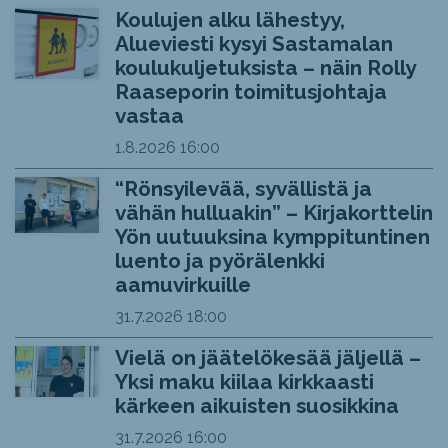
Koulujen alku lähestyy,
Alueviesti kysyi Sastamalan
koulukuljetuksista – näin Rolly
Raaseporin toimitusjohtaja
vastaa
1.8.2026
16:00
“Rönsyilevää, syvällistä ja
vähän hulluakin” – Kirjakorttelin
Yön uutuuksina kymppituntinen
luento ja pyörälenkki
aamuvirkuille
31.7.2026
18:00
Vielä on jäätelökesää jäljellä –
Yksi maku kiilaa kirkkaasti
kärkeen aikuisten suosikkina
31.7.2026
16:00