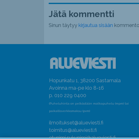
Jätä kommentti
Sinun täytyy
kirjautua sisään
kommentoi
Hopunkatu 1, 38200 Sastamala
Avoinna ma-pe klo 8-16
p. 010 229 0400
(Puheluhinta on pelkästään matkapuhelu (mpm) tai
paikallisverkkomaksu (pvm)
ilmoitukset@alueviesti.fi
toimitus@alueviesti.fi
etunimi.sukunimi@alueviesti.fi