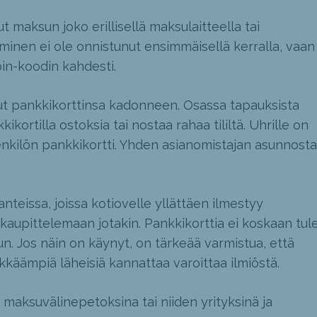
 maksun joko erillisellä maksulaitteella tai
minen ei ole onnistunut ensimmäisellä kerralla, vaan
in-koodin kahdesti.
ut pankkikorttinsa kadonneen. Osassa tapauksista
ikortilla ostoksia tai nostaa rahaa tililtä. Uhrille on
nkilön pankkikortti. Yhden asianomistajan asunnosta 
anteissa, joissa kotiovelle yllättäen ilmestyy
aupittelemaan jotakin. Pankkikorttia ei koskaan tul
n. Jos näin on käynyt, on tärkeää varmistua, että
kkäämpiä läheisiä kannattaa varoittaa ilmiöstä.
 maksuvälinepetoksina tai niiden yrityksinä ja