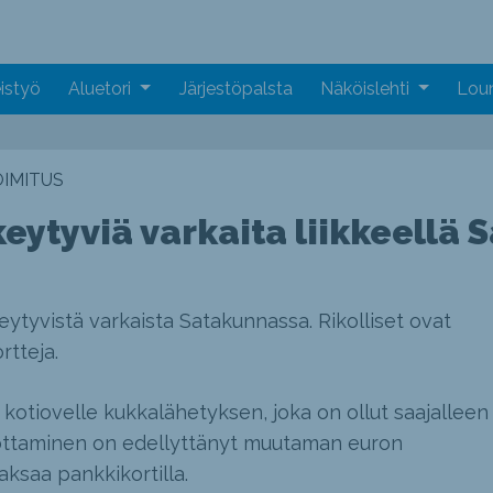
istyö
Aluetori
Järjestöpalsta
Näköislehti
Loun
IMITUS
eytyviä varkaita liikkeellä
keytyvistä varkaista Satakunnassa. Rikolliset ovat
tteja.
kotiovelle kukkalähetyksen, joka on ollut saajalleen
nottaminen on edellyttänyt muutaman euron
ksaa pankkikortilla.