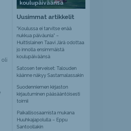
koulupäiväänsä
Uusimmat artikkelit
”Koulussa ei tarvitse enää
nukkua päiväunia” –
Huittislainen Taavi Järä odottaa
jo innolla ensimmäistä
koulupäiväänsä
oli
Satosen terveiset: Talouden
käänne näkyy Sastamalassakin
Suodenniemen kirjaston
e
kirjautuminen pääsääntöisesti
toimii
Paikallisosaamista mukana
Huuhkajapolulla – Eppu
Santoollakin