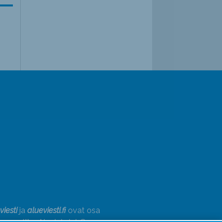
viesti
ja
alueviesti.fi
ovat osa