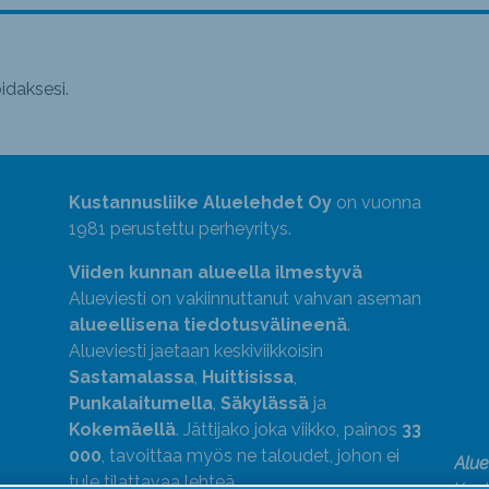
daksesi.
Kustannusliike Aluelehdet Oy
on vuonna
1981 perustettu perheyritys.
Viiden kunnan alueella ilmestyvä
Alueviesti on vakiinnuttanut vahvan aseman
alueellisena tiedotusvälineenä
.
Alueviesti jaetaan keskiviikkoisin
Sastamalassa
,
Huittisissa
,
Punkalaitumella
,
Säkylässä
ja
Kokemäellä
. Jättijako joka viikko, painos
33
000
, tavoittaa myös ne taloudet, johon ei
Alue
tule tilattavaa lehteä.