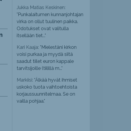
Jukka Matias Keskinen:
"
Punkalaitumen kunnanjohtajan
virka on ollut tuulinen paikka.
Odotukset ovat valitulla
n
itsellään tiet...
"
Kari Kaaja: "
Mielestäni kirkon
voisi purkaa ja myydä siitä
saadut tiilet euron kappale
tarvitsijoille (tiilillä m...
"
Markiisi: "
Älkää hyvät ihmiset
uskoko tuota vaihtoehtoista
korjaussuunnitelmaa. Se on
vailla pohjaa.
"