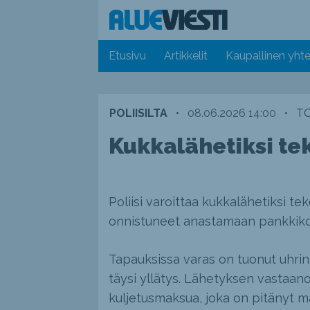
Etusivu
Artikkelit
Kaupallinen yhte
POLIISILTA
•
08.06.2026 14:00
•
TO
Kukkalähetiksi tek
Poliisi varoittaa kukkalähetiksi te
onnistuneet anastamaan pankkikor
Tapauksissa varas on tuonut uhrin 
täysi yllätys. Lähetyksen vastaa
kuljetusmaksua, joka on pitänyt ma