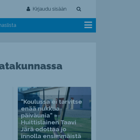
Kirjaudu sisään
aslista
 Satakunnassa
”Koulussa ei tarvitse
enää nukkua
päiväunia” –
Huittislainen Taavi
Järä odottaa jo
innolla ensimmäistä