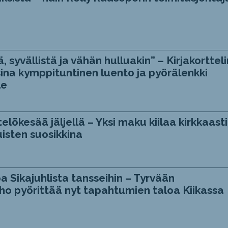
, syvällistä ja vähän hulluakin” – Kirjakortteli
ina kymppituntinen luento ja pyörälenkki
le
telökesää jäljellä – Yksi maku kiilaa kirkkaasti
isten suosikkina
a Sikajuhlista tansseihin – Tyrvään
ho pyörittää nyt tapahtumien taloa Kiikassa