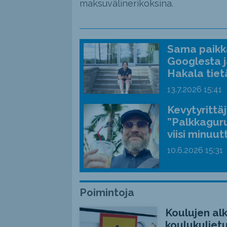
maksuvälinerikoksina.
Sama paikka
Googlesta j
Hakala tiet
13.7.2026
15:41
Kevytyrittä
”Palkkaguru
viisi minuut
10.6.2026
15:31
Poimintoja
Koulujen alk
koulukuljetu