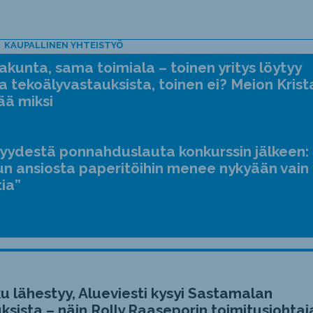
KAUPALLINEN YHTEISTYÖ
kunta, sama toimiala – toinen yritys löytyy
a tekoälyvastauksista, toinen ei? Meion Krist
ää miksi
jyydestä ponnahduslauta konkurssin jälkeen:
n ansiosta paperitöihin menee nykyään vain
tia”
u lähestyy, Alueviesti kysyi Sastamalan
ksista – näin Rolly Raaseporin toimitusjohtaj