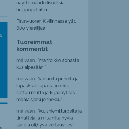
näyttömahdollisuuksia
huippupeleihin
Pirunvuoren Kivilinnassa yli 1
800 vierailijaa
a
Tuoreimmat
kommentit
mä vaan.: "
mahroikko sohasta
kusiaipesään!
"
mä vaan.: "
voi noita puheita ja
lupauksia! lupaillaan mitä
sattuu mutta järki jäänyt siis
maalaisjärki jonnekki...
"
mä vaan.: "
kuusniemi.turpeita ja
timatteja ja mitä niitä hyviä
sarjoja oli,hyvä vertaus!!jes!
"
a