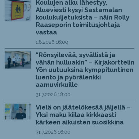
Koulujen alku lähestyy,
Alueviesti kysyi Sastamalan
koulukuljetuksista – näin Rolly
Raaseporin toimitusjohtaja
vastaa
1.8.2026
16:00
“Rönsyilevää, syvällistä ja
vähän hulluakin” – Kirjakorttelin
Yön uutuuksina kymppituntinen
luento ja pyörälenkki
aamuvirkuille
31.7.2026
18:00
Vielä on jäätelökesää jäljellä –
Yksi maku kiilaa kirkkaasti
kärkeen aikuisten suosikkina
31.7.2026
16:00