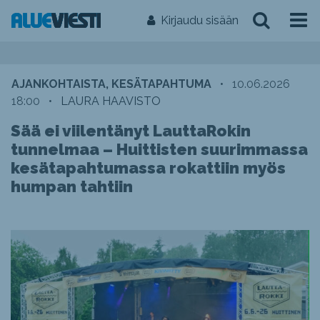
Kirjaudu sisään
AJANKOHTAISTA, KESÄTAPAHTUMA
•
10.06.2026
18:00
•
LAURA HAAVISTO
Sää ei viilentänyt LauttaRokin
tunnelmaa – Huittisten suurimmassa
kesätapahtumassa rokattiin myös
humpan tahtiin