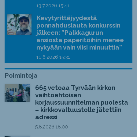
13.7.2026
15:41
Kevytyrittäjyydestä
ponnahduslauta konkurssin
jälkeen: ”Palkkagurun
ansiosta paperitöihin menee
nykyään vain viisi minuuttia”
10.6.2026
15:31
Poimintoja
665 vetoaa Tyrvään kirkon
vaihtoehtoisen
korjaussuunnitelman puolesta
– kirkkovaltuustolle jätettiin
adressi
5.8.2026
18:00