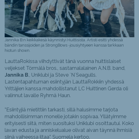
Jannika B:n keikkakesä käynnistyi Huittisista. Artisti esitti yhdessä
bändin tanssijoiden ja StrongBows -jousiyhtyeen kanssa tarkkaan
hiotun shown.
LauttaRokissa viihdyttivät tänä vuonna huittislaiset
veljekset Törmälä bros., sastamalalainen A.N.B. band,
Jannika B
., Uniklubi ja Steve `N´Seagulls.
Lastentapahtuman esiintyjän LauttaRokkiin yhdessä
Yrittäjien kanssa mahdollistanut LC Huittinen Gerda oli
valinnut lavalle Ryhmä Haun.
”Esiintyjiä mietittiin tarkasti, sillä halusimme tarjota
mahdollisimman monelle jotakin sopivaa. Yllätyimme
erityisesti siitä, miten suosituksi Uniklubi osoittautui. Koko
lavan edusta ja anniskelualue olivat aivan täynnä ihmisiä
siinä vaiheessa iltaa”, Suomela kertoo.