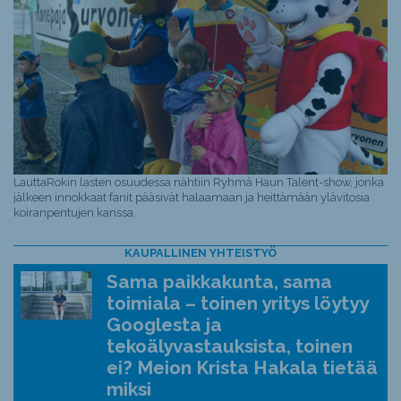
LauttaRokin lasten osuudessa nähtiin Ryhmä Haun Talent-show, jonka
jälkeen innokkaat fanit pääsivät halaamaan ja heittämään ylävitosia
koiranpentujen kanssa.
KAUPALLINEN YHTEISTYÖ
Sama paikkakunta, sama
toimiala – toinen yritys löytyy
Googlesta ja
tekoälyvastauksista, toinen
ei? Meion Krista Hakala tietää
miksi