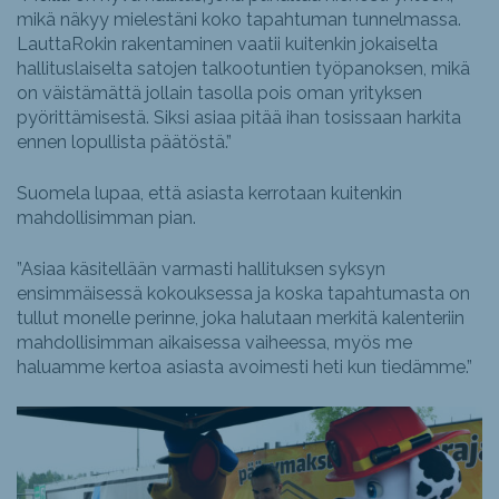
mikä näkyy mielestäni koko tapahtuman tunnelmassa.
LauttaRokin rakentaminen vaatii kuitenkin jokaiselta
hallituslaiselta satojen talkootuntien työpanoksen, mikä
on väistämättä jollain tasolla pois oman yrityksen
pyörittämisestä. Siksi asiaa pitää ihan tosissaan harkita
ennen lopullista päätöstä.”
Suomela lupaa, että asiasta kerrotaan kuitenkin
mahdollisimman pian.
”Asiaa käsitellään varmasti hallituksen syksyn
ensimmäisessä kokouksessa ja koska tapahtumasta on
tullut monelle perinne, joka halutaan merkitä kalenteriin
mahdollisimman aikaisessa vaiheessa, myös me
haluamme kertoa asiasta avoimesti heti kun tiedämme.”