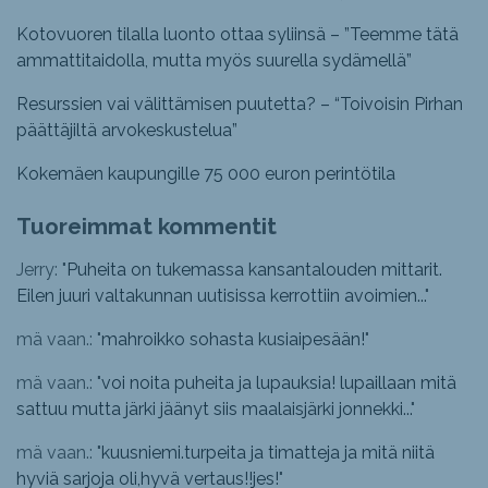
Kotovuoren tilalla luonto ottaa syliinsä – ”Teemme tätä
ammattitaidolla, mutta myös suurella sydämellä”
Resurssien vai välittämisen puutetta? – “Toivoisin Pirhan
päättäjiltä arvokeskustelua”
Kokemäen kaupungille 75 000 euron perintötila
Tuoreimmat kommentit
Jerry: "
Puheita on tukemassa kansantalouden mittarit.
Eilen juuri valtakunnan uutisissa kerrottiin avoimien...
"
mä vaan.: "
mahroikko sohasta kusiaipesään!
"
mä vaan.: "
voi noita puheita ja lupauksia! lupaillaan mitä
sattuu mutta järki jäänyt siis maalaisjärki jonnekki...
"
mä vaan.: "
kuusniemi.turpeita ja timatteja ja mitä niitä
hyviä sarjoja oli,hyvä vertaus!!jes!
"