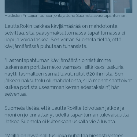
Huittisten Yrittäjien puheenjohtaja Juha Suomela avasi tapahtuman.
LauttaRokin tarkkaa kävijämäärää on mahdotonta
selvittää, sillä pääsymaksuttomassa tapahtumassa ei
lippuja voida laskea. Sen verran Suomela tietää, että
kävijämäärässä puhutaan tuhansista.
”Lastentapahtuman kävijämäärän onnistuimme
laskemaan portilla melko varmaksi, sillä kaksi laskuria
näytti täsmälleen samat luvut, reilut 620 ihmistä. Sen
jälkeen naksuttelu oli mahdotonta, sillä monet saattoivat
kulkea portista useamman kerran edestakaisin”, hän
selventää.
Suomela tietää, että LauttaRokille toivotaan jatkoa ja
moni on jo ennättänyt udella tapahtuman tulevaisuutta.
Jatkoa Suomela ei kuitenkaan uskalla vielä luvata.
”Meillä on hyvä hallitus, joka puhaltaa hienosti yhteen,