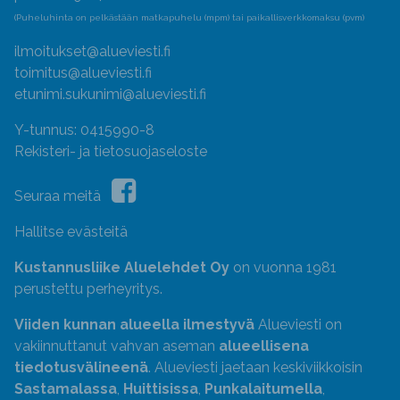
(Puheluhinta on pelkästään matkapuhelu (mpm) tai paikallisverkkomaksu (pvm)
ilmoitukset@alueviesti.fi
toimitus@alueviesti.fi
etunimi.sukunimi@alueviesti.fi
Y-tunnus: 0415990-8
Rekisteri- ja tietosuojaseloste
Seuraa meitä
Hallitse evästeitä
Kustannusliike Aluelehdet Oy
on vuonna 1981
perustettu perheyritys.
Viiden kunnan alueella ilmestyvä
Alueviesti on
vakiinnuttanut vahvan aseman
alueellisena
tiedotusvälineenä
. Alueviesti jaetaan keskiviikkoisin
Sastamalassa
,
Huittisissa
,
Punkalaitumella
,