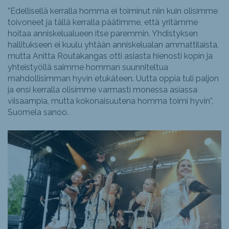
”Edellisellä kerralla homma ei toiminut niin kuin olisimme
toivoneet ja tällä kerralla päätimme, että yritämme
hoitaa anniskelualueen itse paremmin. Yhdistyksen
hallitukseen ei kuulu yhtään anniskelualan ammattilaista,
mutta Anitta Routakangas otti asiasta hienosti kopin ja
yhteistyöllä saimme homman suunniteltua
mahdollisimman hyvin etukäteen. Uutta oppia tuli paljon
ja ensi kerralla olisimme varmasti monessa asiassa
viisaampia, mutta kokonaisuutena homma toimi hyvin”,
Suomela sanoo.