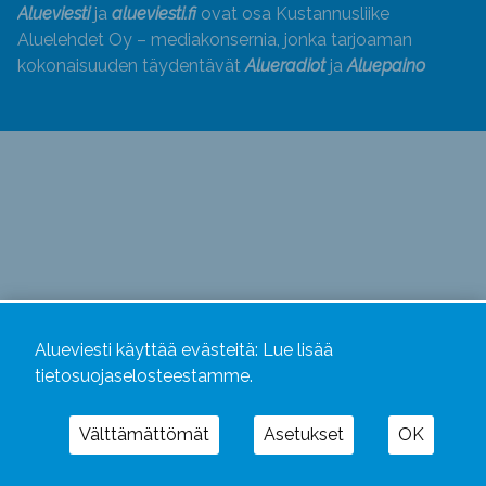
Alueviesti
ja
alueviesti.fi
ovat osa Kustannusliike
Aluelehdet Oy – mediakonsernia, jonka tarjoaman
kokonaisuuden täydentävät
Alueradiot
ja
Aluepaino
Alueviesti käyttää evästeitä:
Lue lisää
tietosuojaselosteestamme.
Välttämättömät
Asetukset
OK