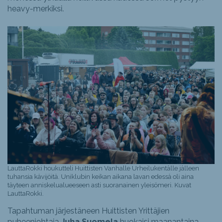
heavy-merkiksi.
LauttaRokki houkutteli Huittisten Vanhalle Urheilukentälle jälleen
tuhansia kävijöitä. Uniklubin keikan aikana lavan edessä oli aina
täyteen anniskelualueeseen asti suoranainen yleisömeri. Kuvat
LauttaRokki.
Tapahtuman järjestäneen Huittisten Yrittäjien
puheenjohtaja
Juha Suomela
huokaisi maanantaina