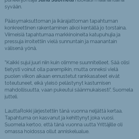
syvään.
Pääsymaksuttoman ja ikärajattoman tapahtuman
konkreettinen rakentaminen alkoi kentällä jo torstaina.
Viimeisiä tapahtumaa markkinoineita katupuhujia ja
pressuja irroitettiin vielä sunnuntain ja maanantain
välisenä yönä.
”Kaikki sujui juuri niin kuin olimme suunnitelleet. Sää olisi
tietysti voinut olla parempikin, mutta onneksi vielä
puolen viikon aikaan ennustetut rankkasateet eivät
toteutuneet, eikä yleisö pelästynyt kastumisen
mahdollisuutta, vaan pukeutui säänmukaisesti”, Suomela
jutteli.
LauttaRokki järjestettiin tänä vuonna neljättä kertaa.
Tapahtuma on kasvanut ja kehittynyt joka vuosi.
Suomela kertoo, että tänä vuonna uutta Yrittäjille oli
omassa hoidossa ollut anniskelualue.