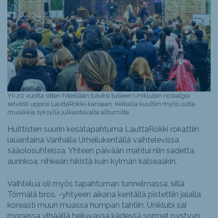
Yli 20 vuotta sitten hiteillään tutuksi tulleen Uniklubin nostalgia
selvästi upposi LauttaRokki-kansaan. Keikalla kuultiin myös uutta
musiikkia syksyllä julkaistavalta albumilta.
Huittisten suurin kesätapahtuma LauttaRokki rokattiin
lauantaina Vanhalla Urheilukentällä vaihtelevissa
sääolosuhteissa. Yhteen päivään mahtui niin sadetta,
aurinkoa, nihkeän hikistä kuin kylmän kalseaakin.
Vaihtelua oli myös tapahtuman tunnelmassa, sillä
Törmälä bros. -yhtyeen aikana kentällä pistettiin jalalla
koreasti muun muassa humpan tahtiin, Uniklubi sai
monessa ylhäällä heiluvassa kädessä sormet pystyyn