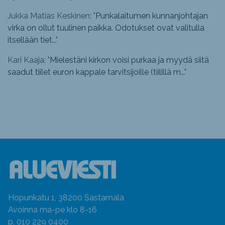
Jukka Matias Keskinen: "
Punkalaitumen kunnanjohtajan
virka on ollut tuulinen paikka. Odotukset ovat valitulla
itsellään tiet...
"
Kari Kaaja: "
Mielestäni kirkon voisi purkaa ja myydä siitä
saadut tiilet euron kappale tarvitsijoille (tiilillä m...
"
Hopunkatu 1, 38200 Sastamala
Avoinna ma-pe klo 8-16
p. 010 229 0400