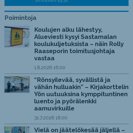
Poimintoja
Koulujen alku lähestyy,
Alueviesti kysyi Sastamalan
koulukuljetuksista – näin Rolly
Raaseporin toimitusjohtaja
vastaa
1.8.2026
16:00
“Rönsyilevää, syvällistä ja
vähän hulluakin” – Kirjakorttelin
Yön uutuuksina kymppituntinen
luento ja pyörälenkki
aamuvirkuille
31.7.2026
18:00
Vielä on jäätelökesää jäljellä –