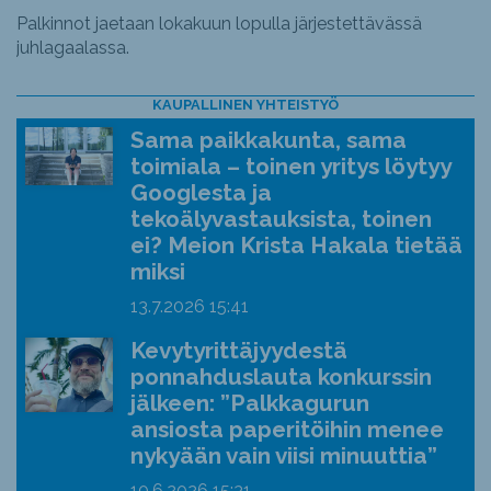
Palkinnot jaetaan lokakuun lopulla järjestettävässä
juhlagaalassa.
KAUPALLINEN YHTEISTYÖ
Sama paikkakunta, sama
toimiala – toinen yritys löytyy
Googlesta ja
tekoälyvastauksista, toinen
ei? Meion Krista Hakala tietää
miksi
13.7.2026
15:41
Kevytyrittäjyydestä
ponnahduslauta konkurssin
jälkeen: ”Palkkagurun
ansiosta paperitöihin menee
nykyään vain viisi minuuttia”
10.6.2026
15:31