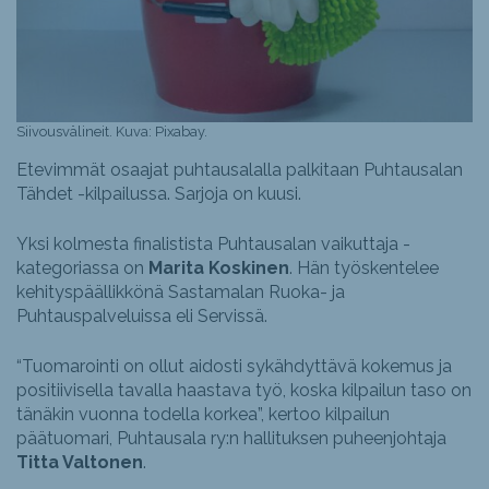
Siivousvälineit. Kuva: Pixabay.
Etevimmät osaajat puhtausalalla palkitaan Puhtausalan
Tähdet -kilpailussa. Sarjoja on kuusi.
Yksi kolmesta finalistista Puhtausalan vaikuttaja -
kategoriassa on
Marita Koskinen
. Hän työskentelee
kehityspäällikkönä Sastamalan Ruoka- ja
Puhtauspalveluissa eli Servissä.
“Tuomarointi on ollut aidosti sykähdyttävä kokemus ja
positiivisella tavalla haastava työ, koska kilpailun taso on
tänäkin vuonna todella korkea”, kertoo kilpailun
päätuomari, Puhtausala ry:n hallituksen puheenjohtaja
Titta Valtonen
.