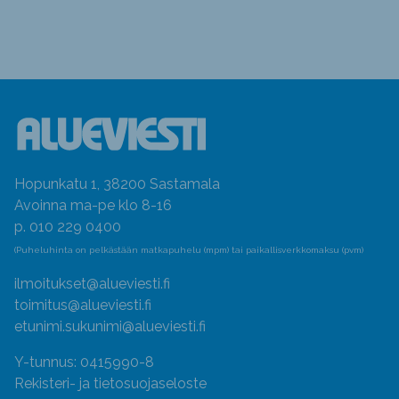
Hopunkatu 1, 38200 Sastamala
Avoinna ma-pe klo 8-16
p. 010 229 0400
(Puheluhinta on pelkästään matkapuhelu (mpm) tai paikallisverkkomaksu (pvm)
ilmoitukset@alueviesti.fi
toimitus@alueviesti.fi
etunimi.sukunimi@alueviesti.fi
Y-tunnus: 0415990-8
Rekisteri- ja tietosuojaseloste