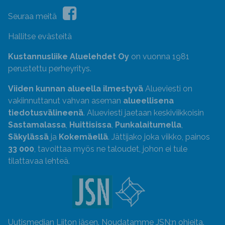
Seuraa meitä
Hallitse evästeitä
Kustannusliike Aluelehdet Oy
on vuonna 1981
perustettu perheyritys.
Viiden kunnan alueella ilmestyvä
Alueviesti on
vakiinnuttanut vahvan aseman
alueellisena
tiedotusvälineenä
. Alueviesti jaetaan keskiviikkoisin
Sastamalassa
,
Huittisissa
,
Punkalaitumella
,
Säkylässä
ja
Kokemäellä
. Jättijako joka viikko, painos
33 000
, tavoittaa myös ne taloudet, johon ei tule
tilattavaa lehteä.
Uutismedian Liiton jäsen. Noudatamme JSN:n ohjeita.