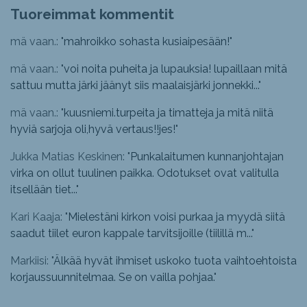
Tuoreimmat kommentit
mä vaan.: "
mahroikko sohasta kusiaipesään!
"
mä vaan.: "
voi noita puheita ja lupauksia! lupaillaan mitä
sattuu mutta järki jäänyt siis maalaisjärki jonnekki...
"
mä vaan.: "
kuusniemi.turpeita ja timatteja ja mitä niitä
hyviä sarjoja oli,hyvä vertaus!!jes!
"
Jukka Matias Keskinen: "
Punkalaitumen kunnanjohtajan
virka on ollut tuulinen paikka. Odotukset ovat valitulla
itsellään tiet...
"
Kari Kaaja: "
Mielestäni kirkon voisi purkaa ja myydä siitä
saadut tiilet euron kappale tarvitsijoille (tiilillä m...
"
Markiisi: "
Älkää hyvät ihmiset uskoko tuota vaihtoehtoista
korjaussuunnitelmaa. Se on vailla pohjaa.
"