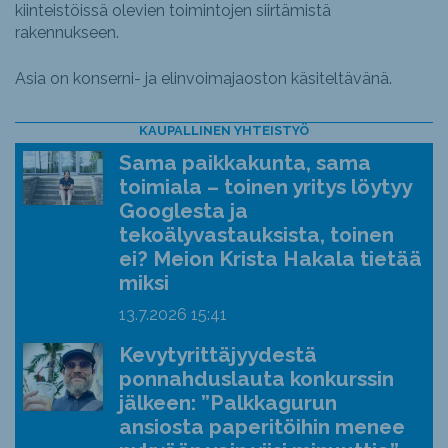
kiinteistöissä olevien toimintojen siirtämistä
rakennukseen.
Asia on konserni- ja elinvoimajaoston käsiteltävänä.
KAUPALLINEN YHTEISTYÖ
Sama paikkakunta, sama
toimiala – toinen yritys löytyy
Googlesta ja
tekoälyvastauksista, toinen
ei? Meion Krista Hakala tietää
miksi
13.7.2026
15:41
Kevytyrittäjyydestä
ponnahduslauta konkurssin
jälkeen: ”Palkkagurun
ansiosta paperitöihin menee