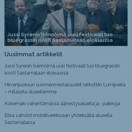
Jussi Syrenin isännöimä uusi festivaali tuo
bluegrassin isosti Sastamalaan elokuussa
Uusimmat artikkelit
Jussi Syrenin isännöimä uusi festivaali tuo bluegrassin
isosti Sastamalaan elokuussa
Hirvenjuoksun suomenmestaruudet ratkottiin Lumijoella
– mitaleita alueellemme
Kokemäki vähentämässä äänestysalueita ja -paikkoja
Elisa vahvisti mobiiliverkkoaan yhdeksällä alueella
Sastamalassa