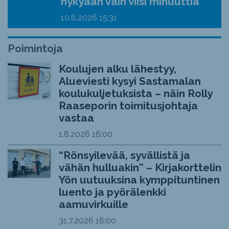
nykyään vain viisi minuuttia”
10.6.2026
15:31
Poimintoja
Koulujen alku lähestyy,
Alueviesti kysyi Sastamalan
koulukuljetuksista – näin Rolly
Raaseporin toimitusjohtaja
vastaa
1.8.2026
16:00
“Rönsyilevää, syvällistä ja
vähän hulluakin” – Kirjakorttelin
Yön uutuuksina kymppituntinen
luento ja pyörälenkki
aamuvirkuille
31.7.2026
18:00