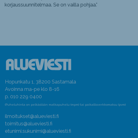
korjaussuunnitelmaa. Se on vailla pohjaa.
"
Hopunkatu 1, 38200 Sastamala
Avoinna ma-pe klo 8-16
p. 010 229 0400
(Puheluhinta on pelkästään matkapuhelu (mpm) tai paikallisverkkomaksu (pvm)
ilmoitukset@alueviesti.fi
toimitus@alueviesti.fi
etunimi.sukunimi@alueviesti.fi