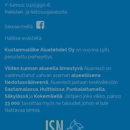
Y-tunnus: 0415990-8
Rekisteri- ja tietosuojaseloste
Seuraa meitä
Hallitse evästeitä
Kustannusliike Aluelehdet Oy
on vuonna 1981
perustettu perheyritys.
Viiden kunnan alueella ilmestyvä
Alueviesti on
vakiinnuttanut vahvan aseman
alueellisena
tiedotusvälineenä
. Alueviesti jaetaan keskiviikkoisin
Sastamalassa
,
Huittisissa
,
Punkalaitumella
,
Säkylässä
ja
Kokemäellä
. Jättijako joka viikko, painos
33 000
, tavoittaa myös ne taloudet, johon ei tule
tilattavaa lehteä.