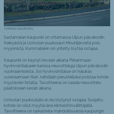
Uotsolan puukoulu.
Sastamalan kaupunki on ottamassa Ulpun päiväkodin
Keikyästä ja Uotsolan puukoulun Mouhijärveltä pois
myynnistä. Kummallekin on yritetty löytää ostajaa.
Kaupunki on käynyt kevään aikana Pirkanmaan
hyvinvointialueen kanssa neuvotteluja Ulpun päiväkodin
vuokraamisesta. Jos hyvinvointialue on halukas
vuokraamaan tilan, nähdään perustelluksi poistaa kohde
myytävien listalta. Tavoitteena on saada neuvottelu
päätökseen kesän aikana.
Uotsolan puukoululle ei ole löytynyt ostajaa. Suojeltu
kohde on ollut myytävänä kiinteistönvälittäjällä.
Tavoitteena on tarkastella mahdollisuuksia kaupungin