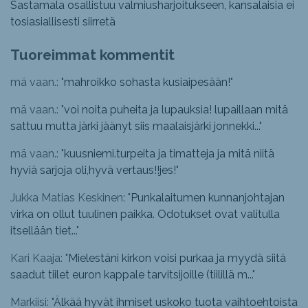
Sastamala osallistuu valmiusharjoitukseen, kansalaisia ei
tosiasiallisesti siirretä
Tuoreimmat kommentit
mä vaan.: "
mahroikko sohasta kusiaipesään!
"
mä vaan.: "
voi noita puheita ja lupauksia! lupaillaan mitä
sattuu mutta järki jäänyt siis maalaisjärki jonnekki...
"
mä vaan.: "
kuusniemi.turpeita ja timatteja ja mitä niitä
hyviä sarjoja oli,hyvä vertaus!!jes!
"
Jukka Matias Keskinen: "
Punkalaitumen kunnanjohtajan
virka on ollut tuulinen paikka. Odotukset ovat valitulla
itsellään tiet...
"
Kari Kaaja: "
Mielestäni kirkon voisi purkaa ja myydä siitä
saadut tiilet euron kappale tarvitsijoille (tiilillä m...
"
Markiisi: "
Älkää hyvät ihmiset uskoko tuota vaihtoehtoista