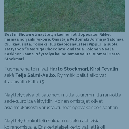
Best in Shown eli näyttelyn kaunein oli Jopesalon Rikke,
harmaa norjanhirvikoira. Omistaja Peltomäki Jorma ja Salomaa
Oili Ikaalisista. Toiseksi tuli kääpiösnausteri Pippuri & suola
Jettyspoof`s Moruga Chocolate, omistaja Tolonen Nea ja
Kaskinen Jaana. Näyttelyn kauneimman valitsi tuomari Harto
Stockmari
Tuomareina toimivat
Harto Stockmari
,
Kirsi Tevalin
sekä
Teija Salmi-Aalto
. Ryhmäkilpailut alkoivat
iltapäivällä kello 15.
Näyttelypäivä oli sateinen, mutta suuremmilta rankoilta
sadekuuroilta vältyttiin. Koirien omistajat olivat
asianmukaisesti varustautuneet epävakaiseen säähän.
Näyttely houkutteli mukaan uusiakin aktiivisia
koiranomistajia. Ensikertalaiset kertoivat, että oli