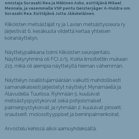
omistaja Sorasahi Rea ja Mäkinen Asko, esittäjänä Mikael
Mennala, ja
vasemmalla VSP pentu Geisterjäger A-Huldra om.
Sorasahi Rea. Esittäjänä Jutta Jääskeläinen.
Kiikoisten metsästäjät ry ja Lavian metsästysseura ry
järjestivät 6. kesäkuuta viidettä kertaa yhteisen
koiranäyttelyn.
Näyttelypaikkana toimi Kiikoisten seurojentalo.
Näyttelyryhminä oli FCI 2/5. Koiria ilmoitettiin mukaan
215, mikä oli aiempia näyttelyitä hieman vähemmän.
Näyttelyn osallistujamäärään vaikutti mahdollisesti
samanaikaisesti järjestetyt näyttelyt Mynämäellä ja
Alavudella Tuurissa. Ryhmään 5. kuuluivat
metsästyspystykorvat sekä pohjoismaiset
paimenpystykorvat, ja ryhmään 2. kuuluivat pinserit,
snautserit, molossityyppiset ja berninpaimenkoirat.
Arvostelu kehissä alkoi aamuyhdeksältä.