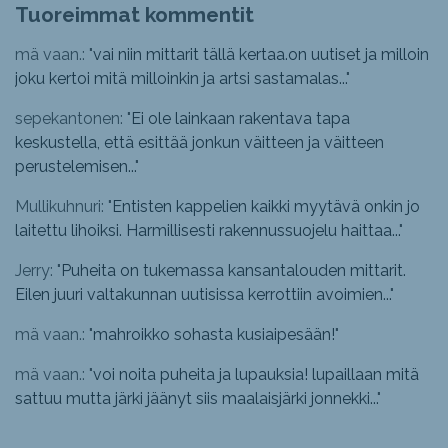
Tuoreimmat kommentit
mä vaan.: "
vai niin mittarit tällä kertaa.on uutiset ja milloin
joku kertoi mitä milloinkin ja artsi sastamalas...
"
sepekantonen: "
Ei ole lainkaan rakentava tapa
keskustella, että esittää jonkun väitteen ja väitteen
perustelemisen...
"
Mullikuhnuri: "
Entisten kappelien kaikki myytävä onkin jo
laitettu lihoiksi. Harmillisesti rakennussuojelu haittaa...
"
Jerry: "
Puheita on tukemassa kansantalouden mittarit.
Eilen juuri valtakunnan uutisissa kerrottiin avoimien...
"
mä vaan.: "
mahroikko sohasta kusiaipesään!
"
mä vaan.: "
voi noita puheita ja lupauksia! lupaillaan mitä
sattuu mutta järki jäänyt siis maalaisjärki jonnekki...
"