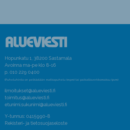
Hopunkatu 1, 38200 Sastamala
Avoinna ma-pe klo 8-16
p. 010 229 0400
(Puheluhinta on pelkästään matkapuhelu (mpm) tai paikallisverkkomaksu (pvm)
ilmoitukset@alueviesti.fi
toimitus@alueviesti.fi
etunimi.sukunimi@alueviesti.fi
Y-tunnus: 0415990-8
Rekisteri- ja tietosuojaseloste