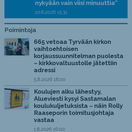
nykyään vain viisi minuuttia”
10.6.2026
15:31
Poimintoja
665 vetoaa Tyrvään kirkon
vaihtoehtoisen
korjaussuunnitelman puolesta
– kirkkovaltuustolle jätettiin
adressi
5.8.2026
18:00
Koulujen alku lähestyy,
Alueviesti kysyi Sastamalan
koulukuljetuksista – näin Rolly
Raaseporin toimitusjohtaja
vastaa
1.8.2026
16:00