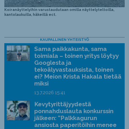
Koiranäyttelyihin varustaudutaan omilla näyttelyteltoilla,
kantolaukuilla, häkeillä ect.
KAUPALLINEN YHTEISTYÖ
Sama paikkakunta, sama
toimiala – toinen yritys löytyy
Googlesta ja
tekoälyvastauksista, toinen
ei? Meion Krista Hakala tietää
miksi
13.7.2026
15:41
Kevytyrittäjyydestä
ponnahduslauta konkurssin
jälkeen: ”Palkkagurun
ansiosta paperitöihin menee