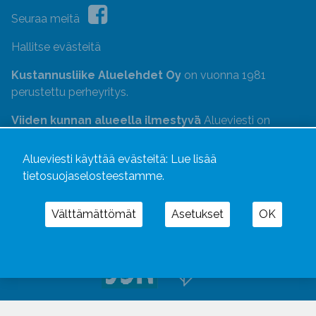
Seuraa meitä
Hallitse evästeitä
Kustannusliike Aluelehdet Oy
on vuonna 1981
perustettu perheyritys.
Viiden kunnan alueella ilmestyvä
Alueviesti on
vakiinnuttanut vahvan aseman
alueellisena
tiedotusvälineenä
. Alueviesti jaetaan keskiviikkoisin
Alueviesti käyttää evästeitä:
Lue lisää
Sastamalassa
,
Huittisissa
,
Punkalaitumella
,
tietosuojaselosteestamme.
Säkylässä
ja
Kokemäellä
. Jättijako joka viikko, painos
33 000
, tavoittaa myös ne taloudet, johon ei tule
Välttämättömät
Asetukset
OK
tilattavaa lehteä.
Uutismedian Liiton jäsen. Noudatamme JSN:n ohjeita.