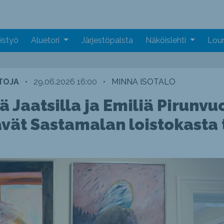
istyö
Aluetori
Järjestöpalsta
Näköislehti
Loun
NTOJA
•
29.06.2026 16:00
•
MINNA ISOTALO
 Jaatsilla ja Emiliä Pirunv
ävät Sastamalan loistokasta