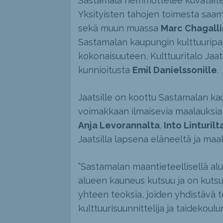
Sastamala hemmottelee kuvataitee
Yksityisten tahojen toimesta saa
sekä muun muassa
Marc Chagalli
Sastamalan kaupungin kulttuuripa
kokonaisuuteen, Kulttuuritalo Jaat
kunnioitusta
Emil Danielssonille
.
Jaatsille on koottu Sastamalan ka
voimakkaan ilmaisevia maalauks
Anja Levorannalta
,
Into Linturilt
Jaatsilla lapsena eläneeltä ja ma
”Sastamalan maantieteellisellä al
alueen kauneus kutsuu ja on kutsu
yhteen teoksia, joiden yhdistävä t
kulttuurisuunnittelija ja taidekoul