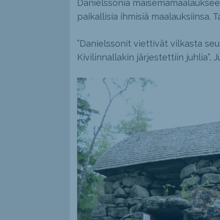
Danielssonia maisemamaalaukseen
paikallisia ihmisiä maalauksiinsa. Ta
”Danielssonit viettivät vilkasta seu
Kivilinnallakin järjestettiin juhlia”,