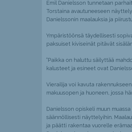
Emil Danielsson tunnetaan parhai
Torstaina avautuneeseen näyttel
Danielssonin maalauksia ja piirust
Ympäristöönsä täydellisesti sopiva
paksuiset kiviseinät pitävät sisälä
”Paikka on haluttu säilyttää mahdo
kalusteet ja esineet ovat Danielss
Vierailija voi kavuta rakennukseen
makuusopen ja huoneen, jossa hän s
Danielsson opiskeli muun muassa S
säännöllisesti näyttelyihin. Maala
ja päätti rakentaa vuorelle eräma