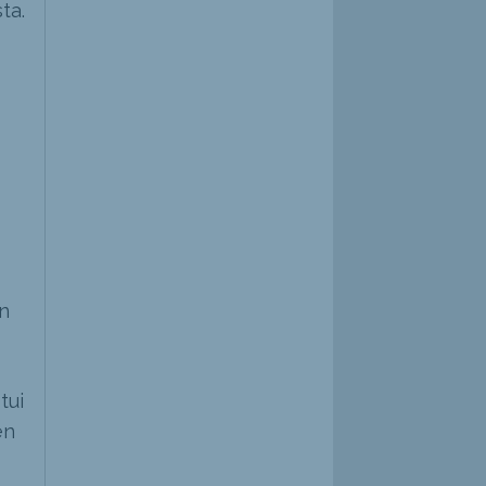
ta.
n
tui
en