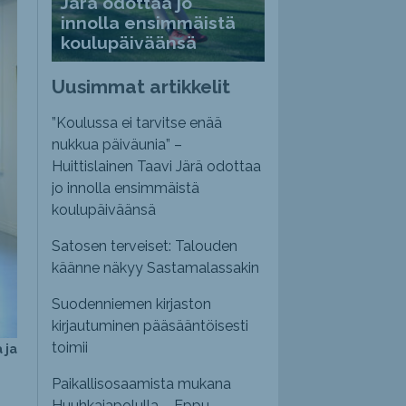
Järä odottaa jo
innolla ensimmäistä
koulupäiväänsä
Uusimmat artikkelit
”Koulussa ei tarvitse enää
nukkua päiväunia” –
Huittislainen Taavi Järä odottaa
jo innolla ensimmäistä
koulupäiväänsä
Satosen terveiset: Talouden
käänne näkyy Sastamalassakin
Suodenniemen kirjaston
kirjautuminen pääsääntöisesti
toimii
 ja
Paikallisosaamista mukana
Huuhkajapolulla – Eppu