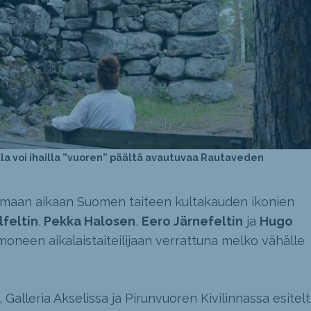
ulla voi ihailla ”vuoren” päältä avautuvaa Rautaveden
samaan aikaan Suomen taiteen kultakauden ikonien
feltin
,
Pekka Halosen
,
Eero Järnefeltin
ja
Hugo
oneen aikalaistaiteilijaan verrattuna melko vähälle
 Galleria Akselissa ja Pirunvuoren Kivilinnassa esitelt