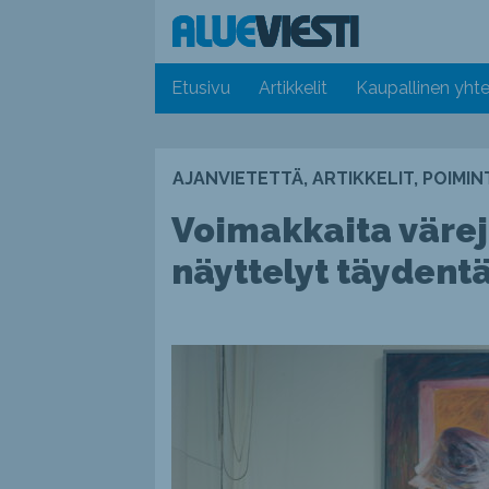
Etusivu
Artikkelit
Kaupallinen yhte
AJANVIETETTÄ, ARTIKKELIT, POIMI
Voimakkaita värejä
näyttelyt täydent