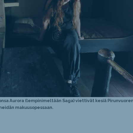
monsa Aurora (lempinimeltään Saga) viettivät kesiä Pirunvuore
uu heidän makuusopessaan.