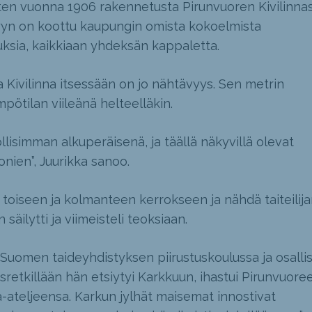
ten vuonna 1906 rakennetusta Pirunvuoren Kivilinnas
yyn on koottu kaupungin omista kokoelmista
uksia, kaikkiaan yhdeksän kappaletta.
 Kivilinna itsessään on jo nähtävyys. Sen metrin
mpötilan viileänä helteelläkin.
llisimman alkuperäisenä, ja täällä näkyvillä olevat
onien”, Juurikka sanoo.
 toiseen ja kolmanteen kerrokseen ja nähdä taiteilija
äilytti ja viimeisteli teoksiaan.
uomen taideyhdistyksen piirustuskoulussa ja osallis
usretkillään hän etsiytyi Karkkuun, ihastui Pirunvuore
a-ateljeensa. Karkun jylhät maisemat innostivat