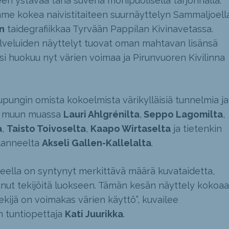
n ystävää tänä suvena monipuolisella tarjonnalla.
mme kokea naivistitaiteen suurnäyttelyn Sammaljoell
n
taidegrafiikkaa Tyrvään Pappilan Kivinavetassa.
lveluiden näyttelyt tuovat oman mahtavan lisänsä
si huokuu nyt värien voimaa ja Pirunvuoren Kivilinna
upungin omista kokoelmista värikylläisiä tunnelmia ja
ia muun muassa
Lauri Ahlgrénilta
,
Seppo Lagomilta
,
a
,
Taisto Toivoselta
,
Kaapo Wirtaselta
ja tietenkin
alanneelta
Akseli Gallen-Kallelalta
.
ueella on syntynyt merkittävä määrä kuvataidetta,
nut tekijöitä luokseen. Tämän kesän näyttely kokoaa
ekijä on voimakas värien käyttö”, kuvailee
un tuntiopettaja
Kati Juurikka
.