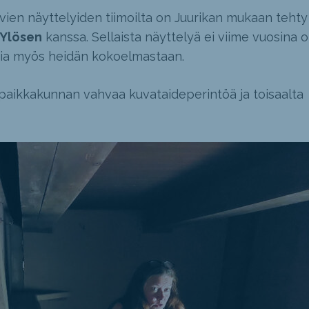
vien näyttelyiden tiimoilta on Juurikan mukaan tehty
 Ylösen
kanssa. Sellaista näyttelyä ei viime vuosina o
oksia myös heidän kokoelmastaan.
 paikkakunnan vahvaa kuvataideperintöä ja toisaalta