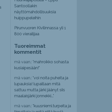
Santoollakin
a
näyttömahdollisuuksia
huippupeleihin
Pirunvuoren Kivilinnassa yli 1
800 vierailijaa
Tuoreimmat
kommentit
mä vaan.: "
mahroikko sohasta
kusiaipesään!
"
mä vaan.: "
voi noita puheita ja
lupauksia! lupaillaan mitä
sattuu mutta järki jäänyt siis
maalaisjärki jonnekki...
"
mä vaan.: "
kuusniemi.turpeita ja
timatteja ja mitä niitä hyviä