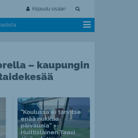
Kirjaudu sisään
aslista
uorella – kaupungin
 taidekesää
”Koulussa ei tarvitse
enää nukkua
päiväunia” –
Huittislainen Taavi