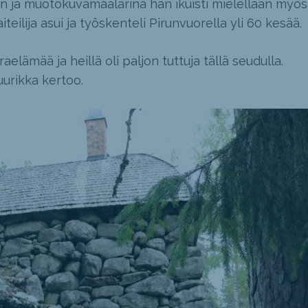
 ja muotokuvamaalarina hän ikuisti mielellään myös
iteilija asui ja työskenteli Pirunvuorella yli 60 kesää.
raelämää ja heillä oli paljon tuttuja tällä seudulla.
 Juurikka kertoo.