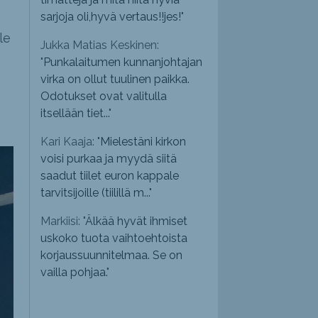
sarjoja oli,hyvä vertaus!!jes!
"
le
Jukka Matias Keskinen:
"
Punkalaitumen kunnanjohtajan
virka on ollut tuulinen paikka.
Odotukset ovat valitulla
itsellään tiet...
"
Kari Kaaja: "
Mielestäni kirkon
voisi purkaa ja myydä siitä
saadut tiilet euron kappale
tarvitsijoille (tiilillä m...
"
Markiisi: "
Älkää hyvät ihmiset
uskoko tuota vaihtoehtoista
korjaussuunnitelmaa. Se on
vailla pohjaa.
"