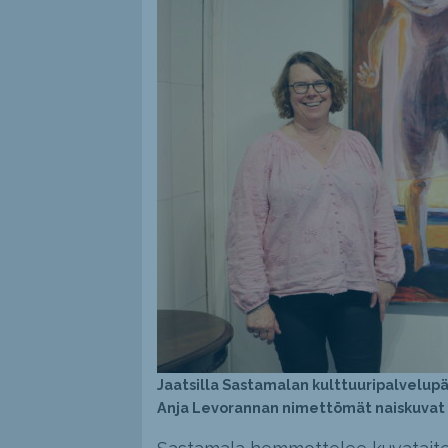
Jaatsilla Sastamalan kulttuuripalvelupääl
Anja Levorannan nimettömät naiskuvat 