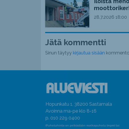
Iloista meno
moottoriker
28.7.2026
18:00
Jätä kommentti
Sinun täytyy
kirjautua sisään
kommentoi
Hopunkatu 1, 38200 Sastamala
Avoinna ma-pe klo 8-16
p. 010 229 0400
(Puheluhinta on pelkästään matkapuhelu (mpm) tai