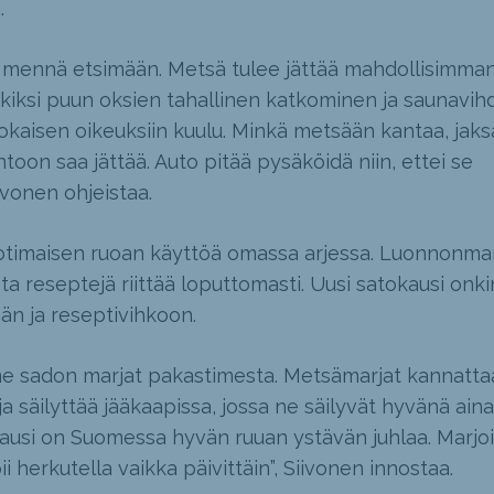
.
oja mennä etsimään. Metsä tulee jättää mahdollisimma
ksi puun oksien tahallinen katkominen ja saunavih
okaisen oikeuksiin kuulu. Minkä metsään kantaa, jaks
ntoon saa jättää. Auto pitää pysäköidä niin, ettei se
iivonen ohjeistaa.
kotimaisen ruoan käyttöä omassa arjessa. Luonnonmar
ta reseptejä riittää loputtomasti. Uusi satokausi onki
ään ja reseptivihkoon.
ime sadon marjat pakastimesta. Metsämarjat kannatta
a säilyttää jääkaapissa, jossa ne säilyvät hyvänä aina
usi on Suomessa hyvän ruuan ystävän juhlaa. Marjoi
i herkutella vaikka päivittäin”, Siivonen innostaa.