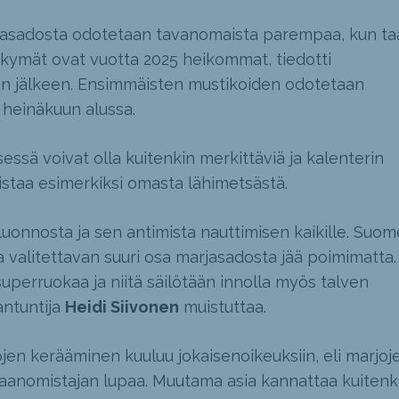
jasadosta odotetaan tavanomaista parempaa, kun ta
ymät ovat vuotta 2025 heikommat, tiedotti
n jälkeen. Ensimmäisten mustikoiden odotetaan
 heinäkuun alussa.
essä voivat olla kuitenkin merkittäviä ja kalenterin
istaa esimerkiksi omasta lähimetsästä.
luonnosta ja sen antimista nauttimisen kaikille. Suo
 valitettavan suuri osa marjasadosta jää poimimatta.
perruokaa ja niitä säilötään innolla myös talven
antuntija
Heidi Siivonen
muistuttaa.
en kerääminen kuuluu jokaisenoikeuksiin, eli marjoj
maanomistajan lupaa. Muutama asia kannattaa kuitenk