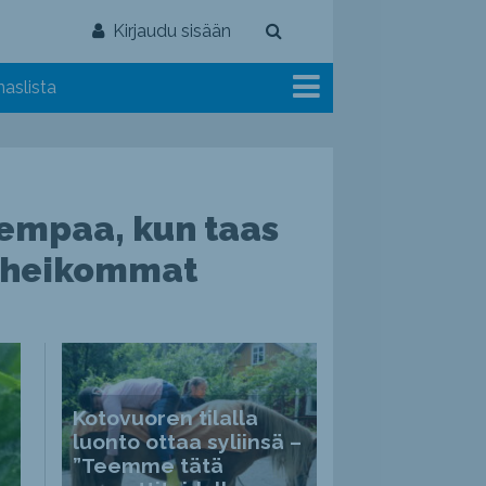
Kirjaudu sisään
aslista
empaa, kun taas
t heikommat
Kotovuoren tilalla
luonto ottaa syliinsä –
”Teemme tätä