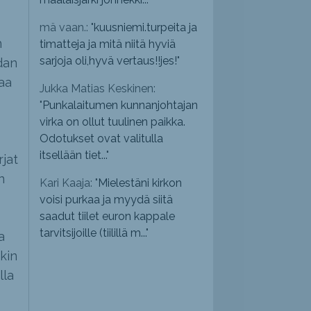
mä vaan.: "
kuusniemi.turpeita ja
n
timatteja ja mitä niitä hyviä
sarjoja oli,hyvä vertaus!!jes!
"
dan
aa
Jukka Matias Keskinen:
"
Punkalaitumen kunnanjohtajan
virka on ollut tuulinen paikka.
Odotukset ovat valitulla
itsellään tiet...
"
jat
n
Kari Kaaja: "
Mielestäni kirkon
voisi purkaa ja myydä siitä
saadut tiilet euron kappale
tarvitsijoille (tiilillä m...
"
a
kin
lla