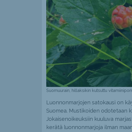
Suomuurain, hillaksikin kutsuttu vitamiinipo
Luonnonmarjojen satokausi on kä
Suomea. Mustikoiden odotetaan ky
Jokaisenoikeuksiin kuuluva marjast
kerätä luonnonmarjoja ilman maan