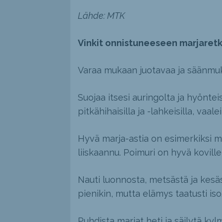
Lähde: MTK
Vinkit onnistuneeseen marjaret
Varaa mukaan juotavaa ja säänmuk
Suojaa itsesi auringolta ja hyöntei
pitkähihaisilla ja -lahkeisilla, vaalei
Hyvä marja-astia on esimerkiksi m
liiskaannu. Poimuri on hyvä koville
Nauti luonnosta, metsästä ja kesäs
pienikin, mutta elämys taatusti iso
Puhdista marjat heti ja säilytä ky