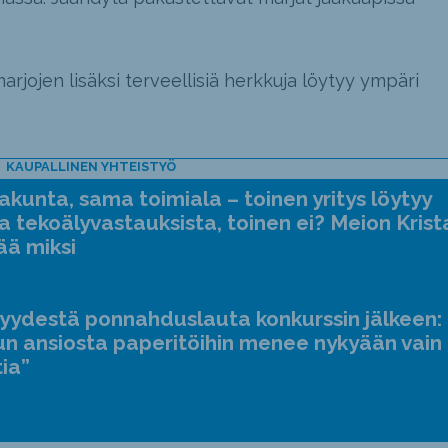
arjojen lisäksi terveellisiä herkkuja löytyy ympäri
KAUPALLINEN YHTEISTYÖ
kunta, sama toimiala – toinen yritys löytyy
a tekoälyvastauksista, toinen ei? Meion Krist
ää miksi
jyydestä ponnahduslauta konkurssin jälkeen:
n ansiosta paperitöihin menee nykyään vain
tia”