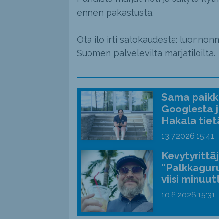
ennen pakastusta.
Ota ilo irti satokaudesta: luonnonm
Suomen palvelevilta marjatiloilta.
Sama paikka
Googlesta j
Hakala tiet
13.7.2026
15:41
Kevytyrittä
”Palkkaguru
viisi minuut
10.6.2026
15:31