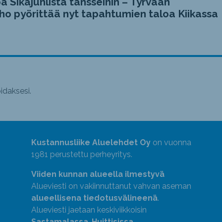
a Sikajuhlista tansseihin – Tyrvään
ho pyörittää nyt tapahtumien taloa Kiikassa
daksesi.
Kustannusliike Aluelehdet Oy
on vuonna
1981 perustettu perheyritys.
Viiden kunnan alueella ilmestyvä
Alueviesti on vakiinnuttanut vahvan aseman
alueellisena tiedotusvälineenä
.
Alueviesti jaetaan keskiviikkoisin
Sastamalassa
,
Huittisissa
,