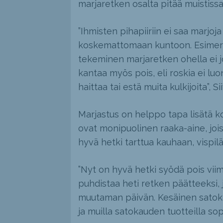
marjaretken osalta pitää muistissa
”Ihmisten pihapiiriin ei saa marj
koskemattomaan kuntoon. Esimerki
tekeminen marjaretken ohella ei j
kantaa myös pois, eli roskia ei luo
haittaa tai estä muita kulkijoita”, S
Marjastus on helppo tapa lisätä 
ovat monipuolinen raaka-aine, jois
hyvä hetki tarttua kauhaan, vispil
”Nyt on hyvä hetki syödä pois vi
puhdistaa heti retken päätteeksi, j
muutaman päivän. Kesäinen satoka
ja muilla satokauden tuotteilla sopi