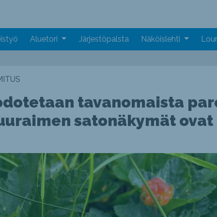
istyö
Aluetori
Järjestöpalsta
Näköislehti
Loun
MITUS
odotetaan tavanomaista par
uuraimen satonäkymät ova