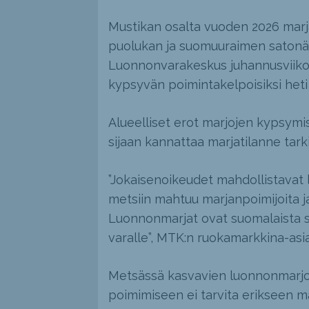
Mustikan osalta vuoden 2026 mar
puolukan ja suomuuraimen satonäk
Luonnonvarakeskus juhannusviiko
kypsyvän poimintakelpoisiksi heti
Alueelliset erot marjojen kypsymis
sijaan kannattaa marjatilanne tark
”Jokaisenoikeudet mahdollistavat 
metsiin mahtuu marjanpoimijoita ja
Luonnonmarjat ovat suomalaista su
varalle”, MTK:n ruokamarkkina-asi
Metsässä kasvavien luonnonmarjoj
poimimiseen ei tarvita erikseen 