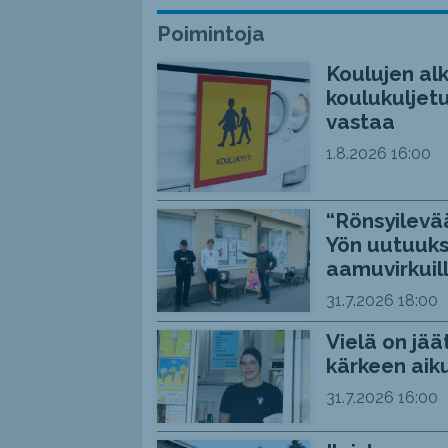
Poimintoja
Koulujen alk
koulukuljetu
vastaa
1.8.2026
16:00
“Rönsyilevää
Yön uutuuks
aamuvirkuil
31.7.2026
18:00
Vielä on jää
kärkeen aiku
31.7.2026
16:00