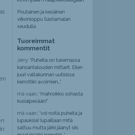
as
Poutainen ja kesäinen
viikonloppu Sastamalan
seudulla
Tuoreimmat
kommentit
Jerry: "
Puheita on tukemassa
kansantalouden mittarit. Eilen
juuri valtakunnan uutisissa
men
kerrottiin avoimien...
"
mä vaan.: "
mahroikko sohasta
kusiaipesään!
"
mä vaan.: "
voi noita puheita ja
en
lupauksia! lupaillaan mitä
sattuu mutta järki jäänyt siis
in
maalaisjärki jonnekki...
"