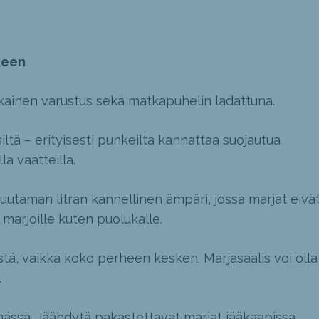
keen
ainen varustus sekä matkapuhelin ladattuna.
siltä – erityisesti punkeilta kannattaa suojautua
lla vaatteilla.
uutaman litran kannellinen ämpäri, jossa marjat eivä
 marjoille kuten puolukalle.
tä, vaikka koko perheen kesken. Marjasaalis voi olla
.
lmässä. Jäähdytä pakastettavat marjat jääkaapissa