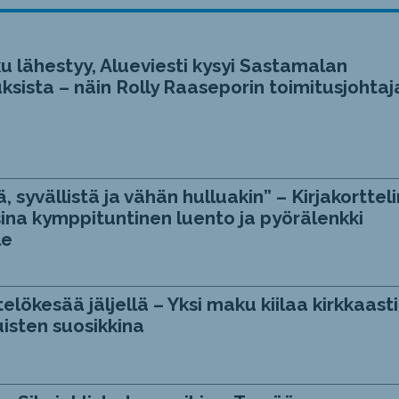
u lähestyy, Alueviesti kysyi Sastamalan
ksista – näin Rolly Raaseporin toimitusjohtaj
, syvällistä ja vähän hulluakin” – Kirjakortteli
ina kymppituntinen luento ja pyörälenkki
le
telökesää jäljellä – Yksi maku kiilaa kirkkaasti
isten suosikkina