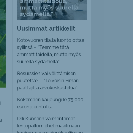
ammattitaidolla,
mutta myös suurella
sydämellä.”
Uusimmat artikkelit
Kotovuoren tilalla luonto ottaa
syliinsä – ”Teemme tätä
ammattitaidolla, mutta myös
suurella sydämellä.”
Resurssien vai välittämisen
puutetta? – “Toivoisin Pirhan
päättäjiltä arvokeskustelua”
Kokemäen kaupungille 75 000
i
euron perintötila
Olli Kunnarin valmentamat
a
lentopallomiehet maailmaan
kovimpaan maajoukkueliigaan