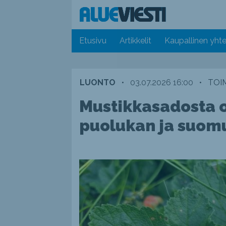
Etusivu
Artikkelit
Kaupallinen yhte
LUONTO
•
03.07.2026 16:00
•
TOI
Mustikkasadosta 
puolukan ja suom