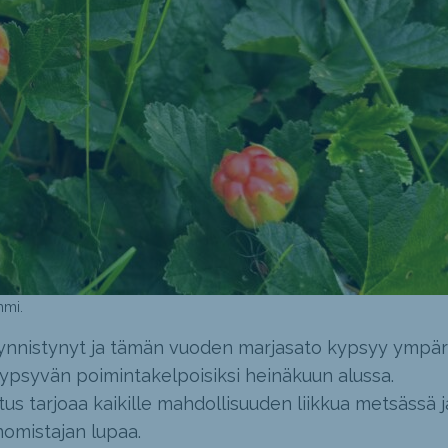
mmi.
ynnistynyt ja tämän vuoden marjasato kypsyy ympär
psyvän poimintakelpoisiksi heinäkuun alussa.
us tarjoaa kaikille mahdollisuuden liikkua metsässä j
omistajan lupaa.