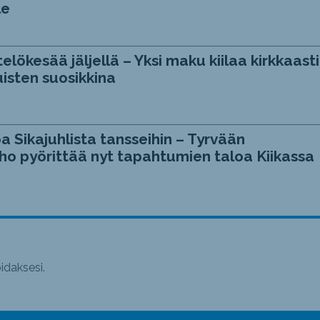
le
telökesää jäljellä – Yksi maku kiilaa kirkkaasti
isten suosikkina
a Sikajuhlista tansseihin – Tyrvään
ho pyörittää nyt tapahtumien taloa Kiikassa
daksesi.