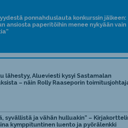
jyydestä ponnahduslauta konkurssin jälkeen:
n ansiosta paperitöihin menee nykyään vain
tia”
u lähestyy, Alueviesti kysyi Sastamalan
ksista – näin Rolly Raaseporin toimitusjohtaj
, syvällistä ja vähän hulluakin” – Kirjakortteli
ina kymppituntinen luento ja pyörälenkki