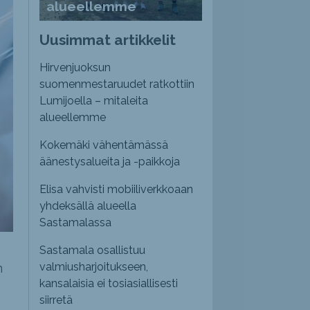
alueellemme
Uusimmat artikkelit
Hirvenjuoksun
suomenmestaruudet ratkottiin
Lumijoella – mitaleita
alueellemme
Kokemäki vähentämässä
äänestysalueita ja -paikkoja
Elisa vahvisti mobiiliverkkoaan
yhdeksällä alueella
Sastamalassa
Sastamala osallistuu
valmiusharjoitukseen,
n
kansalaisia ei tosiasiallisesti
siirretä