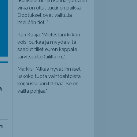
"
Punkalaitumen kunnanjohtajan
virka on ollut tuulinen paikka.
Odotukset ovat valitulla
itsellään tiet...
"
Kari Kaaja: "
Mielestäni kirkon
voisi purkaa ja myydä siitä
saadut tiilet euron kappale
tarvitsijoille (tiilillä m...
"
Markiisi: "
Älkää hyvät ihmiset
uskoko tuota vaihtoehtoista
korjaussuunnitelmaa. Se on
a
vailla pohjaa.
"
n