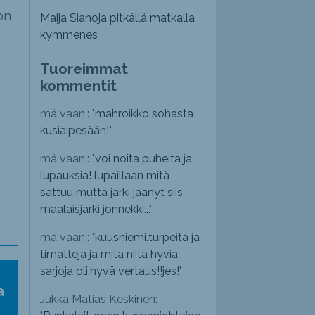
on
Maija Sianoja pitkällä matkalla
kymmenes
Tuoreimmat
kommentit
mä vaan.: "
mahroikko sohasta
kusiaipesään!
"
mä vaan.: "
voi noita puheita ja
lupauksia! lupaillaan mitä
sattuu mutta järki jäänyt siis
maalaisjärki jonnekki...
"
mä vaan.: "
kuusniemi.turpeita ja
timatteja ja mitä niitä hyviä
sarjoja oli,hyvä vertaus!!jes!
"
a
Jukka Matias Keskinen: