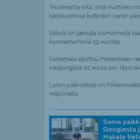
“Huolimatta siitä, että Huittinen 
kärkikunnissa kuitenkin varsin pie
Säkylä on jaetulla kolmannella sij
kymmenentenä 59 eurolla.
Sastamala sijoittuu Pirkanmaan ra
kaupungissa 62 euroa per täysi-ikä
Loton päävoittoja on Pirkanmaalle
miljoonalla.
Sama paikka
Googlesta j
Hakala tiet