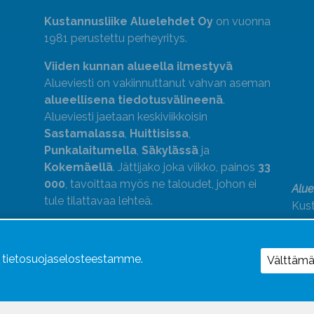
Kustannusliike Aluelehdet Oy
on vuonna
1981 perustettu perheyritys.
Viiden kunnan alueella ilmestyvä
Alueviesti on vakiinnuttanut vahvan aseman
alueellisena tiedotusvälineenä
.
Alueviesti jaetaan keskiviikkoisin
Sastamalassa
,
Huittisissa
,
Punkalaitumella
,
Säkylässä
ja
Kokemäellä
. Jättijako joka viikko, painos
33
000
, tavoittaa myös ne taloudet, johon ei
Alue
tule tilattavaa lehteä.
Kust
medi
kok
Alue
ä tietosuojaselosteestamme.
Välttäm
Uutismedian Liiton jäsen. Noudatamme
JSN:n ohjeita.