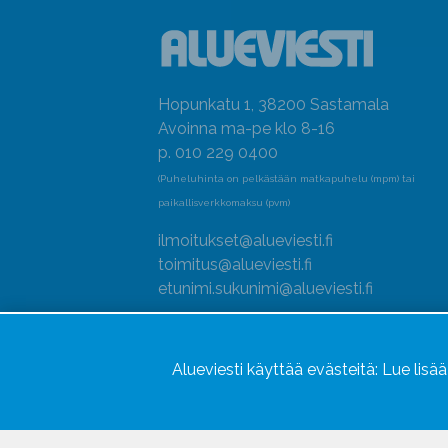
Hopunkatu 1, 38200 Sastamala
Avoinna ma-pe klo 8-16
p. 010 229 0400
(Puheluhinta on pelkästään matkapuhelu (mpm) tai
paikallisverkkomaksu (pvm)
ilmoitukset@alueviesti.fi
toimitus@alueviesti.fi
etunimi.sukunimi@alueviesti.fi
Y-tunnus: 0415990-8
Rekisteri- ja tietosuojaseloste
Alueviesti käyttää evästeitä:
Lue lisä
Seuraa meitä
Hallitse evästeitä