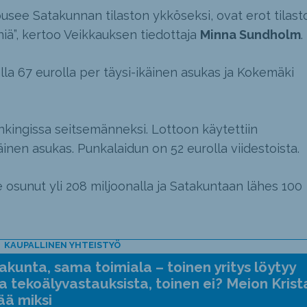
nousee Satakunnan tilaston ykköseksi, ovat erot tilast
niä”, kertoo Veikkauksen tiedottaja
Minna Sundholm
.
alla 67 eurolla per täysi-ikäinen asukas ja Kokemäki
nkingissa seitsemänneksi. Lottoon käytettiin
inen asukas. Punkalaidun on 52 eurolla viidestoista.
 osunut yli 208 miljoonalla ja Satakuntaan lähes 100
KAUPALLINEN YHTEISTYÖ
kunta, sama toimiala – toinen yritys löytyy
a tekoälyvastauksista, toinen ei? Meion Krist
ää miksi