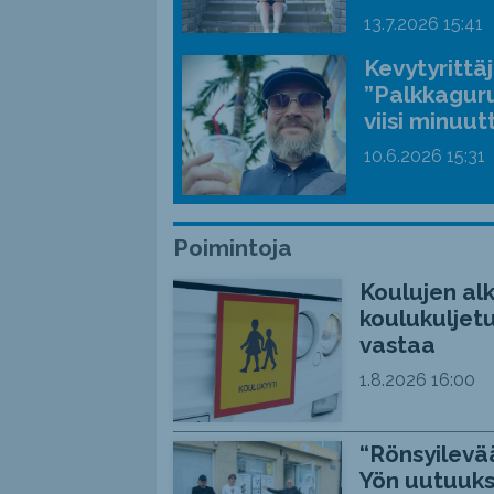
13.7.2026
15:41
Kevytyrittä
”Palkkaguru
viisi minuut
10.6.2026
15:31
Poimintoja
Koulujen alk
koulukuljetu
vastaa
1.8.2026
16:00
“Rönsyilevää
Yön uutuuks