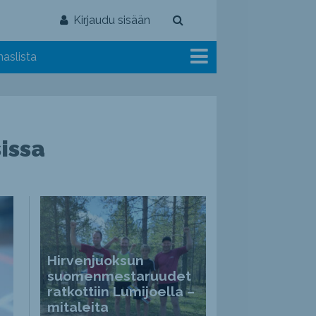
Kirjaudu sisään
aslista
issa
Hirvenjuoksun
suomenmestaruudet
ratkottiin Lumijoella –
mitaleita