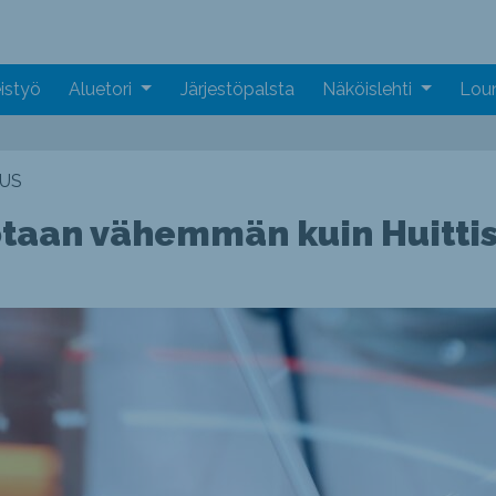
istyö
Aluetori
Järjestöpalsta
Näköislehti
Loun
US
taan vähemmän kuin Huittis