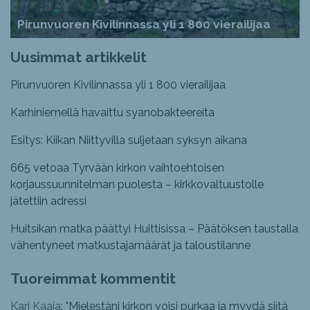
Pirunvuoren Kivilinnassa yli 1 800 vierailijaa
Uusimmat artikkelit
Pirunvuoren Kivilinnassa yli 1 800 vierailijaa
Karhiniemellä havaittu syanobakteereita
Esitys: Kiikan Niittyvilla suljetaan syksyn aikana
665 vetoaa Tyrvään kirkon vaihtoehtoisen
korjaussuunnitelman puolesta – kirkkovaltuustolle
jätettiin adressi
Huitsikan matka päättyi Huittisissa – Päätöksen taustalla
vähentyneet matkustajamäärät ja taloustilanne
Tuoreimmat kommentit
Kari Kaaja: "
Mielestäni kirkon voisi purkaa ja myydä siitä