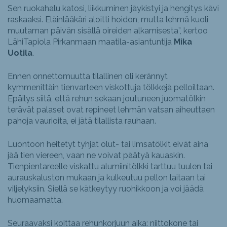
Sen ruokahalu katosi, liikkuminen jäykistyi ja hengitys kävi
raskaaksi. Eläinlääkäri aloitti hoidon, mutta lehmä kuoli
muutaman päivän sisällä oireiden alkamisesta”, kertoo
LähiTapiola Pirkanmaan maatila-asiantuntija
Mika
Uotila
.
Ennen onnettomuutta tilallinen oli kerännyt
kymmenittäin tienvarteen viskottuja tölkkejä pelloiltaan.
Epäilys siitä, että rehun sekaan joutuneen juomatölkin
terävät palaset ovat repineet lehmän vatsan aiheuttaen
pahoja vaurioita, ei jätä tilallista rauhaan.
Luontoon heitetyt tyhjät olut- tai limsatölkit eivät aina
jää tien viereen, vaan ne voivat päätyä kauaskin.
Tienpientareelle viskattu alumiinitölkki tarttuu tuulen tai
aurauskaluston mukaan ja kulkeutuu pellon laitaan tai
viljelyksiin. Siellä se kätkeytyy ruohikkoon ja voi jäädä
huomaamatta.
Seuraavaksi koittaa rehunkorjuun aika: niittokone tai