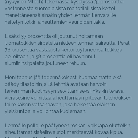
(nykyinen Mtech) tekemässä kyselyssä 31 prosenttia
vastanneista suomalaisista maitotilallisista kertoi
menettäneensä ainakin yhden lehmän tienvarsille
heitetyn tölkin aiheuttamien vaurioiden takia.
Lisäksi 37 prosenttia oli joutunut hoitamaan
juomatölkkien sirpaleita nielleen lehmän sairautta. Peräti
76 prosenttia vastaajista kertoi löytäneensä tölkkejä
pelloiltaan, ja 58 prosenttia oli havainnut
alumiininsirpaleita joutuneen rehuun.
Moni tapaus jää todennäköisesti huomaamatta eikä
päädy tilastoihin, sillä lehmiä avataan harvoin
tarkemman kuolinsyyn selvittämiseksi. Yksikin terävä
vierasesine voi riittää aiheuttamaan piilevän tulehduksen
tai reikäisen vatsahaavan, joka heikentää eläimen
yleiskuntoa ja voi johtaa kuolemaan.
Lehmälle pellolle päätyneen roskan, vaikkapa oluttölkin,
aiheuttamat sisäelinvauriot merkitsevät kovaa kipua.