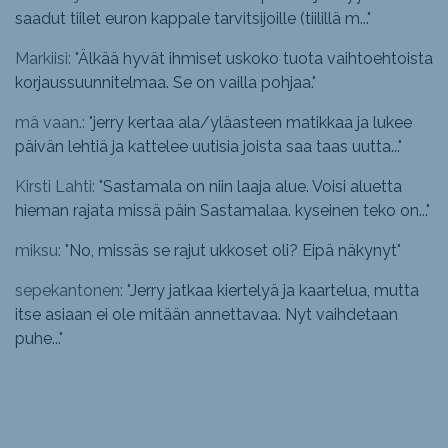
saadut tiilet euron kappale tarvitsijoille (tiilillä m...
"
Markiisi: "
Älkää hyvät ihmiset uskoko tuota vaihtoehtoista
korjaussuunnitelmaa. Se on vailla pohjaa.
"
mä vaan.: "
jerry kertaa ala/yläasteen matikkaa ja lukee
päivän lehtiä ja kattelee uutisia joista saa taas uutta...
"
Kirsti Lahti: "
Sastamala on niin laaja alue. Voisi aluetta
hieman rajata missä päin Sastamalaa. kyseinen teko on...
"
miksu: "
No, missäs se rajut ukkoset oli? Eipä näkynyt
"
sepekantonen: "
Jerry jatkaa kiertelyä ja kaartelua, mutta
itse asiaan ei ole mitään annettavaa. Nyt vaihdetaan
puhe...
"