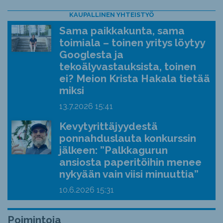
KAUPALLINEN YHTEISTYÖ
Sama paikkakunta, sama
toimiala – toinen yritys löytyy
Googlesta ja
tekoälyvastauksista, toinen
ei? Meion Krista Hakala tietää
miksi
13.7.2026
15:41
Kevytyrittäjyydestä
ponnahduslauta konkurssin
jälkeen: ”Palkkagurun
ansiosta paperitöihin menee
nykyään vain viisi minuuttia”
10.6.2026
15:31
Poimintoja