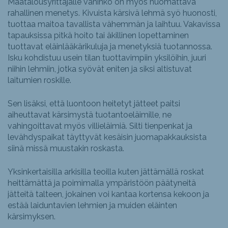
Maatalousyrittäjälle vahinko on myös huomattava
rahallinen menetys. Kivuista kärsivä lehmä syö huonosti,
tuottaa maitoa tavallista vähemmän ja laihtuu. Vakavissa
tapauksissa pitkä hoito tai äkillinen lopettaminen
tuottavat eläinlääkärikuluja ja menetyksiä tuotannossa.
Isku kohdistuu usein tilan tuottavimpiin yksilöihin, juuri
niihin lehmiin, jotka syövät eniten ja siksi altistuvat
laitumien roskille.
Sen lisäksi, että luontoon heitetyt jätteet paitsi
aiheuttavat kärsimystä tuotantoeläimille, ne
vahingoittavat myös villieläimiä. Silti tienpenkat ja
levähdyspaikat täyttyvät kesäisin juomapakkauksista
siinä missä muustakin roskasta.
Yksinkertaisilla arkisilla teoilla kuten jättämällä roskat
heittämättä ja poimimalla ympäristöön päätyneitä
jätteitä talteen, jokainen voi kantaa kortensa kekoon ja
estää laiduntavien lehmien ja muiden eläinten
kärsimyksen.