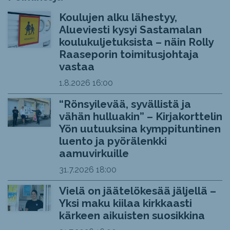
Koulujen alku lähestyy,
Alueviesti kysyi Sastamalan
koulukuljetuksista – näin Rolly
Raaseporin toimitusjohtaja
vastaa
1.8.2026
16:00
“Rönsyilevää, syvällistä ja
vähän hulluakin” – Kirjakorttelin
Yön uutuuksina kymppituntinen
luento ja pyörälenkki
aamuvirkuille
31.7.2026
18:00
Vielä on jäätelökesää jäljellä –
Yksi maku kiilaa kirkkaasti
kärkeen aikuisten suosikkina