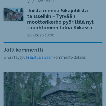
31.7.2026
16:00
Iloista menoa Sikajuhlista
tansseihin – Tyrvään
moottorikerho pyörittää nyt
tapahtumien taloa Kiikassa
28.7.2026
18:00
Jätä kommentti
Sinun täytyy
kirjautua sisään
kommentoidaksesi.