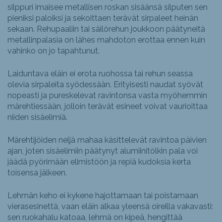
silppuri imaisee metallisen roskan sisäänsä silputen sen
pieniksi paloiksi ja sekoittaen terävät sirpaleet heinän
sekaan. Rehupaaliin tai säilörehun joukkoon päätyneitä
metallinpalasia on lähes mahdoton erottaa ennen kuin
vahinko on jo tapahtunut.
Laiduntava eläin ei erota ruohossa tai rehun seassa
olevia sirpaleita syödessään. Erityisesti naudat syövät
nopeasti ja pureskelevat ravintonsa vasta myöhemmin
märehtiessään, jolloin terävät esineet voivat vaurioittaa
niiden sisäelimiä.
Märehtijöiden neljä mahaa käsittelevät ravintoa päivien
ajan, joten sisäelimiin päätynyt alumiinitölkin pala voi
jäädä pyörimään elimistöön ja repiä kudoksia kerta
toisensa jälkeen.
Lehmän keho ei kykene hajottamaan tai poistamaan
vierasesinettä, vaan eläin alkaa yleensä oireilla vakavasti:
sen ruokahalu katoaa, lehmä on kipeä, hengittää