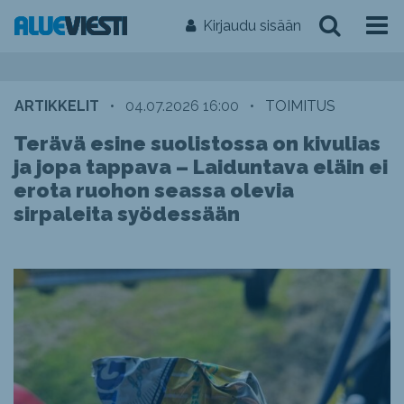
Kirjaudu sisään
ARTIKKELIT
•
04.07.2026 16:00
•
TOIMITUS
Terävä esine suolistossa on kivulias
ja jopa tappava – Laiduntava eläin ei
erota ruohon seassa olevia
sirpaleita syödessään