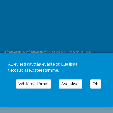
Alueviesti
ja
alueviesti.fi
ovat osa Kustannusliike
Aluelehdet Oy – mediakonsernia, jonka tarjoaman
Alueviesti käyttää evästeitä:
Lue lisää
kokonaisuuden täydentävät
Alueradiot
ja
Aluepaino
tietosuojaselosteestamme.
Välttämättömät
Asetukset
OK