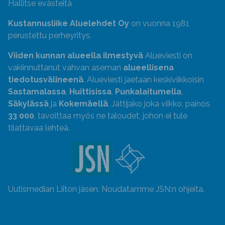
Hallitse evästeitä
Kustannusliike Aluelehdet Oy
on vuonna 1981
perustettu perheyritys.
Viiden kunnan alueella ilmestyvä
Alueviesti on
vakiinnuttanut vahvan aseman
alueellisena
tiedotusvälineenä
. Alueviesti jaetaan keskiviikkoisin
Sastamalassa
,
Huittisissa
,
Punkalaitumella
,
Säkylässä
ja
Kokemäellä
. Jättijako joka viikko, painos
33 000
, tavoittaa myös ne taloudet, johon ei tule
tilattavaa lehteä.
Uutismedian Liiton jäsen. Noudatamme JSN:n ohjeita.