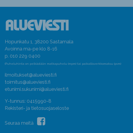
Hopunkatu 1, 38200 Sastamala
Avoinna ma-pe klo 8-16
p. 010 229 0400
(Puheluhinta on pelkästään matkapuhelu (mpm) tai paikallisverkkomaksu (pvm)
ilmoitukset@alueviesti.fi
toimitus@alueviesti.fi
etunimi.sukunimi@alueviesti.fi
Y-tunnus: 0415990-8
Rekisteri- ja tietosuojaseloste
Seuraa meitä