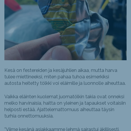
Kesä on festereiden ja kesäjuhlien aikaa, mutta harva
tulee miettineeksi, miten pahaa tuhoa esimerkiksi
autosta heitetty tölkki voi eläimille ja luonnolle aiheuttaa.
Vaikka eläinten kuolemat juomatölkin takia ovat onneksi
melko harvinaisia, haitta on yleinen ja tapaukset voitaisiin
helposti estää. Ajattelemattomuus aiheuttaa täysin
turhia onnettomuuksia.
”Viime kesänä asiakkaamme lehmä sairastui äkillisesti.