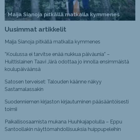
Maija Sianoja pitkällä matkalla kymmenes
Uusimmat artikkelit
Maija Sianoja pitkällä matkalla kymmenes
”Koulussa ei tarvitse enää nukkua päiväunia” –
Huittislainen Taavi Järä odottaa jo innolla ensimmäistä
koulupäiväänsä
Satosen terveiset: Talouden käänne näkyy
Sastamalassakin
Suodenniemen kirjaston kirjautuminen pääsääntöisesti
toimii
Paikallisosaamista mukana Huuhkajapolulla – Eppu
Santoollakin näyttömahdollisuuksia huippupeleihin