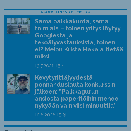
KAUPALLINEN YHTEISTYÖ
Sama paikkakunta, sama
toimiala – toinen yritys löytyy
Googlesta ja
tekoälyvastauksista, toinen
ei? Meion Krista Hakala tietää
miksi
13.7.2026
15:41
Kevytyrittäjyydestä
ponnahduslauta konkurssin
jälkeen: ”Palkkagurun
ansiosta paperitöihin menee
nykyään vain viisi minuuttia”
10.6.2026
15:31