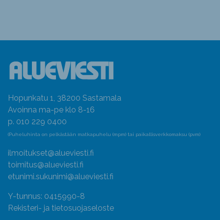
Hopunkatu 1, 38200 Sastamala
Avoinna ma-pe klo 8-16
p. 010 229 0400
(Puheluhinta on pelkästään matkapuhelu (mpm) tai paikallisverkkomaksu (pvm)
ilmoitukset@alueviesti.fi
toimitus@alueviesti.fi
etunimi.sukunimi@alueviesti.fi
Y-tunnus: 0415990-8
Rekisteri- ja tietosuojaseloste