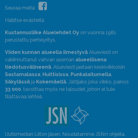
Seuraa meitä
Hallitse evästeitä
Kustannusliike Aluelehdet Oy
on vuonna 1981
perustettu perheyritys.
Viiden kunnan alueella ilmestyvä
Alueviesti on
vakiinnuttanut vahvan aseman
alueellisena
tiedotusvälineenä
. Alueviesti jaetaan keskiviikkoisin
Sastamalassa
,
Huittisissa
,
Punkalaitumella
,
Säkylässä
ja
Kokemäellä
. Jättijako joka viikko, painos
33 000
, tavoittaa myös ne taloudet, johon ei tule
tilattavaa lehteä.
Uutismedian Liiton jäsen. Noudatamme JSN:n ohjeita.