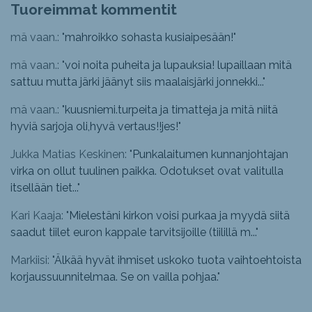
Tuoreimmat kommentit
mä vaan.: "
mahroikko sohasta kusiaipesään!
"
mä vaan.: "
voi noita puheita ja lupauksia! lupaillaan mitä
sattuu mutta järki jäänyt siis maalaisjärki jonnekki...
"
mä vaan.: "
kuusniemi.turpeita ja timatteja ja mitä niitä
hyviä sarjoja oli,hyvä vertaus!!jes!
"
Jukka Matias Keskinen: "
Punkalaitumen kunnanjohtajan
virka on ollut tuulinen paikka. Odotukset ovat valitulla
itsellään tiet...
"
Kari Kaaja: "
Mielestäni kirkon voisi purkaa ja myydä siitä
saadut tiilet euron kappale tarvitsijoille (tiilillä m...
"
Markiisi: "
Älkää hyvät ihmiset uskoko tuota vaihtoehtoista
korjaussuunnitelmaa. Se on vailla pohjaa.
"