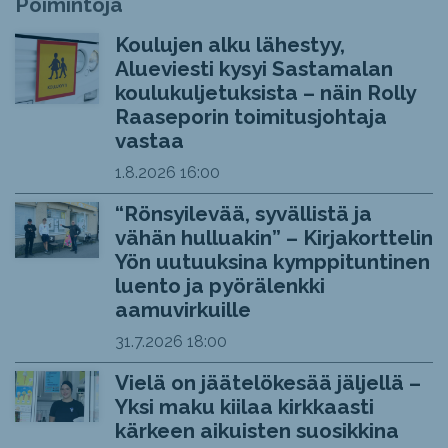
Poimintoja
Koulujen alku lähestyy,
Alueviesti kysyi Sastamalan
koulukuljetuksista – näin Rolly
Raaseporin toimitusjohtaja
vastaa
1.8.2026
16:00
“Rönsyilevää, syvällistä ja
vähän hulluakin” – Kirjakorttelin
Yön uutuuksina kymppituntinen
luento ja pyörälenkki
aamuvirkuille
31.7.2026
18:00
Vielä on jäätelökesää jäljellä –
Yksi maku kiilaa kirkkaasti
kärkeen aikuisten suosikkina