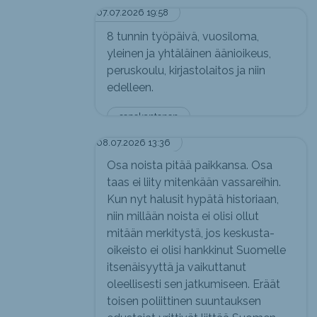
07.07.2026 19:58
8 tunnin työpäivä, vuosiloma,
yleinen ja yhtäläinen äänioikeus,
peruskoulu, kirjastolaitos ja niin
edelleen.
sepekantonen
08.07.2026 13:36
Osa noista pitää paikkansa. Osa
taas ei liity mitenkään vassareihin.
Kun nyt halusit hypätä historiaan,
niin millään noista ei olisi ollut
mitään merkitystä, jos keskusta-
oikeisto ei olisi hankkinut Suomelle
itsenäisyyttä ja vaikuttanut
oleellisesti sen jatkumiseen. Eräät
toisen poliittinen suuntauksen