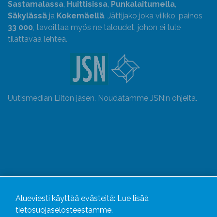
Sastamalassa
,
Huittisissa
,
Punkalaitumella
,
Säkylässä
ja
Kokemäellä
. Jättijako joka viikko, painos
33 000
, tavoittaa myös ne taloudet, johon ei tule
tilattavaa lehteä.
Uutismedian Liiton jäsen. Noudatamme JSN:n ohjeita.
Alueviesti käyttää evästeitä:
Lue lisää
tietosuojaselosteestamme.