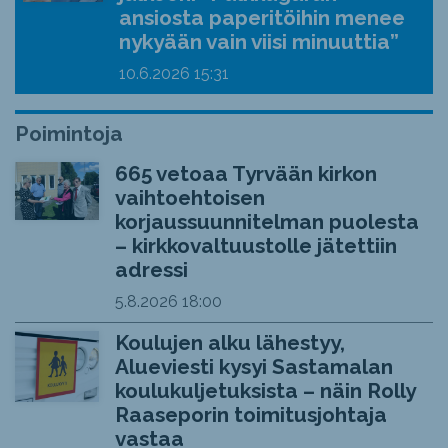
ansiosta paperitöihin menee
nykyään vain viisi minuuttia”
10.6.2026
15:31
Poimintoja
665 vetoaa Tyrvään kirkon
vaihtoehtoisen
korjaussuunnitelman puolesta
– kirkkovaltuustolle jätettiin
adressi
5.8.2026
18:00
Koulujen alku lähestyy,
Alueviesti kysyi Sastamalan
koulukuljetuksista – näin Rolly
Raaseporin toimitusjohtaja
vastaa