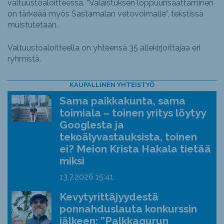
valtuustoaloitteessa. “Valaistuksen loppuunsaattaminen
on tärkeää myös Sastamalan vetovoimalle”, tekstissä
muistutetaan.
Valtuustoaloitteella on yhteensä 35 allekirjoittajaa eri
ryhmistä.
KAUPALLINEN YHTEISTYÖ
Sama paikkakunta, sama
toimiala – toinen yritys löytyy
Googlesta ja
tekoälyvastauksista, toinen
ei? Meion Krista Hakala tietää
miksi
13.7.2026
15:41
Kevytyrittäjyydestä
ponnahduslauta konkurssin
jälkeen: ”Palkkagurun