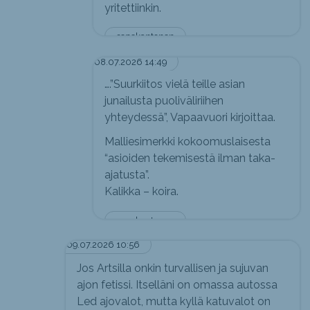
yritettiinkin.
sepekantonen
08.07.2026 14:49
….”Suurkiitos vielä teille asian
junailusta puoliväliriihen
yhteydessä”, Vapaavuori kirjoittaa.
Malliesimerkki kokoomuslaisesta
“asioiden tekemisestä ilman taka-
ajatusta”.
Kalikka – koira.
sepekantonen
09.07.2026 10:56
Jos Artsilla onkin turvallisen ja sujuvan
ajon fetissi. Itselläni on omassa autossa
Led ajovalot, mutta kyllä katuvalot on