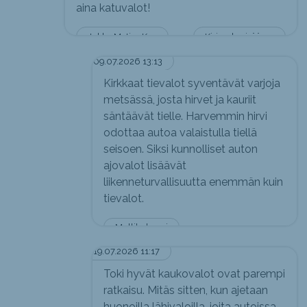
aina katuvalot!
Jukka Matias Keskinen
Kirjaudu sisään vastataksesi
09.07.2026 13:13
Kirkkaat tievalot syventävät varjoja
metsässä, josta hirvet ja kauriit
säntäävät tielle. Harvemmin hirvi
odottaa autoa valaistulla tiellä
seisoen. Siksi kunnolliset auton
ajovalot lisäävät
liikenneturvallisuutta enemmän kuin
tievalot.
Mullikuhnuri
19.07.2026 11:17
Toki hyvät kaukovalot ovat parempi
ratkaisu. Mitäs sitten, kun ajetaan
huonoilla lähivaloilla, joita autoissa