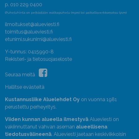
p. 010 229 0400
(Puheluhinta on pelkästään matkapuhelu (mpm) tai paikallisverkkomaksu (pvm)
ilmoitukset@alueviesti.fi
toimitus@alueviesti.fi
etunimi.sukunimi@alueviesti.fi
Y-tunnus: 0415990-8
Rekisteri- ja tietosuojaseloste
Seuraa meitä
Hallitse evästeitä
Kustannusliike Aluelehdet Oy
on vuonna 1981
perustettu perheyritys.
Viiden kunnan alueella ilmestyvä
Alueviesti on
vakiinnuttanut vahvan aseman
alueellisena
tiedotusvälineenä
. Alueviesti jaetaan keskiviikkoisin