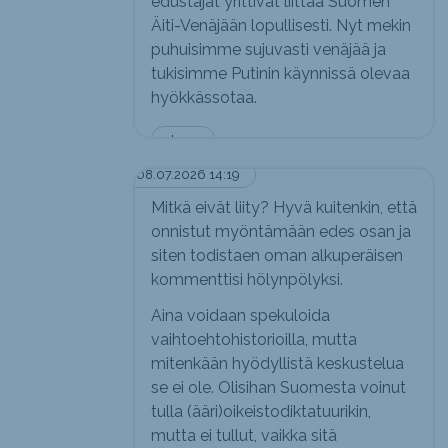
edustajat yrittivät liittää Suomen
Äiti-Venäjään lopullisesti. Nyt mekin
puhuisimme sujuvasti venäjää ja
tukisimme Putinin käynnissä olevaa
hyökkässotaa.
Jerry
08.07.2026 14:19
Mitkä eivät liity? Hyvä kuitenkin, että
onnistut myöntämään edes osan ja
siten todistaen oman alkuperäisen
kommenttisi hölynpölyksi.
Aina voidaan spekuloida
vaihtoehtohistorioilla, mutta
mitenkään hyödyllistä keskustelua
se ei ole. Olisihan Suomesta voinut
tulla (ääri)oikeistodiktatuurikin,
mutta ei tullut, vaikka sitä