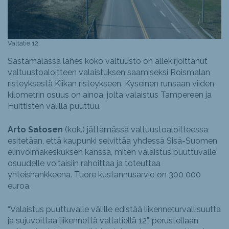
Valtatie 12.
Sastamalassa lähes koko valtuusto on allekirjoittanut
valtuustoaloitteen valaistuksen saamiseksi Roismalan
risteyksestä Kiikan risteykseen. Kyseinen runsaan viiden
kilometrin osuus on ainoa, jolta valaistus Tampereen ja
Huittisten välillä puuttuu.
Arto Satosen
(kok.) jättämässä valtuustoaloitteessa
esitetään, että kaupunki selvittää yhdessä Sisä-Suomen
elinvoimakeskuksen kanssa, miten valaistus puuttuvalle
osuudelle voitaisiin rahoittaa ja toteuttaa
yhteishankkeena. Tuore kustannusarvio on 300 000
euroa.
“Valaistus puuttuvalle välille edistää liikenneturvallisuutta
ja sujuvoittaa liikennettä valtatiellä 12”, perustellaan