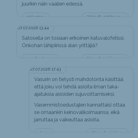
juurikin näin vaalien edessä.
mä vaan.
Kirjaudu sisään vastataksesi
07.07.2026 13:44
Satosella on tosiaan erikoinen katuvalofetissi.
Onkohan lähipiirissä alan yrittäjiä?
sepekantonen
Kirjaudu sisään vastataksesi
07.07.2026 17:43
Vasurin on tietysti mahdotonta käsittää,
että joku voi tehdä asioita ilman taka-
ajatuksia asioiden sujuvoittamiseksi.
Vasemmistoedustajien kannattaisi ottaa
se omaankin keinovalikoimaansa, eikä
jarruttaa ja vaikeuttaa asioita.
Jerry
Kirjaudu sisään vastataksesi