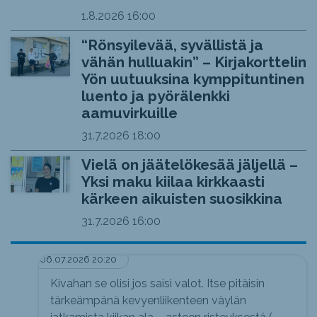
1.8.2026
16:00
“Rönsyilevää, syvällistä ja
vähän hulluakin” – Kirjakorttelin
Yön uutuuksina kymppituntinen
luento ja pyörälenkki
aamuvirkuille
31.7.2026
18:00
Vielä on jäätelökesää jäljellä –
Yksi maku kiilaa kirkkaasti
kärkeen aikuisten suosikkina
31.7.2026
16:00
06.07.2026 20:20
Kivahan se olisi jos saisi valot. Itse pitäisin
tärkeämpänä kevyenliikenteen väylän