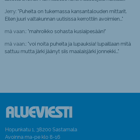
Jerry: "
Puheita on tukemassa kansantalouden mittarit.
Eilen juuri valtakunnan uutisissa kerrottiin avoimien...
"
mä vaan.: "
mahroikko sohasta kusiaipesään!
"
mä vaan.: "
voi noita puheita ja lupauksia! lupaillaan mitä
sattuu mutta järki jäänyt siis maalaisjärki jonnekki...
"
Hopunkatu 1, 38200 Sastamala
Avoinna ma-pe klo 8-16