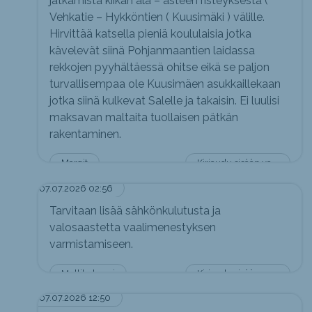
jatkamista kiikan ala – asteen risteyksestä (
Vehkatie – Hykköntien ( Kuusimäki ) välille.
Hirvittää katsella pieniä koululaisia jotka
kävelevät siinä Pohjanmaantien laidassa
rekkojen pyyhältäessä ohitse eikä se paljon
turvallisempaa ole Kuusimäen asukkaillekaan
jotka siinä kulkevat Salelle ja takaisin. Ei luulisi
maksavan maltaita tuollaisen pätkän
rakentaminen.
Margit
Kirjaudu sisään vastataksesi
07.07.2026 02:56
Tarvitaan lisää sähkönkulutusta ja
valosaastetta vaalimenestyksen
varmistamiseen.
Mullikuhnuri
Kirjaudu sisään vastataksesi
07.07.2026 12:50