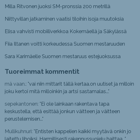
Milla Ritvonen juoksi SM-pronssia 200 metrillä
Niittyvillan jatkaminen vaatisi tiloihin isoja muutoksia
Elisa vahvisti mobiiliverkkoa Kokemäellä ja Säkylässä
Fiia Iltanen voitti korkeudessa Suomen mestaruuden
Sara Karimäelle Suomen mestaruus estejuoksussa
Tuoreimmat kommentit
mä vaan.: "
vai niin mittarit tällä kertaa.on uutiset ja milloin
joku kertoi mitä milloinkin ja artsi sastamalas...
"
sepekantonen: "
Ei ole lainkaan rakentava tapa
keskustella, että esittää jonkun väitteen ja väitteen
perustelemisen...
"
Mullikuhnuri: "
Entisten kappelien kaikki myytävä onkin jo
laitettu lihoiksi. Harmillisesti rakennussuojelu haittaa...
"