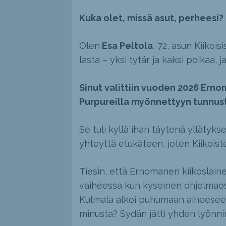
Kuka olet, missä asut, perheesi?
Olen
Esa Peltola
, 72, asun Kiikoi
lasta – yksi tytär ja kaksi poikaa, 
Sinut valittiin vuoden 2026 Ernom
Purpureilla myönnettyyn tunnus
Se tuli kyllä ihan täytenä yllätyks
yhteyttä etukäteen, joten Kiikoist
Tiesin, että Ernomanen kiikoslain
vaiheessa kun kyseinen ohjelmaos
Kulmala alkoi puhumaan aiheeseen 
minusta? Sydän jätti yhden lyönnin v