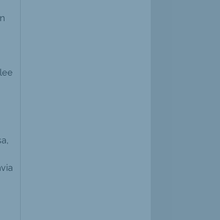
on
lee
a,
via