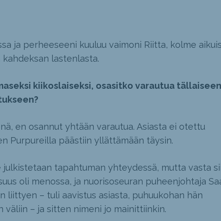
sissa ja perheeseeni kuuluu vaimoni Riitta, kolme aikui
ja kahdeksan lastenlasta.
aseksi kiikoslaiseksi, osasitko varautua tällaisee
tukseen?
enä, en osannut yhtään varautua. Asiasta ei otettu
en Purpureilla päästiin yllättämään täysin.
e julkistetaan tapahtuman yhteydessä, mutta vasta si
uus oli menossa, ja nuorisoseuran puheenjohtaja Sa
liittyen – tuli aavistus asiasta, puhuukohan hän
äliin – ja sitten nimeni jo mainittiinkin.