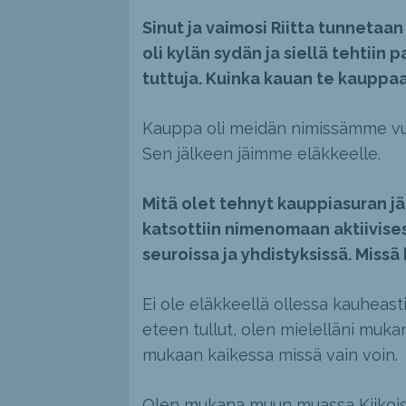
Sinut ja vaimosi Riitta tunnetaa
oli kylän sydän ja siellä tehtiin 
tuttuja. Kuinka kauan te kauppaa
Kauppa oli meidän nimissämme vuo
Sen jälkeen jäimme eläkkeelle.
Mitä olet tehnyt kauppiasuran jä
katsottiin nimenomaan aktiivises
seuroissa ja yhdistyksissä. Miss
Ei ole eläkkeellä ollessa kauheasti 
eteen tullut, olen mielelläni muka
mukaan kaikessa missä vain voin.
Olen mukana muun muassa Kiikoist