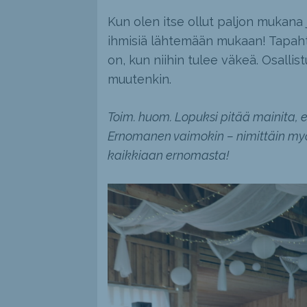
Kun olen itse ollut paljon mukana 
ihmisiä lähtemään mukaan! Tapaht
on, kun niihin tulee väkeä. Osallist
muutenkin.
Toim. huom. Lopuksi pitää mainita, e
Ernomanen vaimokin – nimittäin myös 
kaikkiaan ernomasta!