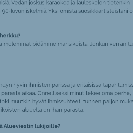
siä. Vedän joskus karaokea ja lauleskelen tietenkin
ja 90-luvun iskelmiä. Yksi omista suosikkiartisteistani 
äherkku?
ssa molemmat pidämme mansikoista. Jonkun verran tu
hdyn hyvin ihmisten parissa ja erilaisissa tapahtumiss
 parasta aikaa. Onnelliseksi minut tekee oma perhe,
a toki muutkin hyvät ihmissuhteet, tunnen paljon muka
Kiikoisten alueella on ihan parasta.
ä Alueviestin lukijoille?