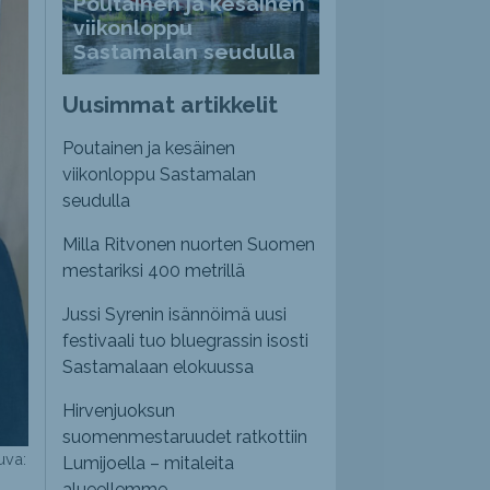
Poutainen ja kesäinen
viikonloppu
Sastamalan seudulla
Uusimmat artikkelit
Poutainen ja kesäinen
viikonloppu Sastamalan
seudulla
Milla Ritvonen nuorten Suomen
mestariksi 400 metrillä
Jussi Syrenin isännöimä uusi
festivaali tuo bluegrassin isosti
Sastamalaan elokuussa
Hirvenjuoksun
suomenmestaruudet ratkottiin
uva:
Lumijoella – mitaleita
alueellemme