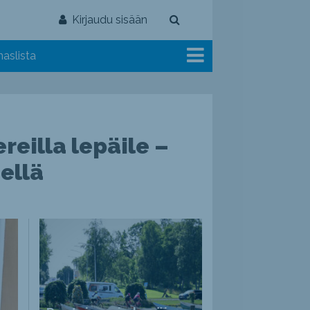
Kirjaudu sisään
aslista
reilla lepäile –
ellä