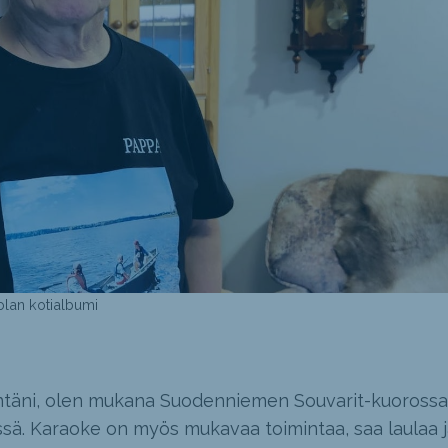
olan kotialbumi
däntäni, olen mukana Suodenniemen Souvarit-kuorossa
ässä. Karaoke on myös mukavaa toimintaa, saa laulaa j