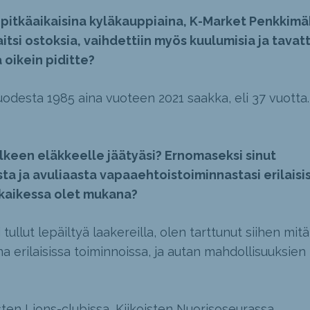
n pitkäaikaisina kyläkauppiaina, K-Market Penkkimä
paitsi ostoksia, vaihdettiin myös kuulumisia ja tavatt
 oikein piditte?
desta 1985 aina vuoteen 2021 saakka, eli 37 vuotta.
lkeen eläkkeelle jäätyäsi? Ernomaseksi sinut
ta ja avuliaasta vapaaehtoistoiminnastasi erilaisi
ä kaikessa olet mukana?
tullut lepäiltyä laakereilla, olen tarttunut siihen mit
na erilaisissa toiminnoissa, ja autan mahdollisuuksien
en Lions-clubissa, Kiikoisten Nuorisoseurassa,