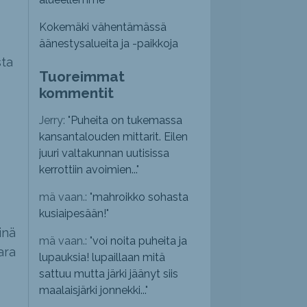
Kokemäki vähentämässä
äänestysalueita ja -paikkoja
sta
Tuoreimmat
kommentit
n
Jerry: "
Puheita on tukemassa
kansantalouden mittarit. Eilen
juuri valtakunnan uutisissa
kerrottiin avoimien...
"
mä vaan.: "
mahroikko sohasta
kusiaipesään!
"
inä
mä vaan.: "
voi noita puheita ja
ara
lupauksia! lupaillaan mitä
sattuu mutta järki jäänyt siis
maalaisjärki jonnekki...
"