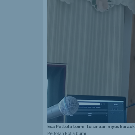
Esa Peltola toimii toisinaan myös karaok
Peltolan kotialbumi