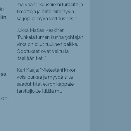
mä vaan.: "
kuusniemi.turpeita ja
ki
timatteja ja mitä niitä hyviä
iin
sarjoja oli,hyvä vertaus!!jes!
"
Jukka Matias Keskinen:
"
Punkalaitumen kunnanjohtajan
virka on ollut tuulinen paikka.
Odotukset ovat valitulla
itsellään tiet...
"
Kari Kaaja: "
Mielestäni kirkon
ssa
voisi purkaa ja myydä siitä
saadut tiilet euron kappale
tarvitsijoille (tiilillä m...
"
ä on