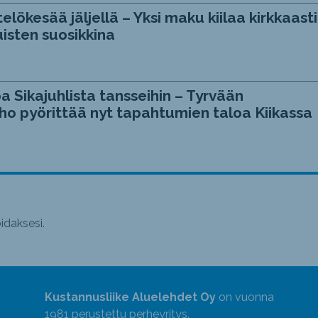
telökesää jäljellä – Yksi maku kiilaa kirkkaasti
isten suosikkina
a Sikajuhlista tansseihin – Tyrvään
ho pyörittää nyt tapahtumien taloa Kiikassa
daksesi.
Kustannusliike Aluelehdet Oy
on vuonna
1981 perustettu perheyritys.