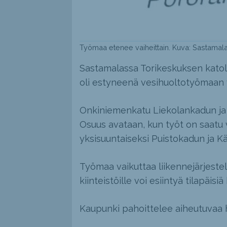
Työmaa etenee vaiheittain. Kuva: Sastamal
Sastamalassa Torikeskuksen katoll
oli estyneenä vesihuoltotyömaan 
Onkiniemenkatu Liekolankadun ja Kä
Osuus avataan, kun työt on saatu
yksisuuntaiseksi Puistokadun ja Kä
Työmaa vaikuttaa liikennejärjestel
kiinteistöille voi esiintyä tilapäisiä
Kaupunki pahoittelee aiheutuvaa h