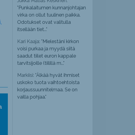
Jukka Matias Keskinen:
"
Punkalaitumen kunnanjohtajan
virka on ollut tuulinen paikka.
,
Odotukset ovat valitulla
itsellään tiet...
"
Kari Kaaja: "
Mielestäni kirkon
voisi purkaa ja myydä siitä
saadut tiilet euron kappale
tarvitsijoille (tiilillä m...
"
Markiisi: "
Älkää hyvät ihmiset
uskoko tuota vaihtoehtoista
korjaussuunnitelmaa. Se on
vailla pohjaa.
"
a