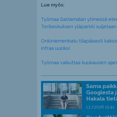
Lue myös:
Työmaa Sastamalan ytimessä etene
Torikeskuksen yläparkki suljetaan
Onkiniemenkatu tilapäisesti kaks
infraa uusiksi
Työmaa vaikuttaa kuukausien ajan
Sama paikka
Googlesta j
Hakala tiet
13.7.2026
15:41