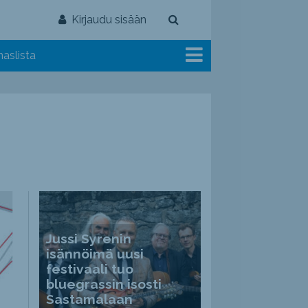
Kirjaudu sisään
aslista
Jussi Syrenin
isännöimä uusi
festivaali tuo
bluegrassin isosti
Sastamalaan