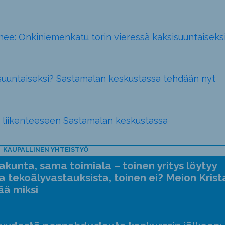
e: Onkiniemenkatu torin vieressä kaksisuuntaiseksi
isuuntaiseksi? Sastamalan keskustassa tehdään nyt
 liikenteeseen Sastamalan keskustassa
KAUPALLINEN YHTEISTYÖ
kunta, sama toimiala – toinen yritys löytyy
a tekoälyvastauksista, toinen ei? Meion Krist
ää miksi