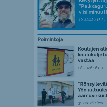
Kevytyrittä
”Palkkaguru
viisi minuut
10.6.2026
15:31
Poimintoja
Koulujen alk
koulukuljetu
vastaa
1.8.2026
16:00
“Rönsyilevää
Yön uutuuks
aamuvirkuil
31.7.2026
18:00