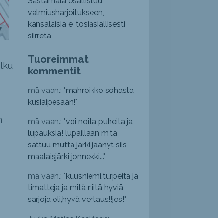
Sastamala osallistuu
valmiusharjoitukseen,
kansalaisia ei tosiasiallisesti
siirretä
Tuoreimmat
lku
kommentit
mä vaan.: "
mahroikko sohasta
kusiaipesään!
"
n
mä vaan.: "
voi noita puheita ja
lupauksia! lupaillaan mitä
sattuu mutta järki jäänyt siis
maalaisjärki jonnekki...
"
mä vaan.: "
kuusniemi.turpeita ja
timatteja ja mitä niitä hyviä
sarjoja oli,hyvä vertaus!!jes!
"