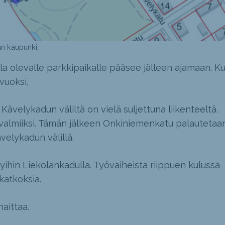
an kaupunki.
a olevalle parkkipaikalle pääsee jälleen ajamaan. Ku
vuoksi.
velykadun väliltä on vielä suljettuna liikenteeltä.
 valmiiksi. Tämän jälkeen Onkiniemenkatu palautetaa
velykadun välillä.
yihin Liekolankadulla. Työvaiheista riippuen kulussa
 katkoksia.
aittaa.