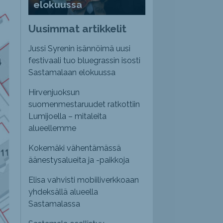
elokuussa
Uusimmat artikkelit
Jussi Syrenin isännöimä uusi
festivaali tuo bluegrassin isosti
Sastamalaan elokuussa
Hirvenjuoksun
suomenmestaruudet ratkottiin
Lumijoella – mitaleita
alueellemme
Kokemäki vähentämässä
äänestysalueita ja -paikkoja
Elisa vahvisti mobiiliverkkoaan
yhdeksällä alueella
Sastamalassa