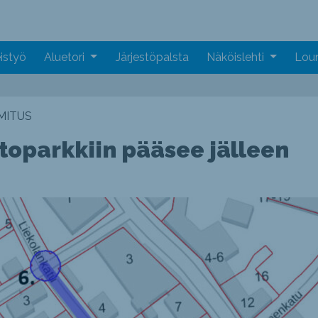
istyö
Aluetori
Järjestöpalsta
Näköislehti
Loun
MITUS
toparkkiin pääsee jälleen