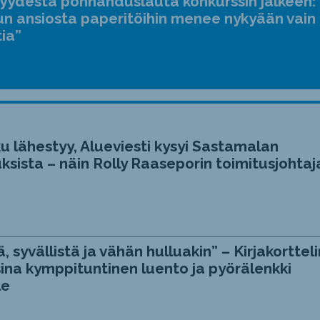
jyydestä ponnahduslauta konkurssin jälkeen:
n ansiosta paperitöihin menee nykyään vain
tia”
u lähestyy, Alueviesti kysyi Sastamalan
ksista – näin Rolly Raaseporin toimitusjohtaj
, syvällistä ja vähän hulluakin” – Kirjakortteli
ina kymppituntinen luento ja pyörälenkki
le