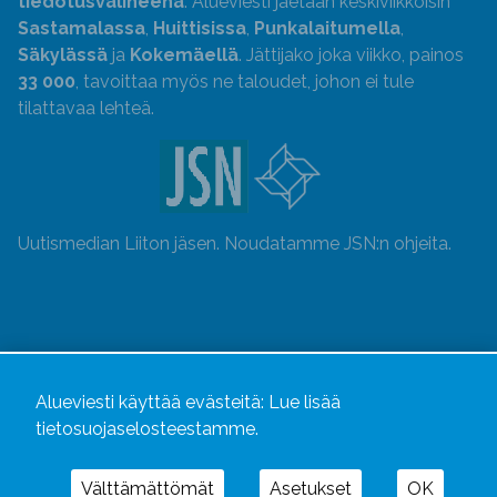
tiedotusvälineenä
. Alueviesti jaetaan keskiviikkoisin
Sastamalassa
,
Huittisissa
,
Punkalaitumella
,
Säkylässä
ja
Kokemäellä
. Jättijako joka viikko, painos
33 000
, tavoittaa myös ne taloudet, johon ei tule
tilattavaa lehteä.
Uutismedian Liiton jäsen. Noudatamme JSN:n ohjeita.
Alueviesti käyttää evästeitä:
Lue lisää
tietosuojaselosteestamme.
Välttämättömät
Asetukset
OK