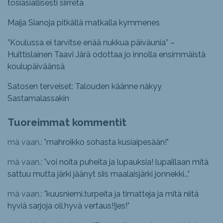
tosiasiallisesti siirretä
Maija Sianoja pitkällä matkalla kymmenes
”Koulussa ei tarvitse enää nukkua päiväunia” –
Huittislainen Taavi Järä odottaa jo innolla ensimmäistä
koulupäiväänsä
Satosen terveiset: Talouden käänne näkyy
Sastamalassakin
Tuoreimmat kommentit
mä vaan.: "
mahroikko sohasta kusiaipesään!
"
mä vaan.: "
voi noita puheita ja lupauksia! lupaillaan mitä
sattuu mutta järki jäänyt siis maalaisjärki jonnekki...
"
mä vaan.: "
kuusniemi.turpeita ja timatteja ja mitä niitä
hyviä sarjoja oli,hyvä vertaus!!jes!
"