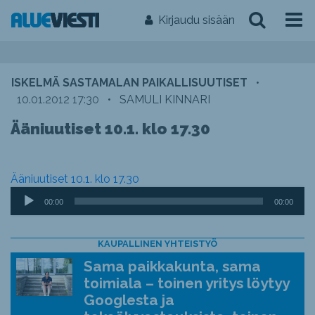
Kirjaudu sisään
ISKELMÄ SASTAMALAN PAIKALLISUUTISET
•
10.01.2012 17:30
•
SAMULI KINNARI
Ääniuutiset 10.1. klo 17.30
Ääniuutiset 10.1. klo 17.30
Äänitoistin
00:00
00:00
KAUPALLINEN YHTEISTYÖ
Sama paikkakunta, sama
toimiala – toinen yritys löytyy
Googlesta ja