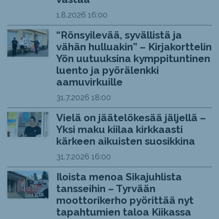
1.8.2026
16:00
“Rönsyilevää, syvällistä ja
vähän hulluakin” – Kirjakorttelin
Yön uutuuksina kymppituntinen
luento ja pyörälenkki
aamuvirkuille
31.7.2026
18:00
Vielä on jäätelökesää jäljellä –
Yksi maku kiilaa kirkkaasti
kärkeen aikuisten suosikkina
31.7.2026
16:00
Iloista menoa Sikajuhlista
tansseihin – Tyrvään
moottorikerho pyörittää nyt
tapahtumien taloa Kiikassa