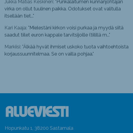
Jukka Matias Keskinen: "
Punkalaitumen kunnanjohtajan
virka on ollut tuulinen paikka. Odotukset ovat valitulla
itsellään tiet...
"
Kari Kaaja: "
Mielestäni kirkon voisi purkaa ja myydä siitä
saadut tiilet euron kappale tarvitsijoille (tiilillä m...
"
Markiisi: "
Älkää hyvät ihmiset uskoko tuota vaihtoehtoista
korjaussuunnitelmaa. Se on vailla pohjaa.
"
Hopunkatu 1, 38200 Sastamala