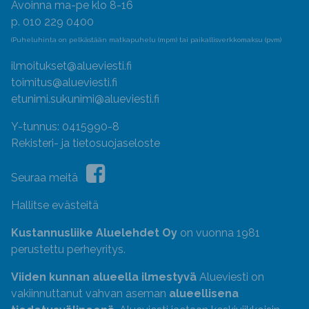
Avoinna ma-pe klo 8-16
p. 010 229 0400
(Puheluhinta on pelkästään matkapuhelu (mpm) tai paikallisverkkomaksu (pvm)
ilmoitukset@alueviesti.fi
toimitus@alueviesti.fi
etunimi.sukunimi@alueviesti.fi
Y-tunnus: 0415990-8
Rekisteri- ja tietosuojaseloste
Seuraa meitä
Hallitse evästeitä
Kustannusliike Aluelehdet Oy
on vuonna 1981
perustettu perheyritys.
Viiden kunnan alueella ilmestyvä
Alueviesti on
vakiinnuttanut vahvan aseman
alueellisena