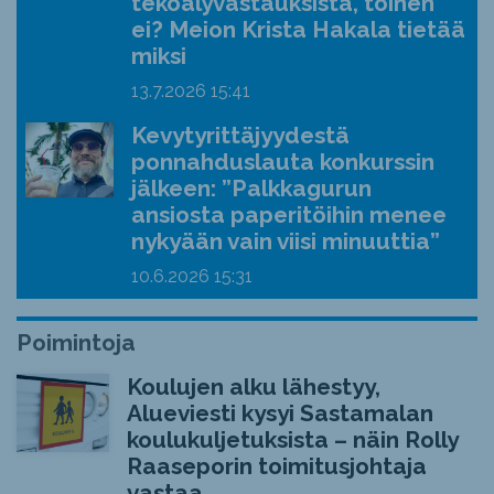
tekoälyvastauksista, toinen
ei? Meion Krista Hakala tietää
miksi
13.7.2026
15:41
Kevytyrittäjyydestä
ponnahduslauta konkurssin
jälkeen: ”Palkkagurun
ansiosta paperitöihin menee
nykyään vain viisi minuuttia”
10.6.2026
15:31
Poimintoja
Koulujen alku lähestyy,
Alueviesti kysyi Sastamalan
koulukuljetuksista – näin Rolly
Raaseporin toimitusjohtaja
vastaa