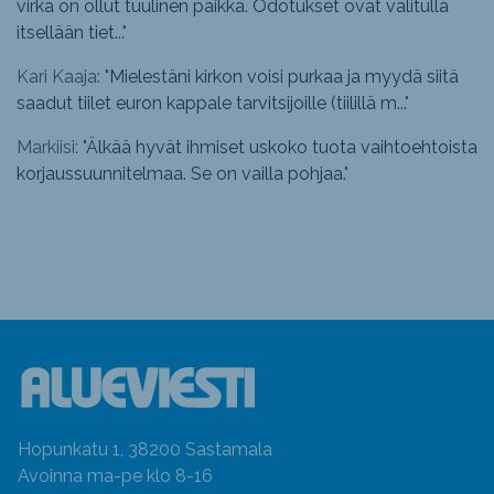
virka on ollut tuulinen paikka. Odotukset ovat valitulla
itsellään tiet...
"
Kari Kaaja: "
Mielestäni kirkon voisi purkaa ja myydä siitä
saadut tiilet euron kappale tarvitsijoille (tiilillä m...
"
Markiisi: "
Älkää hyvät ihmiset uskoko tuota vaihtoehtoista
korjaussuunnitelmaa. Se on vailla pohjaa.
"
Hopunkatu 1, 38200 Sastamala
Avoinna ma-pe klo 8-16