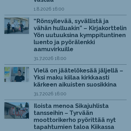
1.8.2026
16:00
“Rönsyilevää, syvällistä ja
vähän hulluakin” – Kirjakorttelin
Yön uutuuksina kymppituntinen
luento ja pyörälenkki
aamuvirkuille
31.7.2026
18:00
Vielä on jäätelökesää jäljellä –
Yksi maku kiilaa kirkkaasti
kärkeen aikuisten suosikkina
31.7.2026
16:00
Iloista menoa Sikajuhlista
tansseihin – Tyrvään
moottorikerho pyörittää nyt
tapahtumien taloa Kiikassa