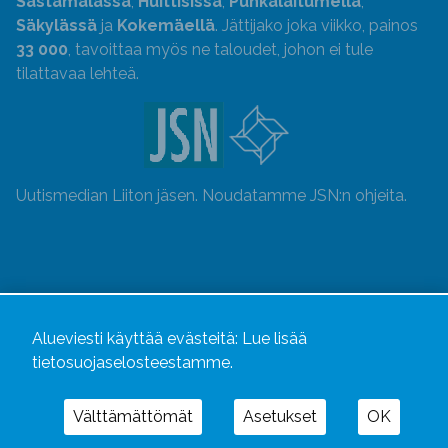
Sastamalassa
,
Huittisissa
,
Punkalaitumella
,
Säkylässä
ja
Kokemäellä
. Jättijako joka viikko, painos
33 000
, tavoittaa myös ne taloudet, johon ei tule
tilattavaa lehteä.
Uutismedian Liiton jäsen. Noudatamme JSN:n ohjeita.
Alueviesti käyttää evästeitä:
Lue lisää
tietosuojaselosteestamme.
Välttämättömät
Asetukset
OK