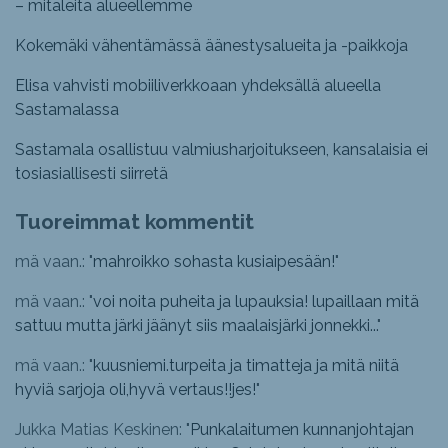
– mitaleita alueellemme
Kokemäki vähentämässä äänestysalueita ja -paikkoja
Elisa vahvisti mobiiliverkkoaan yhdeksällä alueella
Sastamalassa
Sastamala osallistuu valmiusharjoitukseen, kansalaisia ei
tosiasiallisesti siirretä
Tuoreimmat kommentit
mä vaan.: "
mahroikko sohasta kusiaipesään!
"
mä vaan.: "
voi noita puheita ja lupauksia! lupaillaan mitä
sattuu mutta järki jäänyt siis maalaisjärki jonnekki...
"
mä vaan.: "
kuusniemi.turpeita ja timatteja ja mitä niitä
hyviä sarjoja oli,hyvä vertaus!!jes!
"
Jukka Matias Keskinen: "
Punkalaitumen kunnanjohtajan