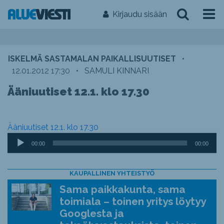
Kirjaudu sisään
ISKELMÄ SASTAMALAN PAIKALLISUUTISET
•
12.01.2012 17:30
•
SAMULI KINNARI
Ääniuutiset 12.1. klo 17.30
Ääniuutiset 12.1. klo 17.30
Äänitoistin
00:00
00:00
KAUPALLINEN YHTEISTYÖ
Sama paikkakunta, sama
toimiala – toinen yritys löytyy
Googlesta ja