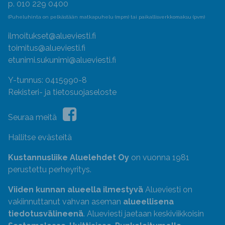
p. 010 229 0400
(Puheluhinta on pelkästään matkapuhelu (mpm) tai paikallisverkkomaksu (pvm)
ilmoitukset@alueviesti.fi
toimitus@alueviesti.fi
etunimi.sukunimi@alueviesti.fi
Y-tunnus: 0415990-8
Rekisteri- ja tietosuojaseloste
Seuraa meitä
Hallitse evästeitä
Kustannusliike Aluelehdet Oy
on vuonna 1981
perustettu perheyritys.
Viiden kunnan alueella ilmestyvä
Alueviesti on
vakiinnuttanut vahvan aseman
alueellisena
tiedotusvälineenä
. Alueviesti jaetaan keskiviikkoisin