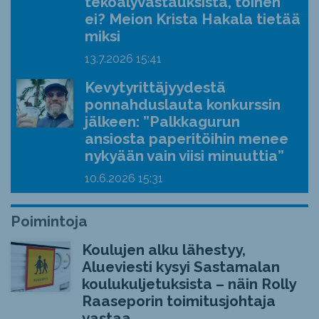
tekoälyvastauksista, toinen
ei? Meion Krista Hakala tietää
miksi
13.7.2026
15:41
Kevytyrittäjyydestä
ponnahduslauta konkurssin
jälkeen: ”Palkkagurun
ansiosta paperitöihin menee
nykyään vain viisi minuuttia”
10.6.2026
15:31
Poimintoja
Koulujen alku lähestyy,
Alueviesti kysyi Sastamalan
koulukuljetuksista – näin Rolly
Raaseporin toimitusjohtaja
vastaa