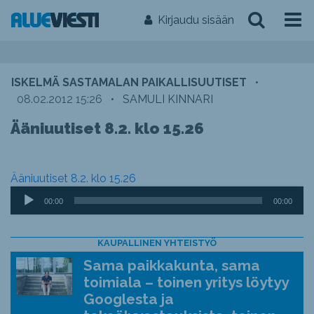
Kirjaudu sisään
ISKELMÄ SASTAMALAN PAIKALLISUUTISET
•
08.02.2012 15:26
•
SAMULI KINNARI
Ääniuutiset 8.2. klo 15.26
Ääniuutiset 8.2. klo 15.26
Äänitoistin
00:00
00:00
KAUPALLINEN YHTEISTYÖ
Sama paikkakunta, sama
toimiala – toinen yritys löytyy
Googlesta ja