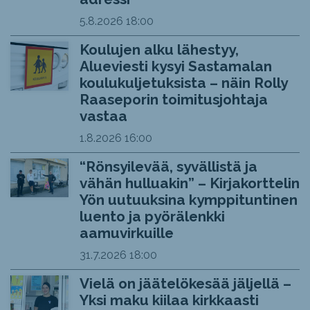
5.8.2026
18:00
Koulujen alku lähestyy,
Alueviesti kysyi Sastamalan
koulukuljetuksista – näin Rolly
Raaseporin toimitusjohtaja
vastaa
1.8.2026
16:00
“Rönsyilevää, syvällistä ja
vähän hulluakin” – Kirjakorttelin
Yön uutuuksina kymppituntinen
luento ja pyörälenkki
aamuvirkuille
31.7.2026
18:00
Vielä on jäätelökesää jäljellä –
Yksi maku kiilaa kirkkaasti