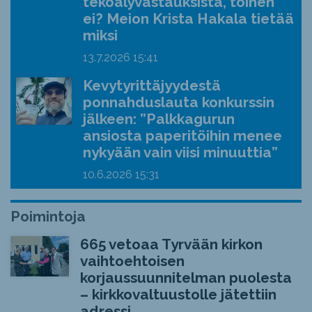
tekoälyvastauksista, toinen
ei? Meion Krista Hakala tietää
miksi
13.7.2026
15:41
Kevytyrittäjyydestä
ponnahduslauta konkurssin
jälkeen: ”Palkkagurun
ansiosta paperitöihin menee
nykyään vain viisi minuuttia”
10.6.2026
15:31
Poimintoja
665 vetoaa Tyrvään kirkon
vaihtoehtoisen
korjaussuunnitelman puolesta
– kirkkovaltuustolle jätettiin
adressi