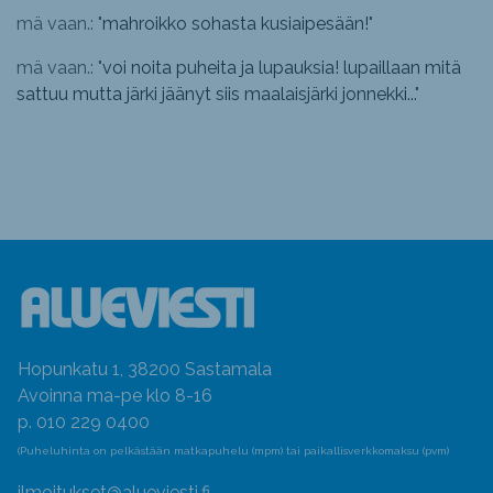
mä vaan.: "
mahroikko sohasta kusiaipesään!
"
mä vaan.: "
voi noita puheita ja lupauksia! lupaillaan mitä
sattuu mutta järki jäänyt siis maalaisjärki jonnekki...
"
Hopunkatu 1, 38200 Sastamala
Avoinna ma-pe klo 8-16
p. 010 229 0400
(Puheluhinta on pelkästään matkapuhelu (mpm) tai paikallisverkkomaksu (pvm)
ilmoitukset@alueviesti.fi