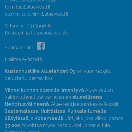
toimitus@alueviesti.fi
etunimi.sukunimi@alueviesti.fi
Y-tunnus: 0415990-8
Rekisteri- ja tietosuojaseloste
Seuraa meitä
Hallitse evästeitä
Kustannusliike Aluelehdet Oy
on vuonna 1981
perustettu perheyritys.
Viiden kunnan alueella ilmestyvä
Alueviesti on
vakiinnuttanut vahvan aseman
alueellisena
tiedotusvälineenä
. Alueviesti jaetaan keskiviikkoisin
Sastamalassa
,
Huittisissa
,
Punkalaitumella
,
Säkylässä
ja
Kokemäellä
. Jättijako joka viikko, painos
33 000
, tavoittaa myös ne taloudet, johon ei tule