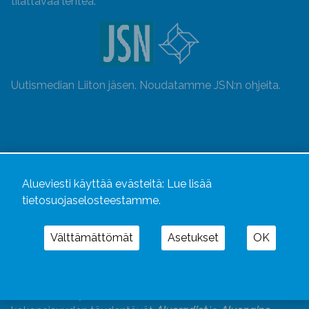
tilattavaa lehteä.
Uutismedian Liiton jäsen. Noudatamme JSN:n ohjeita.
Alueviesti käyttää evästeitä:
Lue lisää
tietosuojaselosteestamme.
Välttämättömät
Asetukset
OK
Alueviesti
ja
alueviesti.fi
ovat osa Kustannusliike
Aluelehdet Oy – mediakonsernia, jonka tarjoaman