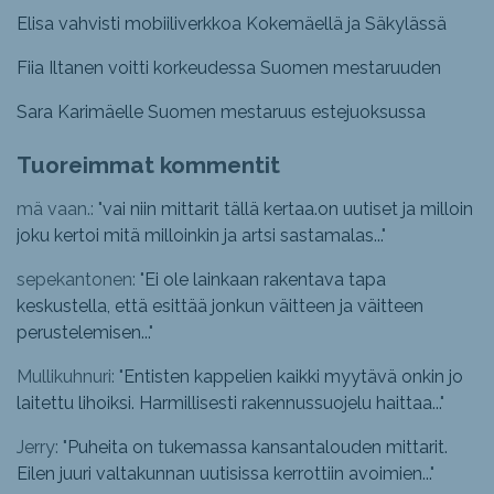
Elisa vahvisti mobiiliverkkoa Kokemäellä ja Säkylässä
Fiia Iltanen voitti korkeudessa Suomen mestaruuden
Sara Karimäelle Suomen mestaruus estejuoksussa
Tuoreimmat kommentit
mä vaan.: "
vai niin mittarit tällä kertaa.on uutiset ja milloin
joku kertoi mitä milloinkin ja artsi sastamalas...
"
sepekantonen: "
Ei ole lainkaan rakentava tapa
keskustella, että esittää jonkun väitteen ja väitteen
perustelemisen...
"
Mullikuhnuri: "
Entisten kappelien kaikki myytävä onkin jo
laitettu lihoiksi. Harmillisesti rakennussuojelu haittaa...
"
Jerry: "
Puheita on tukemassa kansantalouden mittarit.
Eilen juuri valtakunnan uutisissa kerrottiin avoimien...
"